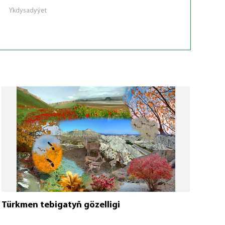
Ykdysadyýet
Türkmen tebigatyň gözelligi