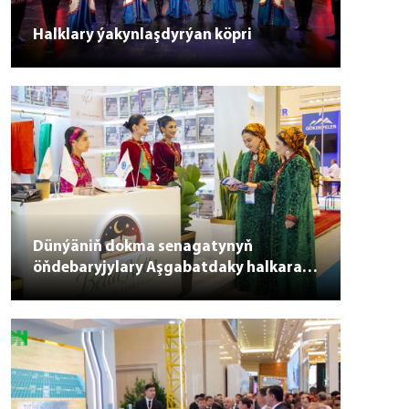
Halklary ýakynlaşdyrýan köpri
Dünýäniň dokma senagatynyň
öňdebaryjylary Aşgabatdaky halkara
sergi-ýarmarkada