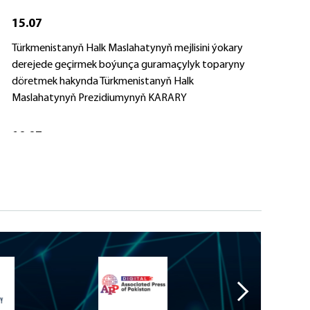
15.07
Türkmenistanyň Halk Maslahatynyň mejlisini ýokary
derejede geçirmek boýunça guramaçylyk toparyny
döretmek hakynda Türkmenistanyň Halk
Maslahatynyň Prezidiumynyň KARARY
10.07
G.G.GARLYÝEW hakynda Türkmenistanyň
Prezidentiniň PERMANY
10.07
B.AMANOW hakynda Türkmenistanyň Prezidentiniň
PERMANY
10.07