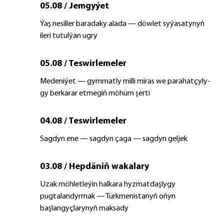
05.08 / Jemgyýet
Ýaş ne­sil­ler ba­ra­da­ky ala­da — döw­let sy­ýa­sa­ty­nyň
ile­ri tu­tul­ýan ug­ry
05.08 / Teswirlemeler
Me­de­ni­ýet — gym­mat­ly milli mi­ras we pa­ra­hat­çy­ly­
gy ber­ka­rar et­me­giň mö­hüm şer­ti
04.08 / Teswirlemeler
Sagdyn ene — sagdyn çaga — sagdyn geljek
03.08 / Hepdäniň wakalary
Uzak möhletleýin halkara hyzmatdaşlygy
pugtalandyrmak — Türkmenistanyň oňyn
başlangyçlarynyň maksady