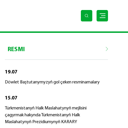
RESMI
19.07
Döwlet Baştutanymyzyň gol çeken resminamalary
15.07
Türkmenistanyň Halk Maslahatynyň mejlisini
çagyrmak hakynda Türkmenistanyň Halk
Maslahatynyň Prezidiumynyň KARARY