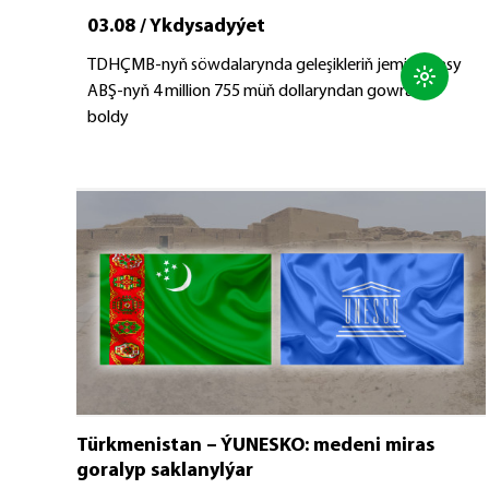
03.08 / Ykdysadyýet
TDHÇMB-nyň söwdalarynda geleşikleriň jemi bahasy
ABŞ-nyň 4 million 755 müň dollaryndan gowrak
boldy
01.08 / Syýasy habarlar
Türkmenistanyň Ministrler Kabinetiniň mejlisi
Türkmenistan – ÝUNESKO: medeni miras
goralyp saklanylýar