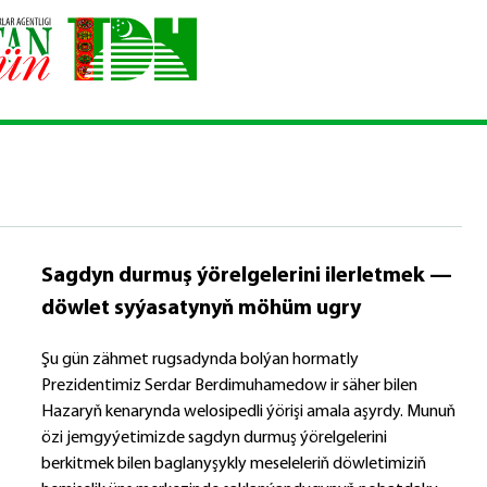
Sagdyn durmuş ýörelgelerini ilerletmek —
döwlet syýasatynyň möhüm ugry
Şu gün zähmet rugsadynda bolýan hormatly
Prezidentimiz Serdar Berdimuhamedow ir säher bilen
Hazaryň kenarynda welosipedli ýörişi amala aşyrdy. Munuň
özi jemgyýetimizde sagdyn durmuş ýörelgelerini
berkitmek bilen baglanyşykly meseleleriň döwletimiziň