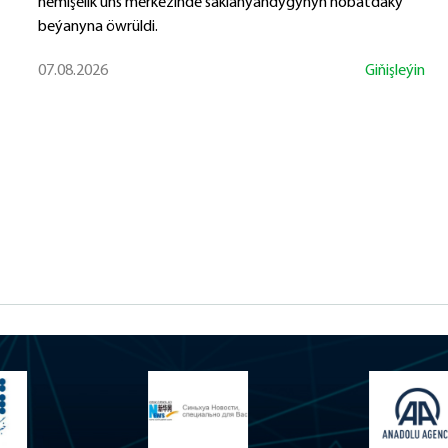
hemişelik üns merkezinde saklanýandygynyň nobatdaky
beýanyna öwrüldi.
07.08.2026
Giňişleýin