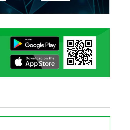
ŞAMYRADOW A.A. hakynda Türkmenistanyň
Prezidentiniň PERMANY
10.07
G.Ş.MYRADALYÝEW hakynda Türkmenistanyň
Prezidentiniň PERMANY
10.07
HOJABERDIÝEW A.H. hakynda Türkmenistanyň
Prezidentiniň PERMANY
10.07
H.H.ŞANAZAROWA hakynda Türkmenistanyň
Prezidentiniň PERMANY
10.07