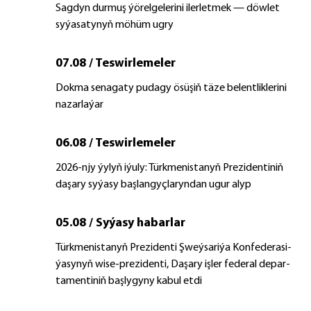
Sagdyn durmuş ýörelgelerini ilerletmek — döwlet
syýasatynyň möhüm ugry
07.08 / Teswirlemeler
Dokma senagaty pudagy ösüşiň täze belentliklerini
nazarlaýar
06.08 / Teswirlemeler
2026-njy ýylyň iýuly: Türkmenistanyň Prezidentiniň
daşary syýasy başlangyçlaryndan ugur alyp
05.08 / Syýasy habarlar
Türk­me­nis­ta­nyň Prezidenti Şweý­sa­ri­ýa Kon­fe­de­ra­si­
ýa­sy­nyň wi­se-prezidenti, Da­şa­ry iş­ler fe­de­ral de­par­
ta­men­ti­niň baş­ly­gy­ny ka­bul et­di