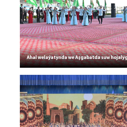
Ahal welaýatynda we Aşgabatda suw hojalygy