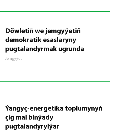
Döwletiň we jemgyýetiň
demokratik esaslaryny
pugtalandyrmak ugrunda
Jemgyýet
Ýangyç-energetika toplumynyň
çig mal binýady
pugtalandyrylýar