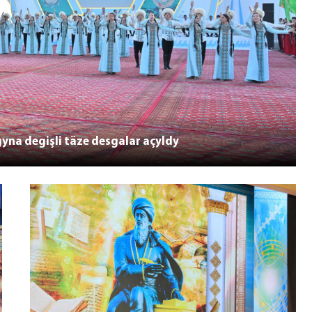
na degişli täze desgalar açyldy