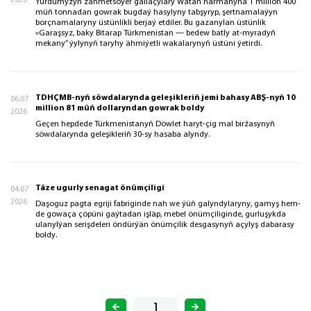
2026
Ýurdumyzyň zähmetsöýer gallaçylary Watan harmanyna 1 million 400
müň tonnadan gowrak bugdaý hasylyny tabşyryp, şertnamalaýyn
borçnamalaryny üstünlikli berjaý etdiler. Bu gazanylan üstünlik
«Garaşsyz, baky Bitarap Türkmenistan — bedew batly at-myradyň
mekany” ýylynyň taryhy ähmiýetli wakalarynyň üstüni ýetirdi.
TDHÇMB-nyň söwdalarynda geleşikleriň jemi bahasy ABŞ-nyň 10
06.07
million 81 müň dollaryndan gowrak boldy
2026
Geçen hepdede Türkmenistanyň Döwlet haryt-çig mal biržasynyň
söwdalarynda geleşikleriň 30-sy hasaba alyndy.
Täze ugurly senagat önümçiligi
04.07
2026
Daşoguz pagta egriji fabriginde nah we ýüň galyndylaryny, gamyş hem-
de gowaça çöpüni gaýtadan işläp, mebel önümçiliginde, gurluşykda
ulanylýan serişdeleri öndürýän önümçilik desgasynyň açylyş dabarasy
boldy.