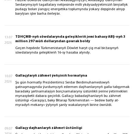
Häzirki döwürde Gahryman Arkadagymyzyň, Arkadagly Gahryman
Serdarymyzyň tagallalary netijesinde milli ykdysadyýetimiziň binýatlyk
pudagy bolan ýangyç-energetika toplumynda ýokary depginde alnyp
barylýan işler barha ilerleýär.
TDHÇMB-nyň söwdalarynda geleşikleriň jemi bahasy ABŞ-nyň 3
13.07
million 297 müň dollaryndan gowrak boldy
2026
Geçen hepdede Türkmenistanyň Döwlet haryt-çig mal biržasynyň
söwdalarynda geleşikleriň 16-sy hasaba alyndy.
Gallaçylaryň zähmet ýeňşiniň hormatyna
10.07
2026
Şu gün hormatly Prezidentimiz Serdar Berdimuhamedowyň
gatnaşmagynda ýurdumyzyň edermen daýhanlarynyň galla tabşyrmak
baradaky şertnamalaýyn borçnamalaryny üstünlikli ýerine ýetirmekleri
mynasybetli dabara geçirildi. Gallaçy babadaýhanlaryň bu zähmet
üstünligi «Garaşsyz, baky Bitarap Türkmenistan — bedew batly at-
myradyň mekany» ýylynyň şanly wakalarynyň birine öwrüldi.
Gallaçy daýhanlaryň zähmet üstünligi
09.07