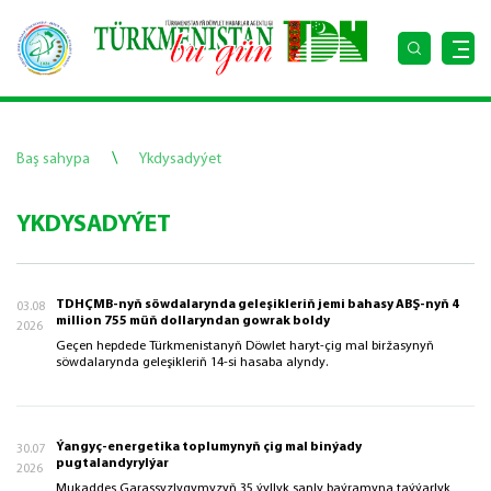
\
Baş sahypa
Ykdysadyýet
YKDYSADYÝET
TDHÇMB-nyň söwdalarynda geleşikleriň jemi bahasy ABŞ-nyň 4
03.08
million 755 müň dollaryndan gowrak boldy
2026
Geçen hepdede Türkmenistanyň Döwlet haryt-çig mal biržasynyň
söwdalarynda geleşikleriň 14-si hasaba alyndy.
Ýangyç-energetika toplumynyň çig mal binýady
30.07
pugtalandyrylýar
2026
Mukaddes Garaşsyzlygymyzyň 35 ýyllyk şanly baýramyna taýýarlyk