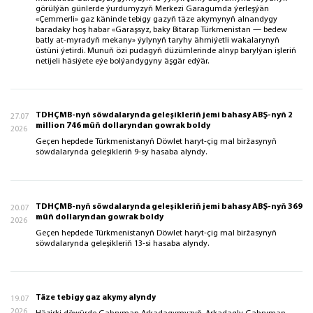
görülýän günlerde ýurdumyzyň Merkezi Garagumda ýerleşýän
«Çemmerli» gaz käninde tebigy gazyň täze akymynyň alnandygy
baradaky hoş habar «Garaşsyz, baky Bitarap Türkmenistan — bedew
batly at-myradyň mekany» ýylynyň taryhy ähmiýetli wakalarynyň
üstüni ýetirdi. Munuň özi pudagyň düzümlerinde alnyp barylýan işleriň
netijeli häsiýete eýe bolýandygyny äşgär edýär.
TDHÇMB-nyň söwdalarynda geleşikleriň jemi bahasy ABŞ-nyň 2
27.07
million 746 müň dollaryndan gowrak boldy
2026
Geçen hepdede Türkmenistanyň Döwlet haryt-çig mal biržasynyň
söwdalarynda geleşikleriň 9-sy hasaba alyndy.
TDHÇMB-nyň söwdalarynda geleşikleriň jemi bahasy ABŞ-nyň 369
20.07
müň dollaryndan gowrak boldy
2026
Geçen hepdede Türkmenistanyň Döwlet haryt-çig mal biržasynyň
söwdalarynda geleşikleriň 13-si hasaba alyndy.
Täze tebigy gaz akymy alyndy
19.07
2026