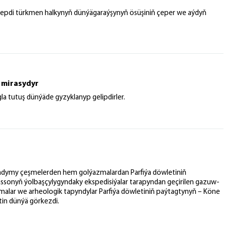
tdepdi türkmen halkynyň dünýägaraýşynyň ösüşiniň çeper we aýdyň
 mirasydyr
a tutuş dünýäde gyzyklanyp gelipdirler.
 gadymy çeşmelerden hem golýazmalardan Parfiýa döwletiniň
assonyň ýolbaşçylygyndaky ekspedisiýalar tarapyndan geçirilen gazuw-
amalar we arheologik tapyndylar Parfiýa döwletiniň paýtagtynyň – Köne
tin dünýä görkezdi.