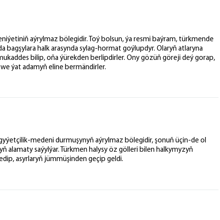
iýetiniň aýrylmaz bölegidir. Toý bolsun, ýa resmi baýram, türkmende
 bagşylara halk arasynda sylag-hormat goýlupdyr. Olaryň atlaryna
 mukaddes bilip, oňa ýürekden berlipdirler. Ony gözüň göreji deý gorap,
 we ýat adamyň eline bermändirler.
mgyýetçilik-medeni durmuşynyň aýrylmaz bölegidir, şonuň üçin-de ol
alamaty saýylýar. Türkmen halysy öz gölleri bilen halkymyzyň
dip, asyrlaryň jümmüşinden geçip geldi.