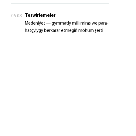
Teswirlemeler
05.08
Me­de­ni­ýet — gym­mat­ly milli mi­ras we pa­ra­
hat­çy­ly­gy ber­ka­rar et­me­giň mö­hüm şer­ti