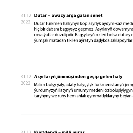
Dutar – owazy arşa galan senet
31.12
2022
Dutar türkmen halkynyň köp asyrlyk aýdym-saz meden
hiç bir dabara bagşysyz geçmez. Asyrlaryň dowamynda
rowaýatlar düzülipdir. Bagşylaryň özleri bolsa dutary
ýumşak matadan tikilen aýratyn daşlykda saklapdyrlar
Asyrlaryň jümmüşinden geçip gelen haly
31.12
2022
Mälim bolşy ýaly, adaty halyçylyk Türkmenistanyň je
ýurdumyzyň ilatynyň umumy medeni özboluşlylygynyň 
taryhyny we ruhy hem ahlak gymmatlyklaryny beýan e
Küştdepdi – milli miras
31.12