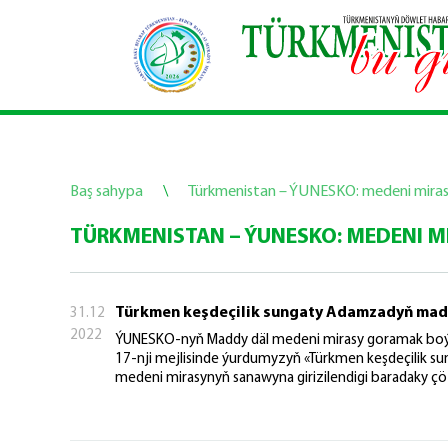
Baş sahypa
\
Türkmenistan – ÝUNESKO: medeni miras 
TÜRKMENISTAN – ÝUNESKO: MEDENI M
Türkmen keşdeçilik sungaty Adamzadyň madd
31.12
2022
ÝUNESKO-nyň Maddy däl medeni mirasy goramak boýun
17-nji mejlisinde ýurdumyzyň «Türkmen keşdeçilik
medeni mirasynyň sanawyna girizilendigi baradaky çöz