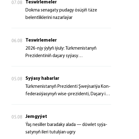
Teswirlemeler
07.08
Dokma senagaty pudagy ösüşiň täze
belentliklerini nazarlaýar
Teswirlemeler
06.08
2026-njy ýylyň iýuly: Türkmenistanyň
Prezidentiniň daşary syýasy
başlangyçlaryndan ugur alyp
Syýasy habarlar
05.08
Türk­me­nis­ta­nyň Prezidenti Şweý­sa­ri­ýa Kon­
fe­de­ra­si­ýa­sy­nyň wi­se-prezidenti, Da­şa­ry iş­
ler fe­de­ral de­par­ta­men­ti­niň baş­ly­gy­ny ka­bul
et­di
Jemgyýet
05.08
Ýaş ne­sil­ler ba­ra­da­ky ala­da — döw­let sy­ýa­
sa­ty­nyň ile­ri tu­tul­ýan ug­ry