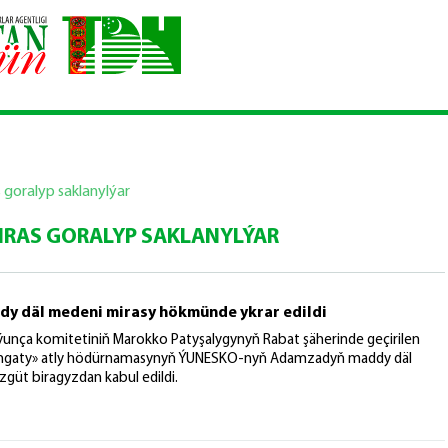
goralyp saklanylýar
IRAS GORALYP SAKLANYLÝAR
y däl medeni mirasy hökmünde ykrar edildi
ça komitetiniň Marokko Patyşalygynyň Rabat şäherinde geçirilen
 sungaty» atly hödürnamasynyň ÝUNESKO-nyň Adamzadyň maddy däl
güt biragyzdan kabul edildi.