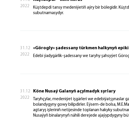
2022
Küştdepdi tansy medeniýetiň aýry bir bölegidir. Küş
subutnamasydyr.
«Görogly» şadessany türkmen halkynyň epiki
31.12
2022
Edebi ýadygärlik-şadessany we taryhy şahsyýet Görogl
Köne Nusaý Galanyň açylmadyk syrlary
31.12
2022
Taryhçylar, medeniýet işgärleri we edebiýatşynaslar
bolandygyny gowy bilipdirler. Eýsem-de bolsa, M.E.M
agtaryş işleriniň netijesinde toplanan hakyky subutn
Nusaýyň binalarynyň nähili derejede ajaýypdygyny bü