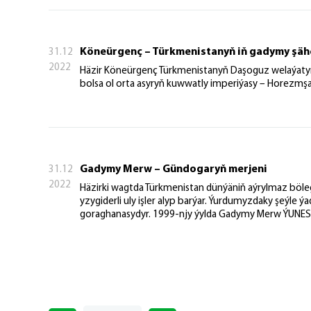
Köneürgenç – Türkmenistanyň iň gadymy şähe
31.12
2022
Häzir Köneürgenç Türkmenistanyň Daşoguz welaýatyny
bolsa ol orta asyryň kuwwatly imperiýasy – Horezmşa
Gadymy Merw – Gündogaryň merjeni
31.12
2022
Häzirki wagtda Türkmenistan dünýäniň aýrylmaz böl
yzygiderli uly işler alyp barýar. Ýurdumyzdaky şeýle
goraghanasydyr. 1999-njy ýylda Gadymy Merw ÝUNESK