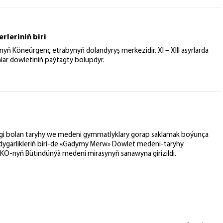
rleriniň biri
ň Köneürgenç etrabynyň dolandyryş merkezidir. XI – XIII asyrlarda
lar döwletiniň paýtagty bolupdyr.
egi bolan taryhy we medeni gymmatlyklary gorap saklamak boýunça
 ýadygärlikleriň biri-de «Gadymy Merw» Döwlet medeni-taryhy
O-nyň Bütindünýä medeni mirasynyň sanawyna girizildi.