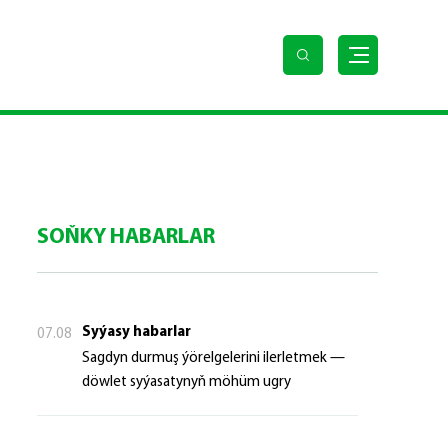
SOŇKY HABARLAR
Syýasy habarlar
07.08
Sagdyn durmuş ýörelgelerini ilerletmek —
döwlet syýasatynyň möhüm ugry