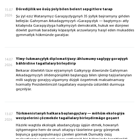
Döredijilik we ösüş ýoly bilen belent sepgitlere tarap
15.07
2026
Şu ýyl eziz Watanymyz Garaşsyzlygynyň 35 ýyllyk baýramyny giňden
belleýär. Gahryman Arkadagymyzyň «Garaşsyzlyk — bagtymyz» atly
kitabynda Garaşsyzlyga halkymyzyň demokratik, hukuk we dünýewi
döwlet gurmak baradaky köpasyrlyk arzuwlaryny hasyl eden mukaddes
gymmatlyk hökmünde garalýar.
Ylmy-lukmançylyk diplomatiýasy: ählumumy saglygy goraýşyň
14.07
bähbidine tagallalary birleşdirip
2026
Berkarar döwletiň täze eýýamynyň Galkynyşy döwründe Gahryman
Arkadagymyzyň öňdengörüjilikli başlangyjy bilen işlenip taýýarlanylan
milli saglygy goraýyş ulgamyny düýpli özgertmek maksatnamasy
hormatly Prezidentimiziň tagallalary esasynda üstünlikli durmuşa
geçirilýär.
Türkmenistanyň halkara başlangyçlary — möhüm ekologiýa
13.07
wezipelerini çözmekde tagallalary birleşdirmäge goşant
2026
Häzirki wagtda ekologik abadançylygy üpjün etmek, howanyň
üýtgemegine hem-de onuň oňaýsyz täsirlerine garşy göreşmek
boýunça gaýragoýulmasyz çäreleri görmek Durnukly ösüş