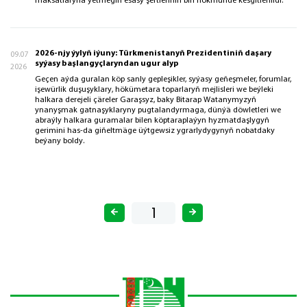
maksatlaryna ýetmegiň esasy şertleriniň biri hökmünde kesgitlenildi.
2026-njy ýylyň iýuny: Türkmenistanyň Prezidentiniň daşary
09.07
syýasy başlangyçlaryndan ugur alyp
2026
Geçen aýda guralan köp sanly gepleşikler, syýasy geňeşmeler, forumlar,
işewürlik duşuşyklary, hökümetara toparlaryň mejlisleri we beýleki
halkara derejeli çäreler Garaşsyz, baky Bitarap Watanymyzyň
ynanyşmak gatnaşyklaryny pugtalandyrmaga, dünýä döwletleri we
abraýly halkara guramalar bilen köptaraplaýyn hyzmatdaşlygyň
gerimini has-da giňeltmäge üýtgewsiz ygrarlydygynyň nobatdaky
beýany boldy.