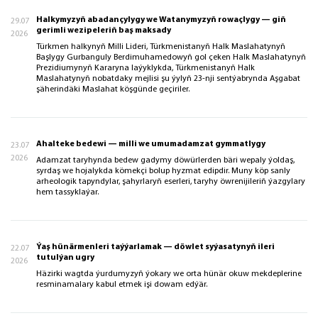
Halkymyzyň abadançylygy we Watanymyzyň rowaçlygy — giň
29.07
gerimli wezipeleriň baş maksady
2026
Türkmen halkynyň Milli Lideri, Türkmenistanyň Halk Maslahatynyň
Başlygy Gurbanguly Berdimuhamedowyň gol çeken Halk Maslahatynyň
Prezidiumynyň Kararyna laýyklykda, Türkmenistanyň Halk
Maslahatynyň nobatdaky mejlisi şu ýylyň 23-nji sentýabrynda Aşgabat
şäherindäki Maslahat köşgünde geçiriler.
Ahalteke bedewi — milli we umumadamzat gymmatlygy
23.07
2026
Adamzat taryhynda bedew gadymy döwürlerden bäri wepaly ýoldaş,
syrdaş we hojalykda kömekçi bolup hyzmat edipdir. Muny köp sanly
arheologik tapyndylar, şahyrlaryň eserleri, taryhy öwrenijileriň ýazgylary
hem tassyklaýar.
Ýaş hünärmenleri taýýarlamak — döwlet syýasatynyň ileri
22.07
tutulýan ugry
2026
Häzirki wagtda ýurdumyzyň ýokary we orta hünär okuw mekdeplerine
resminamalary kabul etmek işi dowam edýär.