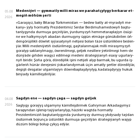
Me­de­ni­ýet — gym­mat­ly milli mi­ras we pa­ra­hat­çy­ly­gy ber­ka­rar et­
05.08
me­giň mö­hüm şer­ti
2026
«Ga­raş­syz, ba­ky Bi­ta­rap Türk­me­nis­tan — be­dew bat­ly at-my­ra­dyň me­
ka­ny» ýy­ly hor­mat­ly Prezidentimiz Serdar Berdimuhamedowyň baş­tu­
tan­ly­gyn­da dur­mu­şa ge­çi­ril­ýän, ýur­du­my­zyň hem­me­ta­rap­la­ýyn ösü­şi­
ne we hal­ky­my­zyň aba­dan dur­mu­şy­ny üp­jün et­mä­ge gö­nük­di­ri­len öň­
den­gö­rü­ji­lik­li döw­let sy­ýa­sa­ty­nyň ne­ti­je­si bo­lan tä­ze üs­tün­lik­le­re bes­len­
ýär. Milli me­de­ni­ýe­tiň ös­dü­ril­me­gi, gaý­ta­lan­ma­jak milli mi­ra­sy­my­zyň
go­ra­lyp sak­la­nyl­ma­gy, öw­re­nil­me­gi, gel­jek ne­sil­le­re ýe­ti­ril­me­gi hem-de
dün­ýä­de giň­den wa­gyz edil­me­gi me­de­ni stra­te­gi­ýa­nyň esa­sy ugur­la­ry­
nyň bi­ri­dir. Şo­ňa gö­rä, dö­re­di­ji­lik işi­ni ne­ti­je­li alyp bar­mak, bu ugur­da iş­
gär­le­riň hü­när de­re­je­si­ni ýo­kar­lan­dyr­mak üçin amat­ly şert­ler dö­re­dil­ýär,
de­giş­li des­ga­lar ul­gam­la­ýyn döw­re­bap­laş­dy­ry­lyp, ka­da­laş­dy­ry­jy hu­kuk
bin­ýa­dy kä­mil­leş­di­ril­ýär.
Sagdyn ene — sagdyn çaga — sagdyn geljek
04.08
2026
Saglygy goraýyş ulgamyny kämilleşdirmek Gahryman Arkadagymyz
tarapyndan işlenip taýýarlanylyp, häzirki wagtda hormatly
Prezidentimiziň baştutanlygynda ýurdumyzy durmuş-ykdysady taýdan
ösdürmek boýunça üstünlikli durmuşa geçirilýän strategiýanyň wajyp
düzüm bölegi bolup çykyş edýär.