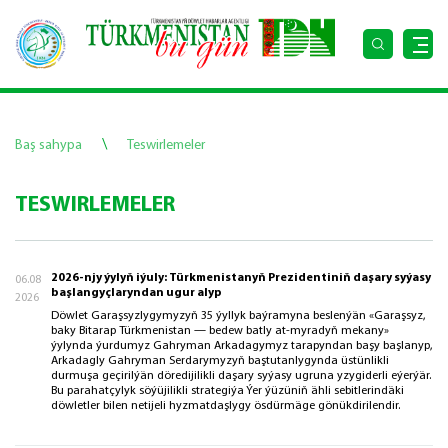
\
Baş sahypa
Teswirlemeler
TESWIRLEMELER
2026-njy ýylyň iýuly: Türkmenistanyň Prezidentiniň daşary syýasy
06.08
başlangyçlaryndan ugur alyp
2026
Döwlet Garaşsyzlygymyzyň 35 ýyllyk baýramyna beslenýän «Garaşsyz,
baky Bitarap Türkmenistan — bedew batly at-myradyň mekany»
ýylynda ýurdumyz Gahryman Arkadagymyz tarapyndan başy başlanyp,
Arkadagly Gahryman Serdarymyzyň baştutanlygynda üstünlikli
durmuşa geçirilýän döredijilikli daşary syýasy ugruna yzygiderli eýerýär.
Bu parahatçylyk söýüjilikli strategiýa Ýer ýüzüniň ähli sebitlerindäki
döwletler bilen netijeli hyzmatdaşlygy ösdürmäge gönükdirilendir.