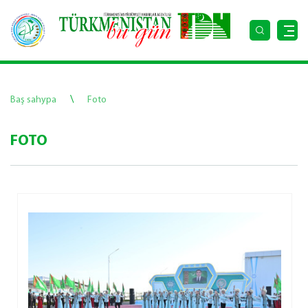
\
Baş sahypa
Foto
FOTO