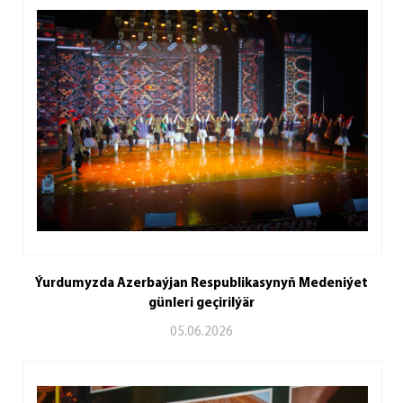
Ýurdumyzda Azerbaýjan Respublikasynyň Medeniýet
günleri geçirilýär
05.06.2026