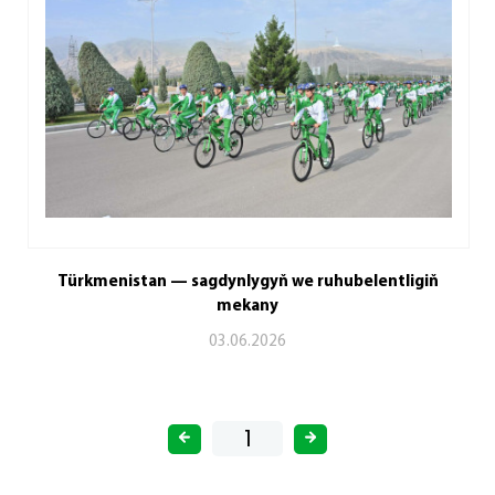
Türkmenistan — sagdynlygyň we ruhubelentligiň
mekany
03.06.2026