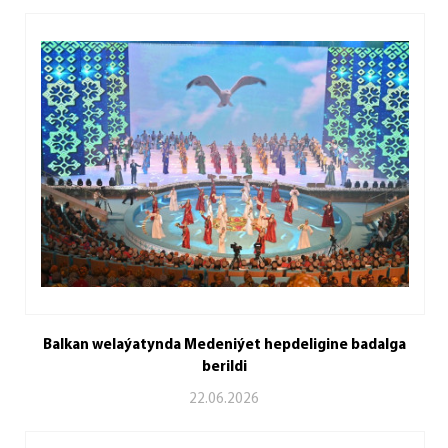
Balkan welaýatynda Medeniýet hepdeligine badalga
berildi
22.06.2026