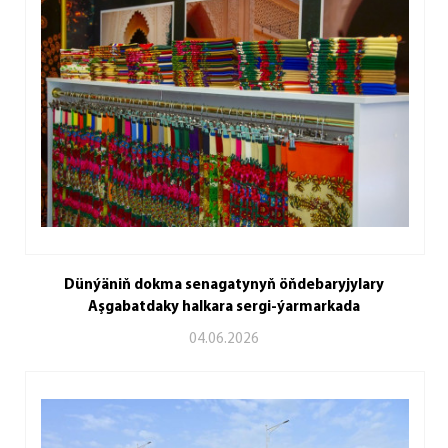
Dünýäniň dokma senagatynyň öňdebaryjylary
Aşgabatdaky halkara sergi-ýarmarkada
04.06.2026