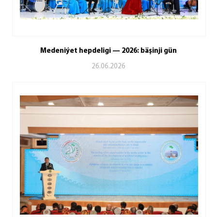
Medeniýet hepdeligi — 2026: bäşinji gün
26.06.2026