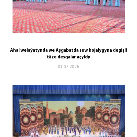
Ahal welaýatynda we Aşgabatda suw hojalygyna degişli
täze desgalar açyldy
01.07.2026