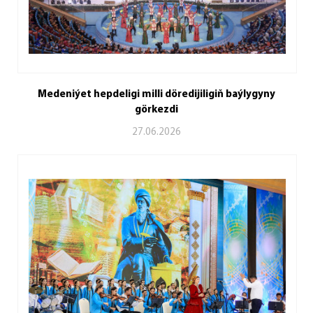
Medeniýet hepdeligi milli döredijiligiň baýlygyny
görkezdi
27.06.2026