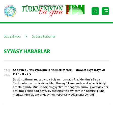
\
Baş sahypa
Syýasy habarlar
SYÝASY HABARLAR
Sagdyn durmuş ýörelgelerini ilerletmek — döwlet syýasatynyň
07.08
möhüm ugry
2026
Şu gün zähmet rugsadynda bolýan hormatly Prezidentimiz Serdar
Berdimuhamedow ir säher bilen Hazaryň kenarynda welosipedli ýörişi
amala aşyrdy. Munuň özi jemgyýetimizde sagdyn durmuş ýörelgelerini
berkitmek bilen baglanyşykly meseleleriň döwletimiziň hemişelik üns
merkezinde saklanýandygynyň nobatdaky beýanyna öwrüldi.