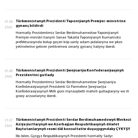
Türkmenistanyň Prezidenti Ýaponiýanyň Premýer-ministrine
01.08
gynanç bildirdi
2026
Hormatly Prezidentimiz Serdar Berdimuhamedow Ýaponiýanyň
Premýer-ministri hanym Sanae Takaitä Ýaponiýanyň Kumamoto
prefekturasynda bolup geçen köp sanly adam pidalaryna we şikes
ýetmelerine getiren ýertitremesi zerarly gynanç hatyny iberdi.
Türkmenistanyň Prezidenti Şweýsariýa Konfederasiýasynyň
01.08
Prezidentini gutlady
2026
Hormatly Prezidentimiz Serdar Berdimuhamedow Şweýsariýa
Konfederasiýasynyň Prezidenti Gi Parmeline Şweýsariýa
Konfederasiýasynyň Milli güni mynasybetli mähirli gutlaglaryny we iň
gowy arzuwlaryny iberdi.
Türkmenistanyň Prezidenti Serdar Berdimuhamedowyň Merkezi
31.07
Aziýa ýurtlarynyň we Azerbaýjan Respublikasynyň döwlet
2026
Baştutanlarynyň resmi däl konsultatiw duşuşygyndaky ÇYKYŞY
Ilki bilen, Gyrgyz Respublikasynyň Prezidenti hormatly Sadyr