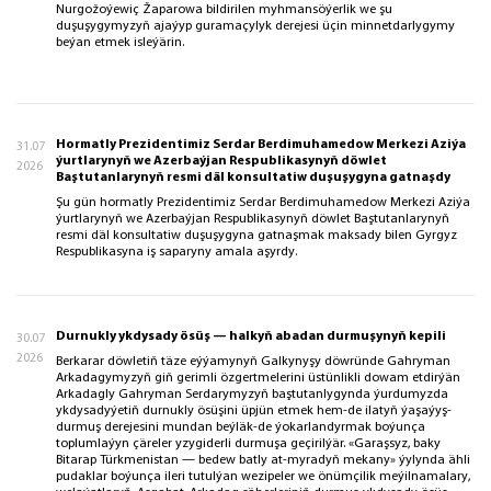
Nurgožoýewiç Žaparowa bildirilen myhmansöýerlik we şu
duşuşygymyzyň ajaýyp guramaçylyk derejesi üçin minnetdarlygymy
beýan etmek isleýärin.
Hormatly Prezidentimiz Serdar Berdimuhamedow Merkezi Aziýa
31.07
ýurtlarynyň we Azerbaýjan Respublikasynyň döwlet
2026
Baştutanlarynyň resmi däl konsultatiw duşuşygyna gatnaşdy
Şu gün hormatly Prezidentimiz Serdar Berdimuhamedow Merkezi Aziýa
ýurtlarynyň we Azerbaýjan Respublikasynyň döwlet Baştutanlarynyň
resmi däl konsultatiw duşuşygyna gatnaşmak maksady bilen Gyrgyz
Respublikasyna iş saparyny amala aşyrdy.
Durnukly ykdysady ösüş — halkyň abadan durmuşynyň kepili
30.07
2026
Berkarar döwletiň täze eýýamynyň Galkynyşy döwründe Gahryman
Arkadagymyzyň giň gerimli özgertmelerini üstünlikli dowam etdirýän
Arkadagly Gahryman Serdarymyzyň baştutanlygynda ýurdumyzda
ykdysadyýetiň durnukly ösüşini üpjün etmek hem-de ilatyň ýaşaýyş-
durmuş derejesini mundan beýläk-de ýokarlandyrmak boýunça
toplumlaýyn çäreler yzygiderli durmuşa geçirilýär. «Garaşsyz, baky
Bitarap Türkmenistan — bedew batly at-myradyň mekany» ýylynda ähli
pudaklar boýunça ileri tutulýan wezipeler we önümçilik meýilnamalary,