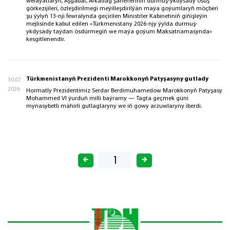
welaýatlaryň, Aşgabat, Arkadag şäherleriniň durmuş-ykdysady ösüş
görkezijileri, özleşdirilmegi meýilleşdirilýän maýa goýumlaryň möçberi
şu ýylyň 13-nji fewrаlynda geçirilen Ministrler Kabinetiniň giňişleýin
mejlisinde kabul edilen «Türkmenistany 2026-njy ýylda durmuş-
ykdysady taýdan ösdürmegiň we maýa goýum Maksatnamasynda»
kesgitlenendir.
Türkmenistanyň Prezidenti Marokkonyň Patyşasyny gutlady
30.07
2026
Hormatly Prezidentimiz Serdar Berdimuhamedow Marokkonyň Patyşasy
Mohammed VI ýurduň milli baýramy — Tagta geçmek güni
mynasybetli mähirli gutlaglaryny we iň gowy arzuwlaryny iberdi.