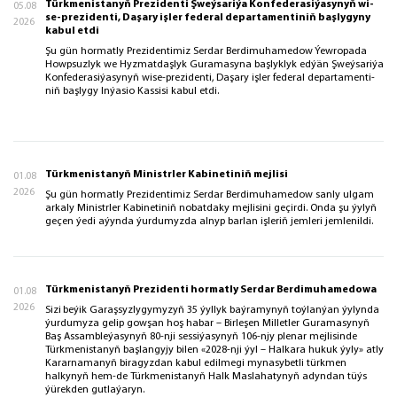
Türk­me­nis­ta­nyň Prezidenti Şweý­sa­ri­ýa Kon­fe­de­ra­si­ýa­sy­nyň wi­
05.08
se-prezidenti, Da­şa­ry iş­ler fe­de­ral de­par­ta­men­ti­niň baş­ly­gy­ny
2026
ka­bul et­di
Şu gün hor­mat­ly Prezidentimiz Serdar Berdimuhamedow Ýew­ro­pa­da
Howp­suz­lyk we Hyz­mat­daş­lyk Gu­ra­ma­sy­na baş­lyk­lyk ed­ýän Şweý­sa­ri­ýa
Kon­fe­de­ra­si­ýa­sy­nyň wi­se-prezidenti, Da­şa­ry iş­ler fe­de­ral de­par­ta­men­ti­
niň baş­ly­gy In­ýa­sio Kas­si­si ka­bul et­di.
Türkmenistanyň Ministrler Kabinetiniň mejlisi
01.08
2026
Şu gün hormatly Prezidentimiz Serdar Berdimuhamedow sanly ulgam
arkaly Ministrler Kabinetiniň nobatdaky mejlisini geçirdi. Onda şu ýylyň
geçen ýedi aýynda ýurdumyzda alnyp barlan işleriň jemleri jemlenildi.
Türkmenistanyň Prezidenti hormatly Serdar Berdimuhamedowa
01.08
2026
Sizi
beýik Garaşsyzlygymyzyň 35 ýyllyk baýramynyň toýlanýan ýylynda
ýurdumyza gelip gowşan hoş habar – Birleşen Milletler Guramasynyň
Baş Assambleýasynyň 80-nji sessiýasynyň 106-njy plenar mejlisinde
Türkmenistanyň başlangyjy bilen «2028-nji ýyl – Halkara hukuk ýyly» atly
Kararnamanyň biragyzdan kabul edilmegi mynasybetli türkmen
halkynyň hem-de Türkmenistanyň Halk Maslahatynyň adyndan tüýs
ýürekden gutlaýaryn.