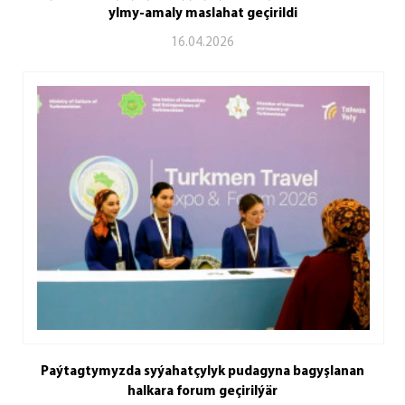
ylmy-amaly maslahat geçirildi
16.04.2026
Paýtagtymyzda syýahatçylyk pudagyna bagyşlanan
halkara forum geçirilýär