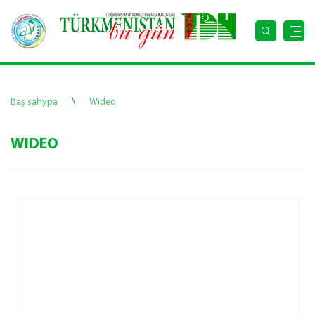
\
Baş sahypa
Wideo
WIDEO