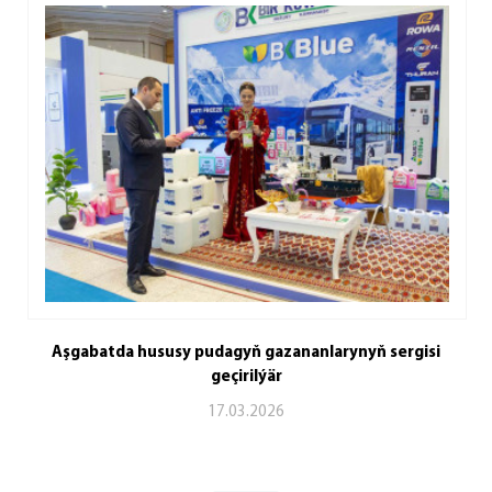
Aşgabatda hususy pudagyň gazananlarynyň sergisi
geçirilýär
17.03.2026