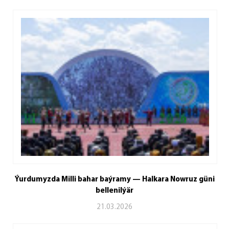
Ýurdumyzda Milli bahar baýramy — Halkara Nowruz güni
bellenilýär
21.03.2026