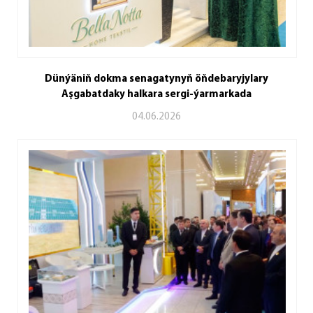
Dünýäniň dokma senagatynyň öňdebaryjylary
Aşgabatdaky halkara sergi-ýarmarkada
04.06.2026