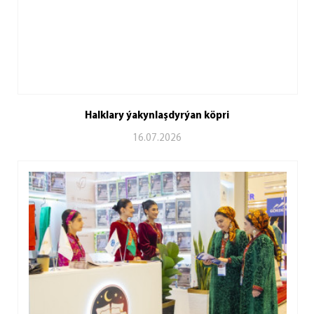
Halklary ýakynlaşdyrýan köpri
16.07.2026