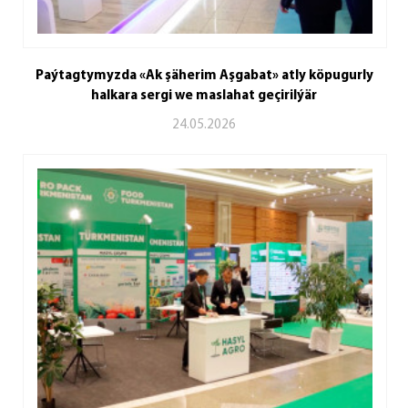
Paýtagtymyzda «Ak şäherim Aşgabat» atly köpugurly
halkara sergi we maslahat geçirilýär
24.05.2026