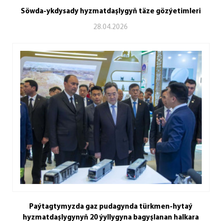
Söwda-ykdysady hyzmatdaşlygyň täze gözýetimleri
28.04.2026
Paýtagtymyzda gaz pudagynda türkmen-hytaý
hyzmatdaşlygynyň 20 ýyllygyna bagyşlanan halkara