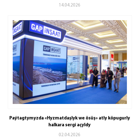
14.04.2026
Paýtagtymyzda «Hyzmatdaşlyk we ösüş» atly köpugurly
halkara sergi açyldy
02.04.2026