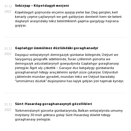
Sekizýap – Köpetdagyň merjeni
31.12
2022
Köpetdagyň goýnunda ençeme ajaýyp ýerler bar. Dag gerişleri, kert
kenarly çeşme-çaýlarynyň we geň galdyrýan dereleriň hem-de belent
daglaryň arasyndaky tekiz belentlikleriň gapma-garşylygy haýrana
goýýar.
Gaplaňgyr ümmülmez düzlükdäki goraghanadyr
31.12
2022
Daşoguz welaýatynyň demirgazyk-günbatar böleginde, Üstýurt we
Sarygamyş geografik sebitlerinde, Turan çölleriniň günorta we
demirgazyk astzolaklarynyň gowşudynda Gaplaňgyr goraghanasy
ýerleşýär. Ägirt uly çöketlik – Garaşor duz batgalygy günbatarda
goraghananyň tebigy araçäklerini aýdyň ýüze çykarýar. Üstýurduň
çäklerinde mundan gyradeň, mundan tekiz we Üstýurt baradaky
“ümmülmez düzlük” düşünjesine has laýyk gelýän ýeri tapmak kyndyr.
Sünt-Hasardag goraghanasynyň gözellikleri
31.12
2022
Türkmenistanyň günorta-günbatarynda, Balkan welaýatynda umumy
meýdany 30 müň gektara golaý Sünt-Hasardag döwlet tebigy
goraghanasy ýerleşýär.