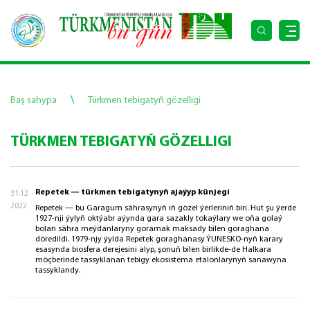
\
Baş sahypa
Türkmen tebigatyň gözelligi
TÜRKMEN TEBIGATYŇ GÖZELLIGI
Repetek — türkmen tebigatynyň ajaýyp künjegi
31.12
2022
Repetek — bu Garagum sährasynyň iň gözel ýerleriniň biri. Hut şu ýerde
1927-nji ýylyň oktýabr aýynda gara sazakly tokaýlary we oňa golaý
bolan sähra meýdanlaryny goramak maksady bilen goraghana
döredildi. 1979-njy ýylda Repetek goraghanasy ÝUNESKO-nyň karary
esasynda biosfera derejesini alyp, şonuň bilen birlikde-de Halkara
möçberinde tassyklanan tebigy ekosistema etalonlarynyň sanawyna
tassyklandy.