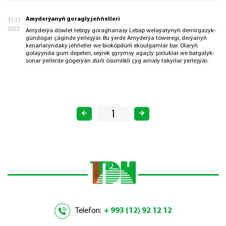
Amyderýanyň goragly jeňňelleri
31.12
2022
Amyderýa döwlet tebigy goraghanasy Lebap welaýatynyň demirgazyk-
gündogar çäginde ýerleşýär. Bu ýerde Amyderýa töweregi, derýanyň
kenarlaryndaky jeňňeller we bioköpdürli ekoulgamlar bar. Olaryň
golaýynda gum depeleri, seýrek gyrymsy agaçly şorluklar we batgalyk-
sonar ýerlerde gögerýän dürli ösümlikli çyg arnaly takyrlar ýerleşýär.
Telefon:
+ 993 (12) 92 12 12