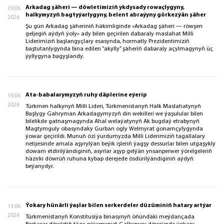
Arkadag şäheri — döwletimiziň ykdysady rowaçlygyny,
29.06
halkymyzyň bagtyýarlygyny, belent abraýyny görkezýän şäher
2026
Şu gün Arkadag şäheriniň häkimliginde «Arkadag şäheri — röwşen
geljegiň aýdyň ýoly» ady bilen geçirilen dabaraly maslahat Milli
Liderimiziň başlangyçlary esasynda, hormatly Prezidentimiziň
baştutanlygynda bina edilen “akylly” şäheriň dabaraly açylmagynyň üç
ýyllygyna bagyşlandy.
Ata-babalarymyzyň ruhy däplerine eýerip
19.06
2026
Türkmen halkynyň Milli Lideri, Türkmenistanyň Halk Maslahatynyň
Başlygy Gahryman Arkadagymyzyň din wekilleri we ýaşulular bilen
bilelikde gatnaşmagynda Ahal welaýatynyň Ak bugdaý etrabynyň
Magtymguly obasyndaky Gurban ogly Welmyrat gonamçylygynda
ýowar geçirildi. Munuň özi ýurdumyzda Milli Liderimiziň tagallalary
netijesinde amala aşyrylýan beýik işleriň ýagşy dessurlar bilen utgaşykly
dowam etdirilýändiginiň, asyrlar aşyp gelýän ynsanperwer ýörelgeleriň
häzirki döwrüň ruhuna kybap derejede ösdürilýändiginiň aýdyň
beýanydyr.
Ýokary hünärli ýaşlar bilen serkerdeler düzüminiň hatary artýar
13.06
2026
Türkmenistanyň Konstitusiýa binasynyň öňündäki meýdançada