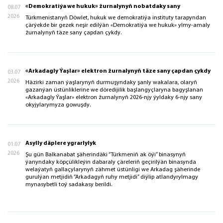
«Demokratiýa we hukuk» žurnalynyň nobatdaky sany
08.07
2026
Türkmenistanyň Döwlet, hukuk we demokratiýa instituty tarapyndan
çärýekde bir gezek neşir edilýän «Demokratiýa we hukuk» ylmy-amaly
žurnalynyň täze sany çapdan çykdy.
«Arkadagly Ýaşlar» elektron žurnalynyň täze sany çapdan çykdy
03.07
2026
Häzirki zaman ýaşlarynyň durmuşyndaky şanly wakalara, olaryň
gazanýan üstünliklerine we döredijilik başlangyçlaryna bagyşlanan
«Arkadagly Ýaşlar» elektron žurnalynyň 2026-njy ýyldaky 6-njy sany
okyjylarymyza gowuşdy.
Asylly däplere ygrarlylyk
01.07
2026
Şu gün Balkanabat şäherindäki “Türkmeniň ak öýi” binasynyň
ýanyndaky köpçülikleýin dabaraly çäreleriň geçirilýän binasynda
welaýatyň gallaçylarynyň zähmet üstünligi we Arkadag şäherinde
gurulýan metjidiň “Arkadagyň ruhy metjidi” diýlip atlandyrylmagy
mynasybetli toý sadakasy berildi.