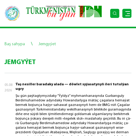
\
Baş sahypa
Jemgyýet
JEMGYÝET
Ýaş ne­sil­ler ba­ra­da­ky ala­da — döw­let sy­ýa­sa­ty­nyň ile­ri tu­tul­ýan
05.08
ug­ry
2026
Şu gün paý­tag­ty­myz­da­ky “Ýyl­dyz” myh­man­ha­na­syn­da Gurbanguly
Berdimuhamedow adyn­da­ky Ho­wan­dar­ly­ga mä­täç ça­ga­la­ra he­ma­ýat
ber­mek bo­ýun­ça ha­ýyr-sa­ha­wat gaz­na­sy­nyň hem-de BMG-niň Ça­ga­lar
gaz­na­sy­nyň Türk­me­nis­tan­da­ky we­kil­ha­na­sy­nyň bi­le­lik­de gu­ra­ma­gyn­da
di­ňe ene süý­di bi­len iý­mit­len­dir­me­gi gol­da­mak ul­gam­la­ry­ny ber­kit­mek
bo­ýun­ça ýo­ka­ry de­re­je­li milli «te­ge­lek stol» mas­la­ha­ty ge­çi­ril­di. Bu iri çä­
rä Gurbanguly Berdimuhamedow adyn­da­ky Ho­wan­dar­ly­ga mä­täç ça­
ga­la­ra he­ma­ýat ber­mek bo­ýun­ça ha­ýyr-sa­ha­wat gaz­na­sy­nyň wi­se-
prezidenti Oguljahan Atabaýewa, Mej­li­siň, Sag­ly­gy go­ra­ýyş we der­man