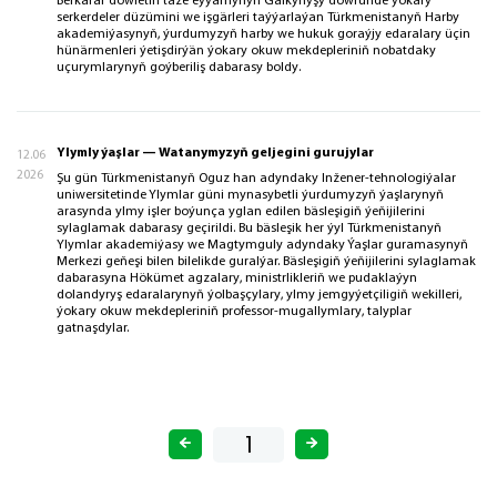
Berkarar döwletiň täze eýýamynyň Galkynyşy döwründe ýokary
serkerdeler düzümini we işgärleri taýýarlaýan Türkmenistanyň Harby
akademiýasynyň, ýurdumyzyň harby we hukuk goraýjy edaralary üçin
hünärmenleri ýetişdirýän ýokary okuw mekdepleriniň nobatdaky
uçurymlarynyň goýberiliş dabarasy boldy.
Ylymly ýaşlar — Watanymyzyň geljegini gurujylar
12.06
2026
Şu gün Türkmenistanyň Oguz han adyndaky Inžener-tehnologiýalar
uniwersitetinde Ylymlar güni mynasybetli ýurdumyzyň ýaşlarynyň
arasynda ylmy işler boýunça yglan edilen bäsleşigiň ýeňijilerini
sylaglamak dabarasy geçirildi. Bu bäsleşik her ýyl Türkmenistanyň
Ylymlar akademiýasy we Magtymguly adyndaky Ýaşlar guramasynyň
Merkezi geňeşi bilen bilelikde guralýar. Bäsleşigiň ýeňijilerini sylaglamak
dabarasyna Hökümet agzalary, ministrlikleriň we pudaklaýyn
dolandyryş edaralarynyň ýolbaşçylary, ylmy jemgyýetçiligiň wekilleri,
ýokary okuw mekdepleriniň professor-mugallymlary, talyplar
gatnaşdylar.