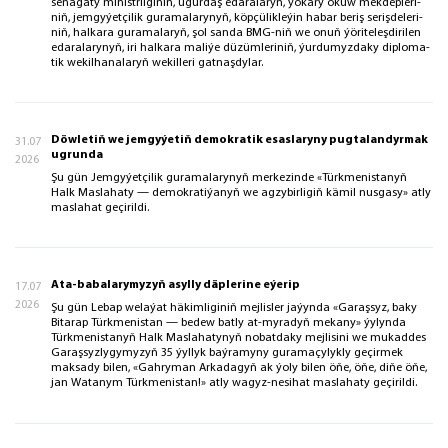
se­na­ga­ty mi­nistr­li­gi­niň, ugur­daş eda­ra­la­ryň, ýo­ka­ry okuw mek­dep­le­ri­
niň, jem­gy­ýet­çi­lik guramalarynyň, köp­çü­lik­le­ýin ha­bar be­riş se­riş­de­le­ri­
niň, hal­ka­ra guramalaryň, şol san­da BMG-niň we onuň ýö­ri­te­leş­di­ri­len
eda­ra­la­ry­nyň, iri hal­ka­ra ma­li­ýe dü­züm­le­ri­niň, ýur­du­myz­da­ky dip­lo­ma­
tik we­kil­ha­na­la­ryň we­kil­le­ri gat­naş­dy­lar.
Döwletiň we jemgyýetiň demokratik esaslaryny pugtalandyrmak
31.07
ugrunda
2026
Şu gün Jemgyýetçilik guramalarynyň merkezinde «Türkmenistanyň
Halk Maslahaty — demokratiýanyň we agzybirligiň kämil nusgasy» atly
maslahat geçirildi.
Ata-babalarymyzyň asylly däplerine eýerip
17.07
2026
Şu gün Lebap welaýat häkimliginiň mejlisler jaýynda «Garaşsyz, baky
Bitarap Türkmenistan — bedew batly at-myradyň mekany» ýylynda
Türkmenistanyň Halk Maslahatynyň nobatdaky mejlisini we mukaddes
Garaşsyzlygymyzyň 35 ýyllyk baýramyny guramaçylykly geçirmek
maksady bilen, «Gahryman Arkadagyň ak ýoly bilen öňe, öňe, diňe öňe,
jan Watanym Türkmenistan!» atly wagyz-nesihat maslahaty geçirildi.