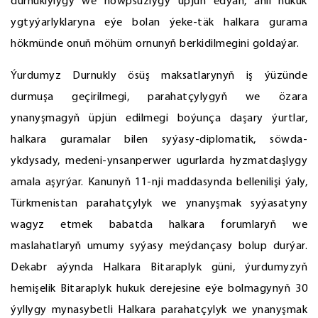
durnuklylygy we howpsuzlygy üpjün edýän, ähli hukuk
ygtyýarlyklaryna eýe bolan ýeke-täk halkara gurama
hökmünde onuň möhüm ornunyň berkidilmegini goldaýar.
Ýurdumyz Durnukly ösüş maksatlarynyň iş ýüzünde
durmuşa geçirilmegi, parahatçylygyň we özara
ynanyşmagyň üpjün edilmegi boýunça daşary ýurtlar,
halkara guramalar bilen syýasy-diplomatik, söwda-
ykdysady, medeni-ynsanperwer ugurlarda hyzmatdaşlygy
amala aşyrýar. Kanunyň 11-nji maddasynda bellenilişi ýaly,
Türkmenistan parahatçylyk we ynanyşmak syýasatyny
wagyz etmek babatda halkara forumlaryň we
maslahatlaryň umumy syýasy meýdançasy bolup durýar.
Dekabr aýynda Halkara Bitaraplyk güni, ýurdumyzyň
hemişelik Bitaraplyk hukuk derejesine eýe bolmagynyň 30
ýyllygy mynasybetli Halkara parahatçylyk we ynanyşmak