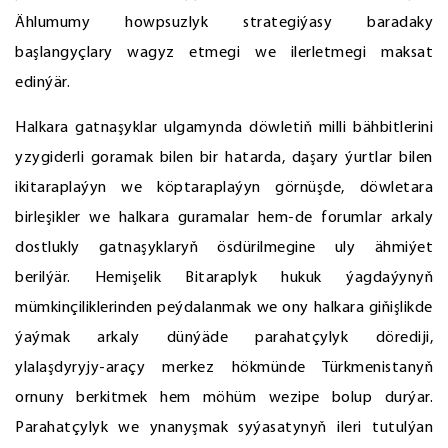
Ählumumy howpsuzlyk strategiýasy baradaky
başlangyçlary wagyz etmegi we ilerletmegi maksat
edinýär.
Halkara gatnaşyklar ulgamynda döwletiň milli bähbitlerini
yzygiderli goramak bilen bir hatarda, daşary ýurtlar bilen
ikitaraplaýyn we köptaraplaýyn görnüşde, döwletara
birleşikler we halkara guramalar hem-de forumlar arkaly
dostlukly gatnaşyklaryň ösdürilmegine uly ähmiýet
berilýär. Hemişelik Bitaraplyk hukuk ýagdaýynyň
mümkinçiliklerinden peýdalanmak we ony halkara giňişlikde
ýaýmak arkaly dünýäde parahatçylyk dörediji,
ylalaşdyryjy-araçy merkez hökmünde Türkmenistanyň
ornuny berkitmek hem möhüm wezipe bolup durýar.
Parahatçylyk we ynanyşmak syýasatynyň ileri tutulýan