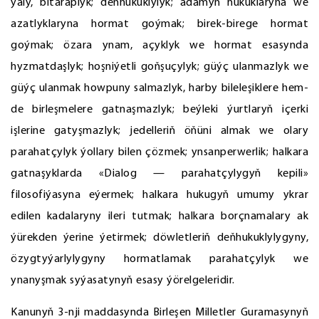
ýaly, bitaraplyk; deňhukuklylyk; adamyň hukuklaryna we
azatlyklaryna hormat goýmak; birek-birege hormat
goýmak; özara ynam, açyklyk we hormat esasynda
hyzmatdaşlyk; hoşniýetli goňşuçylyk; güýç ulanmazlyk we
güýç ulanmak howpuny salmazlyk, harby bileleşiklere hem-
de birleşmelere gatnaşmazlyk; beýleki ýurtlaryň içerki
işlerine gatyşmazlyk; jedelleriň öňüni almak we olary
parahatçylyk ýollary bilen çözmek; ynsanperwerlik; halkara
gatnaşyklarda «Dialog — parahatçylygyň kepili»
filosofiýasyna eýermek; halkara hukugyň umumy ykrar
edilen kadalaryny ileri tutmak; halkara borçnamalary ak
ýürekden ýerine ýetirmek; döwletleriň deňhukuklylygyny,
özygtyýarlylygyny hormatlamak parahatçylyk we
ynanyşmak syýasatynyň esasy ýörelgeleridir.
Kanunyň 3-nji maddasynda Birleşen Milletler Guramasynyň