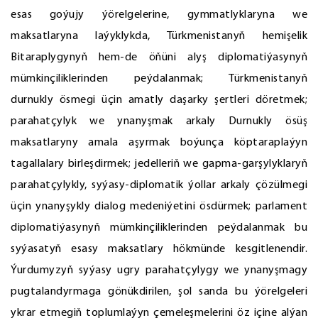
esas goýujy ýörelgelerine, gymmatlyklaryna we
maksatlaryna laýyklykda, Türkmenistanyň hemişelik
Bitaraplygynyň hem-de öňüni alyş diplomatiýasynyň
mümkinçiliklerinden peýdalanmak; Türkmenistanyň
durnukly ösmegi üçin amatly daşarky şertleri döretmek;
parahatçylyk we ynanyşmak arkaly Durnukly ösüş
maksatlaryny amala aşyrmak boýunça köptaraplaýyn
tagallalary birleşdirmek; jedelleriň we gapma-garşylyklaryň
parahatçylykly, syýasy-diplomatik ýollar arkaly çözülmegi
üçin ynanyşykly dialog medeniýetini ösdürmek; parlament
diplomatiýasynyň mümkinçiliklerinden peýdalanmak bu
syýasatyň esasy maksatlary hökmünde kesgitlenendir.
Ýurdumyzyň syýasy ugry parahatçylygy we ynanyşmagy
pugtalandyrmaga gönükdirilen, şol sanda bu ýörelgeleri
ykrar etmegiň toplumlaýyn çemeleşmelerini öz içine alýan