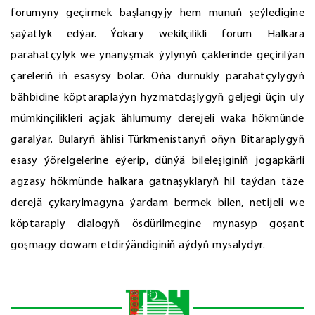
forumyny geçirmek başlangyjy hem munuň şeýledigine
şaýatlyk edýär. Ýokary wekilçilikli forum Halkara
parahatçylyk we ynanyşmak ýylynyň çäklerinde geçirilýän
çäreleriň iň esasysy bolar. Oňa durnukly parahatçylygyň
bähbidine köptaraplaýyn hyzmatdaşlygyň geljegi üçin uly
mümkinçilikleri açjak ählumumy derejeli waka hökmünde
garalýar. Bularyň ählisi Türkmenistanyň oňyn Bitaraplygyň
esasy ýörelgelerine eýerip, dünýä bileleşiginiň jogapkärli
agzasy hökmünde halkara gatnaşyklaryň hil taýdan täze
derejä çykarylmagyna ýardam bermek bilen, netijeli we
köptaraply dialogyň ösdürilmegine mynasyp goşant
goşmagy dowam etdirýändiginiň aýdyň mysalydyr.