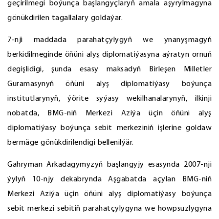
geçirilmegi boýunça başlangyçlaryň amala aşyrylmagyna
gönükdirilen tagallalary goldaýar.
7-nji maddada parahatçylygyň we ynanyşmagyň
berkidilmeginde öňüni alyş diplomatiýasyna aýratyn ornuň
degişlidigi, şunda esasy maksadyň Birleşen Milletler
Guramasynyň öňüni alyş diplomatiýasy boýunça
institutlarynyň, ýörite syýasy wekilhanalarynyň, ilkinji
nobatda, BMG-niň Merkezi Aziýa üçin öňüni alyş
diplomatiýasy boýunça sebit merkeziniň işlerine goldaw
bermäge gönükdirilendigi bellenilýär.
Gahryman Arkadagymyzyň başlangyjy esasynda 2007-nji
ýylyň 10-njy dekabrynda Aşgabatda açylan BMG-niň
Merkezi Aziýa üçin öňüni alyş diplomatiýasy boýunça
sebit merkezi sebitiň parahatçylygyna we howpsuzlygyna