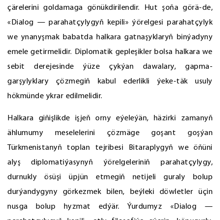
çärelerini goldamaga gönükdirilendir. Hut şoňa görä-de,
«Dialog — parahatçylygyň kepili» ýörelgesi parahatçylyk
we ynanyşmak babatda halkara gatnaşyklaryň binýadyny
emele getirmelidir. Diplomatik gepleşikler bolsa halkara we
sebit derejesinde ýüze çykýan dawalary, gapma-
garşylyklary çözmegiň kabul ederlikli ýeke-täk usuly
hökmünde ykrar edilmelidir.
Halkara giňişlikde işjeň orny eýeleýän, häzirki zamanyň
ählumumy meselelerini çözmäge goşant goşýan
Türkmenistanyň toplan tejribesi Bitaraplygyň we öňüni
alyş diplomatiýasynyň ýörelgeleriniň parahatçylygy,
durnukly ösüşi üpjün etmegiň netijeli guraly bolup
durýandygyny görkezmek bilen, beýleki döwletler üçin
nusga bolup hyzmat edýär. Ýurdumyz «Dialog —