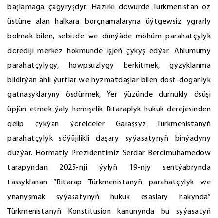
başlamaga çagyryşdyr. Häzirki döwürde Türkmenistan öz
üstüne alan halkara borçnamalaryna üýtgewsiz ygrarly
bolmak bilen, sebitde we dünýäde möhüm parahatçylyk
dörediji merkez hökmünde işjeň çykyş edýär. Ählumumy
parahatçylygy, howpsuzlygy berkitmek, gyzyklanma
bildirýän ähli ýurtlar we hyzmatdaşlar bilen dost-doganlyk
gatnaşyklaryny ösdürmek, Ýer ýüzünde durnukly ösüşi
üpjün etmek ýaly hemişelik Bitaraplyk hukuk derejesinden
gelip çykýan ýörelgeler Garaşsyz Türkmenistanyň
parahatçylyk söýüjilikli daşary syýasatynyň binýadyny
düzýär. Hormatly Prezidentimiz Serdar Berdimuhamedow
tarapyndan 2025-nji ýylyň 19-njy sentýabrynda
tassyklanan “Bitarap Türkmenistanyň parahatçylyk we
ynanyşmak syýasatynyň hukuk esaslary hakynda”
Türkmenistanyň Konstitusion kanunynda bu syýasatyň