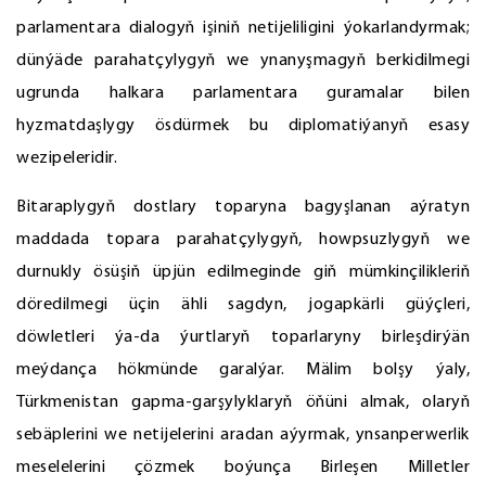
parlamentara dialogyň işiniň netijeliligini ýokarlandyrmak;
dünýäde parahatçylygyň we ynanyşmagyň berkidilmegi
ugrunda halkara parlamentara guramalar bilen
hyzmatdaşlygy ösdürmek bu diplomatiýanyň esasy
wezipeleridir.
Bitaraplygyň dostlary toparyna bagyşlanan aýratyn
maddada topara parahatçylygyň, howpsuzlygyň we
durnukly ösüşiň üpjün edilmeginde giň mümkinçilikleriň
döredilmegi üçin ähli sagdyn, jogapkärli güýçleri,
döwletleri ýa-da ýurtlaryň toparlaryny birleşdirýän
meýdança hökmünde garalýar. Mälim bolşy ýaly,
Türkmenistan gapma-garşylyklaryň öňüni almak, olaryň
sebäplerini we netijelerini aradan aýyrmak, ynsanperwerlik
meselelerini çözmek boýunça Birleşen Milletler