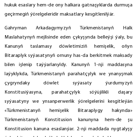
hukuk esaslary hem-de ony halkara gatnaşyklarda durmuşa
geçirmegiň ýörelgeleridir maksatlary kesgitlenilýär.
Gahryman Arkadagymyzyň Türkmenistanyň Halk
Maslahatynyň mejlisinde eden çykyşynda belleýşi ýaly, bu
Kanunyň taslamasy döwletimiziň hemişelik, oňyn
Bitaraplyk syýasatynyň ornuny has-da berkitmek maksady
bilen işlenip taýýarlanyldy. Kanunyň 1-nji maddasyna
laýyklykda, Türkmenistanyň parahatçylyk we ynanyşmak
çygryndaky döwlet syýasaty ýurdumyzyň
Konstitusiýasyna, parahatçylyk söýüjilikli daşary
syýasatyny we ynsanperwerlik ýörelgelerini kesgitleýän
«Türkmenistanyň hemişelik Bitaraplygy hakynda»
Türkmenistanyň Konstitusion kanunyna hem-de şu
Konstitusion kanuna esaslanýar. 2-nji maddada nygtalyşy