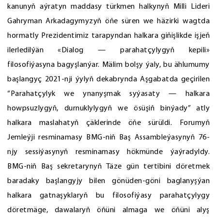
kanunyň aýratyn maddasy türkmen halkynyň Milli Lideri
Gahryman Arkadagymyzyň öňe süren we häzirki wagtda
hormatly Prezidentimiz tarapyndan halkara giňişlikde işjeň
ilerledilýän «Dialog — parahatçylygyň kepili»
filosofiýasyna bagyşlanýar. Mälim bolşy ýaly, bu ählumumy
başlangyç 2021-nji ýylyň dekabrynda Aşgabatda geçirilen
“Parahatçylyk we ynanyşmak syýasaty — halkara
howpsuzlygyň, durnuklylygyň we ösüşiň binýady” atly
halkara maslahatyň çäklerinde öňe sürüldi. Forumyň
Jemleýji resminamasy BMG-niň Baş Assambleýasynyň 76-
njy sessiýasynyň resminamasy hökmünde ýaýradyldy.
BMG-niň Baş sekretarynyň Täze gün tertibini döretmek
baradaky başlangyjy bilen gönüden-göni baglanyşýan
halkara gatnaşyklaryň bu filosofiýasy parahatçylygy
döretmäge, dawalaryň öňüni almaga we öňüni alyş