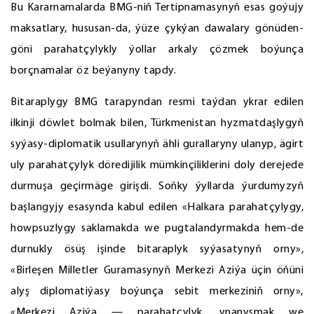
Bu Kararnamalarda BMG-niň Tertipnamasynyň esas goýujy
maksatlary, hususan-da, ýüze çykýan dawalary gönüden-
göni parahatçylykly ýollar arkaly çözmek boýunça
borçnamalar öz beýanyny tapdy.
Bitaraplygy BMG tarapyndan resmi taýdan ykrar edilen
ilkinji döwlet bolmak bilen, Türkmenistan hyzmatdaşlygyň
syýasy-diplomatik usullarynyň ähli gurallaryny ulanyp, ägirt
uly parahatçylyk döredijilik mümkinçiliklerini doly derejede
durmuşa geçirmäge girişdi. Soňky ýyllarda ýurdumyzyň
başlangyjy esasynda kabul edilen «Halkara parahatçylygy,
howpsuzlygy saklamakda we pugtalandyrmakda hem-de
durnukly ösüş işinde bitaraplyk syýasatynyň orny»,
«Birleşen Milletler Guramasynyň Merkezi Aziýa üçin öňüni
alyş diplomatiýasy boýunça sebit merkeziniň orny»,
«Merkezi Aziýa — parahatçylyk, ynanyşmak we