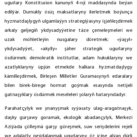
ugurlary Konstitusion kanunyň 4-nji maddasynda beýan
edilýär. Durnukly ösüş maksatlaryny ilerletmek boýunça
hyzmatdaşlygyň ulgamlaýyn strategiýasyny işjeňleşdirmek
arkaly geljegiň ykdysadyýetine täze çemeleşmeleri we
uzak möhletleýin nusgalary döretmek; «ýaşyl»
ykdysadyýet, «akylly» şäher strategik ugurlaryny
ösdürmek; demokratik institutlar, adam hukuklaryny we
azatlyklaryny üpjün etmekde halkara hyzmatdaşlygy
kämilleşdirmek, Birleşen Milletler Guramasynyň edaralary
bilen birek-birege hormat goýmak esasynda netijeli
gatnaşyklary ösdürmek meseleleri şolaryň hataryndadyr.
Parahatçylyk we ynanyşmak syýasaty ulag-aragatnaşyk,
daşky gurşawy goramak, ekologik abadançylyk, Merkezi
Aziýada çölleşmä garşy göreşmek, suw serişdelerini rejeli
we adalatly peýdalanmak ugurlaryny öz içine alýan dürli