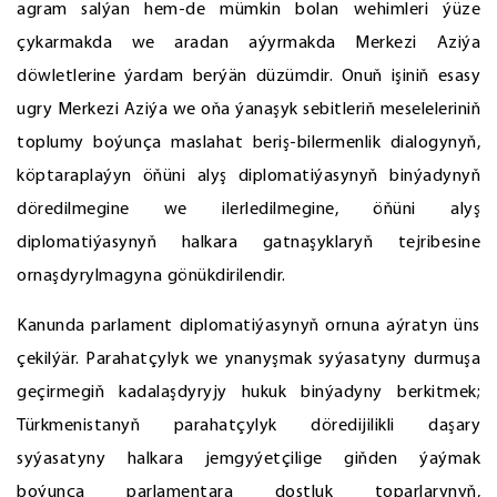
agram salýan hem-de mümkin bolan wehimleri ýüze
çykarmakda we aradan aýyrmakda Merkezi Aziýa
döwletlerine ýardam berýän düzümdir. Onuň işiniň esasy
ugry Merkezi Aziýa we oňa ýanaşyk sebitleriň meseleleriniň
toplumy boýunça maslahat beriş-bilermenlik dialogynyň,
köptaraplaýyn öňüni alyş diplomatiýasynyň binýadynyň
döredilmegine we ilerledilmegine, öňüni alyş
diplomatiýasynyň halkara gatnaşyklaryň tejribesine
ornaşdyrylmagyna gönükdirilendir.
Kanunda parlament diplomatiýasynyň ornuna aýratyn üns
çekilýär. Parahatçylyk we ynanyşmak syýasatyny durmuşa
geçirmegiň kadalaşdyryjy hukuk binýadyny berkitmek;
Türkmenistanyň parahatçylyk döredijilikli daşary
syýasatyny halkara jemgyýetçilige giňden ýaýmak
boýunça parlamentara dostluk toparlarynyň,