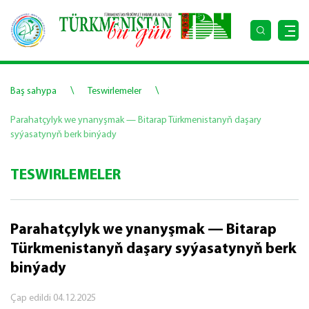
\
\
Baş sahypa
Teswirlemeler
Parahatçylyk we ynanyşmak — Bitarap Türkmenistanyň daşary
syýasatynyň berk binýady
TESWIRLEMELER
Parahatçylyk we ynanyşmak — Bitarap
Türkmenistanyň daşary syýasatynyň berk
binýady
Çap edildi
04.12.2025