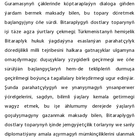
Guramasynyň çäklerinde köptaraplaýyn dialoga giňden
ýardam bermek maksady bilen, bu topary döretmek
başlangyjyny öňe sürdi. Bitaraplygyň dostlary toparynyň
işi täze agza ýurtlary çekmegi; Türkmenistanyň hemişelik
Bitaraplyk hukuk ýagdaýyna esaslanýan parahatçylyk
döredijilikli milli tejribesini halkara gatnaşyklar ulgamyna
ornaşdyrmagy; duşuşyklary yzygiderli geçirmegi we öňe
sürülýän başlangyçlaryň hem-de teklipleriň durmuşa
geçirilmegi boýunça tagallalary birleşdirmegi ugur edinýär.
Şunda parahatçylygyň we ynanyşmagyň ynsanperwer
ýörelgelerini, sagdyn, bilimli ýaşlary kemala getirmegi
wagyz etmek, bu işe ählumumy derejede ýaşlaryň
goşulyşmagyny gazanmak maksady bilen, Bitaraplygyň
dostlary toparynyň işinde jemgyýetçilik torlaryny we sanly
diplomatiýany amala aşyrmagyň mümkinçiliklerini ulanmak