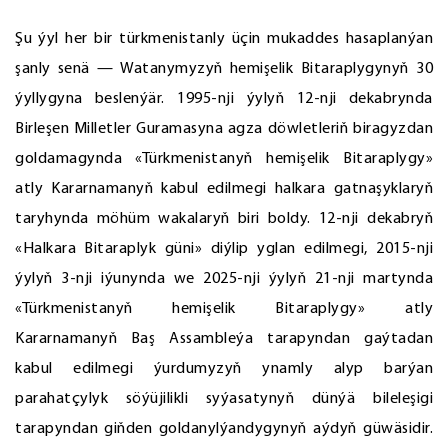
Şu ýyl her bir türkmenistanly üçin mukaddes hasaplanýan
şanly senä — Watanymyzyň hemişelik Bitaraplygynyň 30
ýyllygyna beslenýär. 1995-nji ýylyň 12-nji dekabrynda
Birleşen Milletler Guramasyna agza döwletleriň biragyzdan
goldamagynda «Türkmenistanyň hemişelik Bitaraplygy»
atly Kararnamanyň kabul edilmegi halkara gatnaşyklaryň
taryhynda möhüm wakalaryň biri boldy. 12-nji dekabryň
«Halkara Bitaraplyk güni» diýlip yglan edilmegi, 2015-nji
ýylyň 3-nji iýunynda we 2025-nji ýylyň 21-nji martynda
«Türkmenistanyň hemişelik Bitaraplygy» atly
Kararnamanyň Baş Assambleýa tarapyndan gaýtadan
kabul edilmegi ýurdumyzyň ynamly alyp barýan
parahatçylyk söýüjilikli syýasatynyň dünýä bileleşigi
tarapyndan giňden goldanylýandygynyň aýdyň güwäsidir.