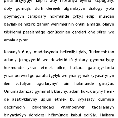
parahatçylygyň kepili» atly filosofiýa eýerip, köpugurly,
doly görnüşli, dürli derejeli ulgamlaýyn dialogy ýola
goýmagyň tarapdary hökmünde çykyş edip, mundan
beýläk-de häzirki zaman wehimleriniň öňüni almaga, olaryň
täsirlerini peseltmäge gönükdirilen çäreleri öňe sürer we
amala aşyrar.
Kanunyň 6-njy maddasynda bellenilişi ýaly, Türkmenistan
adamy jemgyýetiň we döwletiň iň ýokary gymmatlygy
hökmünde ykrar etmek bilen, halkara gatnaşyklarda
ynsanperwerlige parahatçylyk we ynanyşmak syýasatynyň
ileri tutulýan ugurlarynyň biri hökmünde garaýar.
Umumadamzat gymmatlyklaryny, adam hukuklaryny hem-
de azatlyklaryny üpjün etmek bu syýasaty durmuşa
geçirmegiň çäklerindäki ynsanperwer tagallalaryň
binýatlaýyn ýörelgesi hökmünde kabul edilýär. Halkara