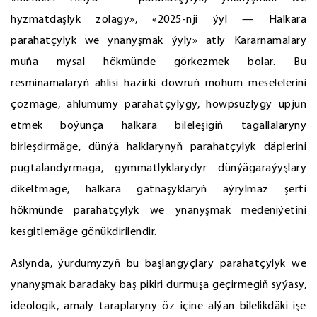
hyzmatdaşlyk zolagy», «2025-nji ýyl — Halkara
parahatçylyk we ynanyşmak ýyly» atly Kararnamalary
muňa mysal hökmünde görkezmek bolar. Bu
resminamalaryň ählisi häzirki döwrüň möhüm meselelerini
çözmäge, ählumumy parahatçylygy, howpsuzlygy üpjün
etmek boýunça halkara bileleşigiň tagallalaryny
birleşdirmäge, dünýä halklarynyň parahatçylyk däplerini
pugtalandyrmaga, gymmatlyklarydyr dünýägaraýyşlary
dikeltmäge, halkara gatnaşyklaryň aýrylmaz şerti
hökmünde parahatçylyk we ynanyşmak medeniýetini
kesgitlemäge gönükdirilendir.
Aslynda, ýurdumyzyň bu başlangyçlary parahatçylyk we
ynanyşmak baradaky baş pikiri durmuşa geçirmegiň syýasy,
ideologik, amaly taraplaryny öz içine alýan bilelikdäki işe