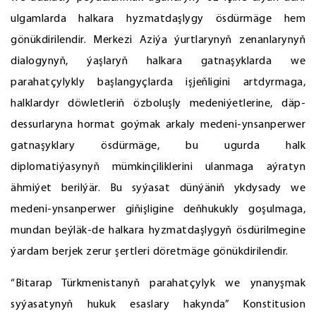
ulgamlarda halkara hyzmatdaşlygy ösdürmäge hem
gönükdirilendir. Merkezi Aziýa ýurtlarynyň zenanlarynyň
dialogynyň, ýaşlaryň halkara gatnaşyklarda we
parahatçylykly başlangyçlarda işjeňligini artdyrmaga,
halklardyr döwletleriň özboluşly medeniýetlerine, däp-
dessurlaryna hormat goýmak arkaly medeni-ynsanperwer
gatnaşyklary ösdürmäge, bu ugurda halk
diplomatiýasynyň mümkinçiliklerini ulanmaga aýratyn
ähmiýet berilýär. Bu syýasat dünýäniň ykdysady we
medeni-ynsanperwer giňişligine deňhukukly goşulmaga,
mundan beýläk-de halkara hyzmatdaşlygyň ösdürilmegine
ýardam berjek zerur şertleri döretmäge gönükdirilendir.
“Bitarap Türkmenistanyň parahatçylyk we ynanyşmak
syýasatynyň hukuk esaslary hakynda” Konstitusion