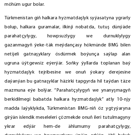
möhüm ugur bolar.
Türkmenistan giň halkara hyzmatdaşlyk syýasatyna ygrarly
bolup, halkara guramalar, ilkinji nobatda, tutuş dünýäde
parahatçylygy, howpsuzlygy we durnuklylygy
gazanmagyň ýeke-täk meýdançasy hökmünde BMG bilen
netijeli gatnaşyklary ösdürmek boýunça saýlap alan
ugruna üýtgewsiz eýerýär. Soňky ýyllarda toplanan baý
hyzmatdaşlyk tejribesine we onuň ýokary derejesine
daýanýan bu gatnaşyklar häzirki tapgyrda hil taýdan täze
mazmuna eýe bolýar. “Parahatçylygyň we ynanyşmagyň
berkidilmegi babatda halkara hyzmatdaşlyk” atly 10-njy
madda laýyklykda, Türkmenistan BMG-niň öz ygtyýaryna
girýän islendik meseleleri çözmekde onuň ileri tutulmagyny
ykrar edýär hem-de ählumumy parahatçylygy,