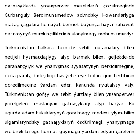
gatnaşyklarda ynsanperwer meseleleriň çözülmeginde
Gurbanguly Berdimuhamedow adyndaky Howandarlyga
mätäç çagalara hemaýat bermek boýunça haýyr-sahawat
gaznasynyň mümkinçilikleriniň ulanylmagy möhüm ugurdyr.
Türkmenistan halkara hem-de sebit guramalary bilen
netijeli hyzmatdaşlygy alyp barmak bilen, geljekde-de
parahatçylyk we ynanyşmak syýasatynyň berkidilmegine,
deňagramly, birleşdiriji häsiýete eýe bolan gün tertibiniň
döredilmegine ýardam eder. Kanunda nygtalyşy ýaly,
Türkmenistan goňşy we sebit ýurtlary bilen ynsanperwer
ýörelgelere esaslanýan gatnaşyklary alyp barýar. Bu
ugurda adam hukuklarynyň goralmagy, medeni, ylym-bilim
ulgamlaryndaky gatnaşyklaryň ösdürilmegi, ynanyşmaga
we birek-birege hormat goýmaga ýardam edýän çäreleriň