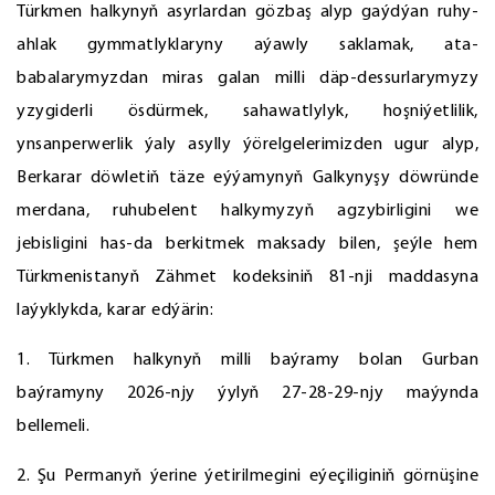
Türkmen halkynyň asyrlardan gözbaş alyp gaýdýan ruhy-
ahlak gymmatlyklaryny aýawly saklamak, ata-
babalarymyzdan miras galan milli däp-dessurlarymyzy
yzygiderli ösdürmek, sahawatlylyk, hoşniýetlilik,
ynsanperwerlik ýaly asylly ýörelgelerimizden ugur alyp,
Berkarar döwletiň täze eýýamynyň Galkynyşy döwründe
merdana, ruhubelent halkymyzyň agzybirligini we
jebisligini has-da berkitmek maksady bilen, şeýle hem
Türkmenistanyň Zähmet kodeksiniň 81-nji maddasyna
laýyklykda, karar edýärin:
1. Türkmen halkynyň milli baýramy bolan Gurban
baýramyny 2026-njy ýylyň 27-28-29-njy maýynda
bellemeli.
2. Şu Permanyň ýerine ýetirilmegini eýeçiliginiň görnüşine