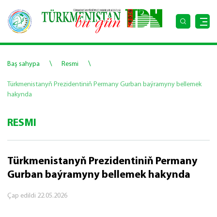
\
\
Baş sahypa
Resmi
Türkmenistanyň Prezidentiniň Permany Gurban baýramyny bellemek
hakynda
RESMI
Türkmenistanyň Prezidentiniň Permany
Gurban baýramyny bellemek hakynda
Çap edildi
22.05.2026