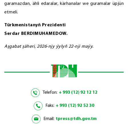
garamazdan, ähli edaralar, kärhanalar we guramalar üpjün
etmeli.
Türkmenistanyň Prezidenti
Serdar BERDIMUHAMEDOW.
Aşgabat şäheri, 2026-njy ýylyň 22-nji maýy.
Telefon:
+ 993 (12) 92 12 12
Faks:
+ 993 (12) 92 52 30
Email:
tpress@tdh.gov.tm