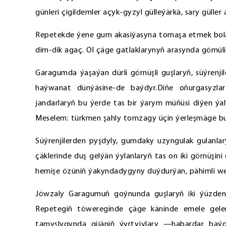
günleri çigildemler açyk-gyzyl gülleýärkä, sary güller 
Repetekde ýene gum akasiýasyna tomaşa etmek bolar.
dim-dik agaç. Ol çäge gatlaklarynyň arasynda gömül
Garagumda ýaşaýan dürli görnüşli guşlaryň, süýrenji
haýwanat dünýäsine-de baýdyr.Diňe oňurgasyzla
jandarlaryň bu ýerde tas bir ýarym müňüsi diýen ýa
Meselem: türkmen şahly tomzagy üçin ýerleşmäge bu ý
Süýrenjilerden pyşdyly, gumdaky uzyngulak gulanla
çäklerinde duş gelýän ýylanlaryň tas on iki görnüşin
hemişe özüniň ýakyndadygyny duýdurýan, pähimli we
Jöwzaly Garagumuň goýnunda guşlaryň iki ýüzden
Repetegiň töwereginde çäge käninde emele gele
tamyşlygynda gijäniň ýyrtyjylary —habardar baý