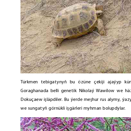
Türkmen tebigatynyň bu özüne çekiji ajaýyp kü
Goraghanada belli genetik Nikolaý Wawilow we häz
Dokuçaew işläpdiler. Bu ýerde meşhur rus alymy, ýa
we sungatyň görnükli işgärleri myhman bolupdylar.