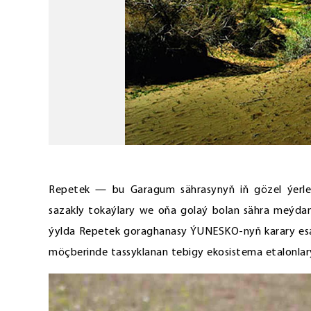
Repetek — bu Garagum sährasynyň iň gözel ýerleri
sazakly tokaýlary we oňa golaý bolan sähra meýdan
ýylda Repetek goraghanasy ÝUNESKO-nyň karary esasy
möçberinde tassyklanan tebigy ekosistema etalonla