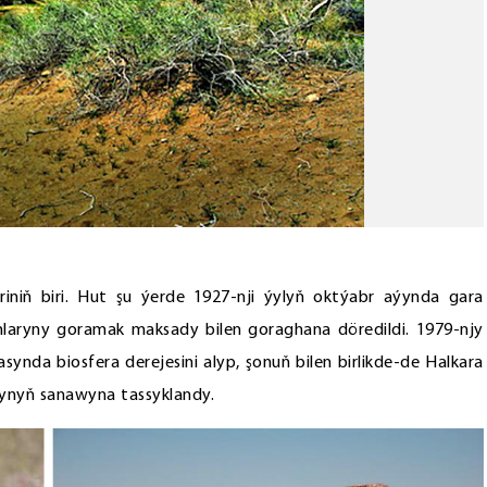
niň biri. Hut şu ýerde 1927-nji ýylyň oktýabr aýynda gara
laryny goramak maksady bilen goraghana döredildi. 1979-njy
nda biosfera derejesini alyp, şonuň bilen birlikde-de Halkara
rynyň sanawyna tassyklandy.