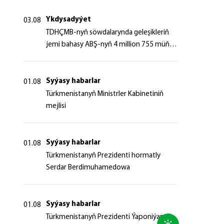
Ykdysadyýet
03.08
TDHÇMB-nyň söwdalarynda geleşikleriň
jemi bahasy ABŞ-nyň 4 million 755 müň
dollaryndan gowrak boldy
Syýasy habarlar
01.08
Türkmenistanyň Ministrler Kabinetiniň
mejlisi
Syýasy habarlar
01.08
Türkmenistanyň Prezidenti hormatly
Serdar Berdimuhamedowa
Syýasy habarlar
01.08
Türkmenistanyň Prezidenti Ýaponiýanyň