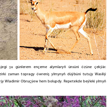
njegi şu günlerem ençeme alymlaryň ünsüni özüne çekýär.
irki zaman topragy öwreniş ylmynyň düýbüni tutujy Wasiliý
zyjy Wladimir Obruçýew hem bolupdy. Repetekde beýleki ylmyň