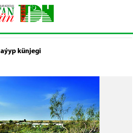
tek — türkmen tebigatynyň ajaýyp künjegi
aýyp künjegi