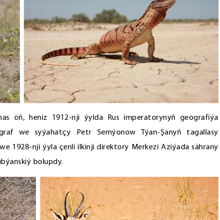
as öň, heniz 1912-nji ýylda Rus imperatorynyň geografiýa
graf we syýahatçy Petr Semýonow Týan-Şanyň tagallasy
 1928-nji ýyla çenli ilkinji direktory Merkezi Aziýada sährany
ubýanskiý bolupdy.