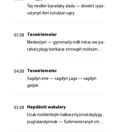
Ýaş ne­sil­ler ba­ra­da­ky ala­da — döw­let sy­ýa­
sa­ty­nyň ile­ri tu­tul­ýan ug­ry
Teswirlemeler
05.08
Me­de­ni­ýet — gym­mat­ly milli mi­ras we pa­
ra­hat­çy­ly­gy ber­ka­rar et­me­giň mö­hüm
şer­ti
Teswirlemeler
04.08
Sagdyn ene — sagdyn çaga — sagdyn
geljek
Hepdäniň wakalary
03.08
Uzak möhletleýin halkara hyzmatdaşlygy
pugtalandyrmak — Türkmenistanyň oňyn
başlangyçlarynyň maksady