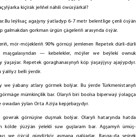
açylýarka kiçiräk jeňňel nähili öwüsýärkä!?
Bu leýlisaç agajyny ýatladyp 6-7 metr belentlige çenli ösýän
ip galmakdan gorkman ürgün çägeleriň arasynda ösýär.
leriň, mör-möjekleriň 90% görnüşi jemlenen Repetek dürli-dürli
r maşgalasyndan — kebelekler, möýler we beýleki ownuk
ly ýaşaýar. Repetek goraghanasynyň köp ýaşaýjysy ajaýypdyr.
alňyz belli ýerdir.
ry we ýabany atlary görmek bolýar. Bu ýerde Türkmenistanyň
i görmäge mümkinçilik bar. Olaryň biri boolsa biperwaý ýolagça
 owadan ýylan Orta Aziýa kepjebaşydyr.
 gowrak görnüşine duşmak bolýar. Olaryň hatarynda hatda
n kölde ýüzýän ýelekli suw guşlaram bar. Agşamyň ümüş-
guş we öýçül gündizkör asmana galýarlar. Başga-da seýrek