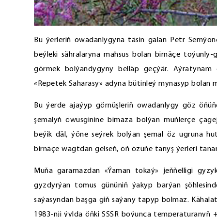
Bu ýerleriň owadanlygyna täsin galan Petr Semý
beýleki sähralaryna mahsus bolan birnäçe toýunly-
görmek bolýandygyny belläp geçýär. Aýratynam o
«Repetek Saharasy» adyna bütinleý mynasyp bolan m
Bu ýerde ajaýyp görnüşleriň owadanlygy göz öňüňde
şemalyň öwüsginine bimaza bolýan müňlerçe çägejik
beýik däl, ýöne seýrek bolýan şemal öz ugruna hut
birnäçe wagtdan gelseň, öň özüňe tanyş ýerleri ta
Muňa garamazdan «Ýaman tokaý» jeňňelligi gyzyk
gyzdyrýan tomus gününiň ýakyp barýan şöhlesinde
saýasyndan başga giň saýany tapyp bolmaz. Kähalat
1983-nji ýylda öňki SSSR boýunça temperaturanyň +