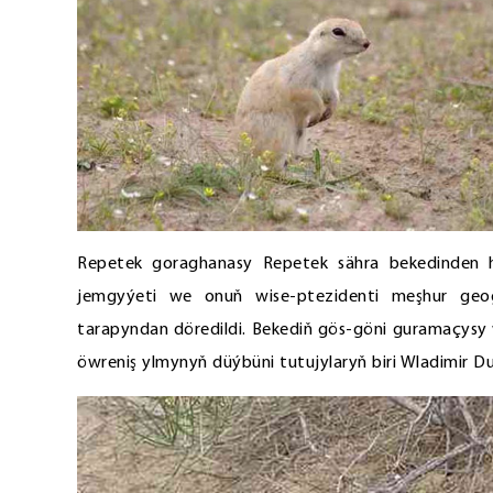
Repetek goraghanasy Repetek sähra bekedinden h
jemgyýeti we onuň wise-ptezidenti meşhur geo
tarapyndan döredildi. Bekediň gös-göni guramaçysy we
öwreniş ylmynyň düýbüni tutujylaryň biri Wladimir D