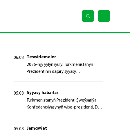
SOŇKY HABARLAR
Teswirlemeler
06.08
2026-njy ýylyň iýuly: Türkmenistanyň
Prezidentiniň daşary syýasy
başlangyçlaryndan ugur alyp
Syýasy habarlar
05.08
Türk­me­nis­ta­nyň Prezidenti Şweý­sa­ri­ýa
Kon­fe­de­ra­si­ýa­sy­nyň wi­se-prezidenti, Da­
şa­ry iş­ler fe­de­ral de­par­ta­men­ti­niň baş­ly­
gy­ny ka­bul et­di
Jemgyýet
05.08