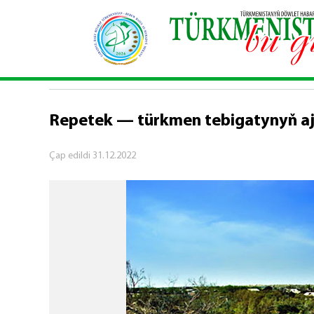
Baş sahypa
\
Türkmen tebigatyň gözelligi
\
Repe
TÜRKMEN TEBIGATYŇ GÖZELLIGI
Repetek — türkmen tebigatynyň aj
Çap edildi
31.12.2022