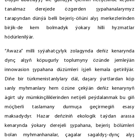
Düýpli abatlaýyş we gurluşyk işleriniň netijesinde keşbini
tanalmaz derejede özgerden şypahanalarymyz
tarapyndan dünýä belli bejeriş-öňüni alyş merkezlerinden
birjik-de kem bolmadyk ýokary hilli hyzmatlar
hödürlenilýär.
“Awaza” milli syýahatçylyk zolagynda deňiz kenarynda
dynç alşyň köpugurly toplumyny özünde jemleýän
innowasion şypahana düzümleri işjeň kemala getirilýär.
Diňe bir türkmenistanlylary däl, daşary ýurtlardan köp
sanly myhmanlary hem özüne çekýän deňiz kenarynyň
ägirt uly mümkinçiliklerinden netijeli peýdalanmak bu giň
möçberli taslamany durmuşa geçirmegiň esasy
maksadydyr. Hazar deňziniň ekologik taýdan arassa
kenarynda ýokary derejeli şypahana, bejeriş bölümleri
bolan myhmanhanalar, çagalar sagaldyş-dynç alyş