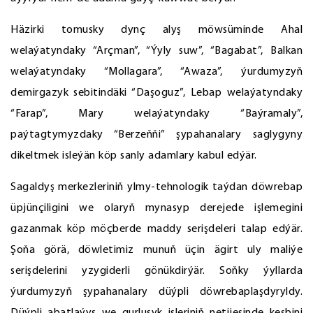
Häzirki tomusky dynç alyş möwsüminde Ahal
welaýatyndaky “Arçman”, “Ýyly suw”, “Bagabat”, Balkan
welaýatyndaky “Mollagara”, “Awaza”, ýurdumyzyň
demirgazyk sebitindäki “Daşoguz”, Lebap welaýatyndaky
“Farap”, Mary welaýatyndaky “Baýramaly”,
paýtagtymyzdaky “Berzeňňi” şypahanalary saglygyny
dikeltmek isleýän köp sanly adamlary kabul edýär.
Sagaldyş merkezleriniň ylmy-tehnologik taýdan döwrebap
üpjünçiligini we olaryň mynasyp derejede işlemegini
gazanmak köp möçberde maddy serişdeleri talap edýär.
Şoňa görä, döwletimiz munuň üçin ägirt uly maliýe
serişdelerini yzygiderli gönükdirýär. Soňky ýyllarda
ýurdumyzyň şypahanalary düýpli döwrebaplaşdyryldy.