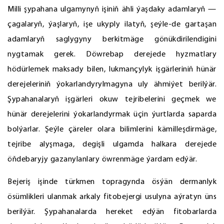
Milli şypahana ulgamynyň işiniň ähli ýaşdaky adamlaryň —
çagalaryň, ýaşlaryň, işe ukyply ilatyň, şeýle-de gartaşan
adamlaryň saglygyny berkitmäge gönükdirilendigini
nygtamak gerek. Döwrebap derejede hyzmatlary
hödürlemek maksady bilen, lukmançylyk işgärleriniň hünär
derejeleriniň ýokarlandyrylmagyna uly ähmiýet berilýär.
Şypahanalaryň işgärleri okuw tejribelerini geçmek we
hünär derejelerini ýokarlandyrmak üçin ýurtlarda saparda
bolýarlar. Şeýle çäreler olara bilimlerini kämilleşdirmäge,
tejribe alyşmaga, degişli ulgamda halkara derejede
öňdebaryjy gazanylanlary öwrenmäge ýardam edýär.
Bejeriş işinde türkmen topragynda ösýän dermanlyk
ösümlikleri ulanmak arkaly fitobejergi usulyna aýratyn üns
berilýär. Şypahanalarda hereket edýän fitobarlarda