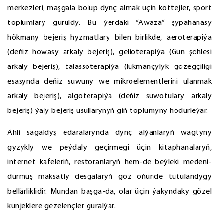
merkezleri, maşgala bolup dynç almak üçin kottejler, sport
toplumlary guruldy. Bu ýerdäki “Awaza” şypahanasy
hökmany bejeriş hyzmatlary bilen birlikde, aeroterapiýa
(deňiz howasy arkaly bejeriş), gelioterapiýa (Gün şöhlesi
arkaly bejeriş), talassoterapiýa (lukmançylyk gözegçiligi
esasynda deňiz suwuny we mikroelementlerini ulanmak
arkaly bejeriş), algoterapiýa (deňiz suwotulary arkaly
bejeriş) ýaly bejeriş usullarynyň giň toplumyny hödürleýär.
Ähli sagaldyş edaralarynda dynç alýanlaryň wagtyny
gyzykly we peýdaly geçirmegi üçin kitaphanalaryň,
internet kafeleriň, restoranlaryň hem-de beýleki medeni-
durmuş maksatly desgalaryň göz öňünde tutulandygy
bellärliklidir. Mundan başga-da, olar üçin ýakyndaky gözel
künjeklere gezelençler guralýar.