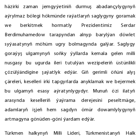
häzirki zaman jemgyýetiniň durmuş abadançylygynyň
aýrylmaz bölegi hökmünde raýatlaryň saglygyny goramak
we berkitmek hormatly Prezidentimiz Serdar
Berdimuhamedow tarapyndan alnyp barylýan döwlet
syýasatynyň möhüm ugry bolmagynda galýar. Saglygy
goraýyş ulgamynyň soňky ýyllarda kemala gelen milli
nusgasy bu ugurda ileri tutulýan wezipeleriň üstünlikli
çözülýändigine şaýatlyk edýär. Giň gerimli öňüni alyş
çäreleri, keselleri irki tapgyrlarda anyklamak we bejermek
bu ulgamyň esasy aýratynlygydyr. Munuň özi ilatyň
arasynda keselleriň ýaýrama derejesini peseltmäge,
adamlaryň işjeň hem sagdyn ömür dowamlylygynyň
artmagyna gönüden-göni ýardam edýär.
Türkmen halkynyň Milli Lideri, Türkmenistanyň Halk