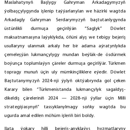
Maslahatynyň Başlygy Gahryman Arkadagymyzyň
ýolbaşçylygynda işlenip taýýarlanylan we häzirki wagtda
Arkadagly Gahryman Serdarymyzyň baştutanlygynda
üstünlikli durmuşa geçirilýän “Saglyk” Döwlet
maksatnamasyna laýyklykda, öňüni alyş we tebigy bejeriş
usullaryny ulanmak arkaly her bir adama aýratynlykda
çemeleşýän lukmançylygy mundan beýläk-de ösdürmek
boýunça toplumlaýyn çäreler durmuşa geçirilýär. Türkmen
topragy munuň üçin uly mümkinçiliklere eýedir. Döwlet
Baştutanymyzyň 2024-nji ýylyň oktýabrynda gol çeken
Karary bilen “Türkmenistanda lukmançylyk sagaldyş-
dikeldiş çäreleriniň 2024 — 2028-nji ýyllar üçin Milli
strategiýasynyň” tassyklanylmagy soňky wagtda bu
ugurda amal edilen möhüm işleriň biri boldy.
Ilata ýokary hilli bejeriş-anyklaýyş hyzmatlaryny