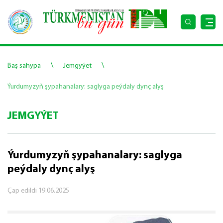
\
\
Baş sahypa
Jemgyýet
Ýurdumyzyň şypahanalary: saglyga peýdaly dynç alyş
JEMGYÝET
Ýurdumyzyň şypahanalary: saglyga
peýdaly dynç alyş
Çap edildi
19.06.2025