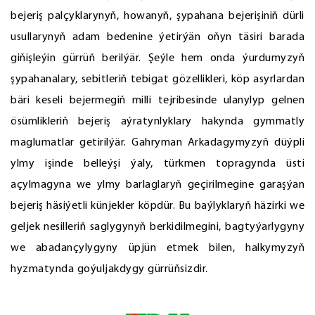
bejeriş palçyklarynyň, howanyň, şypahana bejerişiniň dürli
usullarynyň adam bedenine ýetirýän oňyn täsiri barada
giňişleýin gürrüň berilýär. Şeýle hem onda ýurdumyzyň
şypahanalary, sebitleriň tebigat gözellikleri, köp asyrlardan
bäri keseli bejermegiň milli tejribesinde ulanylyp gelnen
ösümlikleriň bejeriş aýratynlyklary hakynda gymmatly
maglumatlar getirilýär. Gahryman Arkadagymyzyň düýpli
ylmy işinde belleýşi ýaly, türkmen topragynda üsti
açylmagyna we ylmy barlaglaryň geçirilmegine garaşýan
bejeriş häsiýetli künjekler köpdür. Bu baýlyklaryň häzirki we
geljek nesilleriň saglygynyň berkidilmegini, bagtyýarlygyny
we abadançylygyny üpjün etmek bilen, halkymyzyň
hyzmatynda goýuljakdygy gürrüňsizdir.