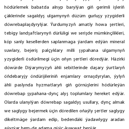
hödürlemek babatda alnyp barylýan giň gerimli işleriň
çäklerinde sagaldyş ulgamynyň düzüm gurluşy yzygiderli
döwrebaplaşdyrylýar. Ýurdumyzyň amatly howa şertleri,
tebigy landşaftlarynyň dürlüligi we serişde mümkinçilikleri,
köp sanly kesellerden saplanmaga ýardam edýän mineral
suwlary, bejeriş palçyklary milli şypahana ulgamynyň
yzygiderli ösdürilmegi üçin oňyn şertleri döredýär. Häzirki
döwürde Diýarymyzyň ähli sebitlerinde daşary ýurtlaryň
öňdebaryjy öndürijileriniň enjamlary ornaşdyrylan, ýylyň
ähli paslynda hyzmatlaryň giň görnüşlerini hödürleýän
döwrebap şypahana-dynç alyş toplumlary hereket edýär.
Olarda ulanylýan döwrebap sagaldyş usullary, dynç almak
we saglygy bejermek üçin döredilen oňaýly şertler saglygy
dikeltmäge ýardam edip, bedendäki ýadawlygy aradan
aýyrýar hem-de adama güýç-kuwwat berýär.