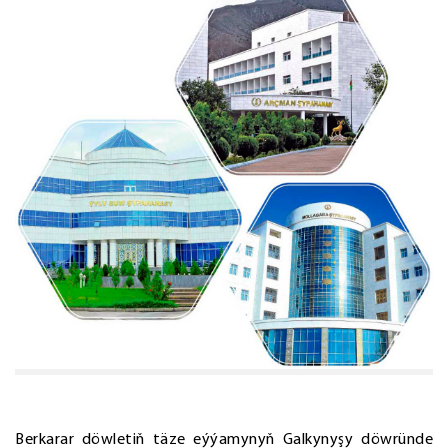
Berkarar döwletiň täze eýýamynyň Galkynyşy döwründe