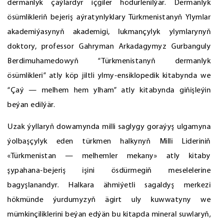
dermanlyk çaýlardyr içgiler hödürlenilýär. Dermanlyk
ösümlikleriň bejeriş aýratynlyklary Türkmenistanyň Ylymlar
akademiýasynyň akademigi, lukmançylyk ylymlarynyň
doktory, professor Gahryman Arkadagymyz Gurbanguly
Berdimuhamedowyň “Türkmenistanyň dermanlyk
ösümlikleri” atly köp jiltli ylmy-ensiklopedik kitabynda we
“Çaý — melhem hem ylham” atly kitabynda giňişleýin
beýan edilýär.
Uzak ýyllaryň dowamynda milli saglygy goraýyş ulgamyna
ýolbaşçylyk eden türkmen halkynyň Milli Lideriniň
«Türkmenistan — melhemler mekany» atly kitaby
şypahana-bejeriş işini ösdürmegiň meselelerine
bagyşlanandyr. Halkara ähmiýetli sagaldyş merkezi
hökmünde ýurdumyzyň ägirt uly kuwwatyny we
mümkinçiliklerini beýan edýän bu kitapda mineral suwlaryň,