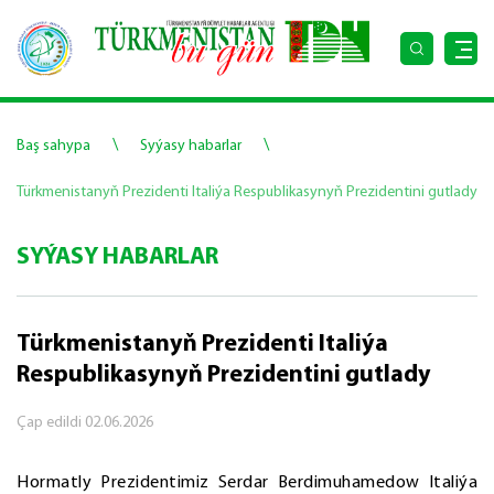
\
\
Baş sahypa
Syýasy habarlar
Türkmenistanyň Prezidenti Italiýa Respublikasynyň Prezidentini gutlady
SYÝASY HABARLAR
Türkmenistanyň Prezidenti Italiýa
Respublikasynyň Prezidentini gutlady
Çap edildi
02.06.2026
Hormatly Prezidentimiz Serdar Berdimuhamedow Italiýa