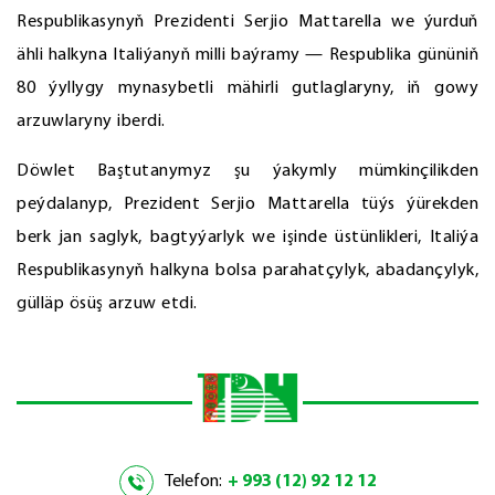
Respublikasynyň Prezidenti Serjio Mattarella we ýurduň
ähli halkyna Italiýanyň milli baýramy — Respublika gününiň
80 ýyllygy mynasybetli mähirli gutlaglaryny, iň gowy
arzuwlaryny iberdi.
Döwlet Baştutanymyz şu ýakymly mümkinçilikden
peýdalanyp, Prezident Serjio Mattarella tüýs ýürekden
berk jan saglyk, bagtyýarlyk we işinde üstünlikleri, Italiýa
Respublikasynyň halkyna bolsa parahatçylyk, abadançylyk,
gülläp ösüş arzuw etdi.
Telefon:
+ 993 (12) 92 12 12