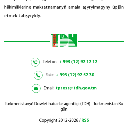
häkimliklerine maksatnamanyň amala aşyrylmagyny üpjün
etmek tabşyryldy.
Telefon:
+ 993 (12) 92 12 12
Faks:
+ 993 (12) 92 52 30
Email:
tpress@tdh.gov.tm
Türkmenistanyň Döwlet habarlar agentligi (TDH) - Türkmenistan Bu
gün
Copyright 2012-2026 /
RSS