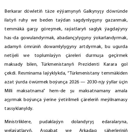
Berkarar döwletiň täze eýýamynyň Galkynyşy döwründe
ilatyň ruhy we beden taýdan sagdynlygyny gazanmak,
temmäkä garşy göreşmek, raýatlaryň saglyk ýagdaýyny
has-da gowulandyrmak, abadançylygyny ýokarlandyrmak,
adamyň ömrüniň dowamlylygyny artdyrmak, bu ugurda
netijeli we toplumlaýyn çäreleri durmuşa geçirmek
maksady bilen, Türkmenistanyň Prezidenti Karara gol
çekdi. Resminama laýyklykda, “Türkmenistany temmäkiden
azat ýurda öwürmek boýunça 2026 — 2030-njy ýyllar üçin
Milli maksatnama” hem-de şu maksatnamany amala
aşyrmak boýunça ýerine ýetirilmeli çäreleriň meýilnamasy
tassyklanyldy.
Ministrliklere, pudaklaýyn dolandyryş edaralaryna,
welaýatlaryň, Aşgabat we Arkadag şäherleriniň