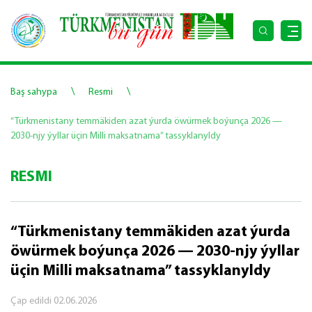
\
\
Baş sahypa
Resmi
“Türkmenistany temmäkiden azat ýurda öwürmek boýunça 2026 —
2030-njy ýyllar üçin Milli maksatnama” tassyklanyldy
RESMI
“Türkmenistany temmäkiden azat ýurda
öwürmek boýunça 2026 — 2030-njy ýyllar
üçin Milli maksatnama” tassyklanyldy
Çap edildi
02.06.2026