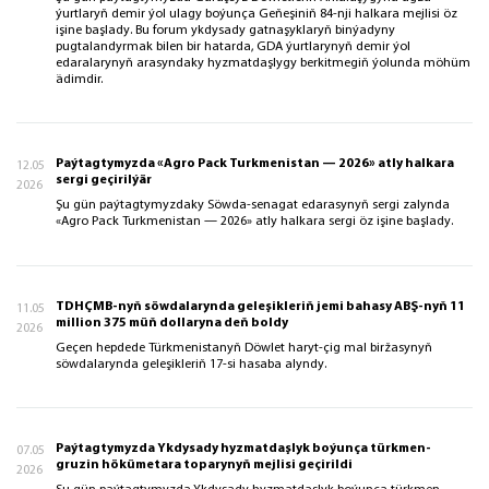
ýurtlaryň demir ýol ulagy boýunça Geňeşiniň 84-nji halkara mejlisi öz
işine başlady. Bu forum ykdysady gatnaşyklaryň binýadyny
pugtalandyrmak bilen bir hatarda, GDA ýurtlarynyň demir ýol
edaralarynyň arasyndaky hyzmatdaşlygy berkitmegiň ýolunda möhüm
ädimdir.
Paýtagtymyzda «Agro Pack Turkmenistan — 2026» atly halkara
12.05
sergi geçirilýär
2026
Şu gün paýtagtymyzdaky Söwda-senagat edarasynyň sergi zalynda
«Agro Pack Turkmenistan — 2026» atly halkara sergi öz işine başlady.
TDHÇMB-nyň söwdalarynda geleşikleriň jemi bahasy ABŞ-nyň 11
11.05
million 375 müň dollaryna deň boldy
2026
Geçen hepdede Türkmenistanyň Döwlet haryt-çig mal biržasynyň
söwdalarynda geleşikleriň 17-si hasaba alyndy.
Paýtagtymyzda Ykdysady hyzmatdaşlyk boýunça türkmen-
07.05
gruzin hökümetara toparynyň mejlisi geçirildi
2026