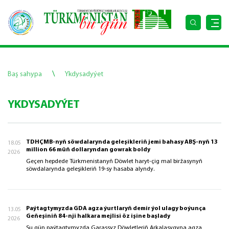
\
Baş sahypa
Ykdysadyýet
YKDYSADYÝET
TDHÇMB-nyň söwdalarynda geleşikleriň jemi bahasy ABŞ-nyň 13
18.05
million 66 müň dollaryndan gowrak boldy
2026
Geçen hepdede Türkmenistanyň Döwlet haryt-çig mal biržasynyň
söwdalarynda geleşikleriň 19-sy hasaba alyndy.
Paýtagtymyzda GDA agza ýurtlaryň demir ýol ulagy boýunça
13.05
Geňeşiniň 84-nji halkara mejlisi öz işine başlady
2026
Şu gün paýtagtymyzda Garaşsyz Döwletleriň Arkalaşygyna agza