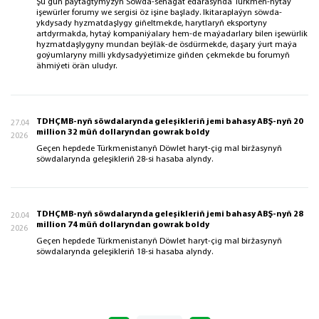
Şu gün paýtagtymyzyň Söwda-senagat edarasynda Türkmen-hytaý
işewürler forumy we sergisi öz işine başlady. Ikitaraplaýyn söwda-
ykdysady hyzmatdaşlygy giňeltmekde, harytlaryň eksportyny
artdyrmakda, hytaý kompaniýalary hem-de maýadarlary bilen işewürlik
hyzmatdaşlygyny mundan beýläk-de ösdürmekde, daşary ýurt maýa
goýumlaryny milli ykdysadyýetimize giňden çekmekde bu forumyň
ähmiýeti örän uludyr.
TDHÇMB-nyň söwdalarynda geleşikleriň jemi bahasy ABŞ-nyň 20
27.04
million 32 müň dollaryndan gowrak boldy
2026
Geçen hepdede Türkmenistanyň Döwlet haryt-çig mal biržasynyň
söwdalarynda geleşikleriň 28-si hasaba alyndy.
TDHÇMB-nyň söwdalarynda geleşikleriň jemi bahasy ABŞ-nyň 28
20.04
million 74 müň dollaryndan gowrak boldy
2026
Geçen hepdede Türkmenistanyň Döwlet haryt-çig mal biržasynyň
söwdalarynda geleşikleriň 18-si hasaba alyndy.