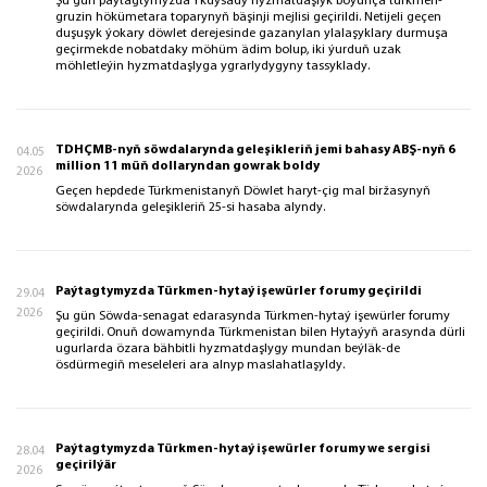
Şu gün paýtagtymyzda Ykdysady hyzmatdaşlyk boýunça türkmen-
gruzin hökümetara toparynyň bäşinji mejlisi geçirildi. Netijeli geçen
duşuşyk ýokary döwlet derejesinde gazanylan ylalaşyklary durmuşa
geçirmekde nobatdaky möhüm ädim bolup, iki ýurduň uzak
möhletleýin hyzmatdaşlyga ygrarlydygyny tassyklady.
TDHÇMB-nyň söwdalarynda geleşikleriň jemi bahasy ABŞ-nyň 6
04.05
million 11 müň dollaryndan gowrak boldy
2026
Geçen hepdede Türkmenistanyň Döwlet haryt-çig mal biržasynyň
söwdalarynda geleşikleriň 25-si hasaba alyndy.
Paýtagtymyzda Türkmen-hytaý işewürler forumy geçirildi
29.04
2026
Şu gün Söwda-senagat edarasynda Türkmen-hytaý işewürler forumy
geçirildi. Onuň dowamynda Türkmenistan bilen Hytaýyň arasynda dürli
ugurlarda özara bähbitli hyzmatdaşlygy mundan beýläk-de
ösdürmegiň meseleleri ara alnyp maslahatlaşyldy.
Paýtagtymyzda Türkmen-hytaý işewürler forumy we sergisi
28.04
geçirilýär
2026