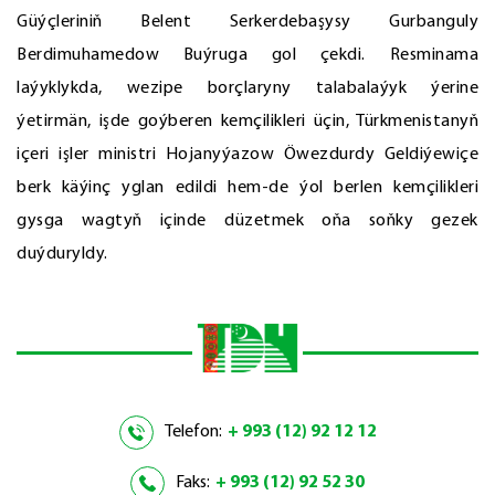
Güýçleriniň Belent Serkerdebaşysy Gurbanguly
Berdimuhamedow Buýruga gol çekdi. Resminama
laýyklykda, wezipe borçlaryny talabalaýyk ýerine
ýetirmän, işde goýberen kemçilikleri üçin, Türkmenistanyň
içeri işler ministri Hojanyýazow Öwezdurdy Geldiýewiçe
berk käýinç yglan edildi hem-de ýol berlen kemçilikleri
gysga wagtyň içinde düzetmek oňa soňky gezek
duýduryldy.
Telefon:
+ 993 (12) 92 12 12
Faks:
+ 993 (12) 92 52 30