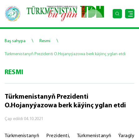
\
\
Baş sahypa
Resmi
Türkmenistanyň Prezidenti O.Hojanyýazowa berk käýinç yglan etdi
RESMI
Türkmenistanyň Prezidenti
O.Hojanyýazowa berk käýinç yglan etdi
Çap edildi
04.10.2021
Türkmenistanyň Prezidenti, Türkmenistanyň Ýaragly