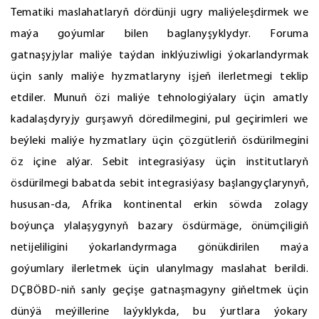
Tematiki maslahatlaryň dördünji ugry maliýeleşdirmek we
maýa goýumlar bilen baglanyşyklydyr. Foruma
gatnaşyjylar maliýe taýdan inklýuziwligi ýokarlandyrmak
üçin sanly maliýe hyzmatlaryny işjeň ilerletmegi teklip
etdiler. Munuň özi maliýe tehnologiýalary üçin amatly
kadalaşdyryjy gurşawyň döredilmegini, pul geçirimleri we
beýleki maliýe hyzmatlary üçin çözgütleriň ösdürilmegini
öz içine alýar. Sebit integrasiýasy üçin institutlaryň
ösdürilmegi babatda sebit integrasiýasy başlangyçlarynyň,
hususan-da, Afrika kontinental erkin söwda zolagy
boýunça ylalaşygynyň bazary ösdürmäge, önümçiligiň
netijeliligini ýokarlandyrmaga gönükdirilen maýa
goýumlary ilerletmek üçin ulanylmagy maslahat berildi.
DÇBÖBD-niň sanly geçişe gatnaşmagyny giňeltmek üçin
dünýä meýillerine laýyklykda, bu ýurtlara ýokary