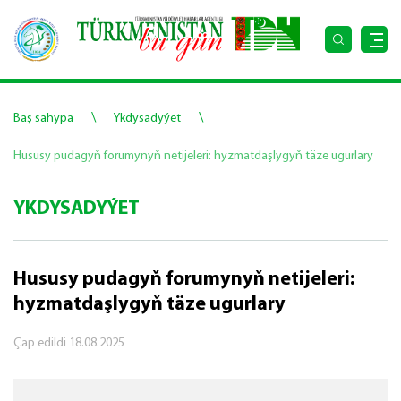
\
\
Baş sahypa
Ykdysadyýet
Hususy pudagyň forumynyň netijeleri: hyzmatdaşlygyň täze ugurlary
YKDYSADYÝET
Hususy pudagyň forumynyň netijeleri:
hyzmatdaşlygyň täze ugurlary
Çap edildi
18.08.2025