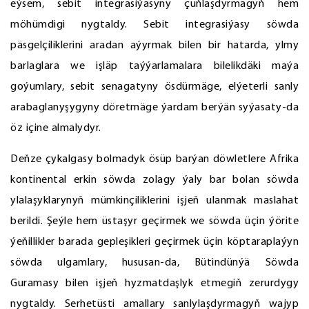
eýsem, sebit integrasiýasyny çuňlaşdyrmagyň hem
möhümdigi nygtaldy. Sebit integrasiýasy söwda
päsgelçiliklerini aradan aýyrmak bilen bir hatarda, ylmy
barlaglara we işläp taýýarlamalara bilelikdäki maýa
goýumlary, sebit senagatyny ösdürmäge, elýeterli sanly
arabaglanyşygyny döretmäge ýardam berýän syýasaty-da
öz içine almalydyr.
Deňze çykalgasy bolmadyk ösüp barýan döwletlere Afrika
kontinental erkin söwda zolagy ýaly bar bolan söwda
ylalaşyklarynyň mümkinçiliklerini işjeň ulanmak maslahat
berildi. Şeýle hem üstaşyr geçirmek we söwda üçin ýörite
ýeňillikler barada gepleşikleri geçirmek üçin köptaraplaýyn
söwda ulgamlary, hususan-da, Bütindünýä Söwda
Guramasy bilen işjeň hyzmatdaşlyk etmegiň zerurdygy
nygtaldy. Serhetüsti amallary sanlylaşdyrmagyň wajyp