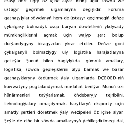
esasy dört ugry öz içine alýar. Birinji ugur söwda we
üstaşyr geçirmek ulgamlaryna degişlidir. Foruma
gatnaşyjylar söwdanyň hem-de üstaşyr geçirmegiň deňze
çykalgasy bolmadyk ösüp barýan döwletleriň ykdysady
mümkinçiliklerini açmak üçin wajyp şert bolup
durýandygyny biragyzdan ykrar etdiler. Deňze göni
çykalganyň bolmazlygy uly logistika harajatlaryna
getirýär. Şunuň bilen baglylykda, gümrük amallary,
logistika, söwda gepleşiklerini alyp barmak we bazar
gatnaşyklaryny ösdürmek ýaly ulgamlarda DÇBÖBD-niň
kuwwatyny pugtalandyrmak maslahat berilýär. Munuň özi
hünärmenleri taýýarlamak, öňdebaryjy tejribäni,
tehnologiýalary ornaşdyrmak, harytlaryň eksporty üçin
amatly şertleri döretmek ýaly wezipeleri öz içine alýar.
Şeýle-de diňe bir söwda amallarynyň ýeňilleşdirilmegi däl,