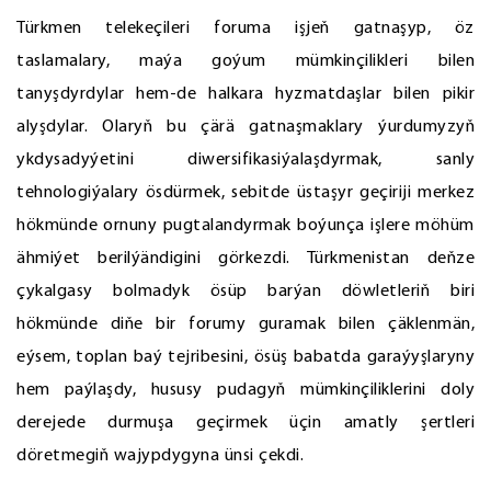
Türkmen telekeçileri foruma işjeň gatnaşyp, öz
taslamalary, maýa goýum mümkinçilikleri bilen
tanyşdyrdylar hem-de halkara hyzmatdaşlar bilen pikir
alyşdylar. Olaryň bu çärä gatnaşmaklary ýurdumyzyň
ykdysadyýetini diwersifikasiýalaşdyrmak, sanly
tehnologiýalary ösdürmek, sebitde üstaşyr geçiriji merkez
hökmünde ornuny pugtalandyrmak boýunça işlere möhüm
ähmiýet berilýändigini görkezdi. Türkmenistan deňze
çykalgasy bolmadyk ösüp barýan döwletleriň biri
hökmünde diňe bir forumy guramak bilen çäklenmän,
eýsem, toplan baý tejribesini, ösüş babatda garaýyşlaryny
hem paýlaşdy, hususy pudagyň mümkinçiliklerini doly
derejede durmuşa geçirmek üçin amatly şertleri
döretmegiň wajypdygyna ünsi çekdi.