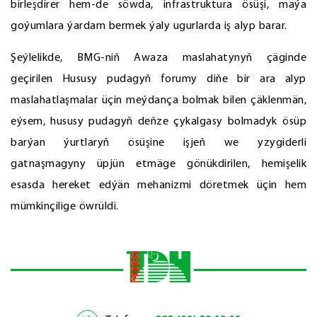
birleşdirer hem-de söwda, infrastruktura ösüşi, maýa
goýumlara ýardam bermek ýaly ugurlarda iş alyp barar.
Şeýlelikde, BMG-niň Awaza maslahatynyň çäginde
geçirilen Hususy pudagyň forumy diňe bir ara alyp
maslahatlaşmalar üçin meýdança bolmak bilen çäklenmän,
eýsem, hususy pudagyň deňze çykalgasy bolmadyk ösüp
barýan ýurtlaryň ösüşine işjeň we yzygiderli
gatnaşmagyny üpjün etmäge gönükdirilen, hemişelik
esasda hereket edýän mehanizmi döretmek üçin hem
mümkinçilige öwrüldi.