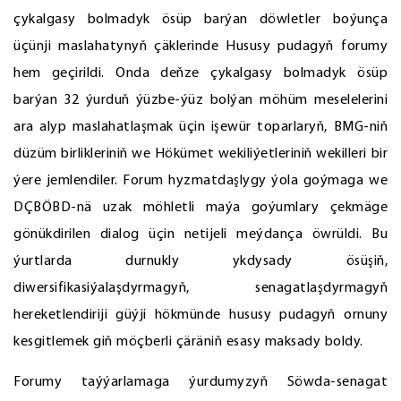
çykalgasy bolmadyk ösüp barýan döwletler boýunça
üçünji maslahatynyň çäklerinde Hususy pudagyň forumy
hem geçirildi. Onda deňze çykalgasy bolmadyk ösüp
barýan 32 ýurduň ýüzbe-ýüz bolýan möhüm meselelerini
ara alyp maslahatlaşmak üçin işewür toparlaryň, BMG-niň
düzüm birlikleriniň we Hökümet wekiliýetleriniň wekilleri bir
ýere jemlendiler. Forum hyzmatdaşlygy ýola goýmaga we
DÇBÖBD-nä uzak möhletli maýa goýumlary çekmäge
gönükdirilen dialog üçin netijeli meýdança öwrüldi. Bu
ýurtlarda durnukly ykdysady ösüşiň,
diwersifikasiýalaşdyrmagyň, senagatlaşdyrmagyň
hereketlendiriji güýji hökmünde hususy pudagyň ornuny
kesgitlemek giň möçberli çäräniň esasy maksady boldy.
Forumy taýýarlamaga ýurdumyzyň Söwda-senagat