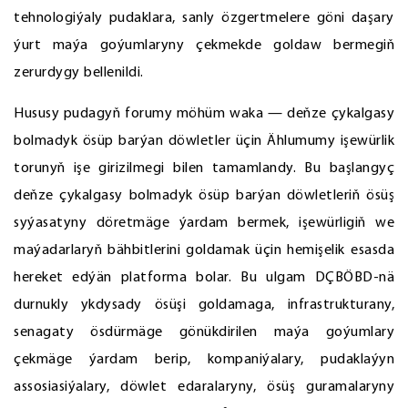
tehnologiýaly pudaklara, sanly özgertmelere göni daşary
ýurt maýa goýumlaryny çekmekde goldaw bermegiň
zerurdygy bellenildi.
Hususy pudagyň forumy möhüm waka — deňze çykalgasy
bolmadyk ösüp barýan döwletler üçin Ählumumy işewürlik
torunyň işe girizilmegi bilen tamamlandy. Bu başlangyç
deňze çykalgasy bolmadyk ösüp barýan döwletleriň ösüş
syýasatyny döretmäge ýardam bermek, işewürligiň we
maýadarlaryň bähbitlerini goldamak üçin hemişelik esasda
hereket edýän platforma bolar. Bu ulgam DÇBÖBD-nä
durnukly ykdysady ösüşi goldamaga, infrastrukturany,
senagaty ösdürmäge gönükdirilen maýa goýumlary
çekmäge ýardam berip, kompaniýalary, pudaklaýyn
assosiasiýalary, döwlet edaralaryny, ösüş guramalaryny