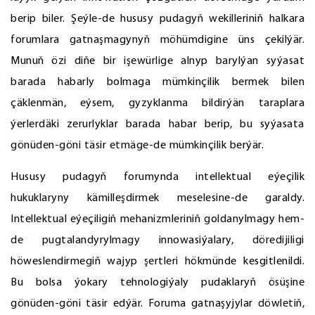
berip biler. Şeýle-de hususy pudagyň wekilleriniň halkara
forumlara gatnaşmagynyň möhümdigine üns çekilýär.
Munuň özi diňe bir işewürlige alnyp barylýan syýasat
barada habarly bolmaga mümkinçilik bermek bilen
çäklenmän, eýsem, gyzyklanma bildirýän taraplara
ýerlerdäki zerurlyklar barada habar berip, bu syýasata
gönüden-göni täsir etmäge-de mümkinçilik berýär.
Hususy pudagyň forumynda intellektual eýeçilik
hukuklaryny kämilleşdirmek meselesine-de garaldy.
Intellektual eýeçiligiň mehanizmleriniň goldanylmagy hem-
de pugtalandyrylmagy innowasiýalary, döredijiligi
höweslendirmegiň wajyp şertleri hökmünde kesgitlenildi.
Bu bolsa ýokary tehnologiýaly pudaklaryň ösüşine
gönüden-göni täsir edýär. Foruma gatnaşyjylar döwletiň,