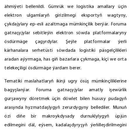
ähmiýeti bellenildi. Gümrük we logistika amallary üçin
elektron ulgamlaryň girizilmegi eksportyň wagtyny,
çykdajylary ep-esli azaltmaga mümkinçilik berýär. Foruma
gatnaşyjylar sebitleýin elektron söwda platformalaryny
ösdürmäge çagyrdylar. Şeýle platformalar ýerli
kärhanalara serhetüsti söwdada logistiki päsgelçilikleri
aradan aýyrmaga, has giň bazarlara çykmaga, kiçi we orta
telekeçiligi ösdürmäge ýardam berer.
Tematiki maslahatlaryň ikinji ugry ösüş mümkinçiliklerine
bagyşlanýar. Foruma gatnaşyjylar amatly işewürlik
gurşawyny döretmek üçin döwlet bilen hususy pudagyň
arasynda hyzmatdaşlygyň zerurdygyny bellediler. Munuň
özi diňe bir makroykdysady durnuklylygyň üpjün
edilmegini däl, eýsem, kadalaşdyryşyň ýeňilleşdirilmegini