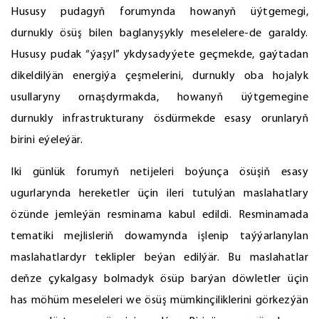
Hususy pudagyň forumynda howanyň üýtgemegi,
durnukly ösüş bilen baglanyşykly meselelere-de garaldy.
Hususy pudak “ýaşyl” ykdysadyýete geçmekde, gaýtadan
dikeldilýän energiýa çeşmelerini, durnukly oba hojalyk
usullaryny ornaşdyrmakda, howanyň üýtgemegine
durnukly infrastrukturany ösdürmekde esasy orunlaryň
birini eýeleýär.
Iki günlük forumyň netijeleri boýunça ösüşiň esasy
ugurlarynda hereketler üçin ileri tutulýan maslahatlary
özünde jemleýän resminama kabul edildi. Resminamada
tematiki mejlisleriň dowamynda işlenip taýýarlanylan
maslahatlardyr teklipler beýan edilýär. Bu maslahatlar
deňze çykalgasy bolmadyk ösüp barýan döwletler üçin
has möhüm meseleleri we ösüş mümkinçiliklerini görkezýän