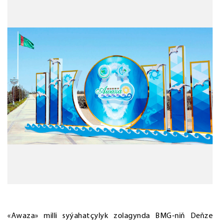
«Awaza» milli syýahatçylyk zolagynda BMG-niň Deňze