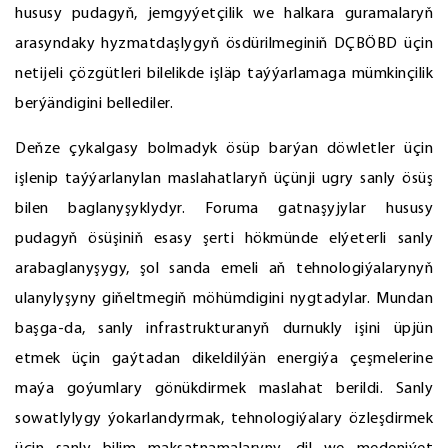
hususy pudagyň, jemgyýetçilik we halkara guramalaryň
arasyndaky hyzmatdaşlygyň ösdürilmeginiň DÇBÖBD üçin
netijeli çözgütleri bilelikde işläp taýýarlamaga mümkinçilik
berýändigini bellediler.
Deňze çykalgasy bolmadyk ösüp barýan döwletler üçin
işlenip taýýarlanylan maslahatlaryň üçünji ugry sanly ösüş
bilen baglanyşyklydyr. Foruma gatnaşyjylar hususy
pudagyň ösüşiniň esasy şerti hökmünde elýeterli sanly
arabaglanyşygy, şol sanda emeli aň tehnologiýalarynyň
ulanylyşyny giňeltmegiň möhümdigini nygtadylar. Mundan
başga-da, sanly infrastrukturanyň durnukly işini üpjün
etmek üçin gaýtadan dikeldilýän energiýa çeşmelerine
maýa goýumlary gönükdirmek maslahat berildi. Sanly
sowatlylygy ýokarlandyrmak, tehnologiýalary özleşdirmek