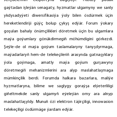
serişdeleriniň eksportyna baglydyr. Hususy pudak
gaýtadan işleýän senagaty, hyzmatlar ulgamyny we sanly
ykdysadyýeti diwersifikasiýa ýoly bilen ösdürmek üçin
hereketlendiriji güýç bolup çykyş edýär. Forum ýokary
goşulan bahaly önümçilikleri döretmek üçin bu ulgamlara
maýa goýumlary gönükdirmegiň möhümdigini görkezdi.
Şeýle-de ol maýa goýum taslamalaryny tanyşdyrmaga,
maýadarlaryň hem-de telekeçileriň arasynda gatnaşyklary
ýola goýmaga, amatly maýa goýum gurşawyny
döretmegiň mehanizmlerini ara alyp maslahatlaşmaga
mümkinçilik berdi. Forumda halkara bazarlara, maliýe
hyzmatlaryna, bilime we saglygy goraýşa elýeterliligi
giňeltmekde sanly ulgamyň eýeleýän orny ara alnyp
maslahatlaşyldy. Munuň özi elektron täjirçiligi, innowasion
telekeçiligi ösdürmäge ýardam edýär.