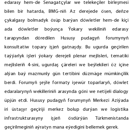
edarasy hem-de Senagatçylar we telekeçiler birleşmesi
bilen bir hatarda, BMG-niň Az derejede ösen, deňze
çykalgasy bolmadyk ösüp barýan döwletler hem-de kiçi
ada döwletler boýunça Ýokary wekiliniň edarasy
tarapyndan döredilen Hususy pudagyň forumynyň
konsultatiw topary işjeň gatnaşdy. Bu ugurda geçirilen
taýýarlyk işleri ýokary derejeli plenar mejlisleri, tematiki
mejlisleriň 4-sini, ugurdaş çäreleri we beýlekileri öz içine
alýan baý mazmunly gün tertibini düzmäge mümkinçilik
berdi. Forumyň şeýle formaty işewür toparlaryň, döwlet
edaralarynyň wekilleriniň arasynda göni we netijeli dialogy
üpjün etdi. Hususy pudagyň forumynyň Merkezi Aziýada
iri üstaşyr geçiriji merkez bolup durýan we logistika
infrastrukturasyny işjeň ösdürýän Türkmenistanda
geçirilmeginiň aýratyn mana eýedigini bellemek gerek.