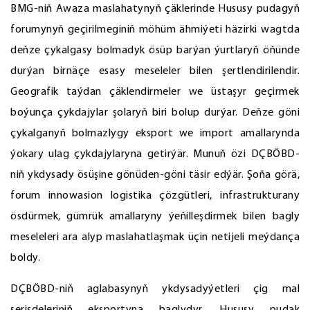
BMG-niň Awaza maslahatynyň çäklerinde Hususy pudagyň
forumynyň geçirilmeginiň möhüm ähmiýeti häzirki wagtda
deňze çykalgasy bolmadyk ösüp barýan ýurtlaryň öňünde
durýan birnäçe esasy meseleler bilen şertlendirilendir.
Geografik taýdan çäklendirmeler we üstaşyr geçirmek
boýunça çykdajylar şolaryň biri bolup durýar. Deňze göni
çykalganyň bolmazlygy eksport we import amallarynda
ýokary ulag çykdajylaryna getirýär. Munuň özi DÇBÖBD-
niň ykdysady ösüşine gönüden-göni täsir edýär. Şoňa görä,
forum innowasion logistika çözgütleri, infrastrukturany
ösdürmek, gümrük amallaryny ýeňilleşdirmek bilen bagly
meseleleri ara alyp maslahatlaşmak üçin netijeli meýdança
boldy.
DÇBÖBD-niň aglabasynyň ykdysadyýetleri çig mal