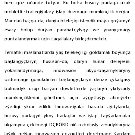
hem göz öňünde tutýar. Bu bolsa hususy pudaga uzak
möhletli strategiýalary işläp düzmäge mümkinçilik berýär.
Mundan başga-da, dünýä bileleşigi islendik maýa goýumyň
esasy bolup durýan parahatçylygy we ynanyşmagy
pugtalandyrmak üçin tagallalary birleşdirmelidir.
Tematiki maslahatlarda ýaş telekeçiligi goldamak boýunça
başlangyçlaryň, hususan-da, olaryň hünär derejesini
ýokarlandyrmaga, innowasion ukyp-başarnyklaryny
ösdürmäge gönükdirilen başlangyçlaryň deňze çykalgasy
bolmadyk ösüp barýan döwletlerde ýaşlaryň ykdysady
mümkinçiliklerini giňeltmek üçin aýgytlaýjy ähmiýete
eýedigi ykrar edildi. Innowasiýalar barada aýdylanda,
hususy pudagyň ylmy barlaglar we işläp taýýarlamalar
ulgamyna çekilmegi DÇBÖBD-niň özboluşly zerurlyklaryna
laýyk gelýän innowasion çözgütleri döretmäge ýardam