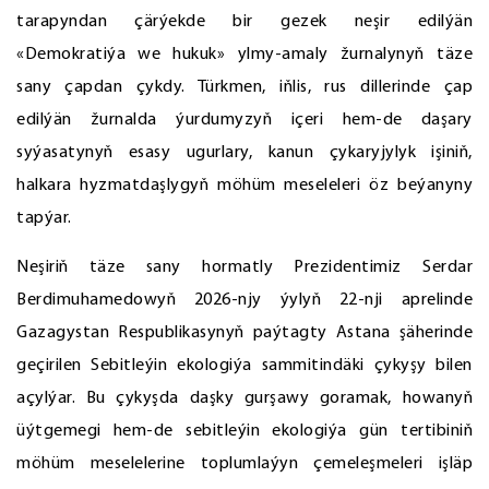
tarapyndan çärýekde bir gezek neşir edilýän
«Demokratiýa we hukuk» ylmy-amaly žurnalynyň täze
sany çapdan çykdy. Türkmen, iňlis, rus dillerinde çap
edilýän žurnalda ýurdumyzyň içeri hem-de daşary
syýasatynyň esasy ugurlary, kanun çykaryjylyk işiniň,
halkara hyzmatdaşlygyň möhüm meseleleri öz beýanyny
tapýar.
Neşiriň täze sany hormatly Prezidentimiz Serdar
Berdimuhamedowyň 2026-njy ýylyň 22-nji aprelinde
Gazagystan Respublikasynyň paýtagty Astana şäherinde
geçirilen Sebitleýin ekologiýa sammitindäki çykyşy bilen
açylýar. Bu çykyşda daşky gurşawy goramak, howanyň
üýtgemegi hem-de sebitleýin ekologiýa gün tertibiniň
möhüm meselelerine toplumlaýyn çemeleşmeleri işläp