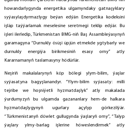
ugurda möhüm çäreleriň hatarynda Türkmenistan BMG-niň
howandarlygynda energetika ulgamyndaky gatnaşyklary
syýasylaşdyrmazlygy beýan edýän Energetika kodeksini
işläp taýýarlamak meselesine seretmegi teklip edýär. Bu
işleri ilerledip, Türkmenistan BMG-niň Baş Assambleýasynyň
garamagyna “Durnukly ösüşi üpjün etmekde ygtybarly we
durnukly energiýa birikmesiniň esasy orny” atly
Kararnamanyň taslamasyny hödürlär.
Neşiriň makalalarynyň köp bölegi ylym-bilim, ýaşlar
syýasatyna bagyşlanandyr. “Ylym-bilim syýasaty: milli
tejribe we hoşniýetli hyzmatdaşlyk” atly makalada
ýurdumyzyň bu ulgamda gazananlary hem-de halkara
hyzmatdaşlygynyň ugurlary açylyp görkezilýär.
“Türkmenistanyň döwlet gullugynda ýaşlaryň orny”, “Talyp
ýaşlary ylmy-barlag işlerine höweslendirmek” atly