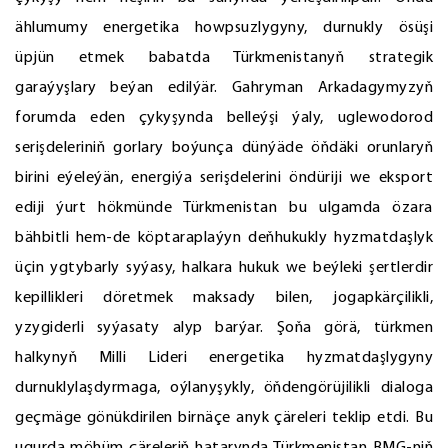
ählumumy energetika howpsuzlygyny, durnukly ösüşi
üpjün etmek babatda Türkmenistanyň strategik
garaýyşlary beýan edilýär. Gahryman Arkadagymyzyň
forumda eden çykyşynda belleýşi ýaly, uglewodorod
serişdeleriniň gorlary boýunça dünýäde öňdäki orunlaryň
birini eýeleýän, energiýa serişdelerini öndüriji we eksport
ediji ýurt hökmünde Türkmenistan bu ulgamda özara
bähbitli hem-de köptaraplaýyn deňhukukly hyzmatdaşlyk
üçin ygtybarly syýasy, halkara hukuk we beýleki şertlerdir
kepillikleri döretmek maksady bilen, jogapkärçilikli,
yzygiderli syýasaty alyp barýar. Şoňa görä, türkmen
halkynyň Milli Lideri energetika hyzmatdaşlygyny
durnuklylaşdyrmaga, oýlanyşykly, öňdengörüjilikli dialoga
geçmäge gönükdirilen birnäçe anyk çäreleri teklip etdi. Bu