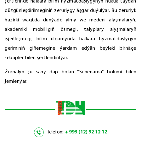
şertlerinde halkara bilim hyzmatdaşlygynyň hukuk taýdan
düzgünleşdirilmeginiň zerurlygy äşgär duýulýar. Bu zerurlyk
häzirki wagtda dünýäde ylmy we medeni alyşmalaryň,
akademiki mobilligiň ösmegi, talyplary alyşmalaryň
işjeňleşmegi, bilim ulgamynda halkara hyzmatdaşlygyň
geriminiň giňemegine ýardam edýän beýleki birnäçe
sebäpler bilen şertlendirilýär.
Žurnalyň şu sany däp bolan “Senenama” bölümi bilen
jemlenýär.
Telefon:
+ 993 (12) 92 12 12