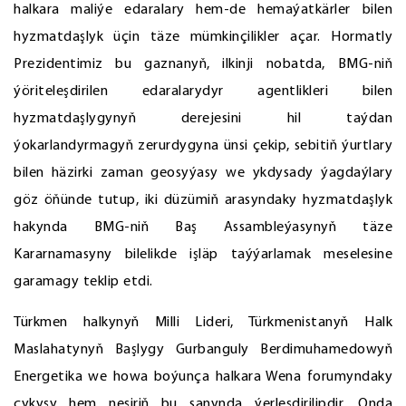
halkara maliýe edaralary hem-de hemaýatkärler bilen
hyzmatdaşlyk üçin täze mümkinçilikler açar. Hormatly
Prezidentimiz bu gaznanyň, ilkinji nobatda, BMG-niň
ýöriteleşdirilen edaralarydyr agentlikleri bilen
hyzmatdaşlygynyň derejesini hil taýdan
ýokarlandyrmagyň zerurdygyna ünsi çekip, sebitiň ýurtlary
bilen häzirki zaman geosyýasy we ykdysady ýagdaýlary
göz öňünde tutup, iki düzümiň arasyndaky hyzmatdaşlyk
hakynda BMG-niň Baş Assambleýasynyň täze
Kararnamasyny bilelikde işläp taýýarlamak meselesine
garamagy teklip etdi.
Türkmen halkynyň Milli Lideri, Türkmenistanyň Halk
Maslahatynyň Başlygy Gurbanguly Berdimuhamedowyň
Energetika we howa boýunça halkara Wena forumyndaky
çykyşy hem neşiriň bu sanynda ýerleşdirilipdir. Onda