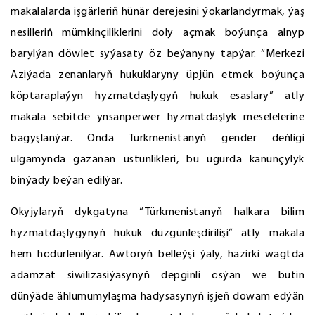
makalalarda işgärleriň hünär derejesini ýokarlandyrmak, ýaş
nesilleriň mümkinçiliklerini doly açmak boýunça alnyp
barylýan döwlet syýasaty öz beýanyny tapýar. “Merkezi
Aziýada zenanlaryň hukuklaryny üpjün etmek boýunça
köptaraplaýyn hyzmatdaşlygyň hukuk esaslary” atly
makala sebitde ynsanperwer hyzmatdaşlyk meselelerine
bagyşlanýar. Onda Türkmenistanyň gender deňligi
ulgamynda gazanan üstünlikleri, bu ugurda kanunçylyk
binýady beýan edilýär.
Okyjylaryň dykgatyna “Türkmenistanyň halkara bilim
hyzmatdaşlygynyň hukuk düzgünleşdirilişi” atly makala
hem hödürlenilýär. Awtoryň belleýşi ýaly, häzirki wagtda
adamzat siwilizasiýasynyň depginli ösýän we bütin
dünýäde ählumumylaşma hadysasynyň işjeň dowam edýän