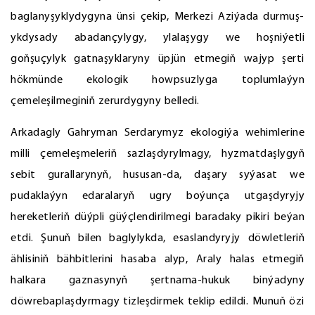
baglanyşyklydygyna ünsi çekip, Merkezi Aziýada durmuş-
ykdysady abadançylygy, ylalaşygy we hoşniýetli
goňşuçylyk gatnaşyklaryny üpjün etmegiň wajyp şerti
hökmünde ekologik howpsuzlyga toplumlaýyn
çemeleşilmeginiň zerurdygyny belledi.
Arkadagly Gahryman Serdarymyz ekologiýa wehimlerine
milli çemeleşmeleriň sazlaşdyrylmagy, hyzmatdaşlygyň
sebit gurallarynyň, hususan-da, daşary syýasat we
pudaklaýyn edaralaryň ugry boýunça utgaşdyryjy
hereketleriň düýpli güýçlendirilmegi baradaky pikiri beýan
etdi. Şunuň bilen baglylykda, esaslandyryjy döwletleriň
ählisiniň bähbitlerini hasaba alyp, Araly halas etmegiň
halkara gaznasynyň şertnama-hukuk binýadyny
döwrebaplaşdyrmagy tizleşdirmek teklip edildi. Munuň özi