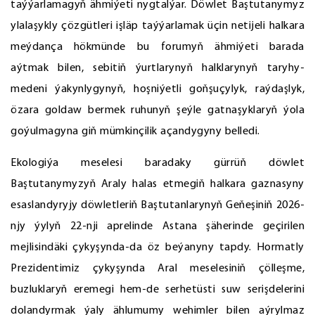
taýýarlamagyň ähmiýeti nygtalýar. Döwlet Baştutanymyz
ylalaşykly çözgütleri işläp taýýarlamak üçin netijeli halkara
meýdança hökmünde bu forumyň ähmiýeti barada
aýtmak bilen, sebitiň ýurtlarynyň halklarynyň taryhy-
medeni ýakynlygynyň, hoşniýetli goňşuçylyk, raýdaşlyk,
özara goldaw bermek ruhunyň şeýle gatnaşyklaryň ýola
goýulmagyna giň mümkinçilik açandygyny belledi.
Ekologiýa meselesi baradaky gürrüň döwlet
Baştutanymyzyň Araly halas etmegiň halkara gaznasyny
esaslandyryjy döwletleriň Baştutanlarynyň Geňeşiniň 2026-
njy ýylyň 22-nji aprelinde Astana şäherinde geçirilen
mejlisindäki çykyşynda-da öz beýanyny tapdy. Hormatly
Prezidentimiz çykyşynda Aral meselesiniň çölleşme,
buzluklaryň eremegi hem-de serhetüsti suw serişdelerini
dolandyrmak ýaly ählumumy wehimler bilen aýrylmaz