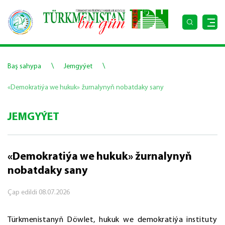
\
\
Baş sahypa
Jemgyýet
«Demokratiýa we hukuk» žurnalynyň nobatdaky sany
JEMGYÝET
«Demokratiýa we hukuk» žurnalynyň
nobatdaky sany
Çap edildi
08.07.2026
Türkmenistanyň Döwlet, hukuk we demokratiýa instituty