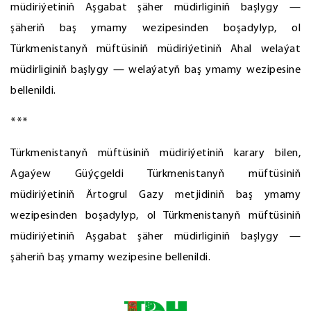
müdiriýetiniň Aşgabat şäher müdirliginiň başlygy —
şäheriň baş ymamy wezipesinden boşadylyp, ol
Türkmenistanyň müftüsiniň müdiriýetiniň Ahal welaýat
müdirliginiň başlygy — welaýatyň baş ymamy wezipesine
bellenildi.
***
Türkmenistanyň müftüsiniň müdiriýetiniň karary bilen,
Agaýew Güýçgeldi Türkmenistanyň müftüsiniň
müdiriýetiniň Ärtogrul Gazy metjidiniň baş ymamy
wezipesinden boşadylyp, ol Türkmenistanyň müftüsiniň
müdiriýetiniň Aşgabat şäher müdirliginiň başlygy —
şäheriň baş ymamy wezipesine bellenildi.