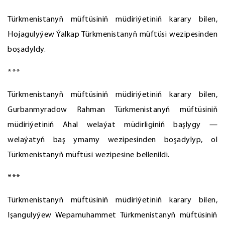
Türkmenistanyň müftüsiniň müdiriýetiniň karary bilen,
Hojagulyýew Ýalkap Türkmenistanyň müftüsi wezipesinden
boşadyldy.
***
Türkmenistanyň müftüsiniň müdiriýetiniň karary bilen,
Gurbanmyradow Rahman Türkmenistanyň müftüsiniň
müdiriýetiniň Ahal welaýat müdirliginiň başlygy —
welaýatyň baş ymamy wezipesinden boşadylyp, ol
Türkmenistanyň müftüsi wezipesine bellenildi.
***
Türkmenistanyň müftüsiniň müdiriýetiniň karary bilen,
Işangulyýew Wepamuhammet Türkmenistanyň müftüsiniň