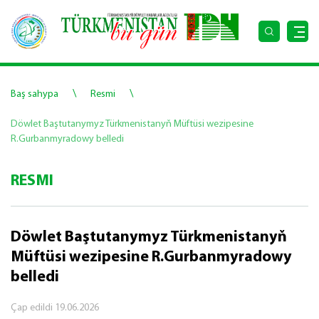
\
\
Baş sahypa
Resmi
Döwlet Baştutanymyz Türkmenistanyň Müftüsi wezipesine
R.Gurbanmyradowy belledi
RESMI
Döwlet Baştutanymyz Türkmenistanyň
Müftüsi wezipesine R.Gurbanmyradowy
belledi
Çap edildi
19.06.2026