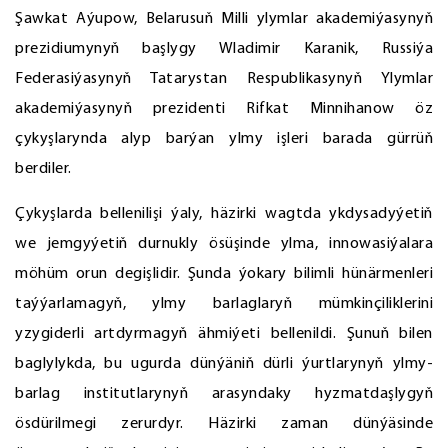
Şawkat Aýupow, Belarusuň Milli ylymlar akademiýasynyň
prezidiumynyň başlygy Wladimir Karanik, Russiýa
Federasiýasynyň Tatarystan Respublikasynyň Ylymlar
akademiýasynyň prezidenti Rifkat Minnihanow öz
çykyşlarynda alyp barýan ylmy işleri barada gürrüň
berdiler.
Çykyşlarda bellenilişi ýaly, häzirki wagtda ykdysadyýetiň
we jemgyýetiň durnukly ösüşinde ylma, innowasiýalara
möhüm orun degişlidir. Şunda ýokary bilimli hünärmenleri
taýýarlamagyň, ylmy barlaglaryň mümkinçiliklerini
yzygiderli artdyrmagyň ähmiýeti bellenildi. Şunuň bilen
baglylykda, bu ugurda dünýäniň dürli ýurtlarynyň ylmy-
barlag institutlarynyň arasyndaky hyzmatdaşlygyň
ösdürilmegi zerurdyr. Häzirki zaman dünýäsinde