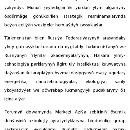
ýakyndyr. Munuň şeýledigini iki ýurduň ylym ulgamyny
ösdürmäge gönükdirilen strategik resminamalarynda
beýan edilýän wezipeler hem aýdyň tassyklaýar.
Türkmenistan bilen Russiýa Federasiýasynyň arasyndaky
ylmy gatnaşyklar barada-da nygtaldy. Türkmenistanyň we
Russiýanyň Ylymlar akademiýalarynyň, Halkara ylmy-
tehnologiýa parklarynyň ägirt uly intellektual kuwwatyna
daýanýan ikitaraplaýyn hyzmatdaşlygynyň esasy ugurlary
energetika, nanotehnologiýalar, ekologiýa, sanly
ykdysadyýet we döwrebap lukmançylyk pudaklaryny öz
içine alýar.
Forumyň dowamynda Merkezi Aziýa sebitiniň ösümlik
dünýäsiniň özboluşly aýratynlyklaryna, biodürlüligi gorap
saklamagyň, ekoulgamy durnukly ösdürmegiň häzirki