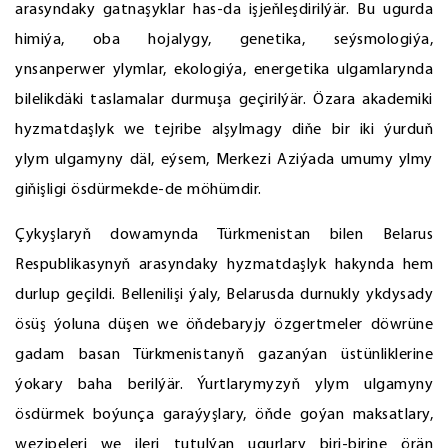
arasyndaky gatnaşyklar has-da işjeňleşdirilýär. Bu ugurda
himiýa, oba hojalygy, genetika, seýsmologiýa,
ynsanperwer ylymlar, ekologiýa, energetika ulgamlarynda
bilelikdäki taslamalar durmuşa geçirilýär. Özara akademiki
hyzmatdaşlyk we tejribe alşylmagy diňe bir iki ýurduň
ylym ulgamyny däl, eýsem, Merkezi Aziýada umumy ylmy
giňişligi ösdürmekde-de möhümdir.
Çykyşlaryň dowamynda Türkmenistan bilen Belarus
Respublikasynyň arasyndaky hyzmatdaşlyk hakynda hem
durlup geçildi. Bellenilişi ýaly, Belarusda durnukly ykdysady
ösüş ýoluna düşen we öňdebaryjy özgertmeler döwrüne
gadam basan Türkmenistanyň gazanýan üstünliklerine
ýokary baha berilýär. Ýurtlarymyzyň ylym ulgamyny
ösdürmek boýunça garaýyşlary, öňde goýan maksatlary,
wezipeleri we ileri tutulýan ugurlary biri-birine örän