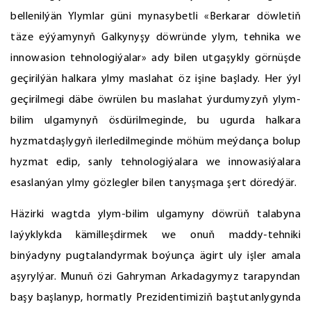
bellenilýän Ylymlar güni mynasybetli «Berkarar döwletiň
täze eýýamynyň Galkynyşy döwründe ylym, tehnika we
innowasion tehnologiýalar» ady bilen utgaşykly görnüşde
geçirilýän halkara ylmy maslahat öz işine başlady. Her ýyl
geçirilmegi däbe öwrülen bu maslahat ýurdumyzyň ylym-
bilim ulgamynyň ösdürilmeginde, bu ugurda halkara
hyzmatdaşlygyň ilerledilmeginde möhüm meýdança bolup
hyzmat edip, sanly tehnologiýalara we innowasiýalara
esaslanýan ylmy gözlegler bilen tanyşmaga şert döredýär.
Häzirki wagtda ylym-bilim ulgamyny döwrüň talabyna
laýyklykda kämilleşdirmek we onuň maddy-tehniki
binýadyny pugtalandyrmak boýunça ägirt uly işler amala
aşyrylýar. Munuň özi Gahryman Arkadagymyz tarapyndan
başy başlanyp, hormatly Prezidentimiziň baştutanlygynda