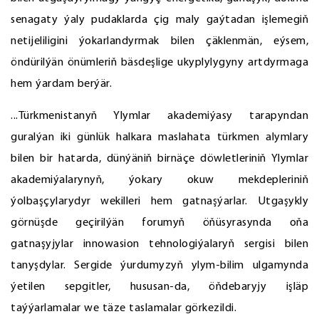
senagaty ýaly pudaklarda çig maly gaýtadan işlemegiň
netijeliligini ýokarlandyrmak bilen çäklenmän, eýsem,
öndürilýän önümleriň bäsdeşlige ukyplylygyny artdyrmaga
hem ýardam berýär.
...Türkmenistanyň Ylymlar akademiýasy tarapyndan
guralýan iki günlük halkara maslahata türkmen alymlary
bilen bir hatarda, dünýäniň birnäçe döwletleriniň Ylymlar
akademiýalarynyň, ýokary okuw mekdepleriniň
ýolbaşçylarydyr wekilleri hem gatnaşýarlar. Utgaşykly
görnüşde geçirilýän forumyň öňüsyrasynda oňa
gatnaşyjylar innowasion tehnologiýalaryň sergisi bilen
tanyşdylar. Sergide ýurdumyzyň ylym-bilim ulgamynda
ýetilen sepgitler, hususan-da, öňdebaryjy işläp
taýýarlamalar we täze taslamalar görkezildi.