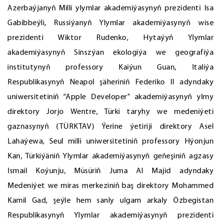
Azerbaýjanyň Milli ylymlar akademiýasynyň prezidenti Isa
Gabibbeýli, Russiýanyň Ylymlar akademiýasynyň wise
prezidenti Wiktor Rudenko, Hytaýyň Ylymlar
akademiýasynyň Sinszýan ekologiýa we geografiýa
institutynyň professory Kaiýun Guan, Italiýa
Respublikasynyň Neapol şäheriniň Federiko II adyndaky
uniwersitetiniň “Apple Developer” akademiýasynyň ylmy
direktory Jorjo Wentre, Türki taryhy we medeniýeti
gaznasynyň (TÜRKTAV) Ýerine ýetiriji direktory Asel
Lahaýewa, Seul milli uniwersitetiniň professory Hýonjun
Kan, Türkiýäniň Ylymlar akademiýasynyň geňeşiniň agzasy
Ismail Koýunju, Müsüriň Juma Al Majid adyndaky
Medeniýet we miras merkeziniň baş direktory Mohammed
Kamil Gad, şeýle hem sanly ulgam arkaly Özbegistan
Respublikasynyň Ylymlar akademiýasynyň prezidenti