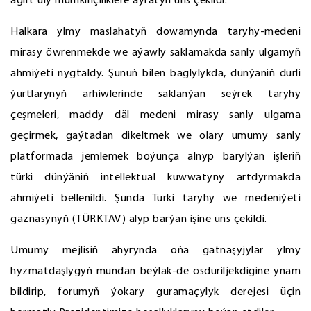
ägirt uly mümkinçiliklere aýratyn üns çekildi.
Halkara ylmy maslahatyň dowamynda taryhy-medeni
mirasy öwrenmekde we aýawly saklamakda sanly ulgamyň
ähmiýeti nygtaldy. Şunuň bilen baglylykda, dünýäniň dürli
ýurtlarynyň arhiwlerinde saklanýan seýrek taryhy
çeşmeleri, maddy däl medeni mirasy sanly ulgama
geçirmek, gaýtadan dikeltmek we olary umumy sanly
platformada jemlemek boýunça alnyp barylýan işleriň
türki dünýäniň intellektual kuwwatyny artdyrmakda
ähmiýeti bellenildi. Şunda Türki taryhy we medeniýeti
gaznasynyň (TÜRKTAV) alyp barýan işine üns çekildi.
Umumy mejlisiň ahyrynda oňa gatnaşyjylar ylmy
hyzmatdaşlygyň mundan beýläk-de ösdüriljekdigine ynam
bildirip, forumyň ýokary guramaçylyk derejesi üçin