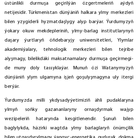
üstünlikli durmuşa geçirilýän özgertmeleriň aýdyň
netijesidir. Türkmenistan dünýäniň halkara ylmy merkezleri
bilen yzygiderli hyzmatdaşlygy alyp barýar. Ýurdumyzyň
ýokary okuw mekdepleriniň, ylmy-barlag institutlarynyň
daşary ýurtlaryň öňdebaryjy uniwersitetleri, Ylymlar
akademiýalary, tehnologik merkezleri bilen tejribe
alyşmagy, bilelikdäki maksatnamalary durmuşa geçirmegi-
de muny doly tassyklaýar. Munuň özi Watanymyzyň
dünýäniň ylym ulgamyna işjeň goşulyşmagyna uly itergi
berýär.
Ýurdumyzda milli ykdysadyýetimiziň ähli pudaklaryna
ylmyň soňky gazananlaryny ornaşdyrmak wajyp
wezipeleriň hatarynda kesgitlenendir. Şunuň bilen
baglylykda, häzirki wagtda ylmy barlaglaryň önümçilik
bilen utgaşdyrylmagy ýangyç-energetika, gurluşyk, dokma