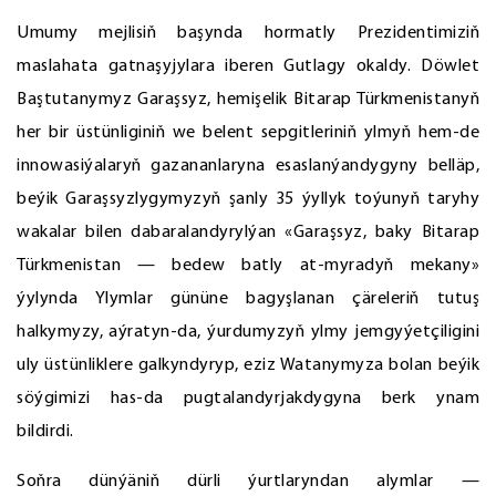
Umumy mejlisiň başynda hormatly Prezidentimiziň
maslahata gatnaşyjylara iberen Gutlagy okaldy. Döwlet
Baştutanymyz Garaşsyz, hemişelik Bitarap Türkmenistanyň
her bir üstünliginiň we belent sepgitleriniň ylmyň hem-de
innowasiýalaryň gazananlaryna esaslanýandygyny belläp,
beýik Garaşsyzlygymyzyň şanly 35 ýyllyk toýunyň taryhy
wakalar bilen dabaralandyrylýan «Garaşsyz, baky Bitarap
Türkmenistan — bedew batly at-myradyň mekany»
ýylynda Ylymlar gününe bagyşlanan çäreleriň tutuş
halkymyzy, aýratyn-da, ýurdumyzyň ylmy jemgyýetçiligini
uly üstünliklere galkyndyryp, eziz Watanymyza bolan beýik
söýgimizi has-da pugtalandyrjakdygyna berk ynam
bildirdi.
Soňra dünýäniň dürli ýurtlaryndan alymlar —