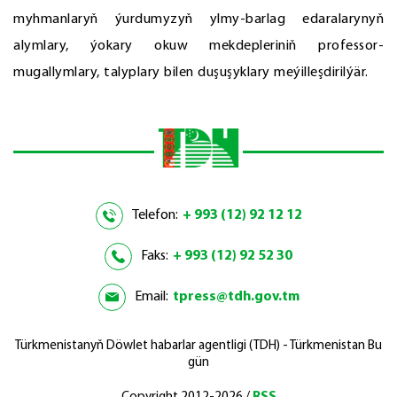
myhmanlaryň ýurdumyzyň ylmy-barlag edaralarynyň
alymlary, ýokary okuw mekdepleriniň professor-
mugallymlary, talyplary bilen duşuşyklary meýilleşdirilýär.
Telefon:
+ 993 (12) 92 12 12
Faks:
+ 993 (12) 92 52 30
Email:
tpress@tdh.gov.tm
Türkmenistanyň Döwlet habarlar agentligi (TDH) - Türkmenistan Bu
gün