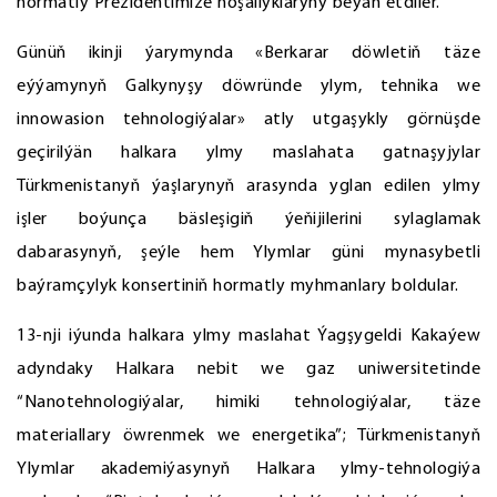
hormatly Prezidentimize hoşallyklaryny beýan etdiler.
Günüň ikinji ýarymynda «Berkarar döwletiň täze
eýýamynyň Galkynyşy döwründe ylym, tehnika we
innowasion tehnologiýalar» atly utgaşykly görnüşde
geçirilýän halkara ylmy maslahata gatnaşyjylar
Türkmenistanyň ýaşlarynyň arasynda yglan edilen ylmy
işler boýunça bäsleşigiň ýeňijilerini sylaglamak
dabarasynyň, şeýle hem Ylymlar güni mynasybetli
baýramçylyk konsertiniň hormatly myhmanlary boldular.
13-nji iýunda halkara ylmy maslahat Ýagşygeldi Kakaýew
adyndaky Halkara nebit we gaz uniwersitetinde
“Nanotehnologiýalar, himiki tehnologiýalar, täze
materiallary öwrenmek we energetika”; Türkmenistanyň
Ylymlar akademiýasynyň Halkara ylmy-tehnologiýa