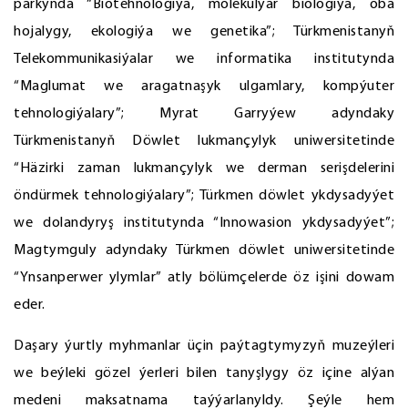
parkynda “Biotehnologiýa, molekulýar biologiýa, oba
hojalygy, ekologiýa we genetika”; Türkmenistanyň
Telekommunikasiýalar we informatika institutynda
“Maglumat we aragatnaşyk ulgamlary, kompýuter
tehnologiýalary”; Myrat Garryýew adyndaky
Türkmenistanyň Döwlet lukmançylyk uniwersitetinde
“Häzirki zaman lukmançylyk we derman serişdelerini
öndürmek tehnologiýalary”; Türkmen döwlet ykdysadyýet
we dolandyryş institutynda “Innowasion ykdysadyýet”;
Magtymguly adyndaky Türkmen döwlet uniwersitetinde
“Ynsanperwer ylymlar” atly bölümçelerde öz işini dowam
eder.
Daşary ýurtly myhmanlar üçin paýtagtymyzyň muzeýleri
we beýleki gözel ýerleri bilen tanyşlygy öz içine alýan
medeni maksatnama taýýarlanyldy. Şeýle hem