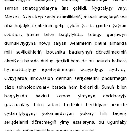
zaman strategiýalaryna üns çekildi. Nygtalyşy ýaly,
Merkezi Aziýa köp sanly ösümlikleriň, miweli agaçlaryň we
oba hojalyk ekinleriniň gelip çykan ýa-da giňden ýaýran
sebitidir. Şunuň bilen baglylykda, tebigy gurşawyň
durnuklylygyna howp salýan wehimleriň öňüni almakda
milli seýilgähleriň, botanika baglarynyň döredilmeginiň
ähmiýeti barada durlup geçildi hem-de bu ugurda halkara
hyzmatdaşlygy işjeňleşdirmegiň wajypdygy aýdyldy.
Çykyşlarda innowasion derman serişdelerini öndürmegiň
täze tehnologiýalary barada hem bellenildi. Şunuň bilen
baglylykda, häzirki zaman ylmynyň öňdebaryjy
gazananlary bilen adam bedenini berkidýän hem-de
çydamlylygyny ýokarlandyrýan ýokary hilli bejeriş
serişdelerini döretmegiň ylmy esaslaryna, bu ugurdaky