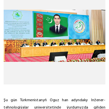
Şu gün Türkmenistanyň Oguz han adyndaky Inžener-
tehnologiýalar uniwersitetinde ýurdumyzda giňden