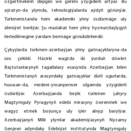
özgertmeleriň depgini we gerimi yzygiderli artýar. Bu
aýratyn-da ylymda, tehnologiýalarda aýdyň görünýär.
Türkmenistanda hem akademiki ylmy ösdürmäge uly
ähmiýet berilýär. Şu maslahat hem ylmy hyzmatdaşlygyň
ilerledilmegine ýardam bermäge gönükdirilendir.
Çykyşlarda türkmen-azerbaýjan ylmy gatnaşyklaryna-da
üns çekildi. Häzirki wagtda iki ýurduň döwlet
Baştutanlarynyň tagallalary esasynda Azerbaýjan bilen
Türkmenistanyň arasyndaky gatnaşyklar dürli ugurlarda,
hususan-da, medeni-ynsanperwer ulgamda yzygiderli
ösdürilýär. Azerbaýjanda beýik türkmen şahyry
Magtymguly Pyragynyň edebi mirasyny öwrenmek we
wagyz etmek boýunça uly işler alnyp barylýar.
Azerbaýjanyň Milli ylymlar akademiýasynyň Nyzamy
Genjewi adyndaky Edebiýat institutynda Magtymguly