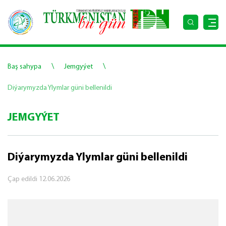
\
\
Baş sahypa
Jemgyýet
Diýarymyzda Ylymlar güni bellenildi
JEMGYÝET
Diýarymyzda Ylymlar güni bellenildi
Çap edildi
12.06.2026