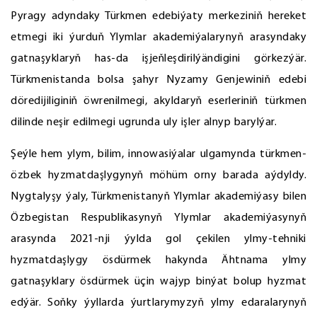
Pyragy adyndaky Türkmen edebiýaty merkeziniň hereket
etmegi iki ýurduň Ylymlar akademiýalarynyň arasyndaky
gatnaşyklaryň has-da işjeňleşdirilýändigini görkezýär.
Türkmenistanda bolsa şahyr Nyzamy Genjewiniň edebi
döredijiliginiň öwrenilmegi, akyldaryň eserleriniň türkmen
dilinde neşir edilmegi ugrunda uly işler alnyp barylýar.
Şeýle hem ylym, bilim, innowasiýalar ulgamynda türkmen-
özbek hyzmatdaşlygynyň möhüm orny barada aýdyldy.
Nygtalyşy ýaly, Türkmenistanyň Ylymlar akademiýasy bilen
Özbegistan Respublikasynyň Ylymlar akademiýasynyň
arasynda 2021-nji ýylda gol çekilen ylmy-tehniki
hyzmatdaşlygy ösdürmek hakynda Ähtnama ylmy
gatnaşyklary ösdürmek üçin wajyp binýat bolup hyzmat
edýär. Soňky ýyllarda ýurtlarymyzyň ylmy edaralarynyň