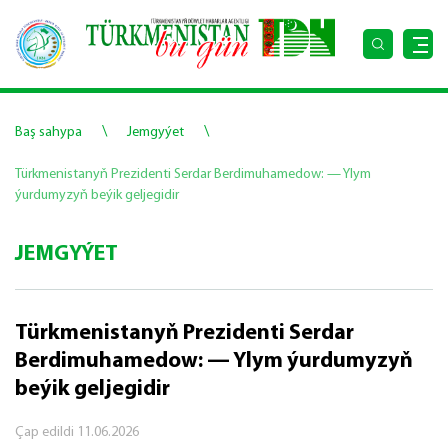
\
\
Baş sahypa
Jemgyýet
Türkmenistanyň Prezidenti Serdar Berdimuhamedow: — Ylym
ýurdumyzyň beýik geljegidir
JEMGYÝET
Türkmenistanyň Prezidenti Serdar
Berdimuhamedow: — Ylym ýurdumyzyň
beýik geljegidir
Çap edildi
11.06.2026