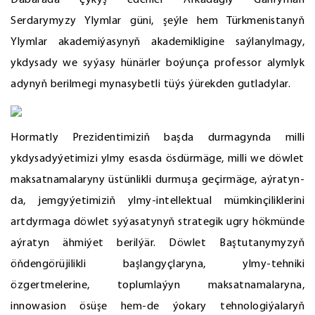
Serdarymyzy Ylymlar güni, şeýle hem Türkmenistanyň
Ylymlar akademiýasynyň akademikligine saýlanylmagy,
ykdysady we syýasy hünärler boýunça professor alymlyk
adynyň berilmegi mynasybetli tüýs ýürekden gutladylar.
Hormatly Prezidentimiziň başda durmagynda milli
ykdysadyýetimizi ylmy esasda ösdürmäge, milli we döwlet
maksatnamalaryny üstünlikli durmuşa geçirmäge, aýratyn-
da, jemgyýetimiziň ylmy-intellektual mümkinçiliklerini
artdyrmaga döwlet syýasatynyň strategik ugry hökmünde
aýratyn ähmiýet berilýär. Döwlet Baştutanymyzyň
öňdengörüjilikli başlangyçlaryna, ylmy-tehniki
özgertmelerine, toplumlaýyn maksatnamalaryna,
innowasion ösüşe hem-de ýokary tehnologiýalaryň