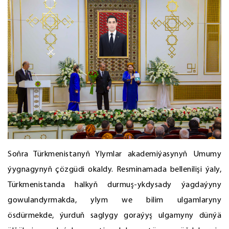
Soňra Türkmenistanyň Ylymlar akademiýasynyň Umumy
ýygnagynyň çözgüdi okaldy. Resminamada bellenilişi ýaly,
Türkmenistanda halkyň durmuş-ykdysady ýagdaýyny
gowulandyrmakda, ylym we bilim ulgamlaryny
ösdürmekde, ýurduň saglygy goraýyş ulgamyny dünýä