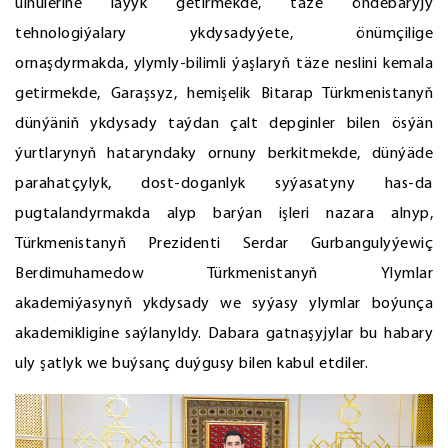
ülňülerine laýyk getirmekde, täze öňdebaryjy
tehnologiýalary ykdysadyýete, önümçilige
ornaşdyrmakda, ylymly-bilimli ýaşlaryň täze neslini kemala
getirmekde, Garaşsyz, hemişelik Bitarap Türkmenistanyň
dünýäniň ykdysady taýdan çalt depginler bilen ösýän
ýurtlarynyň hataryndaky ornuny berkitmekde, dünýäde
parahatçylyk, dost-doganlyk syýasatyny has-da
pugtalandyrmakda alyp barýan işleri nazara alnyp,
Türkmenistanyň Prezidenti Serdar Gurbangulyýewiç
Berdimuhamedow Türkmenistanyň Ylymlar
akademiýasynyň ykdysady we syýasy ylymlar boýunça
akademikligine saýlanyldy. Dabara gatnaşyjylar bu habary
uly şatlyk we buýsanç duýgusy bilen kabul etdiler.