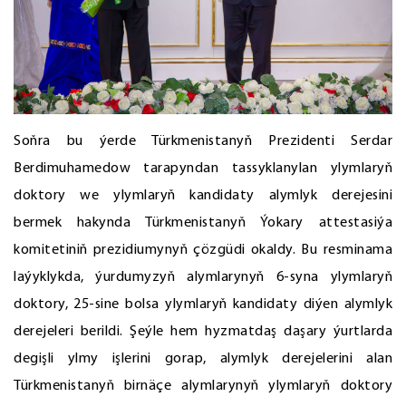
Soňra bu ýerde Türkmenistanyň Prezidenti Serdar
Berdimuhamedow tarapyndan tassyklanylan ylymlaryň
doktory we ylymlaryň kandidaty alymlyk derejesini
bermek hakynda Türkmenistanyň Ýokary attestasiýa
komitetiniň prezidiumynyň çözgüdi okaldy. Bu resminama
laýyklykda, ýurdumyzyň alymlarynyň 6-syna ylymlaryň
doktory, 25-sine bolsa ylymlaryň kandidaty diýen alymlyk
derejeleri berildi. Şeýle hem hyzmatdaş daşary ýurtlarda
degişli ylmy işlerini gorap, alymlyk derejelerini alan
Türkmenistanyň birnäçe alymlarynyň ylymlaryň doktory