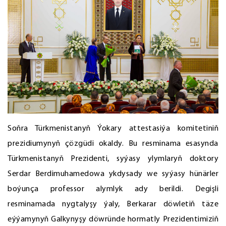
Soňra Türkmenistanyň Ýokary attestasiýa komitetiniň
prezidiumynyň çözgüdi okaldy. Bu resminama esasynda
Türkmenistanyň Prezidenti, syýasy ylymlaryň doktory
Serdar Berdimuhamedowa ykdysady we syýasy hünärler
boýunça professor alymlyk ady berildi. Degişli
resminamada nygtalyşy ýaly, Berkarar döwletiň täze
eýýamynyň Galkynyşy döwründe hormatly Prezidentimiziň