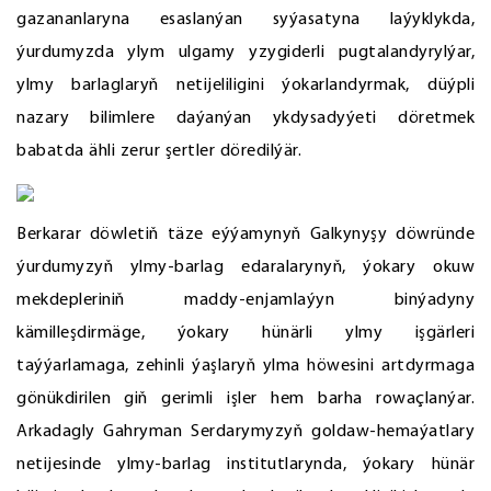
gazananlaryna esaslanýan syýasatyna laýyklykda,
ýurdumyzda ylym ulgamy yzygiderli pugtalandyrylýar,
ylmy barlaglaryň netijeliligini ýokarlandyrmak, düýpli
nazary bilimlere daýanýan ykdysadyýeti döretmek
babatda ähli zerur şertler döredilýär.
Berkarar döwletiň täze eýýamynyň Galkynyşy döwründe
ýurdumyzyň ylmy-barlag edaralarynyň, ýokary okuw
mekdepleriniň maddy-enjamlaýyn binýadyny
kämilleşdirmäge, ýokary hünärli ylmy işgärleri
taýýarlamaga, zehinli ýaşlaryň ylma höwesini artdyrmaga
gönükdirilen giň gerimli işler hem barha rowaçlanýar.
Arkadagly Gahryman Serdarymyzyň goldaw-hemaýatlary
netijesinde ylmy-barlag institutlarynda, ýokary hünär