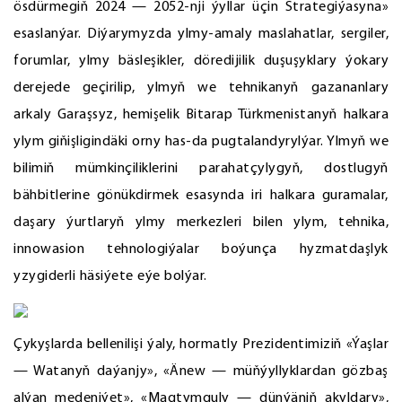
ösdürmegiň 2024 — 2052-nji ýyllar üçin Strategiýasyna»
esaslanýar. Diýarymyzda ylmy-amaly maslahatlar, sergiler,
forumlar, ylmy bäsleşikler, döredijilik duşuşyklary ýokary
derejede geçirilip, ylmyň we tehnikanyň gazananlary
arkaly Garaşsyz, hemişelik Bitarap Türkmenistanyň halkara
ylym giňişligindäki orny has-da pugtalandyrylýar. Ylmyň we
bilimiň mümkinçiliklerini parahatçylygyň, dostlugyň
bähbitlerine gönükdirmek esasynda iri halkara guramalar,
daşary ýurtlaryň ylmy merkezleri bilen ylym, tehnika,
innowasion tehnologiýalar boýunça hyzmatdaşlyk
yzygiderli häsiýete eýe bolýar.
Çykyşlarda bellenilişi ýaly, hormatly Prezidentimiziň «Ýaşlar
— Watanyň daýanjy», «Änew — müňýyllyklardan gözbaş
alýan medeniýet», «Magtymguly — dünýäniň akyldary»,