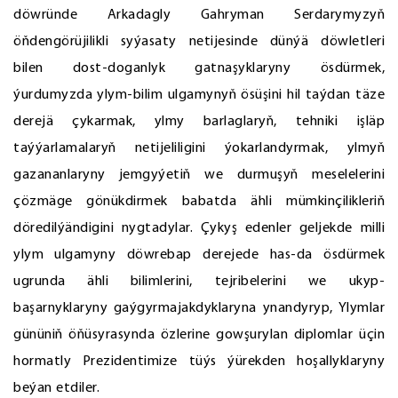
döwründe Arkadagly Gahryman Serdarymyzyň
öňdengörüjilikli syýasaty netijesinde dünýä döwletleri
bilen dost-doganlyk gatnaşyklaryny ösdürmek,
ýurdumyzda ylym-bilim ulgamynyň ösüşini hil taýdan täze
derejä çykarmak, ylmy barlaglaryň, tehniki işläp
taýýarlamalaryň netijeliligini ýokarlandyrmak, ylmyň
gazananlaryny jemgyýetiň we durmuşyň meselelerini
çözmäge gönükdirmek babatda ähli mümkinçilikleriň
döredilýändigini nygtadylar. Çykyş edenler geljekde milli
ylym ulgamyny döwrebap derejede has-da ösdürmek
ugrunda ähli bilimlerini, tejribelerini we ukyp-
başarnyklaryny gaýgyrmajakdyklaryna ynandyryp, Ylymlar
gününiň öňüsyrasynda özlerine gowşurylan diplomlar üçin
hormatly Prezidentimize tüýs ýürekden hoşallyklaryny
beýan etdiler.