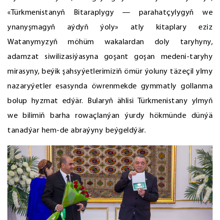
«Türkmenistanyň Bitaraplygy — parahatçylygyň we
ynanyşmagyň aýdyň ýoly» atly kitaplary eziz
Watanymyzyň möhüm wakalardan doly taryhyny,
adamzat siwilizasiýasyna goşant goşan medeni-taryhy
mirasyny, beýik şahsyýetlerimiziň ömür ýoluny täzeçil ylmy
nazaryýetler esasynda öwrenmekde gymmatly gollanma
bolup hyzmat edýär. Bularyň ählisi Türkmenistany ylmyň
we bilimiň barha rowaçlanýan ýurdy hökmünde dünýä
tanadýar hem-de abraýyny beýgeldýär.