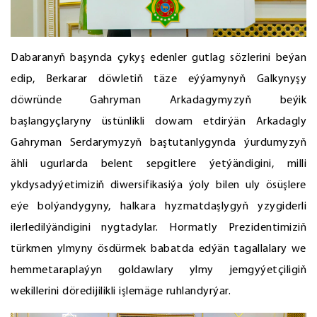
Dabaranyň başynda çykyş edenler gutlag sözlerini beýan
edip, Berkarar döwletiň täze eýýamynyň Galkynyşy
döwründe Gahryman Arkadagymyzyň beýik
başlangyçlaryny üstünlikli dowam etdirýän Arkadagly
Gahryman Serdarymyzyň baştutanlygynda ýurdumyzyň
ähli ugurlarda belent sepgitlere ýetýändigini, milli
ykdysadyýetimiziň diwersifikasiýa ýoly bilen uly ösüşlere
eýe bolýandygyny, halkara hyzmatdaşlygyň yzygiderli
ilerledilýändigini nygtadylar. Hormatly Prezidentimiziň
türkmen ylmyny ösdürmek babatda edýän tagallalary we
hemmetaraplaýyn goldawlary ylmy jemgyýetçiligiň
wekillerini döredijilikli işlemäge ruhlandyrýar.