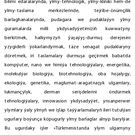
bilimi edaralarynda, ylmy-tehnologik, ylmy-kliniki hem-de
ylmy-taslama merkezlerinde, tejribe-önümçilik
barlaghanalarynda, pudagara we pudaklaýyn ylmy
guramalarda milli ykdysadyýetimiziň kuwwatyny
berkitmek, halkymyzyň ýaşaýyş-durmuş derejesini
yzygiderli ýokarlandyrmak, täze senagat pudaklaryny
döretmek, iri taslamalary durmuşa geçirmek babatda
kompýuter, nano we himiýa tehnologiýalary, energetika,
molekulýar biologiýa, biotehnologiýa, oba hojalygy,
ekologiýa, genetika, maglumat-aragatnaşyk ulgamlary,
lukmançylyk, derman serişdelerini öndürmek
tehnologiýalary, innowasion ykdysadyýet, ynsanperwer
ylymlary ýaly ylmyň we işläp taýýarlamalaryň ileri tutulýan
ugurlary boýunça köpugurly ylmy barlaglar alnyp barylýar.
Bu ugurdaky işler «Türkmenistanda ylym ulgamyny