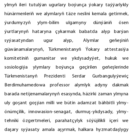
ylmyň ileri tutulýan ugurlary boýunça ýokary taýýarlykly
hünärmenleriň we alymlaryň täze neslini kemala getirmek,
ýurdumyzyň ylym-bilim ulgamyny dünýäniň ösen
ýurtlarynyň hataryna çykarmak babatda alyp barýan
syýasatyndan ugur alyp, Alymlar geňeşiniň
güwänamalarynyň, Türkmenistanyň Ýokary attestasiýa
komitetiniň gumanitar we ykdysadyýet, hukuk we
sosiologiýa ylymlary boýunça geçirilen geňeşlerinde
Türkmenistanyň Prezidenti Serdar Gurbangulyýewiç
Berdimuhamedowa professor alymlyk adyny dakmak
barada netijenamalarynyň esasynda, häzirki zaman ylmyna
uly goşant goşýan milli we bütin adamzat bähbitli ylmy-
önümçilik, innowasion-senagat, durmuş-ykdysady, ylmy-
tehniki özgertmeleri, parahatçylyk söýüjilikli içeri we
daşary syýasaty amala aşyrmak, halkara hyzmatdaşlygy