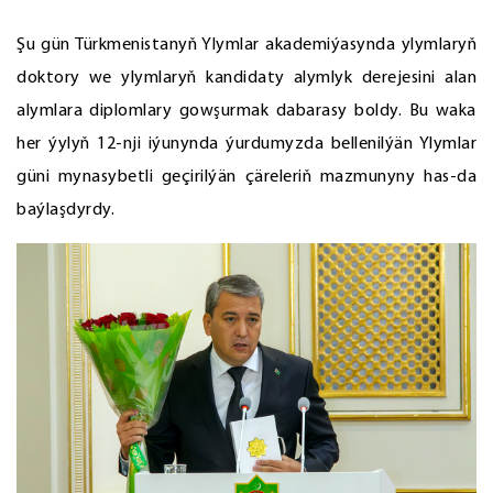
Şu gün Türkmenistanyň Ylymlar akademiýasynda ylymlaryň
doktory we ylymlaryň kandidaty alymlyk derejesini alan
alymlara diplomlary gowşurmak dabarasy boldy. Bu waka
her ýylyň 12-nji iýunynda ýurdumyzda bellenilýän Ylymlar
güni mynasybetli geçirilýän çäreleriň mazmunyny has-da
baýlaşdyrdy.