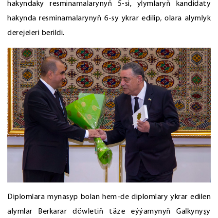
hakyndaky resminamalarynyň 5-si, ylymlaryň kandidaty
hakynda resminamalarynyň 6-sy ykrar edilip, olara alymlyk
derejeleri berildi.
Diplomlara mynasyp bolan hem-de diplomlary ykrar edilen
alymlar Berkarar döwletiň täze eýýamynyň Galkynyşy