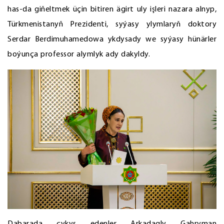
has-da giňeltmek üçin bitiren ägirt uly işleri nazara alnyp,
Türkmenistanyň Prezidenti, syýasy ylymlaryň doktory
Serdar Berdimuhamedowa ykdysady we syýasy hünärler
boýunça professor alymlyk ady dakyldy.
Dabarada çykyş edenler Arkadagly Gahryman