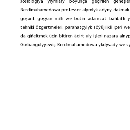
sosiologiýa ylymlary boýunça geçirilen geňeşl
Berdimuhamedowa professor alymlyk adyny dakmak b
goşant goşýan milli we bütin adamzat bähbitli y
tehniki özgertmeleri, parahatçylyk söýüjilikli içer
da giňeltmek üçin bitiren ägirt uly işleri nazara al
Gurbangulyýewiç Berdimuhamedowa ykdysady we syýa