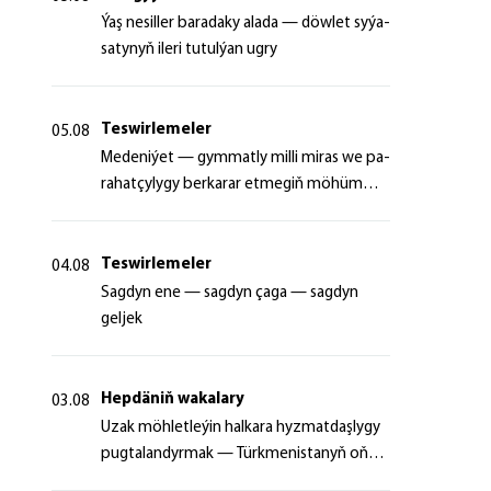
Ýaş ne­sil­ler ba­ra­da­ky ala­da — döw­let sy­ýa­
sa­ty­nyň ile­ri tu­tul­ýan ug­ry
Teswirlemeler
05.08
Me­de­ni­ýet — gym­mat­ly milli mi­ras we pa­
ra­hat­çy­ly­gy ber­ka­rar et­me­giň mö­hüm
şer­ti
Teswirlemeler
04.08
Sagdyn ene — sagdyn çaga — sagdyn
geljek
Hepdäniň wakalary
03.08
Uzak möhletleýin halkara hyzmatdaşlygy
pugtalandyrmak — Türkmenistanyň oňyn
başlangyçlarynyň maksady