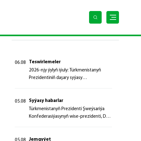
SOŇKY HABARLAR
Teswirlemeler
06.08
2026-njy ýylyň iýuly: Türkmenistanyň
Prezidentiniň daşary syýasy
başlangyçlaryndan ugur alyp
Syýasy habarlar
05.08
Türk­me­nis­ta­nyň Prezidenti Şweý­sa­ri­ýa
Kon­fe­de­ra­si­ýa­sy­nyň wi­se-prezidenti, Da­
şa­ry iş­ler fe­de­ral de­par­ta­men­ti­niň baş­ly­
gy­ny ka­bul et­di
Jemgyýet
05.08