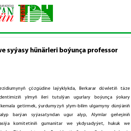
ysady we syýasy hünärleri boýunça professor alymlyk ady dakyldy
 syýasy hünärleri boýunça professor
rezidiumynyň çözgüdine laýyklykda, Berkarar döwletiň täze
ntimiziň ylmyň ileri tutulýan ugurlary boýunça ýokary
ni kemala getirmek, ýurdumyzyň ylym-bilim ulgamyny dünýäniň
lyp barýan syýasatyndan ugur alyp, Alymlar geňeşiniň
tasiýa komitetiniň gumanitar we ykdysadyýet, hukuk we