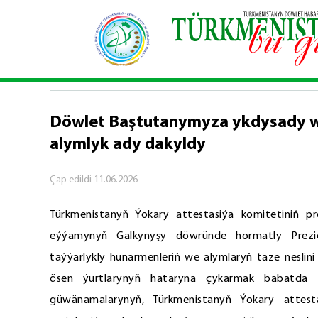
Baş sahypa
\
Resmi
\
Döwlet Baştutanymyza ykd
RESMI
Döwlet Baştutanymyza ykdysady we
alymlyk ady dakyldy
Çap edildi
11.06.2026
Türkmenistanyň Ýokary attestasiýa komitetiniň p
eýýamynyň Galkynyşy döwründe hormatly Prezide
taýýarlykly hünärmenleriň we alymlaryň täze nesli
ösen ýurtlarynyň hataryna çykarmak babatda a
güwänamalarynyň, Türkmenistanyň Ýokary attes