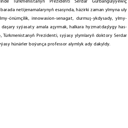
erinde Türkmenistanyň Prezidenti Serdar Gurbangulyýewiç
arada netijenamalarynyň esasynda, häzirki zaman ylmyna uly
lmy-önümçilik, innowasion-senagat, durmuş-ykdysady, ylmy-
i we daşary syýasaty amala aşyrmak, halkara hyzmatdaşlygy has-
nyp, Türkmenistanyň Prezidenti, syýasy ylymlaryň doktory Serdar
sy hünärler boýunça professor alymlyk ady dakyldy.