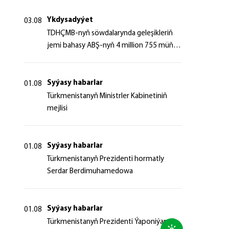
Ykdysadyýet
03.08
TDHÇMB-nyň söwdalarynda geleşikleriň
jemi bahasy ABŞ-nyň 4 million 755 müň
dollaryndan gowrak boldy
Syýasy habarlar
01.08
Türkmenistanyň Ministrler Kabinetiniň
mejlisi
Syýasy habarlar
01.08
Türkmenistanyň Prezidenti hormatly
Serdar Berdimuhamedowa
Syýasy habarlar
01.08
Türkmenistanyň Prezidenti Ýaponiýanyň