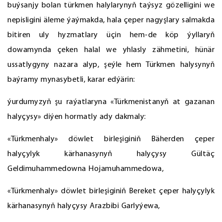
buýsanjy bolan türkmen halylarynyň taýsyz gözelligini we
nepisligini äleme ýaýmakda, hala çeper nagyşlary salmakda
bitiren uly hyzmatlary üçin hem-de köp ýyllaryň
dowamynda çeken halal we yhlasly zähmetini, hünär
ussatlygyny nazara alyp, şeýle hem Türkmen halysynyň
baýramy mynasybetli, karar edýärin:
ýurdumyzyň şu raýatlaryna «Türkmenistanyň at gazanan
halyçysy» diýen hormatly ady dakmaly:
«Türkmenhaly» döwlet birleşiginiň Bäherden çeper
halyçylyk kärhanasynyň halyçysy Gültäç
Geldimuhammedowna Hojamuhammedowa,
«Türkmenhaly» döwlet birleşiginiň Bereket çeper halyçylyk
kärhanasynyň halyçysy Arazbibi Garlyýewa,