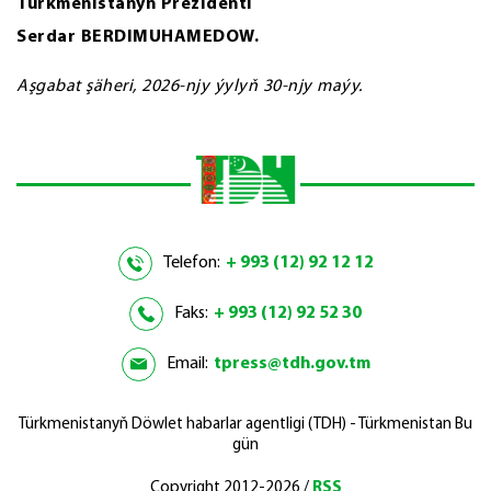
Türkmenistanyň Prezidenti
Serdar BERDIMUHAMEDOW.
Aşgabat şäheri, 2026-njy ýylyň 30-njy maýy.
Telefon:
+ 993 (12) 92 12 12
Faks:
+ 993 (12) 92 52 30
Email:
tpress@tdh.gov.tm
Türkmenistanyň Döwlet habarlar agentligi (TDH) - Türkmenistan Bu
gün
Copyright 2012-2026 /
RSS