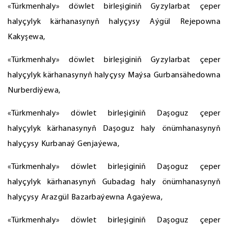
«Türkmenhaly» döwlet birleşiginiň Gyzylarbat çeper
halyçylyk kärhanasynyň halyçysy Aýgül Rejepowna
Kakyşewa,
«Türkmenhaly» döwlet birleşiginiň Gyzylarbat çeper
halyçylyk kärhanasynyň halyçysy Maýsa Gurbansähedowna
Nurberdiýewa,
«Türkmenhaly» döwlet birleşiginiň Daşoguz çeper
halyçylyk kärhanasynyň Daşoguz haly önümhanasynyň
halyçysy Kurbanaý Genjaýewa,
«Türkmenhaly» döwlet birleşiginiň Daşoguz çeper
halyçylyk kärhanasynyň Gubadag haly önümhanasynyň
halyçysy Arazgül Bazarbaýewna Agaýewa,
«Türkmenhaly» döwlet birleşiginiň Daşoguz çeper