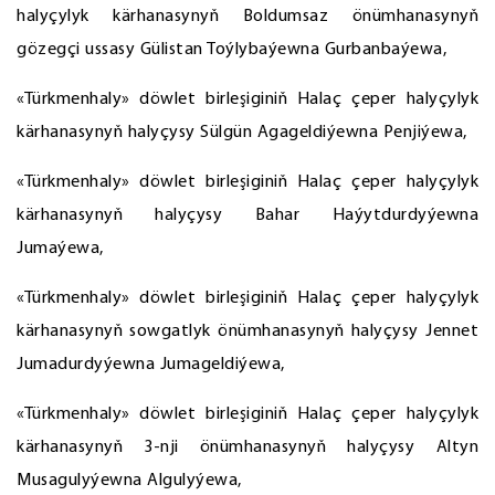
halyçylyk kärhanasynyň Boldumsaz önümhanasynyň
gözegçi ussasy Gülistan Toýlybaýewna Gurbanbaýewa,
«Türkmenhaly» döwlet birleşiginiň Halaç çeper halyçylyk
kärhanasynyň halyçysy Sülgün Agageldiýewna Penjiýewa,
«Türkmenhaly» döwlet birleşiginiň Halaç çeper halyçylyk
kärhanasynyň halyçysy Bahar Haýytdurdyýewna
Jumaýewa,
«Türkmenhaly» döwlet birleşiginiň Halaç çeper halyçylyk
kärhanasynyň sowgatlyk önümhanasynyň halyçysy Jennet
Jumadurdyýewna Jumageldiýewa,
«Türkmenhaly» döwlet birleşiginiň Halaç çeper halyçylyk
kärhanasynyň 3-nji önümhanasynyň halyçysy Altyn
Musagulyýewna Algulyýewa,