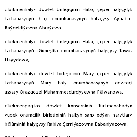
«Türkmenhaly» döwlet birleşiginiň Halaç çeper halyçylyk
kärhanasynyň 3-nji önümhanasynyň halyçysy Aýnabat
Baýgeldiýewna Abraýewa,
«Türkmenhaly» döwlet birleşiginiň Halaç çeper halyçylyk
kärhanasynyň «Güneşlik» önümhanasynyň halyçysy Tawus
Haýydowa,
«Türkmenhaly» döwlet birleşiginiň Mary çeper halyçylyk
kärhanasynyň Mary haly önümhanasynyň gözegçi
ussasy Orazgözel Muhammetdurdyýewna Pälwanowa,
«Türkmenpagta» döwlet konserniniň Türkmenabadyň
ýüpek önümçilik birleşiginiň halkyň sarp edýän harytlary
bölüminiň halyçysy Rabiýa Şerniýazowna Babaniýazowa.