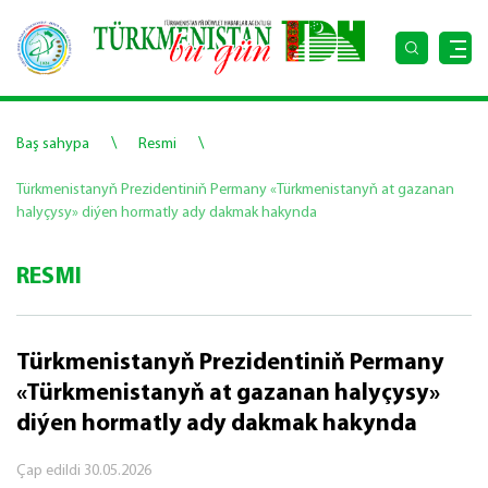
\
\
Baş sahypa
Resmi
Türkmenistanyň Prezidentiniň Permany «Türkmenistanyň at gazanan
halyçysy» diýen hormatly ady dakmak hakynda
RESMI
Türkmenistanyň Prezidentiniň Permany
«Türkmenistanyň at gazanan halyçysy»
diýen hormatly ady dakmak hakynda
Çap edildi
30.05.2026