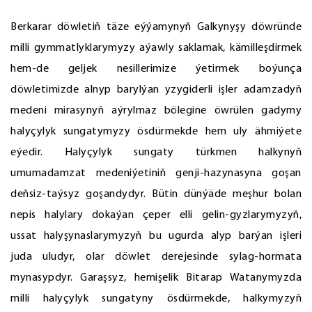
Berkarar döwletiň täze eýýamynyň Galkynyşy döwründe
milli gymmatlyklarymyzy aýawly saklamak, kämilleşdirmek
hem-de geljek nesillerimize ýetirmek boýunça
döwletimizde alnyp barylýan yzygiderli işler adamzadyň
medeni mirasynyň aýrylmaz bölegine öwrülen gadymy
halyçylyk sungatymyzy ösdürmekde hem uly ähmiýete
eýedir. Halyçylyk sungaty türkmen halkynyň
umumadamzat medeniýetiniň genji-hazynasyna goşan
deňsiz-taýsyz goşandydyr. Bütin dünýäde meşhur bolan
nepis halylary dokaýan çeper elli gelin-gyzlarymyzyň,
ussat halyşynaslarymyzyň bu ugurda alyp barýan işleri
juda uludyr, olar döwlet derejesinde sylag-hormata
mynasypdyr. Garaşsyz, hemişelik Bitarap Watanymyzda
milli halyçylyk sungatyny ösdürmekde, halkymyzyň