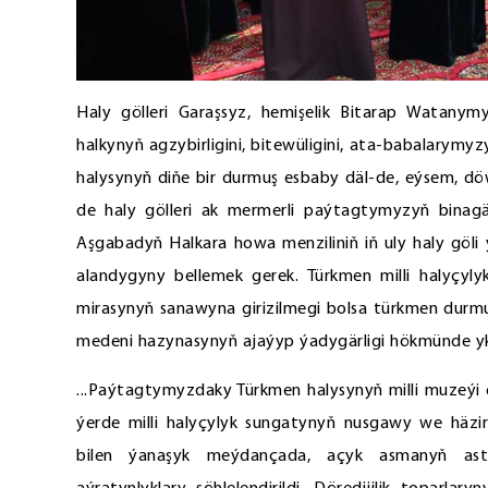
Haly gölleri Garaşsyz, hemişelik Bitarap Watany
halkynyň agzybirligini, bitewüligini, ata-babalarymy
halysynyň diňe bir durmuş esbaby däl-de, eýsem, döwl
de haly gölleri ak mermerli paýtagtymyzyň binagär
Aşgabadyň Halkara howa menziliniň iň uly haly göli 
alandygyny bellemek gerek. Türkmen milli haly
mirasynyň sanawyna girizilmegi bolsa türkmen durm
medeni hazynasynyň ajaýyp ýadygärligi hökmünde ykr
...Paýtagtymyzdaky Türkmen halysynyň milli muzeýi 
ýerde milli halyçylyk sungatynyň nusgawy we häzir
bilen ýanaşyk meýdançada, açyk asmanyň astynd