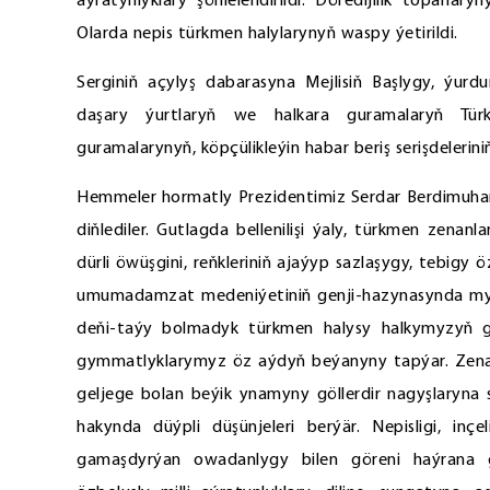
aýratynlyklary şöhlelendirildi. Döredijilik toparl
Olarda nepis türkmen halylarynyň waspy ýetirildi.
Serginiň açylyş dabarasyna Mejlisiň Başlygy, ýurdu
daşary ýurtlaryň we halkara guramalaryň Türkm
guramalarynyň, köpçülikleýin habar beriş serişdelerini
Hemmeler hormatly Prezidentimiz Serdar Berdimuham
diňlediler. Gutlagda bellenilişi ýaly, türkmen zenan
dürli öwüşgini, reňkleriniň ajaýyp sazlaşygy, tebigy
umumadamzat medeniýetiniň genji-hazynasynda myna
deňi-taýy bolmadyk türkmen halysy halkymyzyň 
gymmatlyklarymyz öz aýdyň beýanyny tapýar. Zenan 
geljege bolan beýik ynamyny göllerdir nagyşlaryna
hakynda düýpli düşünjeleri berýär. Nepisligi, inçe
gamaşdyrýan owadanlygy bilen göreni haýrana g