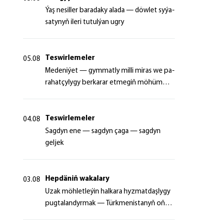
Ýaş ne­sil­ler ba­ra­da­ky ala­da — döw­let sy­ýa­
sa­ty­nyň ile­ri tu­tul­ýan ug­ry
Teswirlemeler
05.08
Me­de­ni­ýet — gym­mat­ly milli mi­ras we pa­
ra­hat­çy­ly­gy ber­ka­rar et­me­giň mö­hüm
şer­ti
Teswirlemeler
04.08
Sagdyn ene — sagdyn çaga — sagdyn
geljek
Hepdäniň wakalary
03.08
Uzak möhletleýin halkara hyzmatdaşlygy
pugtalandyrmak — Türkmenistanyň oňyn
başlangyçlarynyň maksady