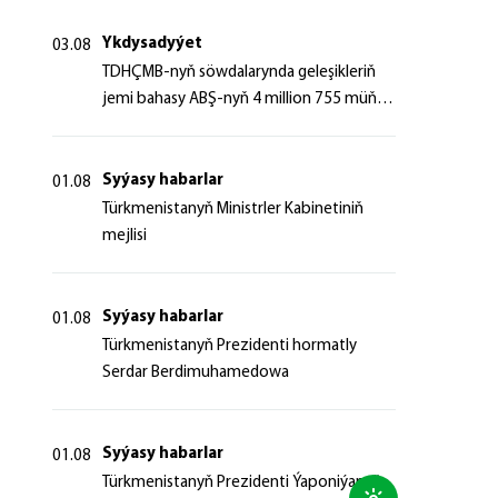
Ykdysadyýet
03.08
TDHÇMB-nyň söwdalarynda geleşikleriň
jemi bahasy ABŞ-nyň 4 million 755 müň
dollaryndan gowrak boldy
Syýasy habarlar
01.08
Türkmenistanyň Ministrler Kabinetiniň
mejlisi
Syýasy habarlar
01.08
Türkmenistanyň Prezidenti hormatly
Serdar Berdimuhamedowa
Syýasy habarlar
01.08
Türkmenistanyň Prezidenti Ýaponiýanyň