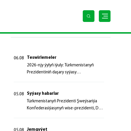
SOŇKY HABARLAR
Teswirlemeler
06.08
2026-njy ýylyň iýuly: Türkmenistanyň
Prezidentiniň daşary syýasy
başlangyçlaryndan ugur alyp
Syýasy habarlar
05.08
Türk­me­nis­ta­nyň Prezidenti Şweý­sa­ri­ýa
Kon­fe­de­ra­si­ýa­sy­nyň wi­se-prezidenti, Da­
şa­ry iş­ler fe­de­ral de­par­ta­men­ti­niň baş­ly­
gy­ny ka­bul et­di
Jemgyýet
05.08