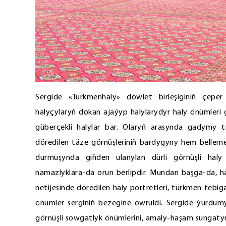
Sergide «Türkmenhaly» döwlet birleşiginiň çepe
halyçylaryň dokan ajaýyp halylarydyr haly önümleri gör
güberçekli halylar bar. Olaryň arasynda gadymy t
döredilen täze görnüşleriniň bardygyny hem belleme
durmuşynda giňden ulanylan dürli görnüşli haly ö
namazlyklara-da orun berlipdir. Mundan başga-da, hä
netijesinde döredilen haly portretleri, türkmen tebiga
önümler serginiň bezegine öwrüldi. Sergide ýurdumyzy
görnüşli sowgatlyk önümlerini, amaly-haşam sungatyn