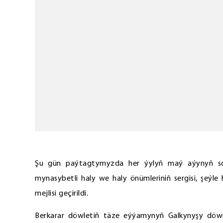
Şu gün paýtagtymyzda her ýylyň maý aýynyň soň
mynasybetli haly we haly önümleriniň sergisi, şeýl
mejlisi geçirildi.
Berkarar döwletiň täze eýýamynyň Galkynyşy dö