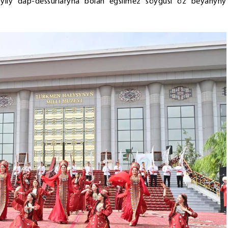
 asylly däp-dessurlaryna bolan egsilmez söýgüsi öz beýanyny