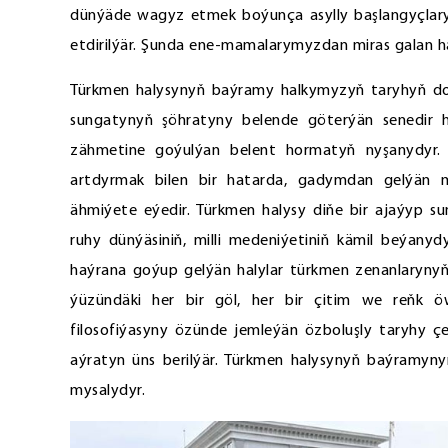
dünýäde wagyz etmek boýunça asylly başlangyçlary
etdirilýär. Şunda ene-mamalarymyzdan miras galan hal
Türkmen halysynyň baýramy halkymyzyň taryhyň d
sungatynyň şöhratyny belende göterýän senedir h
zähmetine goýulýan belent hormatyň nyşanydyr.
artdyrmak bilen bir hatarda, gadymdan gelýän m
ähmiýete eýedir. Türkmen halysy diňe bir ajaýyp s
ruhy dünýäsiniň, milli medeniýetiniň kämil beýanyd
haýrana goýup gelýän halylar türkmen zenanlarynyň 
ýüzündäki her bir göl, her bir çitim we reňk ö
filosofiýasyny özünde jemleýän özboluşly taryhy ç
aýratyn üns berilýär. Türkmen halysynyň baýramyn
mysalydyr.