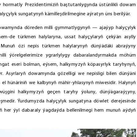
 hormatly Prezidentimiziň baştutanlygynda üstünlikli dowam
yçylyk sungatynyň kämilleşdirilmegine aýratyn üns berilýär.
owamynda döreden milli gymmatlygynyň — ajaýyp halyçylyk
em-de türkmen halylaryna, ussat halyçylaryň çekýän asylly
 Munuň özi nepis türkmen halylarynyň dünýädäki abraýyny
illi ýörelgelerimize ygrarlylygy dabaralandyrmakda möhüm
ungat eseri bolman, eýsem, halkymyzyň köpasyrlyk taryhynyň,
yr. Asyrlaryň dowamynda gözelligi we nepisligi bilen dünýäni
el hünäriniň we kalbynyň mähir-yhlasynyň miwesidir. Halynyň
wüşgini halkymyzyň geçen taryhy ýoluny, dünýägaraýşyny,
eşmedir. Ýurdumyzda halyçylyk sungatyna döwlet derejesinde
yň her ýyl dabaraly ýagdaýda bellenilmegi hem munuň aýdyň