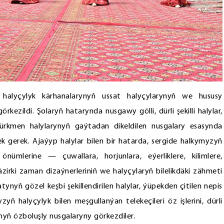
r halyçylyk kärhanalarynyň ussat halyçylarynyň we hususy
kezildi. Şolaryň hatarynda nusgawy gölli, dürli şekilli halylar,
ürkmen halylarynyň gaýtadan dikeldilen nusgalary esasynda
k gerek. Ajaýyp halylar bilen bir hatarda, sergide halkymyzyň
nümlerine — çuwallara, horjunlara, eýerliklere, kilimlere,
zirki zaman dizaýnerleriniň we halyçylaryň bilelikdäki zähmeti
tynyň gözel keşbi şekillendirilen halylar, ýüpekden çitilen nepis
ň halyçylyk bilen meşgullanýan telekeçileri öz işlerini, dürli
yň özboluşly nusgalaryny görkezdiler.