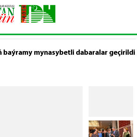
n halysynyň baýramy mynasybetli dabaralar geçirildi
baýramy mynasybetli dabaralar geçirildi