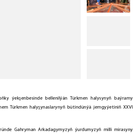
ky ýekşenbesinde bellenilýän Türkmen halysynyň baýramy
e hem Türkmen halyşynaslarynyň bütindünýä jemgyýetiniň XXVI
wründe Gahryman Arkadagymyzyň ýurdumyzyň milli mirasyny