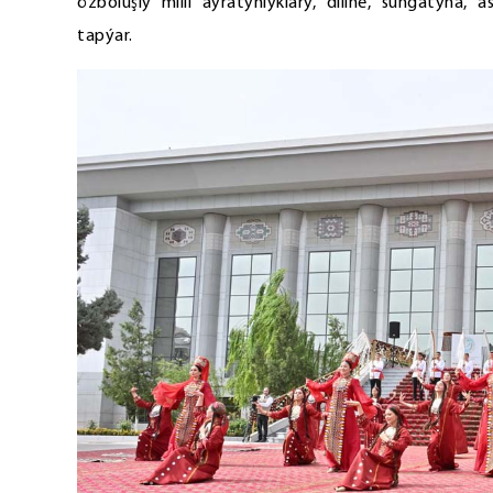
özboluşly milli aýratynlyklary, diline, sungatyna,
tapýar.