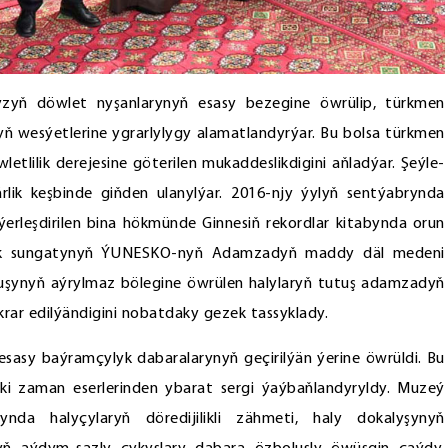
myzyň döwlet nyşanlarynyň esasy bezegine öwrülip, türkmen
zyň wesýetlerine ygrarlylygy alamatlandyrýar. Bu bolsa türkmen
etlilik derejesine göterilen mukaddeslikdigini aňladýar. Şeýle-
lik keşbinde giňden ulanylýar. 2016-njy ýylyň sentýabrynda
ýerleşdirilen bina hökmünde Ginnesiň rekordlar kitabynda orun
çylyk sungatynyň ÝUNESKO-nyň Adamzadyň maddy däl medeni
uşynyň aýrylmaz bölegine öwrülen halylaryň tutuş adamzadyň
ar edilýändigini nobatdaky gezek tassyklady.
esasy baýramçylyk dabaralarynyň geçirilýän ýerine öwrüldi. Bu
ki zaman eserlerinden ybarat sergi ýaýbaňlandyryldy. Muzeý
a halyçylaryň döredijilikli zähmeti, haly dokalyşynyň