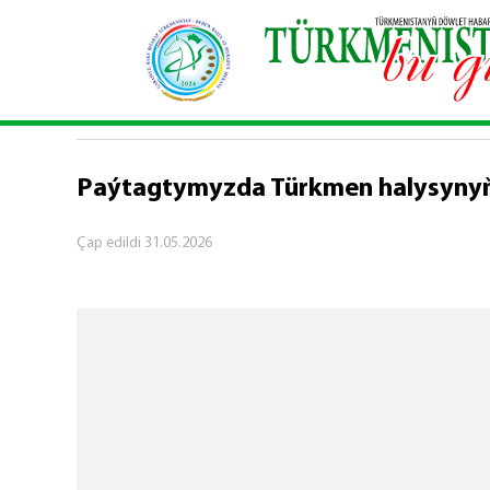
Baş sahypa
\
Jemgyýet
\
Paýtagtymyzda Türkme
JEMGYÝET
Paýtagtymyzda Türkmen halysynyň 
Çap edildi
31.05.2026