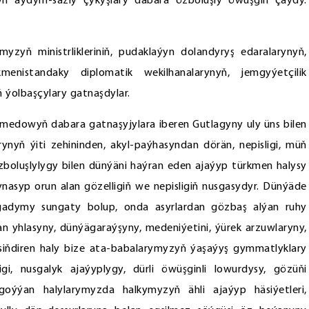
arynyň aýdym-sazly çykyşlary dabara özboluşly öwüşgin çaýdy.
myzyň ministrlikleriniň, pudaklaýyn dolandyryş edaralarynyň,
enistandaky diplomatik wekilhanalarynyň, jemgyýetçilik
ň ýolbaşçylary gatnaşdylar.
edowyň dabara gatnaşyjylara iberen Gutlagyny uly üns bilen
larynyň ýiti zehininden, akyl-paýhasyndan dörän, nepisligi, müň
 özboluşlylygy bilen dünýäni haýran eden ajaýyp türkmen halysy
syp orun alan gözelligiň we nepisligiň nusgasydyr. Dünýäde
gadymy sungaty bolup, onda asyrlardan gözbaş alýan ruhy
yhlasyny, dünýägaraýşyny, medeniýetini, ýürek arzuwlaryny,
 siňdiren haly bize ata-babalarymyzyň ýaşaýyş gymmatlyklary
ligi, nusgalyk ajaýyplygy, dürli öwüşginli lowurdysy, gözüňi
oýýan halylarymyzda halkymyzyň ähli ajaýyp häsiýetleri,