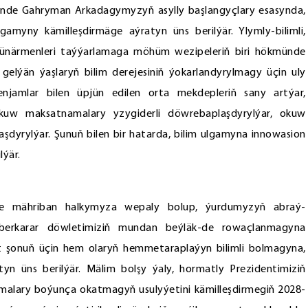
nde Gahryman Arkadagymyzyň asylly başlangyçlary esasynda,
amyny kämilleşdirmäge aýratyn üns berilýär. Ylymly-bilimli,
hünärmenleri taýýarlamaga möhüm wezipeleriň biri hökmünde
gelýän ýaşlaryň bilim derejesiniň ýokarlandyrylmagy üçin uly
enjamlar bilen üpjün edilen orta mekdepleriň sany artýar,
 okuw maksatnamalary yzygiderli döwrebaplaşdyrylýar, okuw
dyrylýar. Şunuň bilen bir hatarda, bilim ulgamyna innowasion
ýär.
e mähriban halkymyza wepaly bolup, ýurdumyzyň abraý-
r, berkarar döwletimiziň mundan beýläk-de rowaçlanmagyna
t şonuň üçin hem olaryň hemmetaraplaýyn bilimli bolmagyna,
yn üns berilýär. Mälim bolşy ýaly, hormatly Prezidentimiziň
malary boýunça okatmagyň usulyýetini kämilleşdirmegiň 2028-