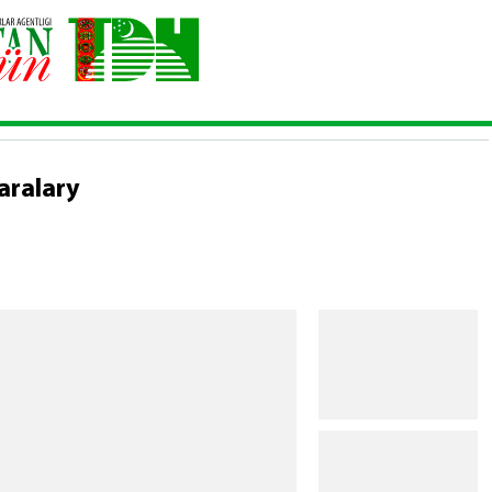
ňky jaň» dabaralary
aralary