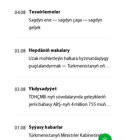
Teswirlemeler
04.08
Sagdyn ene — sagdyn çaga — sagdyn
geljek
Hepdäniň wakalary
03.08
Uzak möhletleýin halkara hyzmatdaşlygy
pugtalandyrmak — Türkmenistanyň oňyn
başlangyçlarynyň maksady
Ykdysadyýet
03.08
TDHÇMB-nyň söwdalarynda geleşikleriň
jemi bahasy ABŞ-nyň 4 million 755 müň
dollaryndan gowrak boldy
Syýasy habarlar
01.08
Türkmenistanyň Ministrler Kabinetiniň