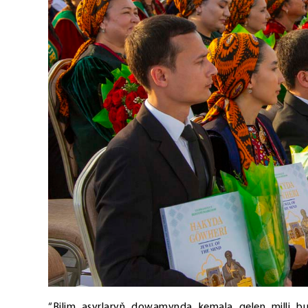
“Bilim asyrlaryň dowamynda kemala gelen milli 