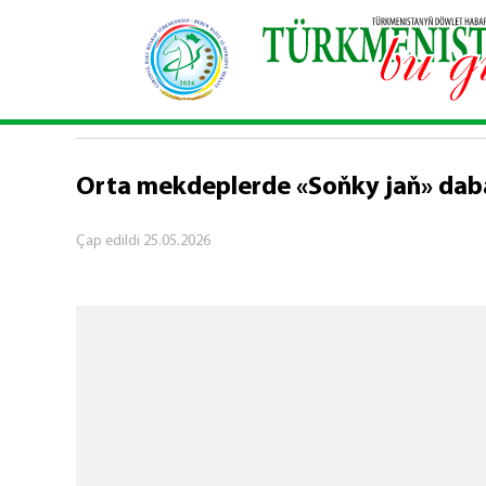
Baş sahypa
\
Jemgyýet
\
Orta mekdeplerde «So
JEMGYÝET
Orta mekdeplerde «Soňky jaň» dab
Çap edildi
25.05.2026