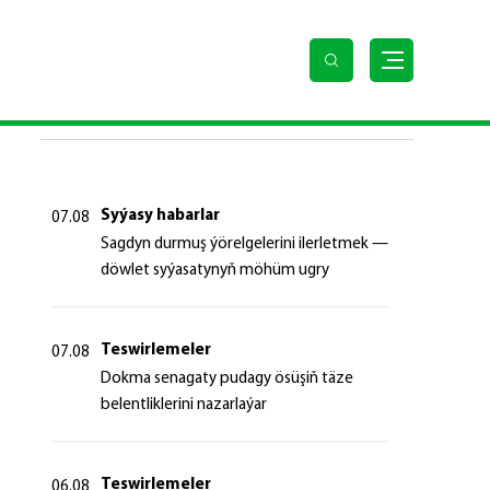
SOŇKY HABARLAR
Syýasy habarlar
07.08
Sagdyn durmuş ýörelgelerini ilerletmek —
döwlet syýasatynyň möhüm ugry
Teswirlemeler
07.08
Dokma senagaty pudagy ösüşiň täze
belentliklerini nazarlaýar
Teswirlemeler
06.08