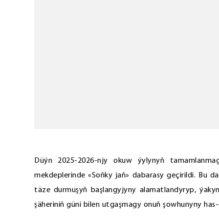
Düýn 2025-2026-njy okuw ýylynyň tamamlanmag
mekdeplerinde «Soňky jaň» dabarasy geçirildi. Bu 
täze durmuşyň başlangyjyny alamatlandyryp, ýakym
şäheriniň güni bilen utgaşmagy onuň şowhunyny has-