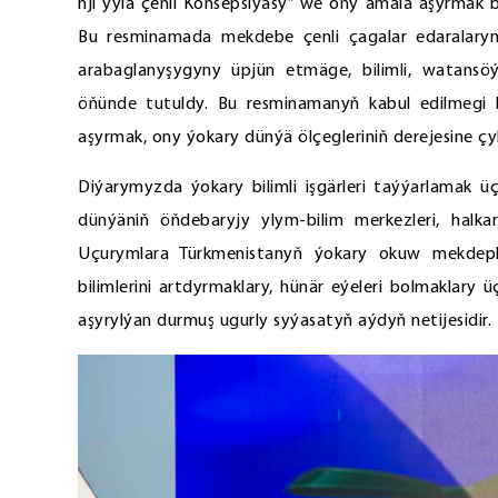
nji ýyla çenli Konsepsiýasy” we ony amala aşyrmak b
Bu resminamada mekdebe çenli çagalar edaralarynd
arabaglanyşygyny üpjün etmäge, bilimli, watansöý
öňünde tutuldy. Bu resminamanyň kabul edilmegi 
aşyrmak, ony ýokary dünýä ölçegleriniň derejesine çy
Diýarymyzda ýokary bilimli işgärleri taýýarlamak üç
dünýäniň öňdebaryjy ylym-bilim merkezleri, halkara
Uçurymlara Türkmenistanyň ýokary okuw mekdeple
bilimlerini artdyrmaklary, hünär eýeleri bolmaklary üç
aşyrylýan durmuş ugurly syýasatyň aýdyň netijesidir.