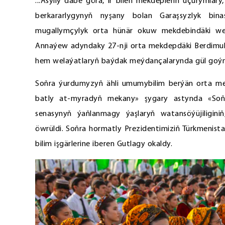
...Asylly däbe görä, ir bilen mekdepleriň uçurymla
berkararlygynyň nyşany bolan Garaşsyzlyk bi
mugallymçylyk orta hünär okuw mekdebindäki we
Annaýew adyndaky 27-nji orta mekdepdäki Berdimuha
hem welaýatlaryň baýdak meýdançalarynda gül goým
Soňra ýurdumyzyň ähli umumybilim berýän orta me
batly at-myradyň mekany» şygary astynda «Soňk
senasynyň ýaňlanmagy ýaşlaryň watansöýüjiligini
öwrüldi. Soňra hormatly Prezidentimiziň Türkmenist
bilim işgärlerine iberen Gutlagy okaldy.