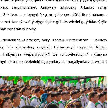
ry, bilim ulgamynyň işgärleri Watanymyzyň özygtyýarlylygynyň,
nasyna, Berdimuhamet Annaýew adyndaky Arkadag şäher
 Gökdepe etrabynyň Yzgant şäherçesindäki Berdimuhamet
met Annaýewiň ýadygärligine gül desselerini goýdular. Şeýle
ak dabaralary boldy.
kdeplerinde «Garaşsyz, baky Bitarap Türkmenistan — bedew
y jaň» dabaralary geçirildi. Dabaralaryň başynda Döwlet
ň, halkymyza wepalylygynyň we ruhubelentliginiň nyşanyna
anyň orta mekdepleriniň uçurymlaryna, mugallymlaryna we ähli