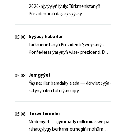
2026-njy ýylyň iýuly: Türkmenistanyň
Prezidentiniň daşary syýasy
başlangyçlaryndan ugur alyp
Syýasy habarlar
05.08
Türk­me­nis­ta­nyň Prezidenti Şweý­sa­ri­ýa
Kon­fe­de­ra­si­ýa­sy­nyň wi­se-prezidenti, Da­
şa­ry iş­ler fe­de­ral de­par­ta­men­ti­niň baş­ly­
gy­ny ka­bul et­di
Jemgyýet
05.08
Ýaş ne­sil­ler ba­ra­da­ky ala­da — döw­let sy­ýa­
sa­ty­nyň ile­ri tu­tul­ýan ug­ry
Teswirlemeler
05.08
Me­de­ni­ýet — gym­mat­ly milli mi­ras we pa­
ra­hat­çy­ly­gy ber­ka­rar et­me­giň mö­hüm
şer­ti