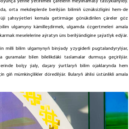
oýunça ýerine ýetirilmeli çäreleriň meýilnamasy tassyklanyldy.
a, orta mekdeplerde berilýän bilimiň üznüksizligini hem-de
üji şahsyýetleri kemala getirmäge gönükdirilen çäreler göz
bilim ulgamyny kämilleşdirmek, ulgamda özgertmeleri amala
karmak meselelerine aýratyn üns berilýändigine şaýatlyk edýär.
in milli bilim ulgamynyň binýady yzygiderli pugtalandyrylýar,
 guramalar bilen bilelikdäki taslamalar durmuşa geçirilýär.
rinde bolşy ýaly, daşary ýurtlaryň bilim ojaklarynda hem
in giň mümkinçilikler döredilýär. Bularyň ählisi üstünlikli amala