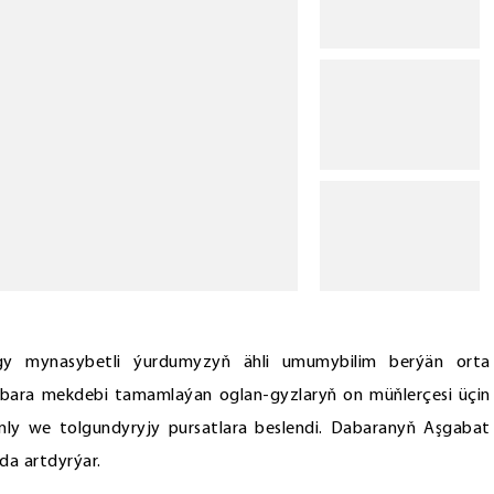
y mynasybetli ýurdumyzyň ähli umumybilim berýän orta
dabara mekdebi tamamlaýan oglan-gyzlaryň on müňlerçesi üçin
ly we tolgundyryjy pursatlara beslendi. Dabaranyň Aşgabat
da artdyrýar.