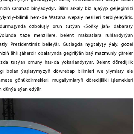
miziň sarsmaz binýadydyr. Bilim arkaly biz ajaýyp geljegimizi
lymly-bilimli hem-de Watana wepaly nesilleri terbiýeleýäris.
durmuşynda özboluşly orun tutýan «Soňky jaň» dabarasy
lunda täze menzillere, belent maksatlara ruhlandyrýan
tly Prezidentimiz belleýär. Gutlagda nygtalyşy ýaly, gözel
iziň ähli şäherdir obalarynda geçirilýän baý mazmunly çäreler
da tutýan ornuny has-da ýokarlandyrýar. Belent döredijilik
gi bolan ýaşlarymyzyň döwrebap bilimleri we ylymlary ele
mete gönükdirmekleri, mugallymlaryň döredijilikli işlemekleri
in dünýä aýan edýär.