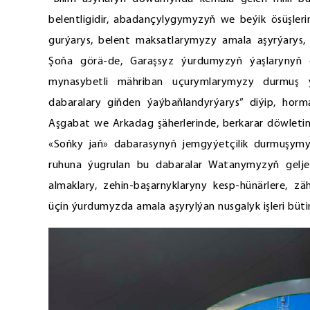
belentligidir, abadançylygymyzyň we beýik ösüşleri
gurýarys, belent maksatlarymyzy amala aşyrýarys, y
Şoňa görä-de, Garaşsyz ýurdumyzyň ýaşlarynyň 
mynasybetli mähriban uçurymlarymyzy durmuş ýo
dabaralary giňden ýaýbaňlandyrýarys” diýip, horma
Aşgabat we Arkadag şäherlerinde, berkarar döwletim
«Soňky jaň» dabarasynyň jemgyýetçilik durmuşymyz
ruhuna ýugrulan bu dabaralar Watanymyzyň gelje
almaklary, zehin-başarnyklaryny kesp-hünärlere, zäh
üçin ýurdumyzda amala aşyrylýan nusgalyk işleri büt