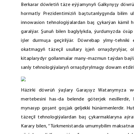
Berkarar döwletiň täze eýýamynyň Galkynyşy döwrü
hormatly Prezidentimiziň baştutanlygynda bilim ulg
innowasion tehnologiýalardan baş çykarýan kämil 
garalýar. Şunuň bilen baglylykda, ýurdumyzda ösüp 
işler durmuşa geçirilýär. Döwrebap ylmy-tehniki 
okatmagyň täzeçil usullary işjeň ornaşdyrylýar,
kitaplarydyr gollanmalar many-mazmun taýdan baýlaş
sanly tehnologiýalaryň ornaşdyrylmagy dowam etdiril
Häzirki döwrüň ýaşlary Garaşsyz Watanymyza w
mertebesini has-da belende göterjek nesillerdi
mynasyp goşant goşjak geljekki hünärmenlerdir. Hu
täzeçil tehnologiýalardan baş çykarmaklaryna aýrat
Karary bilen, “Türkmenistanda umumybilim maksatna