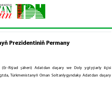
enistanyň Prezidentiniň Permany
yň Prezidentiniň Permany
(Er-Riýad şäheri) Adatdan daşary we Doly ygtyýarly ilçisi
gtda, Türkmenistanyň Oman Soltanlygyndaky Adatdan daşary