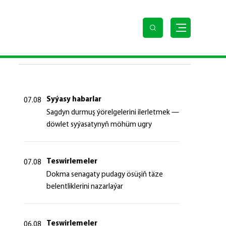
SOŇKY HABARLAR
Syýasy habarlar
07.08
Sagdyn durmuş ýörelgelerini ilerletmek —
döwlet syýasatynyň möhüm ugry
Teswirlemeler
07.08
Dokma senagaty pudagy ösüşiň täze
belentliklerini nazarlaýar
Teswirlemeler
06.08