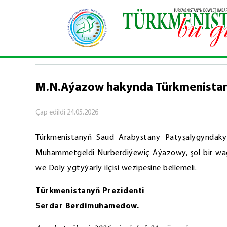
Baş sahypa
\
Resmi
\
M.N.Aýazow hakynda Türkm
RESMI
M.N.Aýazow hakynda Türkmenistan
Çap edildi
24.05.2026
Türkmenistanyň Saud Arabystany Patyşalygyndaky 
Muhammetgeldi Nurberdiýewiç Aýazowy, şol bir wa
we Doly ygtyýarly ilçisi wezipesine bellemeli.
Türkmenistanyň Prezidenti
Serdar
Berdimuhamedow
.