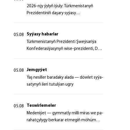
2026-njy ýylyň iýuly: Türkmenistanyň
Prezidentiniň daşary syýasy
başlangyçlaryndan ugur alyp
Syýasy habarlar
05.08
Türk­me­nis­ta­nyň Prezidenti Şweý­sa­ri­ýa
Kon­fe­de­ra­si­ýa­sy­nyň wi­se-prezidenti, Da­
şa­ry iş­ler fe­de­ral de­par­ta­men­ti­niň baş­ly­
gy­ny ka­bul et­di
Jemgyýet
05.08
Ýaş ne­sil­ler ba­ra­da­ky ala­da — döw­let sy­ýa­
sa­ty­nyň ile­ri tu­tul­ýan ug­ry
Teswirlemeler
05.08
Me­de­ni­ýet — gym­mat­ly milli mi­ras we pa­
ra­hat­çy­ly­gy ber­ka­rar et­me­giň mö­hüm
şer­ti