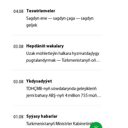
Teswirlemeler
04.08
Sagdyn ene — sagdyn çaga — sagdyn
geljek
Hepdäniň wakalary
03.08
Uzak möhletleýin halkara hyzmatdaşlygy
pugtalandyrmak — Türkmenistanyň oňyn
başlangyçlarynyň maksady
Ykdysadyýet
03.08
TDHÇMB-nyň söwdalarynda geleşikleriň
jemi bahasy ABŞ-nyň 4 million 755 müň
dollaryndan gowrak boldy
Syýasy habarlar
01.08
Türkmenistanyň Ministrler Kabinetiniň