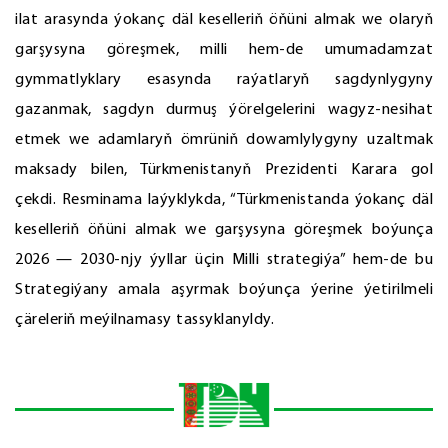
ilat arasynda ýokanç däl keselleriň öňüni almak we olaryň
garşysyna göreşmek, milli hem-de umumadamzat
gymmatlyklary esasynda raýatlaryň sagdynlygyny
gazanmak, sagdyn durmuş ýörelgelerini wagyz-nesihat
etmek we adamlaryň ömrüniň dowamlylygyny uzaltmak
maksady bilen, Türkmenistanyň Prezidenti Karara gol
çekdi. Resminama laýyklykda, “Türkmenistanda ýokanç däl
keselleriň öňüni almak we garşysyna göreşmek boýunça
2026 — 2030-njy ýyllar üçin Milli strategiýa” hem-de bu
Strategiýany amala aşyrmak boýunça ýerine ýetirilmeli
çäreleriň meýilnamasy tassyklanyldy.