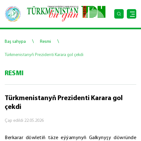
\
\
Baş sahypa
Resmi
Türkmenistanyň Prezidenti Karara gol çekdi
RESMI
Türkmenistanyň Prezidenti Karara gol
çekdi
Çap edildi
22.05.2026
Berkarar döwletiň täze eýýamynyň Galkynyşy döwründe