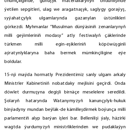
önümçiliginde, gurluşyk materiallarynyň öndürilişinde
ýetilen sepgitleri, ulag we aragatnaşyk, saglygy goraýyş,
syýahatçylyk ulgamlarynda gazanylan üstünlikleri
görkezdi. Myhmanlar “Musulman dünýäsiniň zenanlarynyň
milli geýimleriniň modasy” atly festiwalyň çäklerinde
türkmen milli egin-eşikleriniň köpöwüşginli
aýratynlyklaryna baha bermek mümkinçiligine eýe
boldular.
15-nji maýda hormatly Prezidentimiz sanly ulgam arkaly
Ministrler Kabinetiniň nobatdaky mejlisini geçirdi. Onda
döwlet durmuşyna degişli birnäçe meselelere seredildi.
Şolaryň hatarynda Watanymyzyň kanunçylyk-hukuk
binýadyny mundan beýläk-de kämilleşdirmek boýunça milli
parlamentiň alyp barýan işleri bar. Bellenilişi ýaly, häzirki
wagtda ýurdumyzyň ministrliklerinden we pudaklaýyn