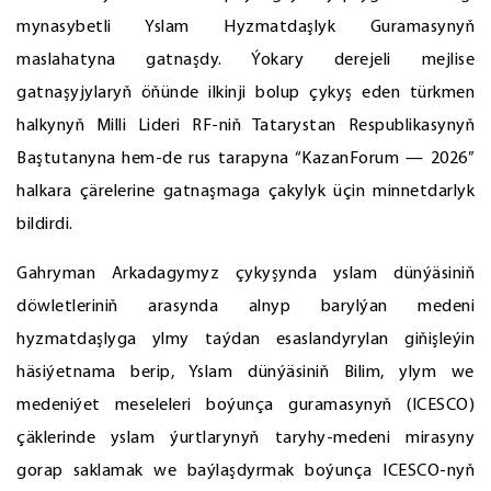
mynasybetli Yslam Hyzmatdaşlyk Guramasynyň
maslahatyna gatnaşdy. Ýokary derejeli mejlise
gatnaşyjylaryň öňünde ilkinji bolup çykyş eden türkmen
halkynyň Milli Lideri RF-niň Tatarystan Respublikasynyň
Baştutanyna hem-de rus tarapyna “KazanForum — 2026”
halkara çärelerine gatnaşmaga çakylyk üçin minnetdarlyk
bildirdi.
Gahryman Arkadagymyz çykyşynda yslam dünýäsiniň
döwletleriniň arasynda alnyp barylýan medeni
hyzmatdaşlyga ylmy taýdan esaslandyrylan giňişleýin
häsiýetnama berip, Yslam dünýäsiniň Bilim, ylym we
medeniýet meseleleri boýunça guramasynyň (ICESCO)
çäklerinde yslam ýurtlarynyň taryhy-medeni mirasyny
gorap saklamak we baýlaşdyrmak boýunça ICESCO-nyň