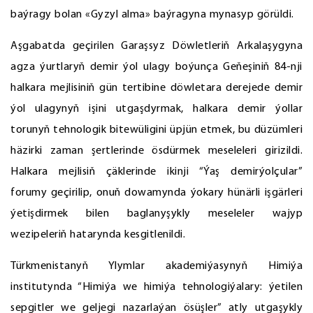
baýragy bolan «Gyzyl alma» baýragyna mynasyp görüldi.
Aşgabatda geçirilen Garaşsyz Döwletleriň Arkalaşygyna
agza ýurtlaryň demir ýol ulagy boýunça Geňeşiniň 84-nji
halkara mejlisiniň gün tertibine döwletara derejede demir
ýol ulagynyň işini utgaşdyrmak, halkara demir ýollar
torunyň tehnologik bitewüligini üpjün etmek, bu düzümleri
häzirki zaman şertlerinde ösdürmek meseleleri girizildi.
Halkara mejlisiň çäklerinde ikinji “Ýaş demirýolçular”
forumy geçirilip, onuň dowamynda ýokary hünärli işgärleri
ýetişdirmek bilen baglanyşykly meseleler wajyp
wezipeleriň hatarynda kesgitlenildi.
Türkmenistanyň Ylymlar akademiýasynyň Himiýa
institutynda “Himiýa we himiýa tehnologiýalary: ýetilen
sepgitler we geljegi nazarlaýan ösüşler” atly utgaşykly