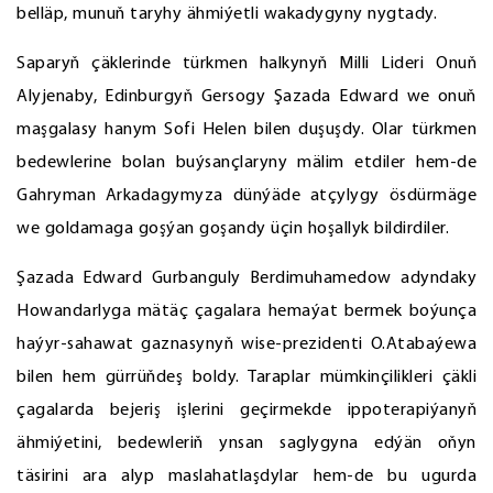
belläp, munuň taryhy ähmiýetli wakadygyny nygtady.
Saparyň çäklerinde türkmen halkynyň Milli Lideri Onuň
Alyjenaby, Edinburgyň Gersogy Şazada Edward we onuň
maşgalasy hanym Sofi Helen bilen duşuşdy. Olar türkmen
bedewlerine bolan buýsançlaryny mälim etdiler hem-de
Gahryman Arkadagymyza dünýäde atçylygy ösdürmäge
we goldamaga goşýan goşandy üçin hoşallyk bildirdiler.
Şazada Edward Gurbanguly Berdimuhamedow adyndaky
Howandarlyga mätäç çagalara hemaýat bermek boýunça
haýyr-sahawat gaznasynyň wise-prezidenti O.Atabaýewa
bilen hem gürrüňdeş boldy. Taraplar mümkinçilikleri çäkli
çagalarda bejeriş işlerini geçirmekde ippoterapiýanyň
ähmiýetini, bedewleriň ynsan saglygyna edýän oňyn
täsirini ara alyp maslahatlaşdylar hem-de bu ugurda