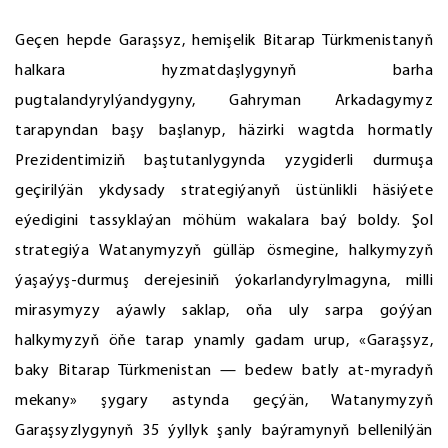
Geçen hepde Garaşsyz, hemişelik Bitarap Türkmenistanyň
halkara hyzmatdaşlygynyň barha
pugtalandyrylýandygyny, Gahryman Arkadagymyz
tarapyndan başy başlanyp, häzirki wagtda hormatly
Prezidentimiziň baştutanlygynda yzygiderli durmuşa
geçirilýän ykdysady strategiýanyň üstünlikli häsiýete
eýedigini tassyklaýan möhüm wakalara baý boldy. Şol
strategiýa Watanymyzyň gülläp ösmegine, halkymyzyň
ýaşaýyş-durmuş derejesiniň ýokarlandyrylmagyna, milli
mirasymyzy aýawly saklap, oňa uly sarpa goýýan
halkymyzyň öňe tarap ynamly gadam urup, «Garaşsyz,
baky Bitarap Türkmenistan — bedew batly at-myradyň
mekany» şygary astynda geçýän, Watanymyzyň
Garaşsyzlygynyň 35 ýyllyk şanly baýramynyň bellenilýän