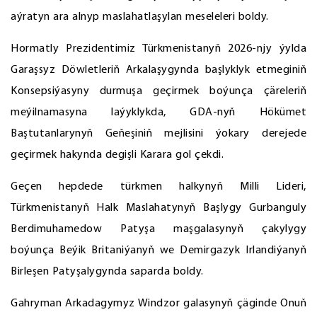
aýratyn ara alnyp maslahatlaşylan meseleleri boldy.
Hormatly Prezidentimiz Türkmenistanyň 2026-njy ýylda
Garaşsyz Döwletleriň Arkalaşygynda başlyklyk etmeginiň
Konsepsiýasyny durmuşa geçirmek boýunça çäreleriň
meýilnamasyna laýyklykda, GDA-nyň Hökümet
Baştutanlarynyň Geňeşiniň mejlisini ýokary derejede
geçirmek hakynda degişli Karara gol çekdi.
Geçen hepdede türkmen halkynyň Milli Lideri,
Türkmenistanyň Halk Maslahatynyň Başlygy Gurbanguly
Berdimuhamedow Patyşa maşgalasynyň çakylygy
boýunça Beýik Britaniýanyň we Demirgazyk Irlandiýanyň
Birleşen Patyşalygynda saparda boldy.
Gahryman Arkadagymyz Windzor galasynyň çäginde Onuň