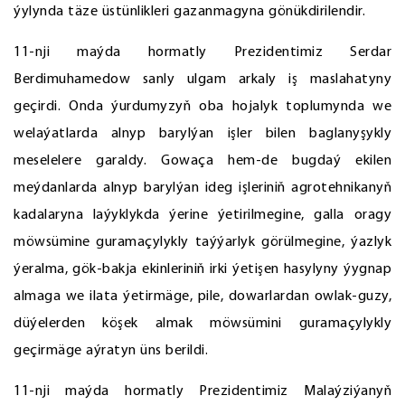
ýylynda täze üstünlikleri gazanmagyna gönükdirilendir.
11-nji maýda hormatly Prezidentimiz Serdar
Berdimuhamedow sanly ulgam arkaly iş maslahatyny
geçirdi. Onda ýurdumyzyň oba hojalyk toplumynda we
welaýatlarda alnyp barylýan işler bilen baglanyşykly
meselelere garaldy. Gowaça hem-de bugdaý ekilen
meýdanlarda alnyp barylýan ideg işleriniň agrotehnikanyň
kadalaryna laýyklykda ýerine ýetirilmegine, galla oragy
möwsümine guramaçylykly taýýarlyk görülmegine, ýazlyk
ýeralma, gök-bakja ekinleriniň irki ýetişen hasylyny ýygnap
almaga we ilata ýetirmäge, pile, dowarlardan owlak-guzy,
düýelerden köşek almak möwsümini guramaçylykly
geçirmäge aýratyn üns berildi.
11-nji maýda hormatly Prezidentimiz Malaýziýanyň