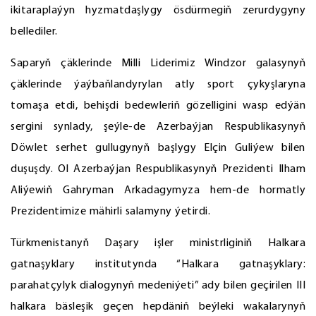
ikitaraplaýyn hyzmatdaşlygy ösdürmegiň zerurdygyny
bellediler.
Saparyň çäklerinde Milli Liderimiz Windzor galasynyň
çäklerinde ýaýbaňlandyrylan atly sport çykyşlaryna
tomaşa etdi, behişdi bedewleriň gözelligini wasp edýän
sergini synlady, şeýle-de Azerbaýjan Respublikasynyň
Döwlet serhet gullugynyň başlygy Elçin Guliýew bilen
duşuşdy. Ol Azerbaýjan Respublikasynyň Prezidenti Ilham
Aliýewiň Gahryman Arkadagymyza hem-de hormatly
Prezidentimize mähirli salamyny ýetirdi.
Türkmenistanyň Daşary işler ministrliginiň Halkara
gatnaşyklary institutynda “Halkara gatnaşyklary:
parahatçylyk dialogynyň medeniýeti” ady bilen geçirilen III
halkara bäsleşik geçen hepdäniň beýleki wakalarynyň