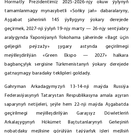
Hormatly Prezidentimiz 2025-2026-njy okuw ýylynyň
tamamlanmagy mynasybetli «Soňky jaň» dabaralaryny,
Aşgabat şäheriniň 145 ýyllygyny ýokary derejede
geçirmek, 2027-nji ýylyň 19-njy marty — 26-njy sentýabry
aralygynda Ýaponiýanyň Ýokohama şäherinde «Bagt üçin
geljegiň peýzažy» şygary astynda geçirilmegi
meýilleşdirilýän «Green Ekspo — 2027» halkara
bagbançylyk sergisine Türkmenistanyň ýokary derejede
gatnaşmagy baradaky teklipleri goldady.
Gahryman Arkadagymyzyň 13-14-nji maýda Russiýa
Federasiýasynyň Tatarystan Respublikasyna amala aşyran
saparynyň netijeleri, şeýle hem 22-nji maýda Aşgabatda
geçirilmegi meýilleşdirilýän Garaşsyz Döwletleriň
Arkalaşygynyň Hökümet Baştutanlarynyň Geňeşiniň
nobatdaky mejlisine görülýän taýýarlyk işleri mejlisiň