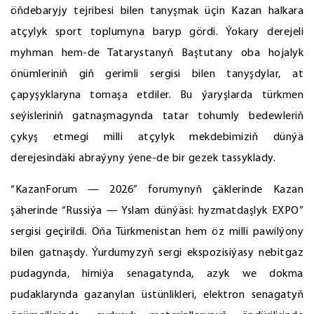
öňdebaryjy tejribesi bilen tanyşmak üçin Kazan halkara
atçylyk sport toplumyna baryp gördi. Ýokary derejeli
myhman hem-de Tatarystanyň Baştutany oba hojalyk
önümleriniň giň gerimli sergisi bilen tanyşdylar, at
çapyşyklaryna tomaşa etdiler. Bu ýaryşlarda türkmen
seýisleriniň gatnaşmagynda tatar tohumly bedewleriň
çykyş etmegi milli atçylyk mekdebimiziň dünýä
derejesindäki abraýyny ýene-de bir gezek tassyklady.
“KazanForum — 2026” forumynyň çäklerinde Kazan
şäherinde “Russiýa — Yslam dünýäsi: hyzmatdaşlyk EXPO”
sergisi geçirildi. Oňa Türkmenistan hem öz milli pawilýony
bilen gatnaşdy. Ýurdumyzyň sergi ekspozisiýasy nebitgaz
pudagynda, himiýa senagatynda, azyk we dokma
pudaklarynda gazanylan üstünlikleri, elektron senagatyň