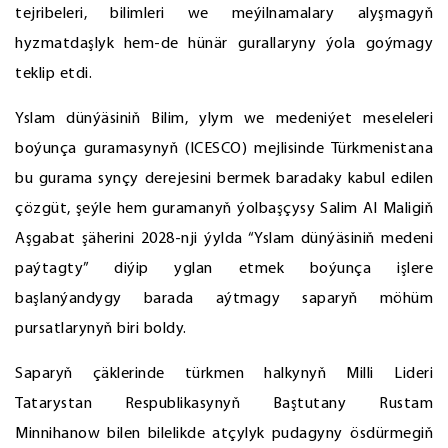
tejribeleri, bilimleri we meýilnamalary alyşmagyň
hyzmatdaşlyk hem-de hünär gurallaryny ýola goýmagy
teklip etdi.
Yslam dünýäsiniň Bilim, ylym we medeniýet meseleleri
boýunça guramasynyň (ICESCO) mejlisinde Türkmenistana
bu gurama synçy derejesini bermek baradaky kabul edilen
çözgüt, şeýle hem guramanyň ýolbaşçysy Salim Al Maligiň
Aşgabat şäherini 2028-nji ýylda “Yslam dünýäsiniň medeni
paýtagty” diýip yglan etmek boýunça işlere
başlanýandygy barada aýtmagy saparyň möhüm
pursatlarynyň biri boldy.
Saparyň çäklerinde türkmen halkynyň Milli Lideri
Tatarystan Respublikasynyň Baştutany Rustam
Minnihanow bilen bilelikde atçylyk pudagyny ösdürmegiň