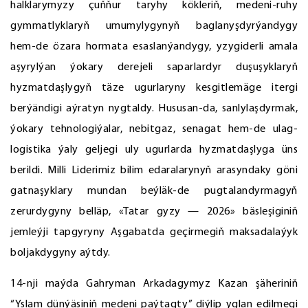
halklarymyzy çuňňur taryhy kökleriň, medeni-ruhy
gymmatlyklaryň umumylygynyň baglanyşdyrýandygy
hem-de özara hormata esaslanýandygy, yzygiderli amala
aşyrylýan ýokary derejeli saparlardyr duşuşyklaryň
hyzmatdaşlygyň täze ugurlaryny kesgitlemäge itergi
berýändigi aýratyn nygtaldy. Hususan-da, sanlylaşdyrmak,
ýokary tehnologiýalar, nebitgaz, senagat hem-de ulag-
logistika ýaly geljegi uly ugurlarda hyzmatdaşlyga üns
berildi. Milli Liderimiz bilim edaralarynyň arasyndaky göni
gatnaşyklary mundan beýläk-de pugtalandyrmagyň
zerurdygyny belläp, «Tatar gyzy — 2026» bäsleşiginiň
jemleýji tapgyryny Aşgabatda geçirmegiň maksadalaýyk
boljakdygyny aýtdy.
14-nji maýda Gahryman Arkadagymyz Kazan şäheriniň
“Yslam dünýäsiniň medeni paýtagty” diýlip yglan edilmegi