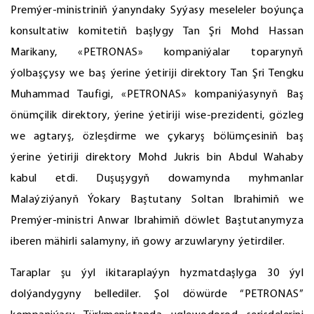
Premýer-ministriniň ýanyndaky Syýasy meseleler boýunça
konsultatiw komitetiň başlygy Tan Şri Mohd Hassan
Marikany, «PETRONAS» kompaniýalar toparynyň
ýolbaşçysy we baş ýerine ýetiriji direktory Tan Şri Tengku
Muhammad Taufigi, «PETRONAS» kompaniýasynyň Baş
önümçilik direktory, ýerine ýetiriji wise-prezidenti, gözleg
we agtaryş, özleşdirme we çykaryş bölümçesiniň baş
ýerine ýetiriji direktory Mohd Jukris bin Abdul Wahaby
kabul etdi. Duşuşygyň dowamynda myhmanlar
Malaýziýanyň Ýokary Baştutany Soltan Ibrahimiň we
Premýer-ministri Anwar Ibrahimiň döwlet Baştutanymyza
iberen mähirli salamyny, iň gowy arzuwlaryny ýetirdiler.
Taraplar şu ýyl ikitaraplaýyn hyzmatdaşlyga 30 ýyl
dolýandygyny bellediler. Şol döwürde “PETRONAS”