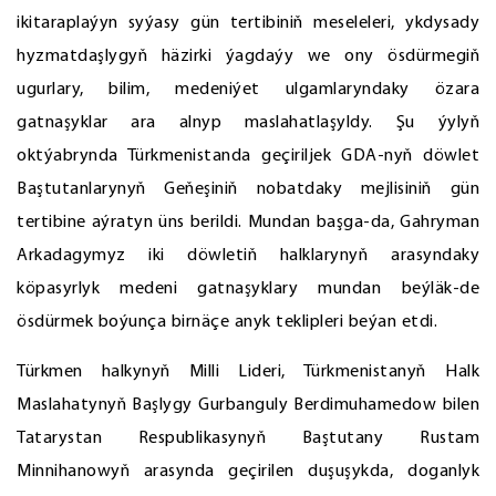
ikitaraplaýyn syýasy gün tertibiniň meseleleri, ykdysady
hyzmatdaşlygyň häzirki ýagdaýy we ony ösdürmegiň
ugurlary, bilim, medeniýet ulgamlaryndaky özara
gatnaşyklar ara alnyp maslahatlaşyldy. Şu ýylyň
oktýabrynda Türkmenistanda geçiriljek GDA-nyň döwlet
Baştutanlarynyň Geňeşiniň nobatdaky mejlisiniň gün
tertibine aýratyn üns berildi. Mundan başga-da, Gahryman
Arkadagymyz iki döwletiň halklarynyň arasyndaky
köpasyrlyk medeni gatnaşyklary mundan beýläk-de
ösdürmek boýunça birnäçe anyk teklipleri beýan etdi.
Türkmen halkynyň Milli Lideri, Türkmenistanyň Halk
Maslahatynyň Başlygy Gurbanguly Berdimuhamedow bilen
Tatarystan Respublikasynyň Baştutany Rustam
Minnihanowyň arasynda geçirilen duşuşykda, doganlyk