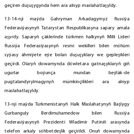
geçiren duşuşygynda hem ara alnyp maslahatlaşyldy.
13-14-nji maýda Gahryman Arkadagymyz Russiýa
Federasiýasynyň Tatarystan Respublikasyna sapary amala
aşyrdy. Saparyň çäklerinde türkmen halkynyň Milli Lideri
Russiýa Federasiýasynyň resmi wekilleri bilen möhüm
syýasy ähmiýete eýe bolan duşuşyklary we gepleşikleri
geçirdi. Olaryň dowamynda döwletara gatnaşyklaryň giň
ugurlar boýunça mundan beýläk-de
pugtalandyrylmagynyň mümkinçilikleri ara alnyp
maslahatlaşyldy.
13-nji maýda Türkmenistanyň Halk Maslahatynyň Başlygy
Gurbanguly Berdimuhamedow bilen Russiýa
Federasiýasynyň Prezidenti Wladimir Putiniň arasynda
telefon arkaly söhbetdeşlik geçirildi. Onuň dowamynda