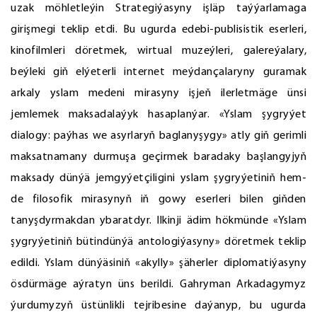
uzak möhletleýin Strategiýasyny işläp taýýarlamaga
girişmegi teklip etdi. Bu ugurda edebi-publisistik eserleri,
kinofilmleri döretmek, wirtual muzeýleri, galereýalary,
beýleki giň elýeterli internet meýdançalaryny guramak
arkaly yslam medeni mirasyny işjeň ilerletmäge ünsi
jemlemek maksadalaýyk hasaplanýar. «Yslam şygryýet
dialogy: paýhas we asyrlaryň baglanyşygy» atly giň gerimli
maksatnamany durmuşa geçirmek baradaky başlangyjyň
maksady dünýä jemgyýetçiligini yslam şygryýetiniň hem-
de filosofik mirasynyň iň gowy eserleri bilen giňden
tanyşdyrmakdan ybaratdyr. Ilkinji ädim hökmünde «Yslam
şygryýetiniň bütindünýä antologiýasyny» döretmek teklip
edildi. Yslam dünýäsiniň «akylly» şäherler diplomatiýasyny
ösdürmäge aýratyn üns berildi. Gahryman Arkadagymyz
ýurdumyzyň üstünlikli tejribesine daýanyp, bu ugurda