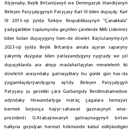
Alyjenaby, Beýik Britaniýanyň we Demirgazyk Irlandiýanyň
Birleşen Patyşalygynyň Patyşasy Karl III bilen duşuşdy. Karl
III 2015-nji ýylda Türkiýe Respublikasynyň “Çanakkala”
ýadygärlikler toplumynda geçirilen çärelerde Milli Liderimiz
bilen bolan duşuşygyny hem-de döwlet Baştutanymyzyň
2023-nji ýylda Beýik Britaniýa amala aşyran saparyny
ýakymly duýgular bilen ýatlaýandygyny nygtady we şol
duşuşyklarda ara alnyp maslahatlaşylan meseleleriň iki
döwletiň arasyndaky gatnaşyklary bu günki gün has-da
ýygjamlaşdyrýandygyny aýtdy. Birleşen Patyşalygyň
Patyşasy şu gezekki çärä Gurbanguly Berdimuhamedow
adyndaky Howandarlyga mätäç çagalara hemaýat
bermek boýunça haýyr-sahawat gaznasynyň wise-
prezidenti O.Atabaýewanyň gatnaşmagynyň britan
halkyna goýulýan hormat hökmünde kabul edilýändigini