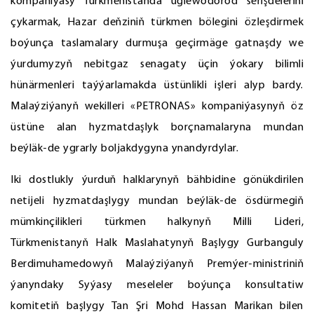
kompaniýasy Türkmenistanda uglewodorod serişdelerini
çykarmak, Hazar deňziniň türkmen bölegini özleşdirmek
boýunça taslamalary durmuşa geçirmäge gatnaşdy we
ýurdumyzyň nebitgaz senagaty üçin ýokary bilimli
hünärmenleri taýýarlamakda üstünlikli işleri alyp bardy.
Malaýziýanyň wekilleri «PETRONAS» kompaniýasynyň öz
üstüne alan hyzmatdaşlyk borçnamalaryna mundan
beýläk-de ygrarly boljakdygyna ynandyrdylar.
Iki dostlukly ýurduň halklarynyň bähbidine gönükdirilen
netijeli hyzmatdaşlygy mundan beýläk-de ösdürmegiň
mümkinçilikleri türkmen halkynyň Milli Lideri,
Türkmenistanyň Halk Maslahatynyň Başlygy Gurbanguly
Berdimuhamedowyň Malaýziýanyň Premýer-ministriniň
ýanyndaky Syýasy meseleler boýunça konsultatiw
komitetiň başlygy Tan Şri Mohd Hassan Marikan bilen