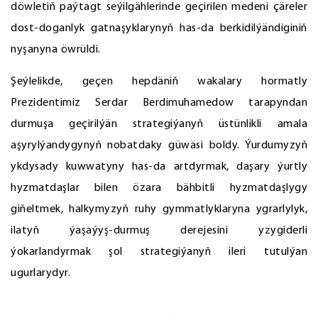
döwletiň paýtagt seýilgählerinde geçirilen medeni çäreler
dost-doganlyk gatnaşyklarynyň has-da berkidilýändiginiň
nyşanyna öwrüldi.
Şeýlelikde, geçen hepdäniň wakalary hormatly
Prezidentimiz Serdar Berdimuhamedow tarapyndan
durmuşa geçirilýän strategiýanyň üstünlikli amala
aşyrylýandygynyň nobatdaky güwäsi boldy. Ýurdumyzyň
ykdysady kuwwatyny has-da artdyrmak, daşary ýurtly
hyzmatdaşlar bilen özara bähbitli hyzmatdaşlygy
giňeltmek, halkymyzyň ruhy gymmatlyklaryna ygrarlylyk,
ilatyň ýaşaýyş-durmuş derejesini yzygiderli
ýokarlandyrmak şol strategiýanyň ileri tutulýan
ugurlarydyr.