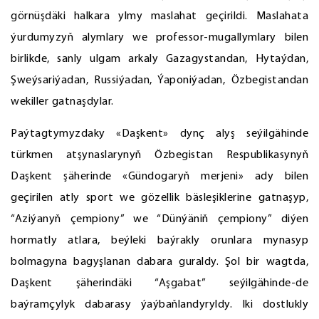
görnüşdäki halkara ylmy maslahat geçirildi. Maslahata
ýurdumyzyň alymlary we professor-mugallymlary bilen
birlikde, sanly ulgam arkaly Gazagystandan, Hytaýdan,
Şweýsariýadan, Russiýadan, Ýaponiýadan, Özbegistandan
wekiller gatnaşdylar.
Paýtagtymyzdaky «Daşkent» dynç alyş seýilgähinde
türkmen atşynaslarynyň Özbegistan Respublikasynyň
Daşkent şäherinde «Gündogaryň merjeni» ady bilen
geçirilen atly sport we gözellik bäsleşiklerine gatnaşyp,
“Aziýanyň çempiony” we “Dünýäniň çempiony” diýen
hormatly atlara, beýleki baýrakly orunlara mynasyp
bolmagyna bagyşlanan dabara guraldy. Şol bir wagtda,
Daşkent şäherindäki “Aşgabat” seýilgähinde-de
baýramçylyk dabarasy ýaýbaňlandyryldy. Iki dostlukly