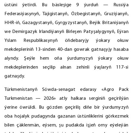
üstüni ýetirdi. Bu bäsleşige 9 ýurduň — Russiýa
Federasiýasynyň, Täjigistanyň, Özbegistanyň, Gruziýanyň,
HHR-iň, Gazagystanyň, Gyrgyzystanyň, Beýik Britaniýanyň
we Demirgazyk Irlandiýanyň Birleşen Patyşalygynyň, Eýran
Yslam Respublikasynyň öňdebaryjy ýokary okuw
mekdepleriniň 13-sinden 40-dan gowrak gatnaşyjy hasaba
alyndy. Şeýle hem oňa ýurdumyzyň ýokary okuw
mekdeplerinden seçilip alnan zehinli ýaşlaryň 117-si
gatnaşdy.
Türkmenistanyň Söwda-senagat edarasy «Agro Pack
Turkmenistan — 2026» atly halkara serginiň geçirilýän
ýerine öwrüldi. Bu gözden geçiriliş diňe bir ýurdumyzyň
oba hojalyk pudagynda gazanan üstünliklerini görkezmek
bilen çäklenmän, eýsem, şu pudakda işjeň orny eýeleýän