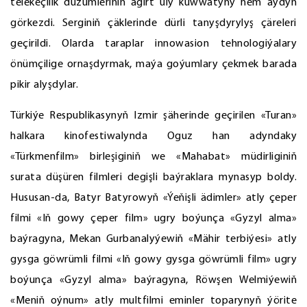
telekeçilik düzümleriniň ägirt uly kuwwatyny hem aýdyň
görkezdi. Serginiň çäklerinde dürli tanyşdyrylyş çäreleri
geçirildi. Olarda taraplar innowasion tehnologiýalary
önümçilige ornaşdyrmak, maýa goýumlary çekmek barada
pikir alyşdylar.
Türkiýe Respublikasynyň Izmir şäherinde geçirilen «Turan»
halkara kinofestiwalynda Oguz han adyndaky
«Türkmenfilm» birleşiginiň we «Mahabat» müdirliginiň
surata düşüren filmleri degişli baýraklara mynasyp boldy.
Hususan-da, Batyr Batyrowyň «Ýeňişli ädimler» atly çeper
filmi «Iň gowy çeper film» ugry boýunça «Gyzyl alma»
baýragyna, Mekan Gurbanalyýewiň «Mähir terbiýesi» atly
gysga göwrümli filmi «Iň gowy gysga göwrümli film» ugry
boýunça «Gyzyl alma» baýragyna, Röwşen Welmiýewiň
«Meniň oýnum» atly multfilmi eminler toparynyň ýörite