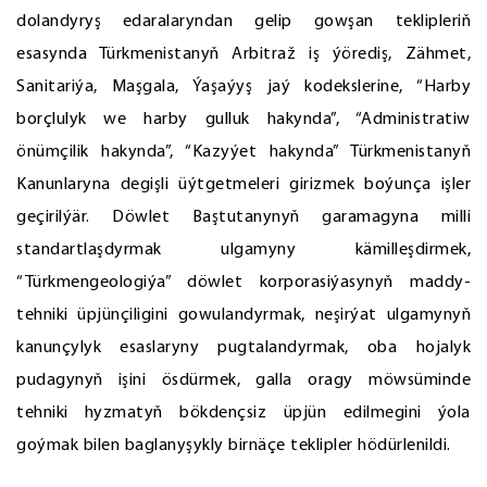
dolandyryş edaralaryndan gelip gowşan teklipleriň
esasynda Türkmenistanyň Arbitraž iş ýörediş, Zähmet,
Sanitariýa, Maşgala, Ýaşaýyş jaý kodekslerine, “Harby
borçlulyk we harby gulluk hakynda”, “Administratiw
önümçilik hakynda”, “Kazyýet hakynda” Türkmenistanyň
Kanunlaryna degişli üýtgetmeleri girizmek boýunça işler
geçirilýär. Döwlet Baştutanynyň garamagyna milli
standartlaşdyrmak ulgamyny kämilleşdirmek,
“Türkmengeologiýa” döwlet korporasiýasynyň maddy-
tehniki üpjünçiligini gowulandyrmak, neşirýat ulgamynyň
kanunçylyk esaslaryny pugtalandyrmak, oba hojalyk
pudagynyň işini ösdürmek, galla oragy möwsüminde
tehniki hyzmatyň bökdençsiz üpjün edilmegini ýola
goýmak bilen baglanyşykly birnäçe teklipler hödürlenildi.