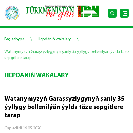
\
\
Baş sahypa
Hepdäniň wakalary
Watanymyzyň Garaşsyzlygynyň şanly 35 ýyllygy bellenilýän ýylda täze
sepgitlere tarap
HEPDÄNIŇ WAKALARY
Watanymyzyň Garaşsyzlygynyň şanly 35
ýyllygy bellenilýän ýylda täze sepgitlere
tarap
Çap edildi
19.05.2026