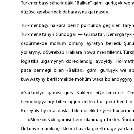
Türkmenbaşy şäherindäki “Balkan” gämi gurluşyk we 
ýüzüşe goýbermek dabarasyna gatnaşdy.
Türkmenbaşy halkara deňiz portunda geçirilen tary
Türkmenistanyň Gündogar — Günbatar, Demirgazyk — 
ösdürmekde möhüm ornuny aýratyn belledi. Şunu
ýollaryny, döwrebap Halkara howa menzillerini, Tür
logistika ulgamynyň döredilendigi aýdyldy. Horma
pata bermegi bilen «Balkan» gämi gurluşyk we ab
kuwwatyny berkitmekde möhüm waka bolandygyny 
«Gadamly» gämisi gury ýüklere niýetlenendir. O
tehnologiýalary bilen üpjün edilen bu gämi her bir
Koreýaly hyzmatdaşlar bilen bilelikde ýerli hünärm
— «Menzil» ýük gämisi hem ulanmaga berler. Ýurdu
flotunyň mümkinçiliklerini has-da giňeltmäge ýardam 