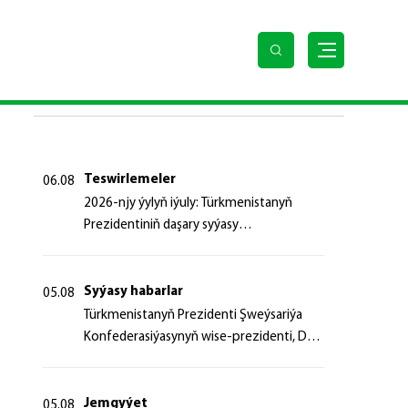
k ýörelgeleriniň bähbidine
SOŇKY HABARLAR
Teswirlemeler
06.08
2026-njy ýylyň iýuly: Türkmenistanyň
Prezidentiniň daşary syýasy
başlangyçlaryndan ugur alyp
Syýasy habarlar
05.08
Türk­me­nis­ta­nyň Prezidenti Şweý­sa­ri­ýa
Kon­fe­de­ra­si­ýa­sy­nyň wi­se-prezidenti, Da­
şa­ry iş­ler fe­de­ral de­par­ta­men­ti­niň baş­ly­
gy­ny ka­bul et­di
Jemgyýet
05.08