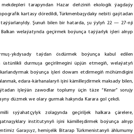
 mekdepleri tarapyndan Hazar deňziniň ekologik ýagdaýy
topografik kartasy döredildi, Türkmenbaşydaky nebiti gaýtadan
taýýarlanyldy. Şunuň bilen bir hatarda, şu ýylyň 22 — 27-nji
Balkan welaýatynda geçirmek boýunça taýýarlyk işleri alnyp
urmuş-ykdysady taýdan ösdürmek boýunça kabul edilen
stünlikli durmuşa geçirilmegini üpjün etmegiň, welaýatyň
ýokarlandyrmak boýunça işleri dowam etdirmegiň möhümdigini
dalanmak, edara-kärhanalaryň işini kämilleşdirmek maksady bilen,
tadan işleýän zawodlar toplumy üçin täze “Kenar” sorujy
asyny düzmek we olary gurmak hakynda Karara gol çekdi.
li syýahatçylyk zolagynda geçiriljek halkara çärelere,
 gatnaşyklary institutynyň işini kämilleşdirmek boýunça alnyp
identimiz Garaşsyz, hemişelik Bitarap Türkmenistanyň ählumumy