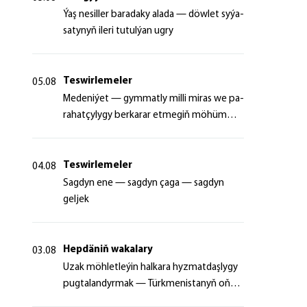
Ýaş ne­sil­ler ba­ra­da­ky ala­da — döw­let sy­ýa­
sa­ty­nyň ile­ri tu­tul­ýan ug­ry
Teswirlemeler
05.08
Me­de­ni­ýet — gym­mat­ly milli mi­ras we pa­
ra­hat­çy­ly­gy ber­ka­rar et­me­giň mö­hüm
şer­ti
Teswirlemeler
04.08
Sagdyn ene — sagdyn çaga — sagdyn
geljek
Hepdäniň wakalary
03.08
Uzak möhletleýin halkara hyzmatdaşlygy
pugtalandyrmak — Türkmenistanyň oňyn
başlangyçlarynyň maksady