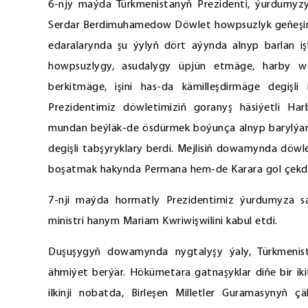
6-njy maýda Türkmenistanyň Prezidenti, ýurdumyzy
Serdar Berdimuhamedow Döwlet howpsuzlyk geňeşiniň
edaralarynda şu ýylyň dört aýynda alnyp barlan işl
howpsuzlygy, asudalygy üpjün etmäge, harby w
berkitmäge, işini has-da kämilleşdirmäge degişli
Prezidentimiz döwletimiziň goranyş häsiýetli Har
mundan beýläk-de ösdürmek boýunça alnyp barylýan
degişli tabşyryklary berdi. Mejlisiň dowamynda dö
boşatmak hakynda Permana hem-de Karara gol çekdi
7-nji maýda hormatly Prezidentimiz ýurdumyza s
ministri hanym Mariam Kwriwişwilini kabul etdi.
Duşuşygyň dowamynda nygtalyşy ýaly, Türkmenist
ähmiýet berýär. Hökümetara gatnaşyklar diňe bir ik
ilkinji nobatda, Birleşen Milletler Guramasynyň çä