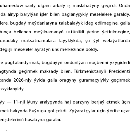
muhamedow sanly ulgam arkaly iş maslahatyny geçirdi. Onda
alnyp barylýan işler bilen baglanyşykly meselelere garaldy.
lere, bugdaý meýdanlaryna talabalaýyk ideg edilmegine, galla
nça bellenen meýilnamanyň üstünlikli ýerine ýetirilmegine,
radaky maksatnamalara laýyklykda, şu ýyl welaýatlarda
a degişli meseleler aýratyn üns merkezinde boldy.
pugtalandyrmak, bugdaýyň öndürilýän möçberini yzygiderli
wagtynda geçirmek maksady bilen, Türkmenistanyň Prezidenti
standa 2026-njy ýylda galla oragyny guramaçylykly geçirmek
ssyklanyldy.
aýy — 11-nji iýuny aralygynda haj parzyny berjaý etmek üçin
ek hakynda Buýruga gol çekdi. Zyýaratçylar üçin ýörite uçar
işdeleriniň hasabyna guralar.