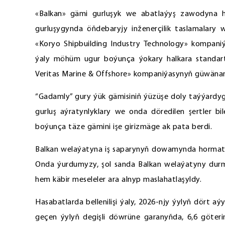
«Balkan» gämi gurluşyk we abatlaýyş zawodyna h
gurluşygynda öňdebaryjy inženerçilik taslamalary w
«Koryo Shipbuilding Industry Technology» kompan
ýaly möhüm ugur boýunça ýokary halkara standartl
Veritas Marine & Offshore» kompaniýasynyň güwäna
“Gadamly” gury ýük gämisiniň ýüzüşe doly taýýardy
gurluş aýratynlyklary we onda döredilen şertler b
boýunça täze gämini işe girizmäge ak pata berdi.
Balkan welaýatyna iş saparynyň dowamynda hormatly 
Onda ýurdumyzy, şol sanda Balkan welaýatyny durmu
hem käbir meseleler ara alnyp maslahatlaşyldy.
Hasabatlarda bellenilişi ýaly, 2026-njy ýylyň dört 
geçen ýylyň degişli döwrüne garanyňda, 6,6 göteri