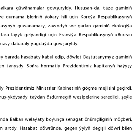
alkara güwänamalar gowşuryldy. Hususan-da, täze gäminiň
e gurnama işleriniň ýokary hili üçin Koreýa Respublikasynyň
iýasynyň güwänamasy, zawodyň we gurlan gäminiň ekologiýa
ara laýyk gelýändigi üçin Fransiýa Respublikasynyň «Bureau
masy dabaraly ýagdaýda gowşuryldy.
gy barada hasabaty kabul edip, döwlet Baştutanymyz gäminiň
ilen tanyşdy. Soňra hormatly Prezidentimiz kapitanyň haýyşy
Prezidentimiz Ministrler Kabinetiniň göçme mejlisini geçirdi.
ş-ykdysady taýdan ösdürmegiň wezipelerine seredildi, şeýle
aýynda Balkan welaýaty boýunça senagat önümçiliginiň möçberi,
m artdy. Hasabat döwründe, geçen ýylyň degişli döwri bilen