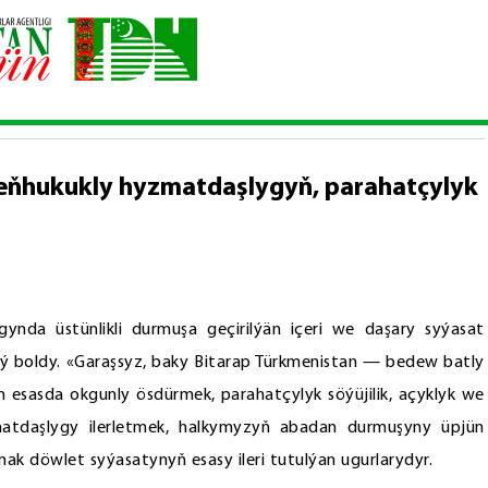
abadançylygynyň, deňhukukly hyzmatdaşlygyň, parahatçylyk söýüjili
ňhukukly hyzmatdaşlygyň, parahatçylyk
ynda üstünlikli durmuşa geçirilýän içeri we daşary syýasat
baý boldy. «Garaşsyz, baky Bitarap Türkmenistan — bedew batly
sasda okgunly ösdürmek, parahatçylyk söýüjilik, açyklyk we
yzmatdaşlygy ilerletmek, halkymyzyň abadan durmuşyny üpjün
ak döwlet syýasatynyň esasy ileri tutulýan ugurlarydyr.