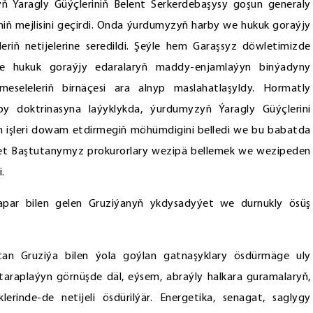
ň Ýaragly Güýçleriniň Belent Serkerdebaşysy goşun generaly
 mejlisini geçirdi. Onda ýurdumyzyň harby we hukuk goraýjy
eriň netijelerine seredildi. Şeýle hem Garaşsyz döwletimizde
e hukuk goraýjy edaralaryň maddy-enjamlaýyn binýadyny
 meseleleriň birnäçesi ara alnyp maslahatlaşyldy. Hormatly
by doktrinasyna laýyklykda, ýurdumyzyň Ýaragly Güýçlerini
 işleri dowam etdirmegiň möhümdigini belledi we bu babatda
wlet Baştutanymyz prokurorlary wezipä bellemek we wezipeden
.
apar bilen gelen Gruziýanyň ykdysadyýet we durnukly ösüş
an Gruziýa bilen ýola goýlan gatnaşyklary ösdürmäge uly
itaraplaýyn görnüşde däl, eýsem, abraýly halkara guramalaryň,
klerinde-de netijeli ösdürilýär. Energetika, senagat, saglygy