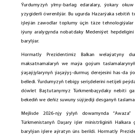
Ýurdumyzyň ylmy-barlag edaralary, ýokary okuw
yzygiderli öwrenilýär. Bu ugurda Hazarýaka sebitiň 
işleýän zawodlar toplumy üçin täze tehnologiýalar 
iýuny aralygynda nobatdaky Medeniýet hepdeligini 
barylýar.
Hormatly Prezidentimiz Balkan welaýatyny d
maksatnamalaryň we maýa goýum taslamalarynyň ü
ýaşaýjylarynyň ýaşaýyş-durmuş derejesini has-da 
belledi. Ýurdumyzyň tebigy serişdelerini netijeli peý
döwlet Baştutanymyz Türkmenbaşydaky nebiti gaý
bekediň we deňiz suwuny süýjediji desganyň taslam
Mejlisde 2026-njy ýylyň dowamynda “Awaza” mil
Türkmenistanyň Daşary işler ministrliginiň Halkara
barylýan işlere aýratyn üns berildi. Hormatly Prez