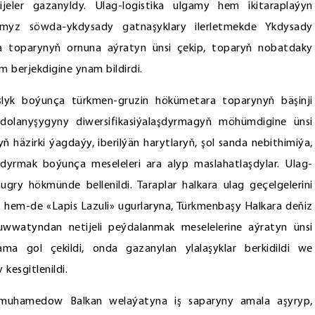
eler gazanyldy. Ulag-logistika ulgamy hem ikitaraplaýyn
myz söwda-ykdysady gatnaşyklary ilerletmekde Ykdysady
 toparynyň ornuna aýratyn ünsi çekip, toparyň nobatdaky
am berjekdigine ynam bildirdi.
yk boýunça türkmen-gruzin hökümetara toparynyň bäşinji
yt dolanyşygyny diwersifikasiýalaşdyrmagyň möhümdigine ünsi
ň häzirki ýagdaýy, iberilýän harytlaryň, şol sanda nebithimiýa,
dyrmak boýunça meseleleri ara alyp maslahatlaşdylar. Ulag-
ugry hökmünde bellenildi. Taraplar halkara ulag geçelgelerini
hem-de «Lapis Lazuli» ugurlaryna, Türkmenbaşy Halkara deňiz
wwatyndan netijeli peýdalanmak meselelerine aýratyn ünsi
nama gol çekildi, onda gazanylan ylalaşyklar berkidildi we
 kesgitlenildi.
dimuhamedow Balkan welaýatyna iş saparyny amala aşyryp,