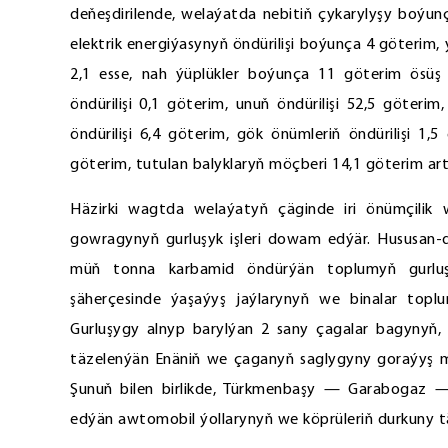
deňeşdirilende, welaýatda nebitiň çykarylyşy boýun
elektrik energiýasynyň öndürilişi boýunça 4 göteri
2,1 esse, nah ýüplükler boýunça 11 göterim ösü
öndürilişi 0,1 göterim, unuň öndürilişi 52,5 göterim
öndürilişi 6,4 göterim, gök önümleriň öndürilişi 1,5
göterim, tutulan balyklaryň möçberi 14,1 göterim art
Häzirki wagtda welaýatyň çäginde iri önümçilik
gowragynyň gurluşyk işleri dowam edýär. Hususan-
müň tonna karbamid öndürýän toplumyň gurluş
şäherçesinde ýaşaýyş jaýlarynyň we binalar toplu
Gurluşygy alnyp barylýan 2 sany çagalar bagynyň,
täzelenýän Enäniň we çaganyň saglygyny goraýyş mer
Şunuň bilen birlikde, Türkmenbaşy — Garabogaz —
edýän awtomobil ýollarynyň we köprüleriň durkuny t