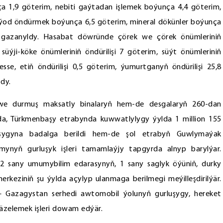
ça 1,9 göterim, nebiti gaýtadan işlemek boýunça 4,4 göterim,
m, ýod öndürmek boýunça 6,5 göterim, mineral dökünler boýunça
ş gazanyldy. Hasabat döwründe çörek we çörek önümleriniň
, süýji-köke önümleriniň öndürilişi 7 göterim, süýt önümleriniň
 esse, etiň öndürilişi 0,5 göterim, ýumurtganyň öndürilişi 25,8
dy.
 we durmuş maksatly binalaryň hem-de desgalaryň 260-dan
da, Türkmenbaşy etrabynda kuwwatlylygy ýylda 1 million 155
ygyna badalga berildi hem-de şol etrabyň Guwlymaýak
mynyň gurluşyk işleri tamamlaýjy tapgyrda alnyp barylýar.
 2 sany umumybilim edarasynyň, 1 sany saglyk öýüniň, durky
keziniň şu ýylda açylyp ulanmaga berilmegi meýilleşdirilýär.
 Gazagystan serhedi awtomobil ýolunyň gurluşygy, hereket
äzelemek işleri dowam edýär.