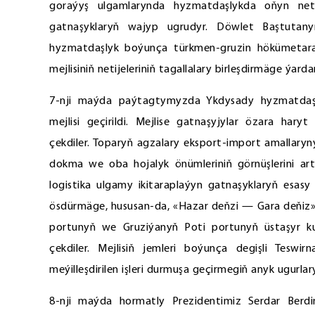
goraýyş ulgamlarynda hyzmatdaşlykda oňyn netij
gatnaşyklaryň wajyp ugrudyr. Döwlet Baştutany
hyzmatdaşlyk boýunça türkmen-gruzin hökümetara
mejlisiniň netijeleriniň tagallalary birleşdirmäge ýard
7-nji maýda paýtagtymyzda Ykdysady hyzmatdaşl
mejlisi geçirildi. Mejlise gatnaşyjylar özara har
çekdiler. Toparyň agzalary eksport-import amallaryny
dokma we oba hojalyk önümleriniň görnüşlerini art
logistika ulgamy ikitaraplaýyn gatnaşyklaryň esasy 
ösdürmäge, hususan-da, «Hazar deňzi — Gara deňiz» 
portunyň we Gruziýanyň Poti portunyň üstaşyr ku
çekdiler. Mejlisiň jemleri boýunça degişli Teswir
meýilleşdirilen işleri durmuşa geçirmegiň anyk ugurlary
8-nji maýda hormatly Prezidentimiz Serdar Ber