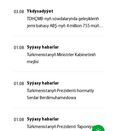
Ykdysadyýet
03.08
TDHÇMB-nyň söwdalarynda geleşikleriň
jemi bahasy ABŞ-nyň 4 million 755 müň
dollaryndan gowrak boldy
Syýasy habarlar
01.08
Türkmenistanyň Ministrler Kabinetiniň
mejlisi
Syýasy habarlar
01.08
Türkmenistanyň Prezidenti hormatly
Serdar Berdimuhamedowa
Syýasy habarlar
01.08
Türkmenistanyň Prezidenti Ýaponiýanyň