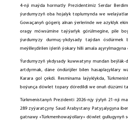
4-nji maýda hormatly Prezidentimiz Serdar Berdi
ýurdumyzyň oba hojalyk toplumynda we welaýatlarda 
Gowaçanyň gögeriş alnan ýerlerinde we azyklyk ekin
oragy möwsümine taýýarlyk görülmegine, pile boýu
ýurdumyzy durmuş-ykdysady taýdan ösdürmek ba
meýilleşdirilen işleriň ýokary hilli amala aşyrylmagyn
Ýurdumyzyň ykdysady kuwwatyny mundan beýläk-de 
artdyrmak, däne öndürijiler bilen hasaplaşyklary 
Karara gol çekdi. Resminama laýyklykda, Türkmeni
boýunça döwlet topary döredildi we onuň düzümi ta
Türkmenistanyň Prezidenti 2026-njy ýylyň 21-nji m
289 zyýaratçyny Saud Arabystany Patyşalygyna iberm
gatnawy «Türkmenhowaýollary» döwlet gullugynyň ser