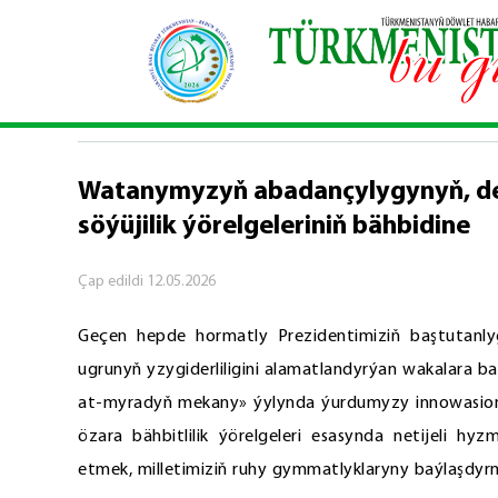
Baş sahypa
\
Hepdäniň wakalary
\
Watanymyzyň 
HEPDÄNIŇ WAKALARY
Watanymyzyň abadançylygynyň, de
söýüjilik ýörelgeleriniň bähbidine
Çap edildi
12.05.2026
Geçen hepde hormatly Prezidentimiziň baştutanlyg
ugrunyň yzygiderliligini alamatlandyrýan wakalara 
at-myradyň mekany» ýylynda ýurdumyzy innowasion e
özara bähbitlilik ýörelgeleri esasynda netijeli h
etmek, milletimiziň ruhy gymmatlyklaryny baýlaşdyrm