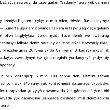
abatlaýyş zawodynda täze gurlan “Gadamly” gury ýük gämisini
hy ähmiýetli çärede çykyş etmek bilen, döwlet Baştutanymyz
Günorta ugurlary boýunça halkara üstaşyr ulag geçelgelerini
ň bilen baglylykda, ýurdumyzda täze demir we awtoulag
kmenbaşy Halkara deňiz portuny öz içine alýan kuwwatly ulag-
tly Prezidentimiz 2018-nji ýylda Gahryman Arkadagymyzyň ak
atlaýyş zawodynyň işe girizilmeginiň ýurdumyzyň ykdysady
nygtady.
nuň ýük göterijiligi 6 müň 100 tonna deň. Häzirki zaman
i 20 tonnalyk 240 sany ýük konteýnerini daşamaga ukyplydyr.
enler tarapyndan şu ýylyň dowamynda ýük gämileriniň ýene biri
myzda ýük gämileriniň ulanmaga berilmegi milli deňiz-söwda
berer.