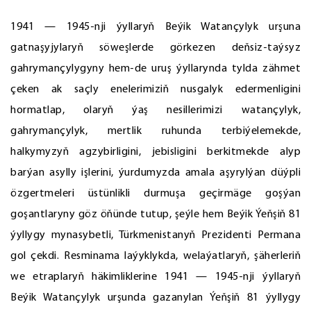
1941 — 1945-nji ýyllaryň Beýik Watançylyk urşuna
gatnaşyjylaryň söweşlerde görkezen deňsiz-taýsyz
gahrymançylygyny hem-de uruş ýyllarynda tylda zähmet
çeken ak saçly enelerimiziň nusgalyk edermenligini
hormatlap, olaryň ýaş nesillerimizi watançylyk,
gahrymançylyk, mertlik ruhunda terbiýelemekde,
halkymyzyň agzybirligini, jebisligini berkitmekde alyp
barýan asylly işlerini, ýurdumyzda amala aşyrylýan düýpli
özgertmeleri üstünlikli durmuşa geçirmäge goşýan
goşantlaryny göz öňünde tutup, şeýle hem Beýik Ýeňşiň 81
ýyllygy mynasybetli, Türkmenistanyň Prezidenti Permana
gol çekdi. Resminama laýyklykda, welaýatlaryň, şäherleriň
we etraplaryň häkimliklerine 1941 — 1945-nji ýyllaryň
Beýik Watançylyk urşunda gazanylan Ýeňşiň 81 ýyllygy