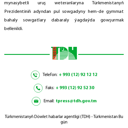
mynasybetli uruş weteranlaryna Türkmenistanyň
Prezidentiniň adyndan pul sowgadyny hem-de gymmat
bahaly sowgatlary dabaraly ýagdaýda gowşurmak
bellenildi.
Telefon:
+ 993 (12) 92 12 12
Faks:
+ 993 (12) 92 52 30
Email:
tpress@tdh.gov.tm
Türkmenistanyň Döwlet habarlar agentligi (TDH) - Türkmenistan Bu
gün