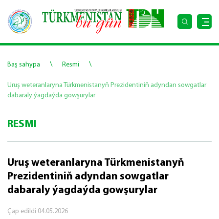
\
\
Baş sahypa
Resmi
Uruş weteranlaryna Türkmenistanyň Prezidentiniň adyndan sowgatlar
dabaraly ýagdaýda gowşurylar
RESMI
Uruş weteranlaryna Türkmenistanyň
Prezidentiniň adyndan sowgatlar
dabaraly ýagdaýda gowşurylar
Çap edildi
04.05.2026