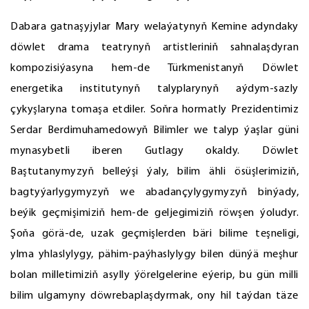
Dabara gatnaşyjylar Mary welaýatynyň Kemine adyndaky
döwlet drama teatrynyň artistleriniň sahnalaşdyran
kompozisiýasyna hem-de Türkmenistanyň Döwlet
energetika institutynyň talyplarynyň aýdym-sazly
çykyşlaryna tomaşa etdiler. Soňra hormatly Prezidentimiz
Serdar Berdimuhamedowyň Bilimler we talyp ýaşlar güni
mynasybetli iberen Gutlagy okaldy. Döwlet
Baştutanymyzyň belleýşi ýaly, bilim ähli ösüşlerimiziň,
bagtyýarlygymyzyň we abadançylygymyzyň binýady,
beýik geçmişimiziň hem-de geljegimiziň röwşen ýoludyr.
Şoňa görä-de, uzak geçmişlerden bäri bilime teşneligi,
ylma yhlaslylygy, pähim-paýhaslylygy bilen dünýä meşhur
bolan milletimiziň asylly ýörelgelerine eýerip, bu gün milli
bilim ulgamyny döwrebaplaşdyrmak, ony hil taýdan täze