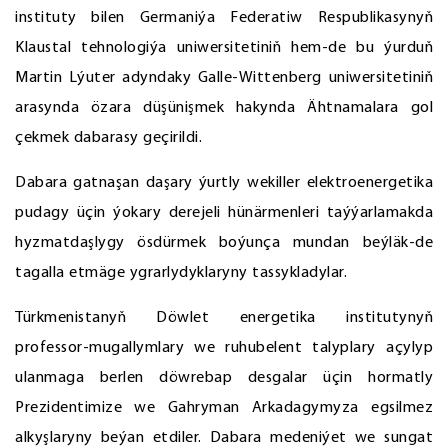
instituty bilen Germaniýa Federatiw Respublikasynyň
Klaustal tehnologiýa uniwersitetiniň hem-de bu ýurduň
Martin Lýuter adyndaky Galle-Wittenberg uniwersitetiniň
arasynda özara düşünişmek hakynda Ähtnamalara gol
çekmek dabarasy geçirildi.
Dabara gatnaşan daşary ýurtly wekiller elektroenergetika
pudagy üçin ýokary derejeli hünärmenleri taýýarlamakda
hyzmatdaşlygy ösdürmek boýunça mundan beýläk-de
tagalla etmäge ygrarlydyklaryny tassykladylar.
Türkmenistanyň Döwlet energetika institutynyň
professor-mugallymlary we ruhubelent talyplary açylyp
ulanmaga berlen döwrebap desgalar üçin hormatly
Prezidentimize we Gahryman Arkadagymyza egsilmez
alkyşlaryny beýan etdiler. Dabara medeniýet we sungat