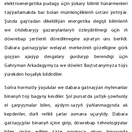
elektroenergetika pudagy üçin ýokary bilimli hünärmenleri
taýýarlamakda bar bolan mümkinçilikleriň üstüni ýetirýär.
Şunda gaýtadan dikeldilýän energetika degişli bilimleriň
we öňdebaryjy gazanylanlaryň özleşdirilmegi üçin iň
döwrebap şertleriň döredilmegine aýratyn üns berildi.
Dabara gatnaşyjylar welaýat merkeziniň gözelligine görk
goşýan ajaýyp desgalary gurduryp berendigi üçin
Gahryman Arkadagymyza we döwlet Baştutanymyza tüýs
ýürekden hoşallyk bildirdiler.
Soňra hormatly ýaşulular we dabara gatnaşýan myhmanlar
binanyň toý bagyny kesdiler. Şol pursatda şatlyk-şowhunly
el çarpyşmalar bilen, aýdym-sazyň ýaňlanmagynda ak
kepderiler, dürli reňkli şarlar asmana uçuryldy. Dabara
gatnaşyjylar binanyň içine girip, döwrebap tehnologiýalar