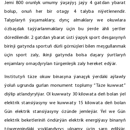
Jemi 800 orunlyk umumy ýaşaýyş jaýy 4 gatdan ybarat
bolup, onuň her bir otagy 4 talyba niýetlenendir.
Talyplaryň ýaşamaklary, dynç almaklary we okuwlara
özbaşdak taýýarlanmaklary üçin bu ýerde ähli şertler
döredilendir. 2 gatdan ybarat üsti ýapyk sport desgasynyň
birinji gatynda sportuň dürli görnüşleri bilen meşgullanmak
üçin sport zaly, ikinji gatynda bolsa daşary ýurtlaryň
enjamlary ornaşdyrylan türgenleşik zaly hereket edýär.
Institutyň täze okuw binasyna ýanaşyk ýerdäki aýlawly
ýoluň ugrunda gurlan monument toplumy “Täze kuwwat”
diýlip atlandyrylýar. Ol kuwwaty 30 kilowata deň bolan ýel
elektrik stansiýasyny we kuwwaty 15 kilowata deň bolan
Gün elektrik stansiýasyny özünde jemleýär. Ýel we Gün
elektrik beketleriniň öndürýän elektrik energiýasy binanyň
töweregindäki yşyklandyryş ulgamy üçin sarp edilýär.