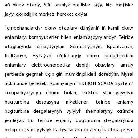
aň okuw otagy, 500 orunlyk mejlisler jaýy, kiçi mejlisler
jaýy, döredijilik merkezi hereket edýär.
Tejribehanalardyr okuw otaglary dünýäniň iň kämil okuw
enjamlary, kompýuterler bilen enjamlaşdyrylandyr. Tejribe
otaglarynda ornaşdyrylan Germaniýanyň, Ispaniýanyň,
Italiýanyň, Hytaýyň öňdebaryjy önüm öndürijileriniň
enjamlary elektroenergetika degişli okuwlary amaly
şertlerde geçmek üçin giň mümkinçilikleri döredýär. Mysal
hökmünde bellesek, Ispaniýanyň “EDIBON SCADA System”
kompaniýasynyň önümi bolan, elektrik stansiýasynyň
bugturbina desgasyna niýetlenen tejribe enjamy
bugturbina desgalarynyň ýylylyk shemalaryny özünde
jemleýär. Bu tejribe enjamy bugturbina desgalarynda
bolup geçýän ýylylyk hadysalaryna gözegçilik etmäge we