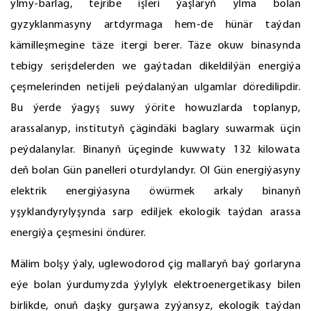
ylmy-barlag, tejribe işleri ýaşlaryň ylma bolan
gyzyklanmasyny artdyrmaga hem-de hünär taýdan
kämilleşmegine täze itergi berer. Täze okuw binasynda
tebigy serişdelerden we gaýtadan dikeldilýän energiýa
çeşmelerinden netijeli peýdalanýan ulgamlar döredilipdir.
Bu ýerde ýagyş suwy ýörite howuzlarda toplanyp,
arassalanyp, institutyň çägindäki baglary suwarmak üçin
peýdalanylar. Binanyň üçeginde kuwwaty 132 kilowata
deň bolan Gün panelleri oturdylandyr. Ol Gün energiýasyny
elektrik energiýasyna öwürmek arkaly binanyň
yşyklandyrylyşynda sarp ediljek ekologik taýdan arassa
energiýa çeşmesini öndürer.
Mälim bolşy ýaly, uglewodorod çig mallaryň baý gorlaryna
eýe bolan ýurdumyzda ýylylyk elektroenergetikasy bilen
birlikde, onuň daşky gurşawa zyýansyz, ekologik taýdan