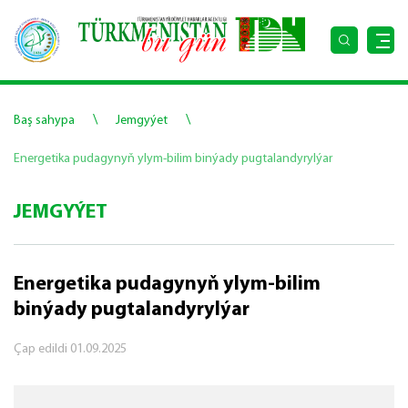
\
\
Baş sahypa
Jemgyýet
Energetika pudagynyň ylym-bilim binýady pugtalandyrylýar
JEMGYÝET
Energetika pudagynyň ylym-bilim
binýady pugtalandyrylýar
Çap edildi
01.09.2025