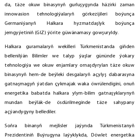
da, täze okuw binasynyň gurluşygynda häzirki zaman
innowasion tehnologiýalaryň görkezijileri boýunça
Germaniýanyň Halkara hyzmatdaşlyk boýunça
jemgyýetiniň (GIZ) ýörite güwänamasy gowşuryldy.
Halkara guramalaryň wekilleri Türkmenistanda giňden
bellenilýän Bilimler we talyp ýaşlar gününde ýokary
tehnologiýa we okuw enjamlary ornaşdyrylan täze okuw
binasynyň hem-de beýleki desgalaryň açylyş dabarasyna
gatnaşmagyň ýatdan çykmajak waka öwrülendigini, onuň
energetika babatda halkara ylym-bilim gatnaşyklarynyň
mundan beýläk-de ösdürilmeginde täze sahypany
açýandygyny bellediler.
Soňra binanyň mejlisler jaýynda Türkmenistanyň
Prezidentiniň Buýrugyna laýyklykda, Döwlet energetika