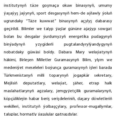
institutynyň täze goşmaça okuw binasynyň, umumy
ýaşaýyş jaýynyň, sport desgasynyň hem-de aýlawly ýoluň
ugrundaky “Täze kuwwat” binasynyň açylyş dabarasy
geçirildi. Bilimler we talyp ýaşlar gününe ajaýyp sowgat
bolan bu desgalar ýurdumyzyň energetika pudagynyň
binýadynyň yzygiderli pugtalandyrylýandygynyň
nobatdaky güwäsi boldy. Dabara Mary welaýatynyň
häkimi, Birleşen Milletler Guramasynyň Bilim, ylym we
medeniýet meseleleri boýunça guramasynyň işleri barada
Türkmenistanyň milli toparynyň jogapkär sekretary,
Mejlisiň deputatlary, welaýat, şäher, etrap halk
maslahatlarynyň agzalary, jemgyýetçilik guramalarynyň,
köpçülikleýin habar beriş serişdeleriniň, daşary döwletleriň
wekilleri, institutyň ýolbaşçylary, professor-mugallymlar,
talyplar, hormatly ýaşulular gatnaşdylar.