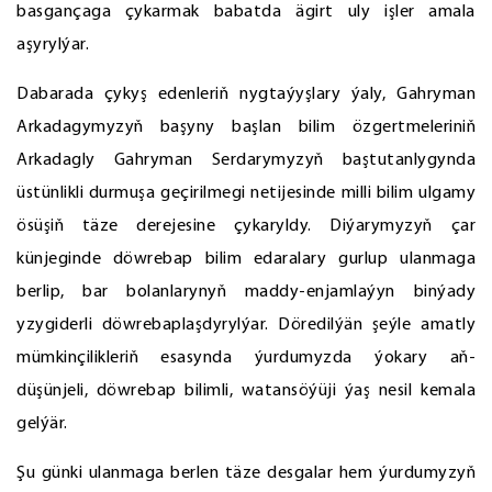
basgançaga çykarmak babatda ägirt uly işler amala
aşyrylýar.
Dabarada çykyş edenleriň nygtaýyşlary ýaly, Gahryman
Arkadagymyzyň başyny başlan bilim özgertmeleriniň
Arkadagly Gahryman Serdarymyzyň baştutanlygynda
üstünlikli durmuşa geçirilmegi netijesinde milli bilim ulgamy
ösüşiň täze derejesine çykaryldy. Diýarymyzyň çar
künjeginde döwrebap bilim edaralary gurlup ulanmaga
berlip, bar bolanlarynyň maddy-enjamlaýyn binýady
yzygiderli döwrebaplaşdyrylýar. Döredilýän şeýle amatly
mümkinçilikleriň esasynda ýurdumyzda ýokary aň-
düşünjeli, döwrebap bilimli, watansöýüji ýaş nesil kemala
gelýär.
Şu günki ulanmaga berlen täze desgalar hem ýurdumyzyň