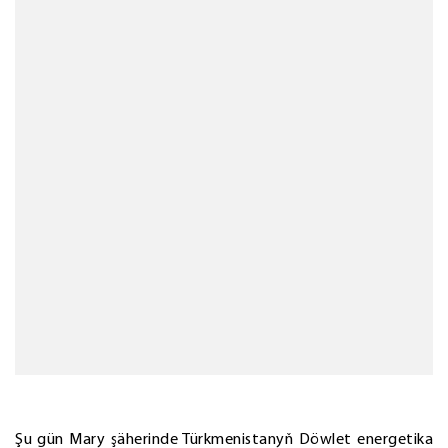
Şu gün Mary şäherinde Türkmenistanyň Döwlet energetika