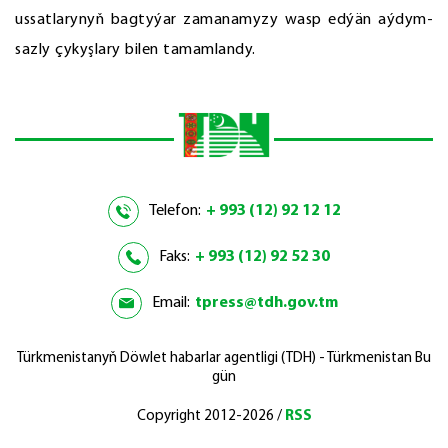
ussatlarynyň bagtyýar zamanamyzy wasp edýän aýdym-
sazly çykyşlary bilen tamamlandy.
Telefon:
+ 993 (12) 92 12 12
Faks:
+ 993 (12) 92 52 30
Email:
tpress@tdh.gov.tm
Türkmenistanyň Döwlet habarlar agentligi (TDH) - Türkmenistan Bu
gün
Copyright 2012-2026 /
RSS