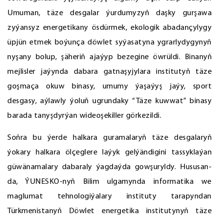
Umuman, täze desgalar ýurdumyzyň daşky gurşawa
zyýansyz energetikany ösdürmek, ekologik abadançylygy
üpjün etmek boýunça döwlet syýasatyna ygrarlydygynyň
nyşany bolup, şäheriň ajaýyp bezegine öwrüldi. Binanyň
mejlisler jaýynda dabara gatnaşyjylara institutyň täze
goşmaça okuw binasy, umumy ýaşaýyş jaýy, sport
desgasy, aýlawly ýoluň ugrundaky “Täze kuwwat” binasy
barada tanyşdyrýan wideoşekiller görkezildi.
Soňra bu ýerde halkara guramalaryň täze desgalaryň
ýokary halkara ölçeglere laýyk gelýändigini tassyklaýan
güwänamalary dabaraly ýagdaýda gowşuryldy. Hususan-
da, ÝUNESKO-nyň Bilim ulgamynda informatika we
maglumat tehnologiýalary instituty tarapyndan
Türkmenistanyň Döwlet energetika institutynyň täze