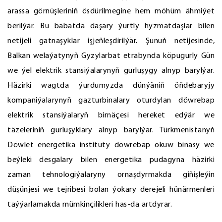
arassa görnüşleriniň ösdürilmegine hem möhüm ähmiýet
berilýär. Bu babatda daşary ýurtly hyzmatdaşlar bilen
netijeli gatnaşyklar işjeňleşdirilýär. Şunuň netijesinde,
Balkan welaýatynyň Gyzylarbat etrabynda köpugurly Gün
we ýel elektrik stansiýalarynyň gurluşygy alnyp barylýar.
Häzirki wagtda ýurdumyzda dünýäniň öňdebaryjy
kompaniýalarynyň gazturbinalary oturdylan döwrebap
elektrik stansiýalaryň birnäçesi hereket edýär we
täzeleriniň gurluşyklary alnyp barylýar. Türkmenistanyň
Döwlet energetika instituty döwrebap okuw binasy we
beýleki desgalary bilen energetika pudagyna häzirki
zaman tehnologiýalaryny ornaşdyrmakda giňişleýin
düşünjesi we tejribesi bolan ýokary derejeli hünärmenleri
taýýarlamakda mümkinçilikleri has-da artdyrar.