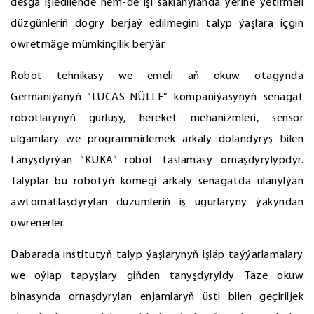
desga işledilende hem-de işi saklanylanda ýerine ýetirmeli
düzgünleriň dogry berjaý edilmegini talyp ýaşlara içgin
öwretmäge mümkinçilik berýär.
Robot tehnikasy we emeli aň okuw otagynda
Germaniýanyň “LUCAS-NÜLLE” kompaniýasynyň senagat
robotlarynyň gurluşy, hereket mehanizmleri, sensor
ulgamlary we programmirlemek arkaly dolandyryş bilen
tanyşdyrýan “KUKA” robot taslamasy ornaşdyrylypdyr.
Talyplar bu robotyň kömegi arkaly senagatda ulanylýan
awtomatlaşdyrylan düzümleriň iş ugurlaryny ýakyndan
öwrenerler.
Dabarada institutyň talyp ýaşlarynyň işläp taýýarlamalary
we oýlap tapyşlary giňden tanyşdyryldy. Täze okuw
binasynda ornaşdyrylan enjamlaryň üsti bilen geçiriljek