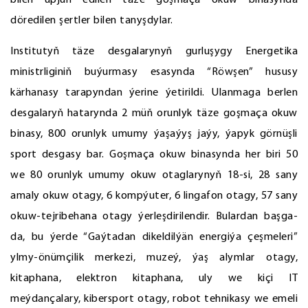
bilen üpjün edilen täze goşmaça okuw binasynda
döredilen şertler bilen tanyşdylar.
Institutyň täze desgalarynyň gurluşygy Energetika
ministrliginiň buýurmasy esasynda “Röwşen” hususy
kärhanasy tarapyndan ýerine ýetirildi. Ulanmaga berlen
desgalaryň hatarynda 2 müň orunlyk täze goşmaça okuw
binasy, 800 orunlyk umumy ýaşaýyş jaýy, ýapyk görnüşli
sport desgasy bar. Goşmaça okuw binasynda her biri 50
we 80 orunlyk umumy okuw otaglarynyň 18-si, 28 sany
amaly okuw otagy, 6 kompýuter, 6 lingafon otagy, 57 sany
okuw-tejribehana otagy ýerleşdirilendir. Bulardan başga-
da, bu ýerde “Gaýtadan dikeldilýän energiýa çeşmeleri”
ylmy-önümçilik merkezi, muzeý, ýaş alymlar otagy,
kitaphana, elektron kitaphana, uly we kiçi IT
meýdançalary, kibersport otagy, robot tehnikasy we emeli