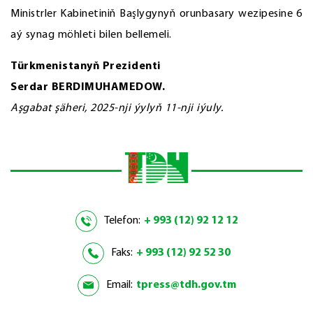
Ministrler Kabinetiniň Başlygynyň orunbasary wezipesine 6
aý synag möhleti bilen bellemeli.
Türkmenistanyň Prezidenti
Serdar BERDIMUHAMEDOW.
Aşgabat şäheri, 2025-nji ýylyň 11-nji iýuly.
Telefon:
+ 993 (12) 92 12 12
Faks:
+ 993 (12) 92 52 30
Email:
tpress@tdh.gov.tm