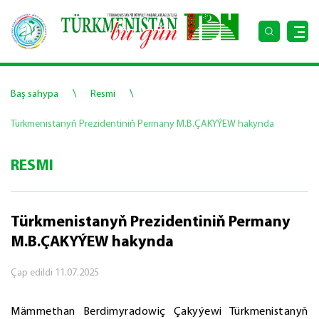
\
\
Baş sahypa
Resmi
Türkmenistanyň Prezidentiniň Permany M.B.ÇAKYÝEW hakynda
RESMI
Türkmenistanyň Prezidentiniň Permany
M.B.ÇAKYÝEW hakynda
Çap edildi
11.07.2025
Mämmethan Berdimyradowiç Çakyýewi Türkmenistanyň