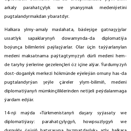
arkaly parahatçylyk we ynanyşmak medeniýetini
pugtalandyrmakdan ybaratdyr.
Halkara ylmy-amaly maslahata, bäsleşige gatnaşyjylar
ussatlyk sapaklarynyň dowamynda-da diplomatiýa
boýunça bilimlerini paýlaşýarlar. Olar üçin taýýarlanylan
medeni maksatnama paýtagtymyzyň dürli medeni hem-
de taryhy ýerlerine gezelençleri öz içine alýar. Ýurdumyzyň
dost-doganlyk merkezi hökmünde eýeleýän ornuny has-da
pugtalandyrýan şeýle çäreler ylym-bilimiň, medeni
diplomatiýanyň mümkinçiliklerinden netijeli peýdalanmaga
ýardam edýär.
14-nji maýda «Türkmenistanyň daşary syýasaty we
diplomatiýasy: parahatçylygyň, howpsuzlygyň we
durnukly ösüşiň hatyrasyna hyzmatdaşlyk» atly halkara