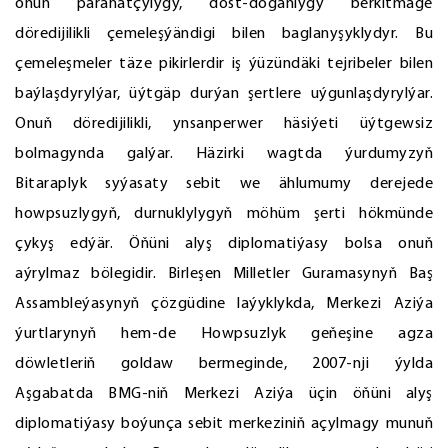
onuň parahatçylygy, dost-doganlygy berkitmäge
döredijilikli çemeleşýändigi bilen baglanyşyklydyr. Bu
çemeleşmeler täze pikirlerdir iş ýüzündäki tejribeler bilen
baýlaşdyrylýar, üýtgäp durýan şertlere uýgunlaşdyrylýar.
Onuň döredijilikli, ynsanperwer häsiýeti üýtgewsiz
bolmagynda galýar. Häzirki wagtda ýurdumyzyň
Bitaraplyk syýasaty sebit we ählumumy derejede
howpsuzlygyň, durnuklylygyň möhüm şerti hökmünde
çykyş edýär. Öňüni alyş diplomatiýasy bolsa onuň
aýrylmaz bölegidir. Birleşen Milletler Guramasynyň Baş
Assambleýasynyň çözgüdine laýyklykda, Merkezi Aziýa
ýurtlarynyň hem-de Howpsuzlyk geňeşine agza
döwletleriň goldaw bermeginde, 2007-nji ýylda
Aşgabatda BMG-niň Merkezi Aziýa üçin öňüni alyş
diplomatiýasy boýunça sebit merkeziniň açylmagy munuň