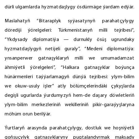
dürli ulgamlarda hyzmatdaşlygy ösdürmäge ýardam edýär.
Maslahatyň “Bitaraplyk syýasatynyň parahatçylygy
dörediji ýörelgeleri: Türkmenistanyň milli tejribesi”,
“Ykdysady diplomatiýa — durnukly ösüş ugrundaky
hyzmatdaşlygyň netijeli guraly”, “Medeni diplomatiýa:
ynsanperwer gatnaşyklaryň milli we umumadamzat
ähmiýetli ýörelgeleri”, “Halkara gatnaşyklar boýunça
hünärmenleri taýýarlamagyň dünýä tejribesi: ylym-bilim
we okuw-usuly işler” atly bölümçelerindäki çykyşlarda
degişli ugurlarda ýurdumyzyň hem-de daşary döwletleriň
ylym-bilim merkezleriniň wekilleriniň pikir-garaýyşlaryna
möhüm orun berilýär.
Ýurtlaryň arasynda parahatçylygy, dostluk we hoşniýetli
goňşuçylyk gatnaşyklaryny pugtalandyrmak maksady