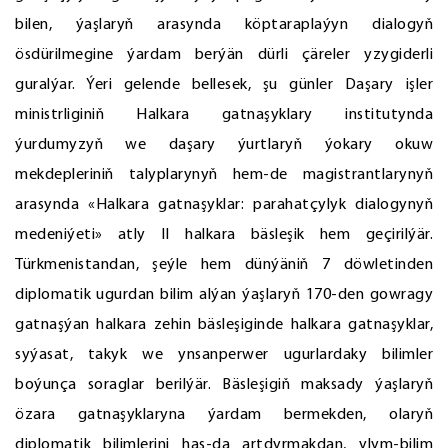
bilen, ýaşlaryň arasynda köptaraplaýyn dialogyň
ösdürilmegine ýardam berýän dürli çäreler yzygiderli
guralýar. Ýeri gelende bellesek, şu günler Daşary işler
ministrliginiň Halkara gatnaşyklary institutynda
ýurdumyzyň we daşary ýurtlaryň ýokary okuw
mekdepleriniň talyplarynyň hem-de magistrantlarynyň
arasynda «Halkara gatnaşyklar: parahatçylyk dialogynyň
medeniýeti» atly II halkara bäsleşik hem geçirilýär.
Türkmenistandan, şeýle hem dünýäniň 7 döwletinden
diplomatik ugurdan bilim alýan ýaşlaryň 170-den gowragy
gatnaşýan halkara zehin bäsleşiginde halkara gatnaşyklar,
syýasat, takyk we ynsanperwer ugurlardaky bilimler
boýunça soraglar berilýär. Bäsleşigiň maksady ýaşlaryň
özara gatnaşyklaryna ýardam bermekden, olaryň
diplomatik bilimlerini has-da artdyrmakdan, ylym-bilim