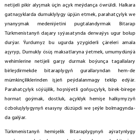
netijeli pikir alyşmak üçin açyk meýdança öwrüldi. Halkara
gatnaşyklarda durnuklylygy üpjün etmek, parahatçylyk we
ynanyşmak medeniýetini pugtalandyrmak Bitarap
Türkmenistanyň daşary syýasatynda derwaýys ugur bolup
durýar. Ýurdumyz bu ugurda yzygiderli çäreleri amala
aşyryp, Durnukly ösüş maksatlaryna ýetmek, umumydünýä
wehimlerine netijeli garşy durmak boýunça tagallalary
birleşdirmekde bitaraplygyň gurallaryndan hem-de
mümkinçiliklerinden işjeň peýdalanmagy teklip edýär.
Parahatçylyk söýüjilik, hoşniýetli goňşuçylyk, birek-birege
hormat goýmak, dostluk, açyklyk hemişe halkymyzyň
özboluşlylygynyň esasyny düzüpdi we şeýle bolmagynda-
da galýar.
Türkmenistanyň hemişelik Bitaraplygynyň aýratynlygy