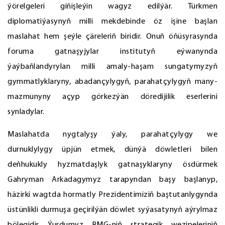
ýörelgeleri giňişleýin wagyz edilýär. Türkmen
diplomatiýasynyň milli mekdebinde öz işine başlan
maslahat hem şeýle çäreleriň biridir. Onuň öňüsyrasynda
foruma gatnaşyjylar institutyň eýwanynda
ýaýbaňlandyrylan milli amaly-haşam sungatymyzyň
gymmatlyklaryny, abadançylygyň, parahatçylygyň many-
mazmunyny açyp görkezýän döredijilik eserlerini
synladylar.
Maslahatda nygtalyşy ýaly, parahatçylygy we
durnuklylygy üpjün etmek, dünýä döwletleri bilen
deňhukukly hyzmatdaşlyk gatnaşyklaryny ösdürmek
Gahryman Arkadagymyz tarapyndan başy başlanyp,
häzirki wagtda hormatly Prezidentimiziň baştutanlygynda
üstünlikli durmuşa geçirilýän döwlet syýasatynyň aýrylmaz