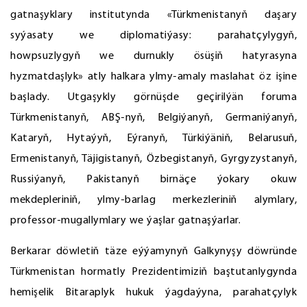
gatnaşyklary institutynda «Türkmenistanyň daşary
syýasaty we diplomatiýasy: parahatçylygyň,
howpsuzlygyň we durnukly ösüşiň hatyrasyna
hyzmatdaşlyk» atly halkara ylmy-amaly maslahat öz işine
başlady. Utgaşykly görnüşde geçirilýän foruma
Türkmenistanyň, ABŞ-nyň, Belgiýanyň, Germaniýanyň,
Kataryň, Hytaýyň, Eýranyň, Türkiýäniň, Belarusuň,
Ermenistanyň, Täjigistanyň, Özbegistanyň, Gyrgyzystanyň,
Russiýanyň, Pakistanyň birnäçe ýokary okuw
mekdepleriniň, ylmy-barlag merkezleriniň alymlary,
professor-mugallymlary we ýaşlar gatnaşýarlar.
Berkarar döwletiň täze eýýamynyň Galkynyşy döwründe
Türkmenistan hormatly Prezidentimiziň baştutanlygynda
hemişelik Bitaraplyk hukuk ýagdaýyna, parahatçylyk