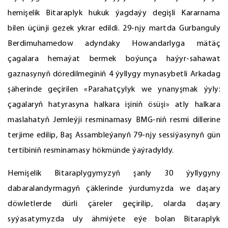
hemişelik Bitaraplyk hukuk ýagdaýy degişli Kararnama
bilen üçünji gezek ykrar edildi. 29-njy martda Gurbanguly
Berdimuhamedow adyndaky Howandarlyga mätäç
çagalara hemaýat bermek boýunça haýyr-sahawat
gaznasynyň döredilmeginiň 4 ýyllygy mynasybetli Arkadag
şäherinde geçirilen «Parahatçylyk we ynanyşmak ýyly:
çagalaryň hatyrasyna halkara işiniň ösüşi» atly halkara
maslahatyň Jemleýji resminamasy BMG-niň resmi dillerine
terjime edilip, Baş Assambleýanyň 79-njy sessiýasynyň gün
tertibiniň resminamasy hökmünde ýaýradyldy.
Hemişelik Bitaraplygymyzyň şanly 30 ýyllygyny
dabaralandyrmagyň çäklerinde ýurdumyzda we daşary
döwletlerde dürli çäreler geçirilip, olarda daşary
syýasatymyzda uly ähmiýete eýe bolan Bitaraplyk