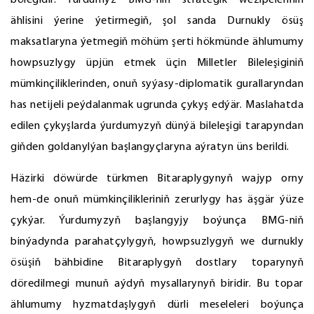
bölegidir. Ýurdumyz BMG-niň strategik wezipeleriniň
ählisini ýerine ýetirmegiň, şol sanda Durnukly ösüş
maksatlaryna ýetmegiň möhüm şerti hökmünde ählumumy
howpsuzlygy üpjün etmek üçin Milletler Bileleşiginiň
mümkinçiliklerinden, onuň syýasy-diplomatik gurallaryndan
has netijeli peýdalanmak ugrunda çykyş edýär. Maslahatda
edilen çykyşlarda ýurdumyzyň dünýä bileleşigi tarapyndan
giňden goldanylýan başlangyçlaryna aýratyn üns berildi.
Häzirki döwürde türkmen Bitaraplygynyň wajyp orny
hem-de onuň mümkinçilikleriniň zerurlygy has äşgär ýüze
çykýar. Ýurdumyzyň başlangyjy boýunça BMG-niň
binýadynda parahatçylygyň, howpsuzlygyň we durnukly
ösüşiň bähbidine Bitaraplygyň dostlary toparynyň
döredilmegi munuň aýdyň mysallarynyň biridir. Bu topar
ählumumy hyzmatdaşlygyň dürli meseleleri boýunça