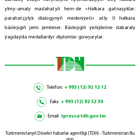
ylmy-amaly maslahatyň hem-de «Halkara gatnaşyklar:
parahatçylyk dialogynyň medeniýeti» atly II halkara
bäsleşigiň jemi jemlener. Bäsleşigiň ýeňijilerine dabaraly
ýagdaýda medallardyr diplomlar gowşurylar.
Telefon:
+ 993 (12) 92 12 12
Faks:
+ 993 (12) 92 52 30
Email:
tpress@tdh.gov.tm
Türkmenistanyň Döwlet habarlar agentligi (TDH) - Türkmenistan Bu
gün