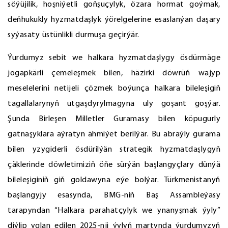
söýüjilik, hoşniýetli goňşuçylyk, özara hormat goýmak,
deňhukukly hyzmatdaşlyk ýörelgelerine esaslanýan daşary
syýasaty üstünlikli durmuşa geçirýär.
Ýurdumyz sebit we halkara hyzmatdaşlygy ösdürmäge
jogapkärli çemeleşmek bilen, häzirki döwrüň wajyp
meselelerini netijeli çözmek boýunça halkara bileleşigiň
tagallalarynyň utgaşdyrylmagyna uly goşant goşýar.
Şunda Birleşen Milletler Guramasy bilen köpugurly
gatnaşyklara aýratyn ähmiýet berilýär. Bu abraýly gurama
bilen yzygiderli ösdürilýän strategik hyzmatdaşlygyň
çäklerinde döwletimiziň öňe sürýän başlangyçlary dünýä
bileleşiginiň giň goldawyna eýe bolýar. Türkmenistanyň
başlangyjy esasynda, BMG-niň Baş Assambleýasy
tarapyndan “Halkara parahatçylyk we ynanyşmak ýyly”
diýlip yglan edilen 2025-nji ýylyň martynda ýurdumyzyň