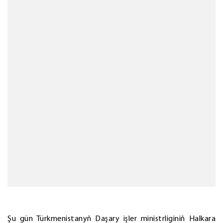
Şu gün Türkmenistanyň Daşary işler ministrliginiň Halkara