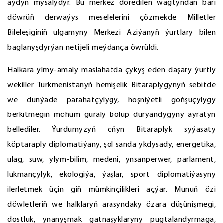
aýdyň mysalydyr. Bu merkez döredilen wagtyndan bäri
döwrüň derwaýys meselelerini çözmekde Milletler
Bileleşiginiň ulgamyny Merkezi Aziýanyň ýurtlary bilen
baglanyşdyrýan netijeli meýdança öwrüldi.
Halkara ylmy-amaly maslahatda çykyş eden daşary ýurtly
wekiller Türkmenistanyň hemişelik Bitaraplygynyň sebitde
we dünýäde parahatçylygy, hoşniýetli goňşuçylygy
berkitmegiň möhüm guraly bolup durýandygyny aýratyn
bellediler. Ýurdumyzyň oňyn Bitaraplyk syýasaty
köptaraply diplomatiýany, şol sanda ykdysady, energetika,
ulag, suw, ylym-bilim, medeni, ynsanperwer, parlament,
lukmançylyk, ekologiýa, ýaşlar, sport diplomatiýasyny
ilerletmek üçin giň mümkinçilikleri açýar. Munuň özi
döwletleriň we halklaryň arasyndaky özara düşünişmegi,
dostluk, ynanyşmak gatnaşyklaryny pugtalandyrmaga,