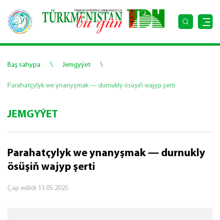
\
\
Baş sahypa
Jemgyýet
Parahatçylyk we ynanyşmak — durnukly ösüşiň wajyp şerti
JEMGYÝET
Parahatçylyk we ynanyşmak — durnukly
ösüşiň wajyp şerti
Çap edildi
13.05.2025