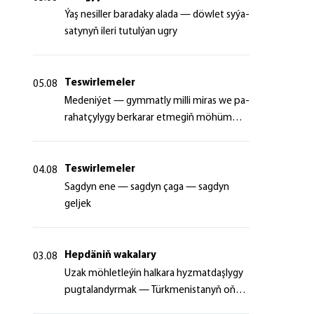
Ýaş ne­sil­ler ba­ra­da­ky ala­da — döw­let sy­ýa­
sa­ty­nyň ile­ri tu­tul­ýan ug­ry
Teswirlemeler
05.08
Me­de­ni­ýet — gym­mat­ly milli mi­ras we pa­
ra­hat­çy­ly­gy ber­ka­rar et­me­giň mö­hüm
şer­ti
Teswirlemeler
04.08
Sagdyn ene — sagdyn çaga — sagdyn
geljek
Hepdäniň wakalary
03.08
Uzak möhletleýin halkara hyzmatdaşlygy
pugtalandyrmak — Türkmenistanyň oňyn
başlangyçlarynyň maksady