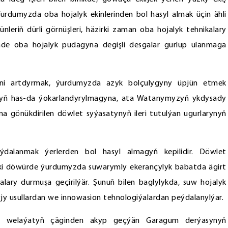
rdumyzda oba hojalyk ekinlerinden bol hasyl almak üçin ähli
ünleriň dürli görnüşleri, häzirki zaman oba hojalyk tehnikalary
rinde oba hojalyk pudagyna degişli desgalar gurlup ulanmaga
rini artdyrmak, ýurdumyzda azyk bolçulygyny üpjün etmek
nyň has-da ýokarlandyrylmagyna, ata Watanymyzyň ykdysady
gönükdirilen döwlet syýasatynyň ileri tutulýan ugurlarynyň
dalanmak ýerlerden bol hasyl almagyň kepilidir. Döwlet
ki döwürde ýurdumyzda suwarymly ekerançylyk babatda ägirt
malary durmuşa geçirilýär. Şunuň bilen baglylykda, suw hojalyk
jy usullardan we innowasion tehnologiýalardan peýdalanylýar.
w welaýatyň çäginden akyp geçýän Garagum derýasynyň