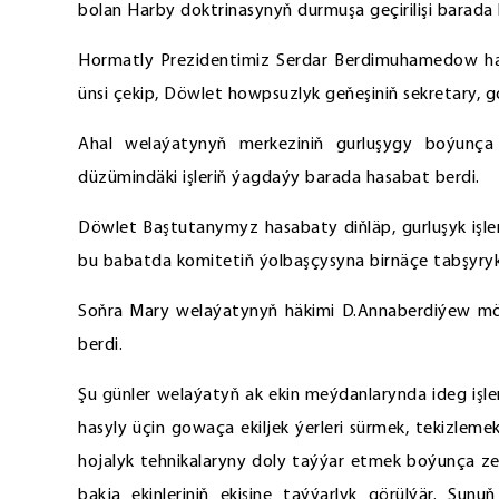
bolan Harby doktrinasynyň durmuşa geçirilişi barada 
Hormatly Prezidentimiz Serdar Berdimuhamedow has
ünsi çekip, Döwlet howpsuzlyk geňeşiniň sekretary, g
Ahal welaýatynyň merkeziniň gurluşygy boýunça
düzümindäki işleriň ýagdaýy barada hasabat berdi.
Döwlet Baştutanymyz hasabaty diňläp, gurluşyk işler
bu babatda komitetiň ýolbaşçysyna birnäçe tabşyrykl
Soňra Mary welaýatynyň häkimi D.Annaberdiýew möws
berdi.
Şu günler welaýatyň ak ekin meýdanlarynda ideg işleri
hasyly üçin gowaça ekiljek ýerleri sürmek, tekizlem
hojalyk tehnikalaryny doly taýýar etmek boýunça zer
bakja ekinleriniň ekişine taýýarlyk görülýär. Şun