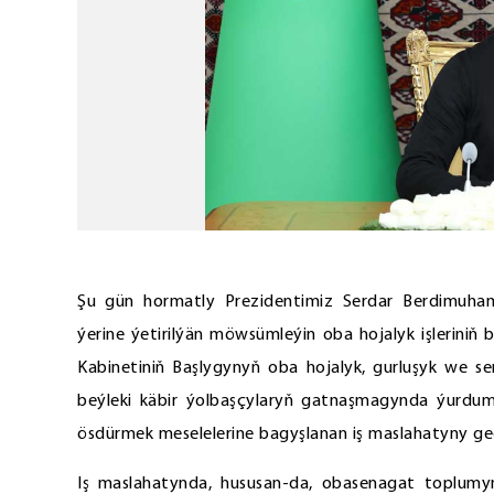
Şu gün hormatly Prezidentimiz Serdar Berdimuha
ýerine ýetirilýän möwsümleýin oba hojalyk işleriniň
Kabinetiniň Başlygynyň oba hojalyk, gurluşyk we 
beýleki käbir ýolbaşçylaryň gatnaşmagynda ýurdu
ösdürmek meselelerine bagyşlanan iş maslahatyny geç
Iş maslahatynda, hususan-da, obasenagat toplum