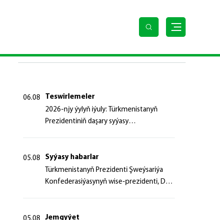
SOŇKY HABARLAR
Teswirlemeler
06.08
2026-njy ýylyň iýuly: Türkmenistanyň
Prezidentiniň daşary syýasy
başlangyçlaryndan ugur alyp
Syýasy habarlar
05.08
Türk­me­nis­ta­nyň Prezidenti Şweý­sa­ri­ýa
Kon­fe­de­ra­si­ýa­sy­nyň wi­se-prezidenti, Da­
şa­ry iş­ler fe­de­ral de­par­ta­men­ti­niň baş­ly­
gy­ny ka­bul et­di
Jemgyýet
05.08