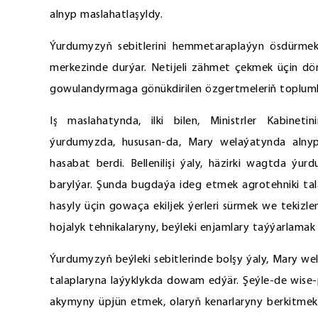
alnyp maslahatlaşyldy.
Ýurdumyzyň sebitlerini hemmetaraplaýyn ösdürmek 
merkezinde durýar. Netijeli zähmet çekmek üçin döre
gowulandyrmaga gönükdirilen özgertmeleriň toplumla
Iş maslahatynda, ilki bilen, Ministrler Kabine
ýurdumyzda, hususan-da, Mary welaýatynda alnyp
hasabat berdi. Bellenilişi ýaly, häzirki wagtda ýu
barylýar. Şunda bugdaýa ideg etmek agrotehniki tala
hasyly üçin gowaça ekiljek ýerleri sürmek we tekiz
hojalyk tehnikalaryny, beýleki enjamlary taýýarlamak 
Ýurdumyzyň beýleki sebitlerinde bolşy ýaly, Mary w
talaplaryna laýyklykda dowam edýär. Şeýle-de wis
akymyny üpjün etmek, olaryň kenarlaryny berkitmek