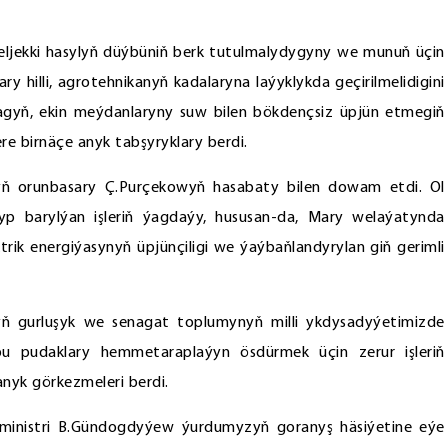
eljekki hasylyň düýbüniň berk tutulmalydygyny we munuň üçin
y hilli, agrotehnikanyň kadalaryna laýyklykda geçirilmelidigini
agyň, ekin meýdanlaryny suw bilen bökdençsiz üpjün etmegiň
 birnäçe anyk tabşyryklary berdi.
ynyň orunbasary Ç.Purçekowyň hasabaty bilen dowam etdi. Ol
p barylýan işleriň ýagdaýy, hususan-da, Mary welaýatynda
rik energiýasynyň üpjünçiligi we ýaýbaňlandyrylan giň gerimli
ň gurluşyk we senagat toplumynyň milli ykdysadyýetimizde
u pudaklary hemmetaraplaýyn ösdürmek üçin zerur işleriň
anyk görkezmeleri berdi.
 ministri B.Gündogdyýew ýurdumyzyň goranyş häsiýetine eýe