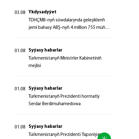
Ykdysadyýet
03.08
TDHÇMB-nyň söwdalarynda geleşikleriň
jemi bahasy ABŞ-nyň 4 million 755 müň
dollaryndan gowrak boldy
Syýasy habarlar
01.08
Türkmenistanyň Ministrler Kabinetiniň
mejlisi
Syýasy habarlar
01.08
Türkmenistanyň Prezidenti hormatly
Serdar Berdimuhamedowa
Syýasy habarlar
01.08
Türkmenistanyň Prezidenti Ýaponiýanyň