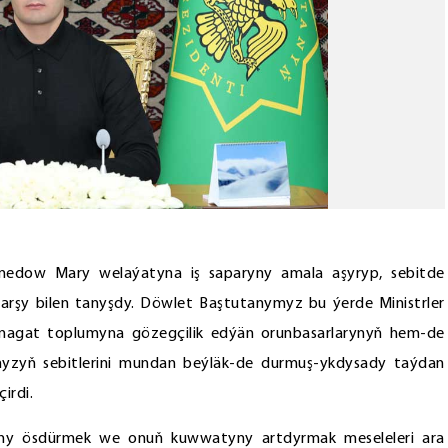
medow Mary welaýatyna iş saparyny amala aşyryp, sebitde
 barşy bilen tanyşdy. Döwlet Baştutanymyz bu ýerde Ministrler
senagat toplumyna gözegçilik edýän orunbasarlarynyň hem-de
myzyň sebitlerini mundan beýläk-de durmuş-ykdysady taýdan
irdi.
yny ösdürmek we onuň kuwwatyny artdyrmak meseleleri ara