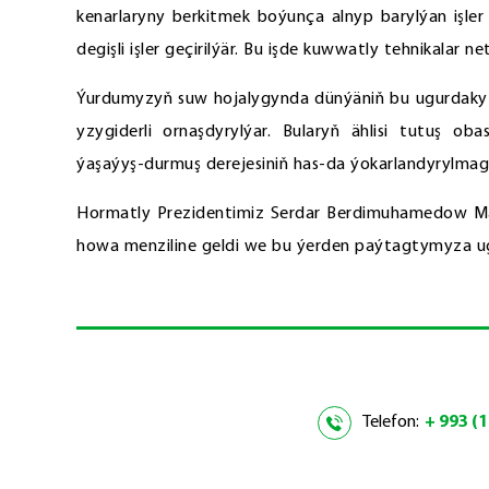
kenarlaryny berkitmek boýunça alnyp barylýan işle
degişli işler geçirilýär. Bu işde kuwwatly tehnikalar netij
Ýurdumyzyň suw hojalygynda dünýäniň bu ugurdaky öň
yzygiderli ornaşdyrylýar. Bularyň ählisi tutuş o
ýaşaýyş-durmuş derejesiniň has-da ýokarlandyrylmagy
Hormatly Prezidentimiz Serdar Berdimuhamedow Mar
howa menziline geldi we bu ýerden paýtagtymyza u
Telefon:
+ 993 (1