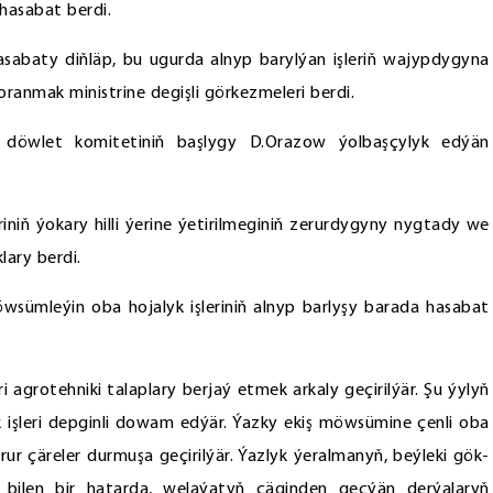
hasabat berdi.
abaty diňläp, bu ugurda alnyp barylýan işleriň wajypdygyna
oranmak ministrine degişli görkezmeleri berdi.
 döwlet komitetiniň başlygy D.Orazow ýolbaşçylyk edýän
iniň ýokary hilli ýerine ýetirilmeginiň zerurdygyny nygtady we
ary berdi.
ümleýin oba hojalyk işleriniň alnyp barlyşy barada hasabat
 agrotehniki talaplary berjaý etmek arkaly geçirilýär. Şu ýylyň
ek işleri depginli dowam edýär. Ýazky ekiş möwsümine çenli oba
ur çäreler durmuşa geçirilýär. Ýazlyk ýeralmanyň, beýleki gök-
uň bilen bir hatarda, welaýatyň çäginden geçýän derýalaryň