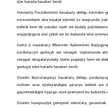
işler barada hasabat berdi.
Hormatly Prezidentimiz hasabaty diňläp, häzirden g
möwsümleýin oba hojalyk işleriniň öz wagtynda, ýokar
belledi hem-de suwdan rejeli we kadaly peýdalanm
wajypdygyna ünsi çekdi we bu babatda wise-premýere
Soňra iş maslahaty Ministrler Kabinetiniň Başlyg
ýurdumyzyň gurluşyk we senagat toplumynda alny
senagat desgalaryndaky işleriň ýagdaýy hem-de elekt
gurluşyk işleri barada hasabat berdi.
Döwlet Baştutanymyz hasabaty diňläp, ýurdumyzy
möhüm orun eýeleýändigini aýratyn belledi we b
geçirilmelidigini nygtap, wise-premýere bu babatda 
Döwlet howpsuzlyk geňeşiniň sekretary, goranmak