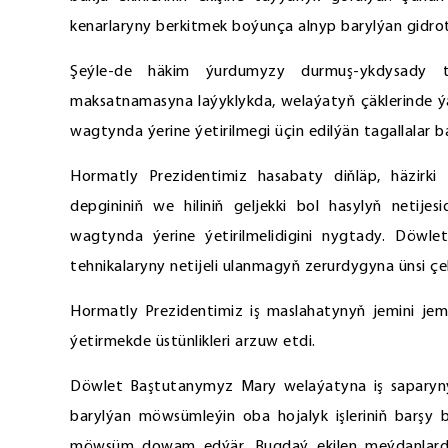
kenarlaryny berkitmek boýunça alnyp barylýan gidrot
Şeýle-de häkim ýurdumyzy durmuş-ykdysady 
maksatnamasyna laýyklykda, welaýatyň çäklerinde ýaýb
wagtynda ýerine ýetirilmegi üçin edilýän tagallalar 
Hormatly Prezidentimiz hasabaty diňläp, häzirki
depgininiň we hiliniň geljekki bol hasylyň netijes
wagtynda ýerine ýetirilmelidigini nygtady. Döwl
tehnikalaryny netijeli ulanmagyň zerurdygyna ünsi çe
Hormatly Prezidentimiz iş maslahatynyň jemini je
ýetirmekde üstünlikleri arzuw etdi.
Döwlet Baştutanymyz Mary welaýatyna iş sapary
barylýan möwsümleýin oba hojalyk işleriniň barşy b
möwsüm dowam edýär. Bugdaý ekilen meýdanlarda ide