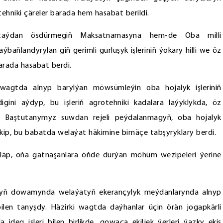
ehniki çäreler barada hem hasabat berildi.
taýdan ösdürmegiň Maksatnamasyna hem-de Oba milli
aňlandyrylan giň gerimli gurluşyk işleriniň ýokary hilli we öz
barada hasabat berdi.
 wagtda alnyp barylýan möwsümleýin oba hojalyk işleriniň
idigini aýdyp, bu işleriň agrotehniki kadalara laýyklykda, öz
et Baştutanymyz suwdan rejeli peýdalanmagyň, oba hojalyk
kip, bu babatda welaýat häkimine birnäçe tabşyryklary berdi.
mläp, oňa gatnaşanlara öňde durýan möhüm wezipeleri ýerine
nyň dowamynda welaýatyň ekerançylyk meýdanlarynda alnyp
ilen tanyşdy. Häzirki wagtda daýhanlar üçin örän jogapkärli
g işleri bilen birlikde, gowaça ekiljek ýerleri ýazky ekiş