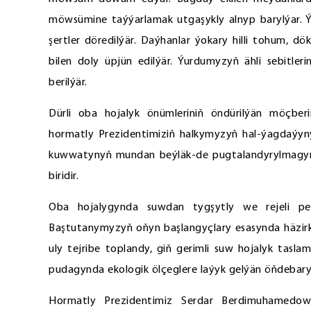
möwsümine taýýarlamak utgaşykly alnyp barylýar. Ýu
şertler döredilýär. Daýhanlar ýokary hilli tohum, dök
bilen doly üpjün edilýär. Ýurdumyzyň ähli sebitle
berilýär.
Dürli oba hojalyk önümleriniň öndürilýän möçbe
hormatly Prezidentimiziň halkymyzyň hal-ýagdaýy
kuwwatynyň mundan beýläk-de pugtalandyrylmagyna 
biridir.
Oba hojalygynda suwdan tygşytly we rejeli peý
Baştutanymyzyň oňyn başlangyçlary esasynda häzir
uly tejribe toplandy, giň gerimli suw hojalyk tasla
pudagynda ekologik ölçeglere laýyk gelýän öňdebary
Hormatly Prezidentimiz Serdar Berdimuhamedo