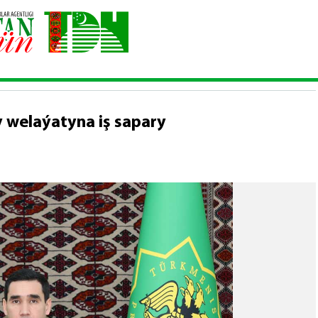
rezidentiniň Mary welaýatyna iş sapary
 welaýatyna iş sapary