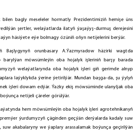
bilen bagly meseleler hormatly Prezidentimiziň hemişe üns
dilýän şertler, welaýatlarda ilatyň ýaşaýyş-durmuş derejesini
ýyn häsiýete eýe bolmagy özüniň oňyn netijelerini berýär.
tiniň Başlygynyň orunbasary A.Ýazmyradow häzirki wagtda
 barylýan möwsümleýin oba hojalyk işleriniň barşy barada
rdumyzyň welaýatlarynda oba hojalyk işleri giň gerimde alnyp
plara laýyklykda ýerine ýetirilýär. Mundan başga-da, şu ýylyň
lemek işleri dowam edýär. Ýazky ekiş möwsüminde ulanyljak oba
boýunça netijeli çäreler görülýär.
elaýatynda hem möwsümleýin oba hojalyk işleri agrotehnikanyň
e-premýer ýurdumyzyň çäginden geçýän derýalarda kadaly suw
, suw akabalaryny we ýaplary arassalamak boýunça geçirilýän