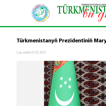
Baş sahypa
\
Syýasy habarlar
\
Türkmenistanyň P
SYÝASY HABARLAR
Türkmenistanyň Prezidentiniň Mary
Çap edildi
07.02.2023