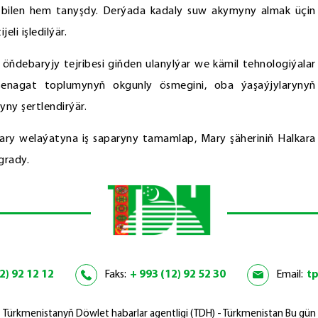
r bilen hem tanyşdy. Derýada kadaly suw akymyny almak üçin
eli işledilýär.
debaryjy tejribesi giňden ulanylýar we kämil tehnologiýalar
basenagat toplumynyň okgunly ösmegini, oba ýaşaýjylarynyň
ny şertlendirýär.
y welaýatyna iş saparyny tamamlap, Mary şäheriniň Halkara
grady.
2) 92 12 12
Faks:
+ 993 (12) 92 52 30
Email:
t
Türkmenistanyň Döwlet habarlar agentligi (TDH) - Türkmenistan Bu gün