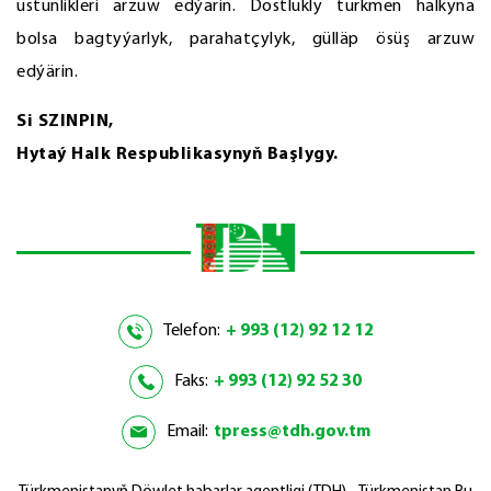
üstünlikleri arzuw edýärin. Dostlukly türkmen halkyna
bolsa bagtyýarlyk, parahatçylyk, gülläp ösüş arzuw
edýärin.
Si SZINPIN,
Hytaý Halk Respublikasynyň Başlygy.
Telefon:
+ 993 (12) 92 12 12
Faks:
+ 993 (12) 92 52 30
Email:
tpress@tdh.gov.tm