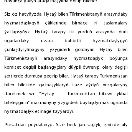
boýunça ýakyn aragatnaşykda bolup bilerler.
Siz öz hatyňyzda Hytaý bilen Türkmenistanyň arasyndaky
hyzmatdaşlygyň çäklerinde birnäçe iri taslamalary
ýatlapsyňyz. Hytaý tarapy iki ýurduň arasynda dürli
ugurlardaky özara bähbitli hyzmatdaşlygyň
çuňlaşdyrylmagyny yzygiderli goldaýar. Hytaý bilen
Türkmenistanyň arasyndaky hyzmatdaşlyk boýunça
komitet degişli başlangyçlary düýpli öwrenip, olary degişli
şertlerde durmuşa geçirip biler. Hytaý tarapy Türkmenistan
bilen bilelikde gatnaşyklaryň täze aýdyň nusgalaryny
döretmek we “Hytaý — Türkmenistan bitewi ykbal
bileleşiginiň” mazmunyny yzygiderli baýlaşdyrmak ugrunda
hyzmatdaşlyk etmäge taýýardyr.
Pursatdan peýdalanyp, Size berk jan saglyk, işiňizde uly