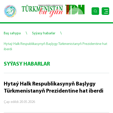
\
\
Baş sahypa
Syýasy habarlar
Hytaý Halk Respublikasynyň Başlygy Türkmenistanyň Prezidentine hat
iberdi
SYÝASY HABARLAR
Hytaý Halk Respublikasynyň Başlygy
Türkmenistanyň Prezidentine hat iberdi
Çap edildi
20.05.2026