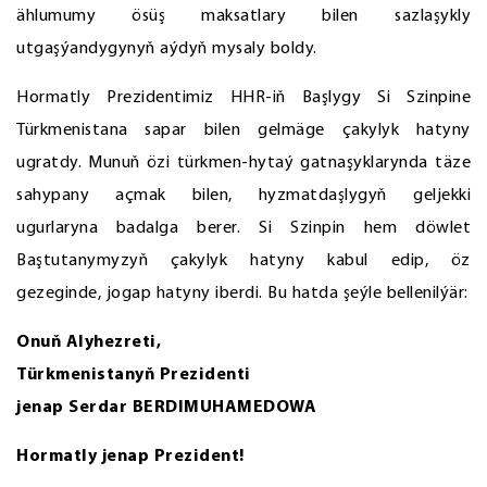
ählumumy ösüş maksatlary bilen sazlaşykly
utgaşýandygynyň aýdyň mysaly boldy.
Hormatly Prezidentimiz HHR-iň Başlygy Si Szinpine
Türkmenistana sapar bilen gelmäge çakylyk hatyny
ugratdy. Munuň özi türkmen-hytaý gatnaşyklarynda täze
sahypany açmak bilen, hyzmatdaşlygyň geljekki
ugurlaryna badalga berer. Si Szinpin hem döwlet
Baştutanymyzyň çakylyk hatyny kabul edip, öz
gezeginde, jogap hatyny iberdi. Bu hatda şeýle bellenilýär:
Onuň Alyhezreti,
Türkmenistanyň Prezidenti
jenap Serdar BERDIMUHAMEDOWA
Hormatly jenap Prezident!