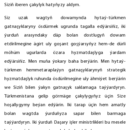
Siziň iberen çakylyk hatyňyzy aldym.
Siz uzak wagtyň dowamynda hytaý-türkmen
gatnaşyklaryny ösdürmek ugrunda tagalla edýärsiňiz, iki
ýurduň arasyndaky däp bolan dostlugyň dowam
etdirilmegine ägirt uly goşant goşýarsyňyz hem-de dürli
möhüm ugurlarda özara hyzmatdaşlyga ýardam
edýärsiňiz. Men muňa ýokary baha berýärin. Men hytaý-
türkmen hemmetaraplaýyn gatnaşyklarynyň strategik
hyzmatdaşlyk ruhunda ösdürilmegine uly ähmiýet berýärin
we Siziň bilen ýakyn gatnaşyk saklamaga taýýardyryn.
Türkmenistana gelip görmäge çakylygyňyz üçin Size
hoşallygymy beýan edýärin. Iki tarap üçin hem amatly
bolan wagtda ýurduňyza sapar bilen barmaga
taýýardyryn. Iki ýurduň Daşary işler ministrlikleri bu mesele