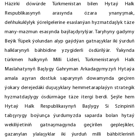
Häzirki döwürde Türkmenistan bilen Hytaý Halk
Respublikasynyň arasynda özara ynanyşmak,
deňhukuklylyk ýörelgelerine esaslanýan hyzmatdaşlyk täze
many-mazmun esasynda baýlaşdyrylýar. Taryhyny gadymy
Beýik Ýüpek ýolundan alyp gaýdýan gatnaşyklar iki ýurduň
halklarynyň bähbidine yzygiderli ösdürilýär. Ýakynda
türkmen halkynyň Milli Lideri, Türkmenistanyň Halk
Maslahatynyň Başlygy Gahryman Arkadagymyzyň Hytaýa
amala aşyran dostluk saparynyň dowamynda geçiren
ýokary derejedäki duşuşyklary hemmetaraplaýyn strategik
hyzmatdaşlygy ösdürmäge täze itergi berdi. Şeýle hem
Hytaý Halk Respublikasynyň Başlygy Si Szinpiniň
tabşyrygy boýunça ýurdumyzda saparda bolan hytaý
wekiliýetiniň gatnaşmagynda geçirilen gepleşikler,
gazanylan ylalaşyklar iki ýurduň milli bähbitleriniň