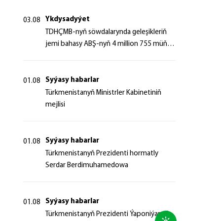
Ykdysadyýet
03.08
TDHÇMB-nyň söwdalarynda geleşikleriň
jemi bahasy ABŞ-nyň 4 million 755 müň
dollaryndan gowrak boldy
Syýasy habarlar
01.08
Türkmenistanyň Ministrler Kabinetiniň
mejlisi
Syýasy habarlar
01.08
Türkmenistanyň Prezidenti hormatly
Serdar Berdimuhamedowa
Syýasy habarlar
01.08
Türkmenistanyň Prezidenti Ýaponiýanyň