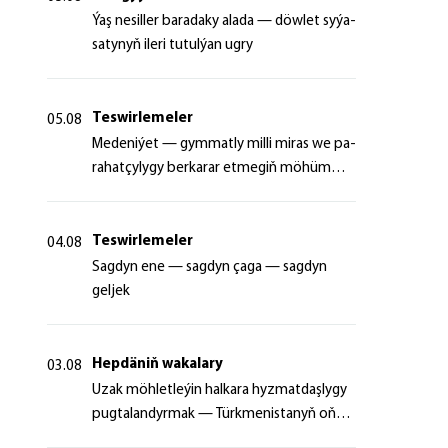
Ýaş ne­sil­ler ba­ra­da­ky ala­da — döw­let sy­ýa­
sa­ty­nyň ile­ri tu­tul­ýan ug­ry
Teswirlemeler
05.08
Me­de­ni­ýet — gym­mat­ly milli mi­ras we pa­
ra­hat­çy­ly­gy ber­ka­rar et­me­giň mö­hüm
şer­ti
Teswirlemeler
04.08
Sagdyn ene — sagdyn çaga — sagdyn
geljek
Hepdäniň wakalary
03.08
Uzak möhletleýin halkara hyzmatdaşlygy
pugtalandyrmak — Türkmenistanyň oňyn
başlangyçlarynyň maksady