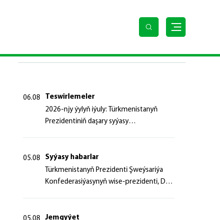
SOŇKY HABARLAR
Teswirlemeler
06.08
2026-njy ýylyň iýuly: Türkmenistanyň
Prezidentiniň daşary syýasy
başlangyçlaryndan ugur alyp
Syýasy habarlar
05.08
Türk­me­nis­ta­nyň Prezidenti Şweý­sa­ri­ýa
Kon­fe­de­ra­si­ýa­sy­nyň wi­se-prezidenti, Da­
şa­ry iş­ler fe­de­ral de­par­ta­men­ti­niň baş­ly­
gy­ny ka­bul et­di
Jemgyýet
05.08