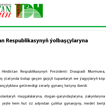
rezidenti Hindistan Respublikasynyň ýolbaşçylaryna gynanç bildirdi
an Respublikasynyň ýolbaşçylaryna
Hindistan Respublikasynyň Prezidenti Draupadi Murmuwa,
ş ştatynda bolup geçen güýçli tupanlaryň we ýagyşlaryň köp
çylyklara getirendigi zerarly gynanç hatyny iberdi.
anlaryň maşgalalaryna, dogan-garyndaşlaryna, ýakynlaryna
 şeýle hem hut öz adyndan çuňňur gynanjyny, medet beriji