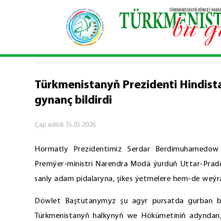
Baş sahypa
\
Syýasy habarlar
\
Türkmenistanyň P
SYÝASY HABARLAR
Türkmenistanyň Prezidenti Hindist
gynanç bildirdi
Çap edildi
15.05.2026
Hormatly Prezidentimiz Serdar Berdimuhamedow 
Premýer-ministri Narendra Modä ýurduň Uttar-Prade
sanly adam pidalaryna, şikes ýetmelere hem-de weýran
Döwlet Baştutanymyz şu agyr pursatda gurban bol
Türkmenistanyň halkynyň we Hökümetiniň adyndan,