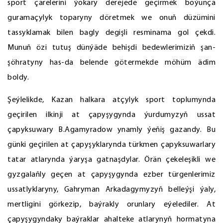
sport çärelerini ýokary derejede geçirmek boýunça
guramaçylyk toparyny döretmek we onuň düzümini
tassyklamak bilen bagly degişli resminama gol çekdi.
Munuň özi tutuş dünýäde behişdi bedewlerimiziň şan-
şöhratyny has-da belende götermekde möhüm ädim
boldy.
Şeýlelikde, Kazan halkara atçylyk sport toplumynda
geçirilen ilkinji at çapyşygynda ýurdumyzyň ussat
çapyksuwary B.Agamyradow ynamly ýeňiş gazandy. Bu
günki geçirilen at çapyşyklarynda türkmen çapyksuwarlary
tatar atlarynda ýaryşa gatnaşdylar. Örän çekeleşikli we
gyzgalaňly geçen at çapyşygynda ezber türgenlerimiz
ussatlyklaryny, Gahryman Arkadagymyzyň belleýşi ýaly,
mertligini görkezip, baýrakly orunlary eýelediler. At
çapyşygyndaky baýraklar ahalteke atlarynyň hormatyna