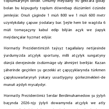
toplumlarynyň biridir. Umumy meýdany 90 gektara golaý
bolan bu köpugurly toplum döwrebap düzümleri özünde
jemleýär. Onuň çäginde 1 müň 800 we 1 müň 600 metr
uzynlykdaky çapuw ýodalary bar. Şeýle hem bir wagtda 6
müň tomaşaçyny kabul edip bilýän açyk we ýapyk
meýdançalar hyzmat edýär.
Hormatly Prezidentimiziň taýsyz tagallalary netijesinde
ýurdumyzda atçylyk sportuny, milli atçylyk sungatyny
dünýä derejesinde ösdürmäge uly ähmiýet berilýär. Kazan
şäherinde geçirilen şu gezekki at çapyşyklarynda türkmen
çapyksuwarlarynyň ýokary ussatlygyny görkezmekleri-de
munuň aýdyň mysalydyr.
Hormatly Prezidentimiz Serdar Berdimuhamedow şu ýylyň
başynda 2026-njy ýylyň dowamynda atçylyk we atly