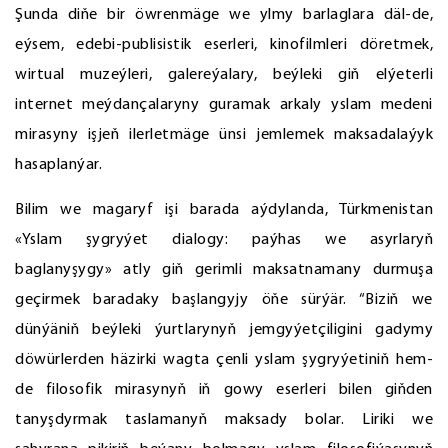
Şunda diňe bir öwrenmäge we ylmy barlaglara däl-de,
eýsem, edebi-publisistik eserleri, kinofilmleri döretmek,
wirtual muzeýleri, galereýalary, beýleki giň elýeterli
internet meýdançalaryny guramak arkaly yslam medeni
mirasyny işjeň ilerletmäge ünsi jemlemek maksadalaýyk
hasaplanýar.
Bilim we magaryf işi barada aýdylanda, Türkmenistan
«Yslam şygryýet dialogy: paýhas we asyrlaryň
baglanyşygy» atly giň gerimli maksatnamany durmuşa
geçirmek baradaky başlangyjy öňe sürýär. “Biziň we
dünýäniň beýleki ýurtlarynyň jemgyýetçiligini gadymy
döwürlerden häzirki wagta çenli yslam şygryýetiniň hem-
de filosofik mirasynyň iň gowy eserleri bilen giňden
tanyşdyrmak taslamanyň maksady bolar. Liriki we