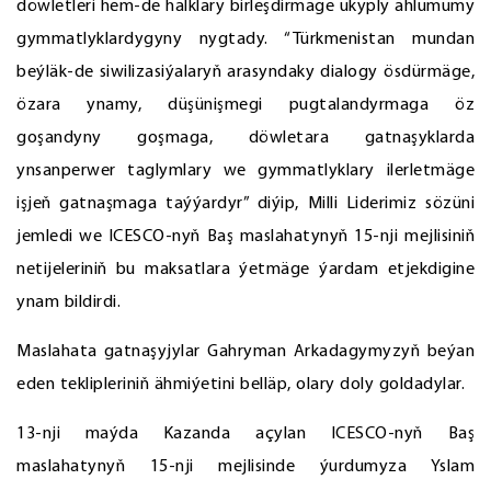
döwletleri hem-de halklary birleşdirmäge ukyply ählumumy
gymmatlyklardygyny nygtady. “Türkmenistan mundan
beýläk-de siwilizasiýalaryň arasyndaky dialogy ösdürmäge,
özara ynamy, düşünişmegi pugtalandyrmaga öz
goşandyny goşmaga, döwletara gatnaşyklarda
ynsanperwer taglymlary we gymmatlyklary ilerletmäge
işjeň gatnaşmaga taýýardyr” diýip, Milli Liderimiz sözüni
jemledi we ICESCO-nyň Baş maslahatynyň 15-nji mejlisiniň
netijeleriniň bu maksatlara ýetmäge ýardam etjekdigine
ynam bildirdi.
Maslahata gatnaşyjylar Gahryman Arkadagymyzyň beýan
eden teklipleriniň ähmiýetini belläp, olary doly goldadylar.
13-nji maýda Kazanda açylan ICESCO-nyň Baş
maslahatynyň 15-nji mejlisinde ýurdumyza Yslam