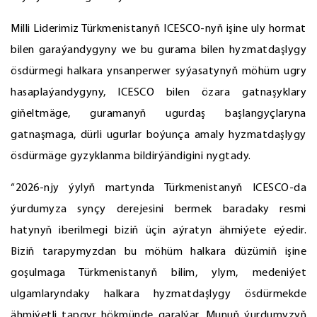
Milli Liderimiz Türkmenistanyň ICESCO-nyň işine uly hormat
bilen garaýandygyny we bu gurama bilen hyzmatdaşlygy
ösdürmegi halkara ynsanperwer syýasatynyň möhüm ugry
hasaplaýandygyny, ICESCO bilen özara gatnaşyklary
giňeltmäge, guramanyň ugurdaş başlangyçlaryna
gatnaşmaga, dürli ugurlar boýunça amaly hyzmatdaşlygy
ösdürmäge gyzyklanma bildirýändigini nygtady.
“2026-njy ýylyň martynda Türkmenistanyň ICESCO-da
ýurdumyza synçy derejesini bermek baradaky resmi
hatynyň iberilmegi biziň üçin aýratyn ähmiýete eýedir.
Biziň tarapymyzdan bu möhüm halkara düzümiň işine
goşulmaga Türkmenistanyň bilim, ylym, medeniýet
ulgamlaryndaky halkara hyzmatdaşlygy ösdürmekde
ähmiýetli tapgyr hökmünde garalýar. Munuň ýurdumyzyň