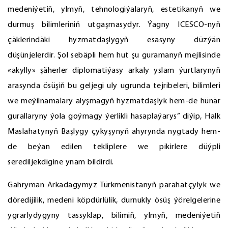
medeniýetiň, ylmyň, tehnologiýalaryň, estetikanyň we
durmuş bilimleriniň utgaşmasydyr. Ýagny ICESCO-nyň
çäklerindäki hyzmatdaşlygyň esasyny düzýän
düşünjelerdir. Şol sebäpli hem hut şu guramanyň mejlisinde
«akylly» şäherler diplomatiýasy arkaly yslam ýurtlarynyň
arasynda ösüşiň bu geljegi uly ugrunda tejribeleri, bilimleri
we meýilnamalary alyşmagyň hyzmatdaşlyk hem-de hünär
gurallaryny ýola goýmagy ýerlikli hasaplaýarys” diýip, Halk
Maslahatynyň Başlygy çykyşynyň ahyrynda nygtady hem-
de beýan edilen tekliplere we pikirlere düýpli
serediljekdigine ynam bildirdi.
Gahryman Arkadagymyz Türkmenistanyň parahatçylyk we
döredijilik, medeni köpdürlülik, durnukly ösüş ýörelgelerine
ygrarlydygyny tassyklap, bilimiň, ylmyň, medeniýetiň