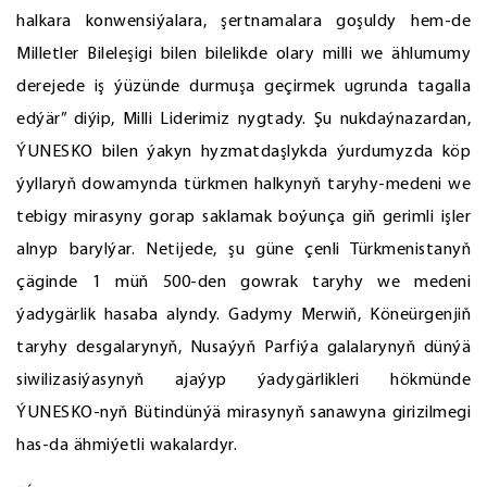
halkara konwensiýalara, şertnamalara goşuldy hem-de
Milletler Bileleşigi bilen bilelikde olary milli we ählumumy
derejede iş ýüzünde durmuşa geçirmek ugrunda tagalla
edýär” diýip, Milli Liderimiz nygtady. Şu nukdaýnazardan,
ÝUNESKO bilen ýakyn hyzmatdaşlykda ýurdumyzda köp
ýyllaryň dowamynda türkmen halkynyň taryhy-medeni we
tebigy mirasyny gorap saklamak boýunça giň gerimli işler
alnyp barylýar. Netijede, şu güne çenli Türkmenistanyň
çäginde 1 müň 500-den gowrak taryhy we medeni
ýadygärlik hasaba alyndy. Gadymy Merwiň, Köneürgenjiň
taryhy desgalarynyň, Nusaýyň Parfiýa galalarynyň dünýä
siwilizasiýasynyň ajaýyp ýadygärlikleri hökmünde
ÝUNESKO-nyň Bütindünýä mirasynyň sanawyna girizilmegi
has-da ähmiýetli wakalardyr.