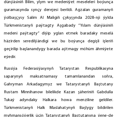
dünýäsiniň Bilim, ylym we medeniýet meseleleri boýunça
guramasynda synçy derejesi berildi. Agzalan guramanyň
ýolbaşçysy Salim Al Maligiň çykyşynda 2028-nji ýylda
Türkmenistanyň paýtagty Aşgabady “Yslam dünýäsiniň
medeni paýtagty” diýip yglan etmek baradaky meselä
häzirden seredilýändigi we bu boýunça degişli işleriň
geçirilip başlanandygy barada aýtmagy möhüm ähmiýete
eýedir.
Russiýa Federasiýasynyň Tatarystan Respublikasyna
saparynyň maksatnamasy tamamlanandan soňra,
Gahryman Arkadagymyz we Tatarystanyň Baştutany
Rustam Minnihanow bilelikde Kazan şäheriniň Gabdulla
Tukaý adyndaky Halkara howa menziline geldiler.
Türkmenistanyň Halk Maslahatynyň Başlygy bildirilen
myhmansöýerlik üçin Tatarystanyň Baştutanyna ýene-de