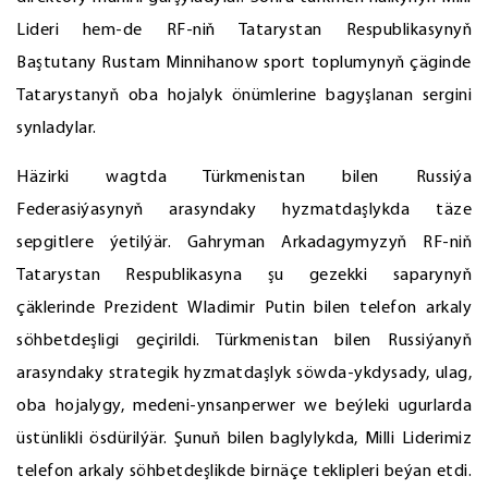
Lideri hem-de RF-niň Tatarystan Respublikasynyň
Baştutany Rustam Minnihanow sport toplumynyň çäginde
Tatarystanyň oba hojalyk önümlerine bagyşlanan sergini
synladylar.
Häzirki wagtda Türkmenistan bilen Russiýa
Federasiýasynyň arasyndaky hyzmatdaşlykda täze
sepgitlere ýetilýär. Gahryman Arkadagymyzyň RF-niň
Tatarystan Respublikasyna şu gezekki saparynyň
çäklerinde Prezident Wladimir Putin bilen telefon arkaly
söhbetdeşligi geçirildi. Türkmenistan bilen Russiýanyň
arasyndaky strategik hyzmatdaşlyk söwda-ykdysady, ulag,
oba hojalygy, medeni-ynsanperwer we beýleki ugurlarda
üstünlikli ösdürilýär. Şunuň bilen baglylykda, Milli Liderimiz
telefon arkaly söhbetdeşlikde birnäçe teklipleri beýan etdi.