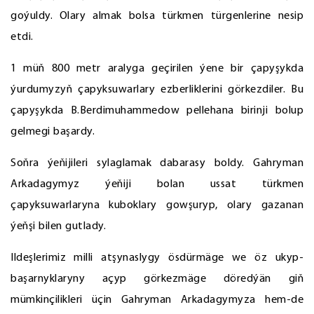
goýuldy. Olary almak bolsa türkmen türgenlerine nesip
etdi.
1 müň 800 metr aralyga geçirilen ýene bir çapyşykda
ýurdumyzyň çapyksuwarlary ezberliklerini görkezdiler. Bu
çapyşykda B.Berdimuhammedow pellehana birinji bolup
gelmegi başardy.
Soňra ýeňijileri sylaglamak dabarasy boldy. Gahryman
Arkadagymyz ýeňiji bolan ussat türkmen
çapyksuwarlaryna kuboklary gowşuryp, olary gazanan
ýeňşi bilen gutlady.
Ildeşlerimiz milli atşynaslygy ösdürmäge we öz ukyp-
başarnyklaryny açyp görkezmäge döredýän giň
mümkinçilikleri üçin Gahryman Arkadagymyza hem-de