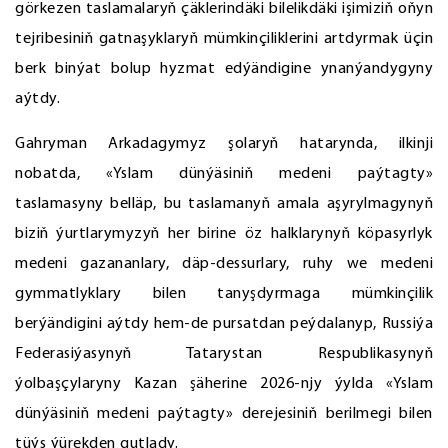
görkezen taslamalaryň çäklerindäki bilelikdäki işimiziň oňyn
tejribesiniň gatnaşyklaryň mümkinçiliklerini artdyrmak üçin
berk binýat bolup hyzmat edýändigine ynanýandygyny
aýtdy.
Gahryman Arkadagymyz şolaryň hatarynda, ilkinji
nobatda, «Yslam dünýäsiniň medeni paýtagty»
taslamasyny belläp, bu taslamanyň amala aşyrylmagynyň
biziň ýurtlarymyzyň her birine öz halklarynyň köpasyrlyk
medeni gazananlary, däp-dessurlary, ruhy we medeni
gymmatlyklary bilen tanyşdyrmaga mümkinçilik
berýändigini aýtdy hem-de pursatdan peýdalanyp, Russiýa
Federasiýasynyň Tatarystan Respublikasynyň
ýolbaşçylaryny Kazan şäherine 2026-njy ýylda «Yslam
dünýäsiniň medeni paýtagty» derejesiniň berilmegi bilen
tüýs ýürekden gutlady.