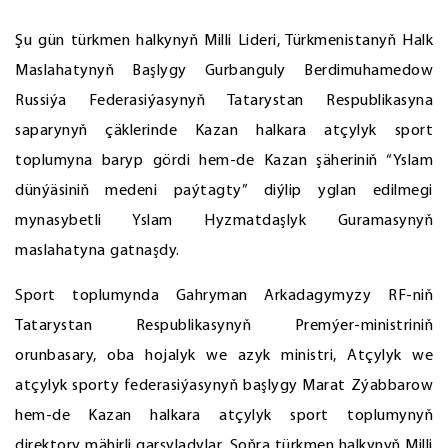
Şu gün türkmen halkynyň Milli Lideri, Türkmenistanyň Halk
Maslahatynyň Başlygy Gurbanguly Berdimuhamedow
Russiýa Federasiýasynyň Tatarystan Respublikasyna
saparynyň çäklerinde Kazan halkara atçylyk sport
toplumyna baryp gördi hem-de Kazan şäheriniň “Yslam
dünýäsiniň medeni paýtagty” diýlip yglan edilmegi
mynasybetli Yslam Hyzmatdaşlyk Guramasynyň
maslahatyna gatnaşdy.
Sport toplumynda Gahryman Arkadagymyzy RF-niň
Tatarystan Respublikasynyň Premýer-ministriniň
orunbasary, oba hojalyk we azyk ministri, Atçylyk we
atçylyk sporty federasiýasynyň başlygy Marat Zýabbarow
hem-de Kazan halkara atçylyk sport toplumynyň
direktory mähirli garşyladylar. Soňra türkmen halkynyň Milli