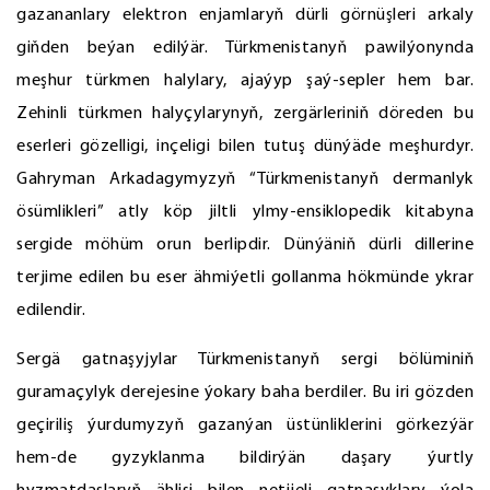
gazananlary elektron enjamlaryň dürli görnüşleri arkaly
giňden beýan edilýär. Türkmenistanyň pawilýonynda
meşhur türkmen halylary, ajaýyp şaý-sepler hem bar.
Zehinli türkmen halyçylarynyň, zergärleriniň döreden bu
eserleri gözelligi, inçeligi bilen tutuş dünýäde meşhurdyr.
Gahryman Arkadagymyzyň “Türkmenistanyň dermanlyk
ösümlikleri” atly köp jiltli ylmy-ensiklopedik kitabyna
sergide möhüm orun berlipdir. Dünýäniň dürli dillerine
terjime edilen bu eser ähmiýetli gollanma hökmünde ykrar
edilendir.
Sergä gatnaşyjylar Türkmenistanyň sergi bölüminiň
guramaçylyk derejesine ýokary baha berdiler. Bu iri gözden
geçiriliş ýurdumyzyň gazanýan üstünliklerini görkezýär
hem-de gyzyklanma bildirýän daşary ýurtly