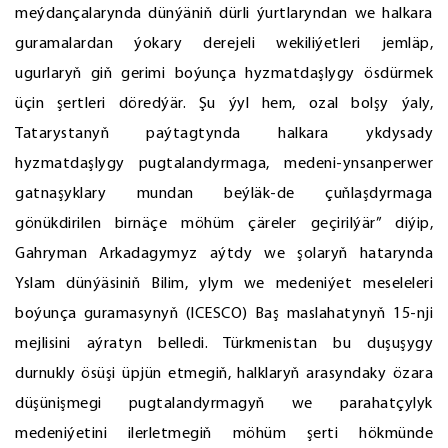
meýdançalarynda dünýäniň dürli ýurtlaryndan we halkara
guramalardan ýokary derejeli wekiliýetleri jemläp,
ugurlaryň giň gerimi boýunça hyzmatdaşlygy ösdürmek
üçin şertleri döredýär. Şu ýyl hem, ozal bolşy ýaly,
Tatarystanyň paýtagtynda halkara ykdysady
hyzmatdaşlygy pugtalandyrmaga, medeni-ynsanperwer
gatnaşyklary mundan beýläk-de çuňlaşdyrmaga
gönükdirilen birnäçe möhüm çäreler geçirilýär” diýip,
Gahryman Arkadagymyz aýtdy we şolaryň hatarynda
Yslam dünýäsiniň Bilim, ylym we medeniýet meseleleri
boýunça guramasynyň (ICESCO) Baş maslahatynyň 15-nji
mejlisini aýratyn belledi. Türkmenistan bu duşuşygy
durnukly ösüşi üpjün etmegiň, halklaryň arasyndaky özara
düşünişmegi pugtalandyrmagyň we parahatçylyk
medeniýetini ilerletmegiň möhüm şerti hökmünde