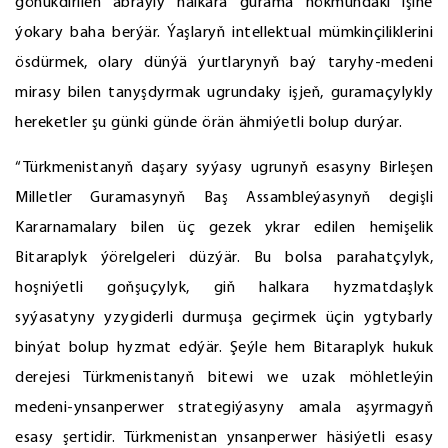
gönükdirilen abraýly halkara gurama hökmündäki işine
ýokary baha berýär. Ýaşlaryň intellektual mümkinçiliklerini
ösdürmek, olary dünýä ýurtlarynyň baý taryhy-medeni
mirasy bilen tanyşdyrmak ugrundaky işjeň, guramaçylykly
hereketler şu günki günde örän ähmiýetli bolup durýar.
“Türkmenistanyň daşary syýasy ugrunyň esasyny Birleşen
Milletler Guramasynyň Baş Assambleýasynyň degişli
Kararnamalary bilen üç gezek ykrar edilen hemişelik
Bitaraplyk ýörelgeleri düzýär. Bu bolsa parahatçylyk,
hoşniýetli goňşuçylyk, giň halkara hyzmatdaşlyk
syýasatyny yzygiderli durmuşa geçirmek üçin ygtybarly
binýat bolup hyzmat edýär. Şeýle hem Bitaraplyk hukuk
derejesi Türkmenistanyň bitewi we uzak möhletleýin
medeni-ynsanperwer strategiýasyny amala aşyrmagyň
esasy şertidir. Türkmenistan ynsanperwer häsiýetli esasy