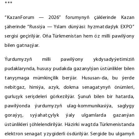
***
“KazanForum — 2026” forumynyň çäklerinde Kazan
şäherinde “Russiýa — Yslam dünýäsi: hyzmatdaşlyk EXPO”
sergisi geçirilýär. Oňa Türkmenistan hem öz milli pawilýony
bilen gatnaşýar.
Ýurdumyzyň milli pawilýony ykdysadyýetimiziň
pudaklarynda, hususy pudakda gazanylýan üstünlikler bilen
tanyşmaga mümkinçilik berýär. Hususan-da, bu ýerde
nebitgaz, himiýa, azyk, dokma senagatynyň önümleri,
gurluşyk serişdeleri görkezilýär. Şunuň bilen bir hatarda,
pawilýonda ýurdumyzyň ulag-kommunikasiýa, saglygy
goraýyş, syýahatçylyk ýaly ulgamlarda gazanýan
üstünlikleri şöhlelendirilýär. Häzirki wagtda Türkmenistanda
elektron senagat yzygiderli ösdürilýär. Sergide bu ulgamyň