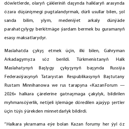
döwletlerde, olaryň çäkleriniň daşynda halklaryň arasynda
özara düşünişmegi pugtalandyrmak, dürli usullar bilen, şol
sanda bilim, ylym, medeniýet arkaly dünýäde
parahatçylygy berkitmäge ýardam bermek bu guramanyň
esasy maksatlarydyr.
Maslahatda çykyş etmek üçin, ilki bilen, Gahryman
Arkadagymyza söz berildi. Türkmenistanyň Halk
Maslahatynyň Başlygy çykyşynyň başynda Russiýa
Federasiýasynyň Tatarystan Respublikasynyň Baştutany
Rustam Minnihanowa we rus tarapyna «KazanForum —
2026» halkara çärelerine gatnaşmaga çakylyk, bildirilen
myhmansöýerlik, netijeli işlemäge döredilen ajaýyp şertler
üçin tüýs ýürekden minnetdarlyk bildirdi.
“Halkara ykrarnama eýe bolan Kazan forumy her ýyl öz