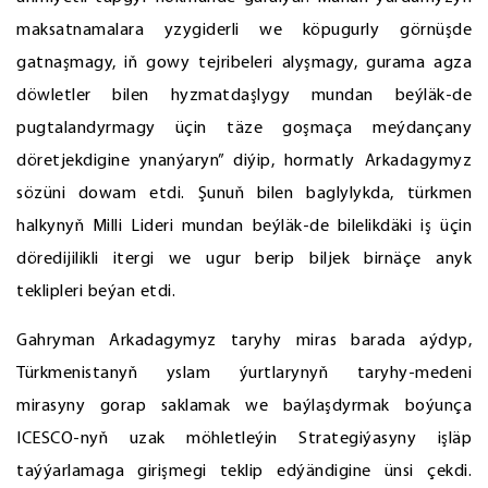
maksatnamalara yzygiderli we köpugurly görnüşde
gatnaşmagy, iň gowy tejribeleri alyşmagy, gurama agza
döwletler bilen hyzmatdaşlygy mundan beýläk-de
pugtalandyrmagy üçin täze goşmaça meýdançany
döretjekdigine ynanýaryn” diýip, hormatly Arkadagymyz
sözüni dowam etdi. Şunuň bilen baglylykda, türkmen
halkynyň Milli Lideri mundan beýläk-de bilelikdäki iş üçin
döredijilikli itergi we ugur berip biljek birnäçe anyk
teklipleri beýan etdi.
Gahryman Arkadagymyz taryhy miras barada aýdyp,
Türkmenistanyň yslam ýurtlarynyň taryhy-medeni
mirasyny gorap saklamak we baýlaşdyrmak boýunça
ICESCO-nyň uzak möhletleýin Strategiýasyny işläp
taýýarlamaga girişmegi teklip edýändigine ünsi çekdi.