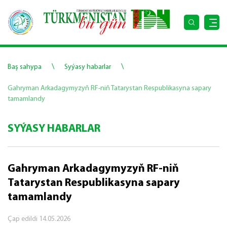
\
\
Baş sahypa
Syýasy habarlar
Gahryman Arkadagymyzyň RF-niň Tatarystan Respublikasyna sapary
tamamlandy
SYÝASY HABARLAR
Gahryman Arkadagymyzyň RF-niň
Tatarystan Respublikasyna sapary
tamamlandy
Çap edildi
14.05.2026