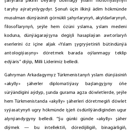
şahyrana pikiriň beýany bolmagy yslam filosofiýasynyň
taryhy aýratynlygydyr. Şonuň üçin ilkinji ädim hökmünde
musulman dünýäsiniň görnükli şahyrlarynyň, akyldarlarynyň,
filosoflarynyň, şeýle hem özüni yslama, yslam medeni
koduna, dünýägaraýşyna degişli hasaplaýan awtorlaryň
eserlerini öz içine aljak «Yslam şygryýetiniň bütindünýä
antologiýasyny» döretmek barada oýlanmagy teklip
edýäris” diýip, Milli Liderimiz belledi.
Gahryman Arkadagymyz Türkmenistanyň yslam dünýäsiniň
«akylly» şäherler diplomatiýasy başlangyjyny öňe
sürýändigini aýdyp, şunda gurama agza döwletlerde, şeýle
hem Türkmenistanda «akylly» şäherleri döretmegiň döwlet
syýasatynyň ugry hökmünde işjeň ösdürilýändiginden ugur
alynýandygyny belledi. “Şu günki günde «akylly» şäher
diýmek — bu intellektiň, döredijiligiň, binagärligiň,