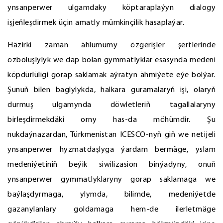
ynsanperwer ulgamdaky köptaraplaýyn dialogy
işjeňleşdirmek üçin amatly mümkinçilik hasaplaýar.
Häzirki zaman ählumumy özgerişler şertlerinde
özboluşlylyk we däp bolan gymmatlyklar esasynda medeni
köpdürlüligi gorap saklamak aýratyn ähmiýete eýe bolýar.
Şunuň bilen baglylykda, halkara guramalaryň işi, olaryň
durmuş ulgamynda döwletleriň tagallalaryny
birleşdirmekdäki orny has-da möhümdir. Şu
nukdaýnazardan, Türkmenistan ICESCO-nyň giň we netijeli
ynsanperwer hyzmatdaşlyga ýardam bermäge, yslam
medeniýetiniň beýik siwilizasion binýadyny, onuň
ynsanperwer gymmatlyklaryny gorap saklamaga we
baýlaşdyrmaga, ylymda, bilimde, medeniýetde
gazanylanlary goldamaga hem-de ilerletmäge