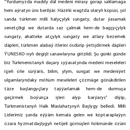
“Ýurdumyzda maddy däl medeni mirasy gorap saklamaga
hem aýratyn üns berilýär. Häzirki wagtda olaryň köpüsi, şol
sanda türkmen milli halyçylyk sungaty, dutar ýasamak
senetçiligi we dutarda saz çalmak hem-de bagşyçylyk
sungaty, ahalteke atçylyk sungaty we atlary bezemek
däpleri, türkmen alabaý itlerini ösdürip ýetişdirmek däpleri
ÝUNESKO-nyň degişli sanawlaryna girizildi. Şu günki günde
biz Türkmenistanyň daşary syýasatynda medeni meseleleri
işjeň öňe sürýäris, bilim, ylym, sungat we medeniýet
ulgamlaryndaky möhüm meseleleri çözmäge gönükdirilen
täze başlangyçlary taýýarlamak hem-de durmuşa
geçirmek boýunça işleri alyp barýarys” diýip,
Türkmenistanyň Halk Maslahatynyň Başlygy belledi. Milli
Liderimiz şunda eýýäm kemala gelen we köptaraplaýyn
özara hyzmatdaşlygyň netijeli görnüşleri hökmünde özüni