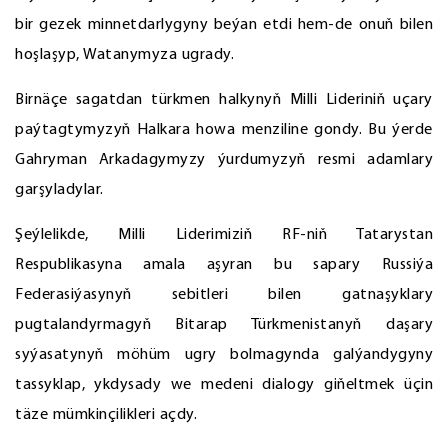
bir gezek minnetdarlygyny beýan etdi hem-de onuň bilen
hoşlaşyp, Watanymyza ugrady.
Birnäçe sagatdan türkmen halkynyň Milli Lideriniň uçary
paýtagtymyzyň Halkara howa menziline gondy. Bu ýerde
Gahryman Arkadagymyzy ýurdumyzyň resmi adamlary
garşyladylar.
Şeýlelikde, Milli Liderimiziň RF-niň Tatarystan
Respublikasyna amala aşyran bu sapary Russiýa
Federasiýasynyň sebitleri bilen gatnaşyklary
pugtalandyrmagyň Bitarap Türkmenistanyň daşary
syýasatynyň möhüm ugry bolmagynda galýandygyny
tassyklap, ykdysady we medeni dialogy giňeltmek üçin
täze mümkinçilikleri açdy.