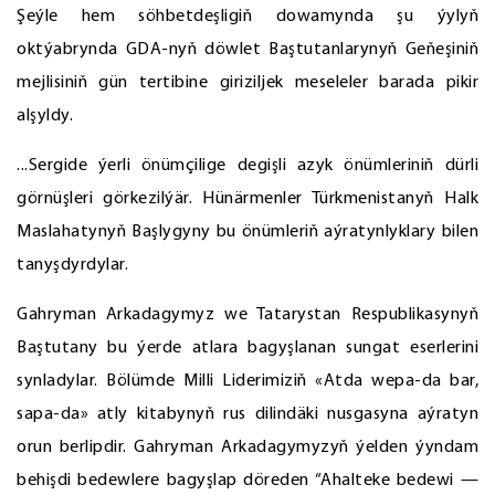
Şeýle hem söhbetdeşligiň dowamynda şu ýylyň
oktýabrynda GDA-nyň döwlet Baştutanlarynyň Geňeşiniň
mejlisiniň gün tertibine giriziljek meseleler barada pikir
alşyldy.
...Sergide ýerli önümçilige degişli azyk önümleriniň dürli
görnüşleri görkezilýär. Hünärmenler Türkmenistanyň Halk
Maslahatynyň Başlygyny bu önümleriň aýratynlyklary bilen
tanyşdyrdylar.
Gahryman Arkadagymyz we Tatarystan Respublikasynyň
Baştutany bu ýerde atlara bagyşlanan sungat eserlerini
synladylar. Bölümde Milli Liderimiziň «Atda wepa-da bar,
sapa-da» atly kitabynyň rus dilindäki nusgasyna aýratyn
orun berlipdir. Gahryman Arkadagymyzyň ýelden ýyndam
behişdi bedewlere bagyşlap döreden “Ahalteke bedewi —