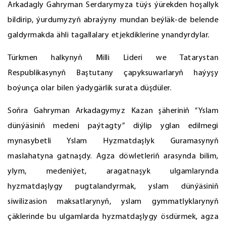
Arkadagly Gahryman Serdarymyza tüýs ýürekden hoşallyk
bildirip, ýurdumyzyň abraýyny mundan beýläk-de belende
galdyrmakda ähli tagallalary etjekdiklerine ynandyrdylar.
Türkmen halkynyň Milli Lideri we Tatarystan
Respublikasynyň Baştutany çapyksuwarlaryň haýyşy
boýunça olar bilen ýadygärlik surata düşdüler.
Soňra Gahryman Arkadagymyz Kazan şäheriniň “Yslam
dünýäsiniň medeni paýtagty” diýlip yglan edilmegi
mynasybetli Yslam Hyzmatdaşlyk Guramasynyň
maslahatyna gatnaşdy. Agza döwletleriň arasynda bilim,
ylym, medeniýet, aragatnaşyk ulgamlarynda
hyzmatdaşlygy pugtalandyrmak, yslam dünýäsiniň
siwilizasion maksatlarynyň, yslam gymmatlyklarynyň
çäklerinde bu ulgamlarda hyzmatdaşlygy ösdürmek, agza