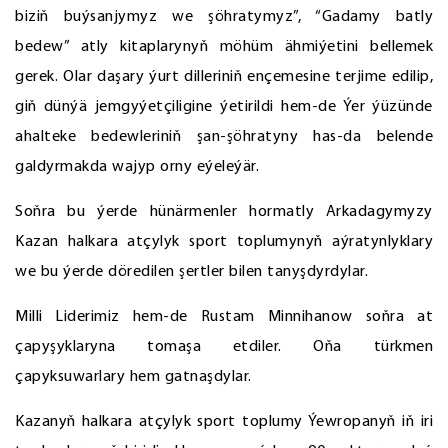
biziň buýsanjymyz we şöhratymyz”, “Gadamy batly
bedew” atly kitaplarynyň möhüm ähmiýetini bellemek
gerek. Olar daşary ýurt dilleriniň ençemesine terjime edilip,
giň dünýä jemgyýetçiligine ýetirildi hem-de Ýer ýüzünde
ahalteke bedewleriniň şan-şöhratyny has-da belende
galdyrmakda wajyp orny eýeleýär.
Soňra bu ýerde hünärmenler hormatly Arkadagymyzy
Kazan halkara atçylyk sport toplumynyň aýratynlyklary
we bu ýerde döredilen şertler bilen tanyşdyrdylar.
Milli Liderimiz hem-de Rustam Minnihanow soňra at
çapyşyklaryna tomaşa etdiler. Oňa türkmen
çapyksuwarlary hem gatnaşdylar.
Kazanyň halkara atçylyk sport toplumy Ýewropanyň iň iri