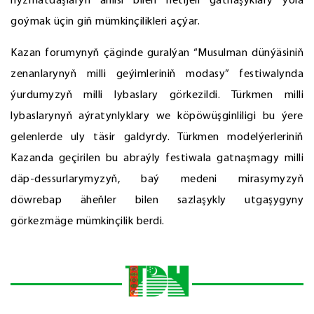
hyzmatdaşlaryň ählisi bilen netijeli gatnaşyklary ýola
goýmak üçin giň mümkinçilikleri açýar.
Kazan forumynyň çäginde guralýan “Musulman dünýäsiniň
zenanlarynyň milli geýimleriniň modasy” festiwalynda
ýurdumyzyň milli lybaslary görkezildi. Türkmen milli
lybaslarynyň aýratynlyklary we köpöwüşginliligi bu ýere
gelenlerde uly täsir galdyrdy. Türkmen modelýerleriniň
Kazanda geçirilen bu abraýly festiwala gatnaşmagy milli
däp-dessurlarymyzyň, baý medeni mirasymyzyň
döwrebap äheňler bilen sazlaşykly utgaşygyny
görkezmäge mümkinçilik berdi.