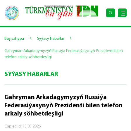
\
\
Baş sahypa
Syýasy habarlar
Gahryman Arkadagymyzyň Russiýa Federasiýasynyň Prezidenti bilen
telefon arkaly söhbetdeşligi
SYÝASY HABARLAR
Gahryman Arkadagymyzyň Russiýa
Federasiýasynyň Prezidenti bilen telefon
arkaly söhbetdeşligi
Çap edildi
13.05.2026