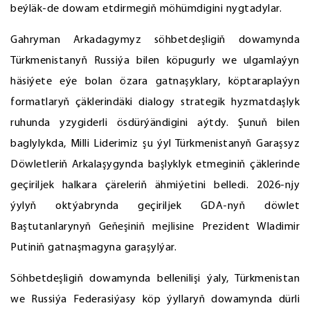
beýläk-de dowam etdirmegiň möhümdigini nygtadylar.
Gahryman Arkadagymyz söhbetdeşligiň dowamynda
Türkmenistanyň Russiýa bilen köpugurly we ulgamlaýyn
häsiýete eýe bolan özara gatnaşyklary, köptaraplaýyn
formatlaryň çäklerindäki dialogy strategik hyzmatdaşlyk
ruhunda yzygiderli ösdürýändigini aýtdy. Şunuň bilen
baglylykda, Milli Liderimiz şu ýyl Türkmenistanyň Garaşsyz
Döwletleriň Arkalaşygynda başlyklyk etmeginiň çäklerinde
geçiriljek halkara çäreleriň ähmiýetini belledi. 2026-njy
ýylyň oktýabrynda geçiriljek GDA-nyň döwlet
Baştutanlarynyň Geňeşiniň mejlisine Prezident Wladimir
Putiniň gatnaşmagyna garaşylýar.
Söhbetdeşligiň dowamynda bellenilişi ýaly, Türkmenistan
we Russiýa Federasiýasy köp ýyllaryň dowamynda dürli