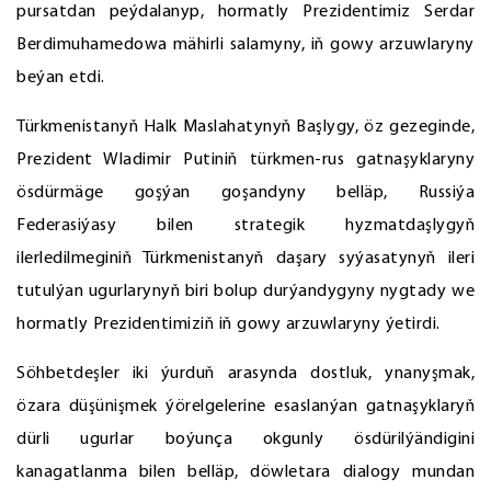
pursatdan peýdalanyp, hormatly Prezidentimiz Serdar
Berdimuhamedowa mähirli salamyny, iň gowy arzuwlaryny
beýan etdi.
Türkmenistanyň Halk Maslahatynyň Başlygy, öz gezeginde,
Prezident Wladimir Putiniň türkmen-rus gatnaşyklaryny
ösdürmäge goşýan goşandyny belläp, Russiýa
Federasiýasy bilen strategik hyzmatdaşlygyň
ilerledilmeginiň Türkmenistanyň daşary syýasatynyň ileri
tutulýan ugurlarynyň biri bolup durýandygyny nygtady we
hormatly Prezidentimiziň iň gowy arzuwlaryny ýetirdi.
Söhbetdeşler iki ýurduň arasynda dostluk, ynanyşmak,
özara düşünişmek ýörelgelerine esaslanýan gatnaşyklaryň
dürli ugurlar boýunça okgunly ösdürilýändigini
kanagatlanma bilen belläp, döwletara dialogy mundan