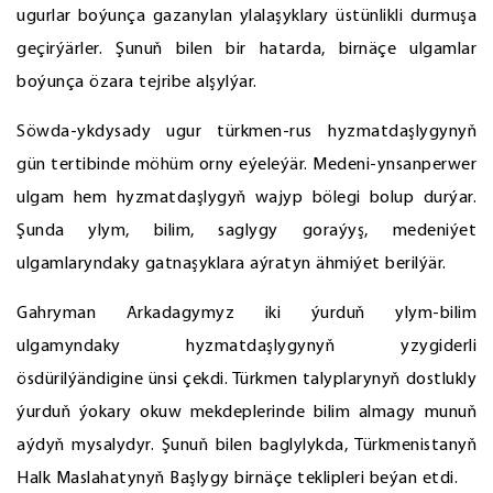
ugurlar boýunça gazanylan ylalaşyklary üstünlikli durmuşa
geçirýärler. Şunuň bilen bir hatarda, birnäçe ulgamlar
boýunça özara tejribe alşylýar.
Söwda-ykdysady ugur türkmen-rus hyzmatdaşlygynyň
gün tertibinde möhüm orny eýeleýär. Medeni-ynsanperwer
ulgam hem hyzmatdaşlygyň wajyp bölegi bolup durýar.
Şunda ylym, bilim, saglygy goraýyş, medeniýet
ulgamlaryndaky gatnaşyklara aýratyn ähmiýet berilýär.
Gahryman Arkadagymyz iki ýurduň ylym-bilim
ulgamyndaky hyzmatdaşlygynyň yzygiderli
ösdürilýändigine ünsi çekdi. Türkmen talyplarynyň dostlukly
ýurduň ýokary okuw mekdeplerinde bilim almagy munuň
aýdyň mysalydyr. Şunuň bilen baglylykda, Türkmenistanyň
Halk Maslahatynyň Başlygy birnäçe teklipleri beýan etdi.