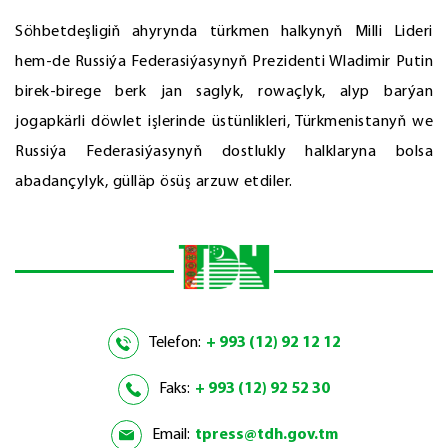
Söhbetdeşligiň ahyrynda türkmen halkynyň Milli Lideri
hem-de Russiýa Federasiýasynyň Prezidenti Wladimir Putin
birek-birege berk jan saglyk, rowaçlyk, alyp barýan
jogapkärli döwlet işlerinde üstünlikleri, Türkmenistanyň we
Russiýa Federasiýasynyň dostlukly halklaryna bolsa
abadançylyk, gülläp ösüş arzuw etdiler.
Telefon:
+ 993 (12) 92 12 12
Faks:
+ 993 (12) 92 52 30
Email:
tpress@tdh.gov.tm