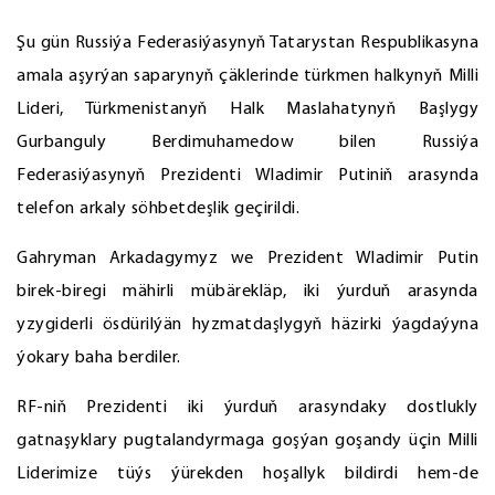
Şu gün Russiýa Federasiýasynyň Tatarystan Respublikasyna
amala aşyrýan saparynyň çäklerinde türkmen halkynyň Milli
Lideri, Türkmenistanyň Halk Maslahatynyň Başlygy
Gurbanguly Berdimuhamedow bilen Russiýa
Federasiýasynyň Prezidenti Wladimir Putiniň arasynda
telefon arkaly söhbetdeşlik geçirildi.
Gahryman Arkadagymyz we Prezident Wladimir Putin
birek-biregi mähirli mübärekläp, iki ýurduň arasynda
yzygiderli ösdürilýän hyzmatdaşlygyň häzirki ýagdaýyna
ýokary baha berdiler.
RF-niň Prezidenti iki ýurduň arasyndaky dostlukly
gatnaşyklary pugtalandyrmaga goşýan goşandy üçin Milli
Liderimize tüýs ýürekden hoşallyk bildirdi hem-de