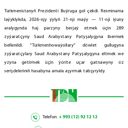
Türkmenistanyň Prezidenti Buýruga gol çekdi. Resminama
laýyklykda, 2026-njy ýylyň 21-nji maýy — 11-nji iýuny
aralygynda haj parzyny berjaý etmek üçin 289
zyýaratçyny Saud Arabystany Patyşalygyna ibermek
bellenildi. “Türkmenhowaýollary” döwlet gullugyna
zyýaratçylary Saud Arabystany Patyşalygyna eltmek we
yzyna getirmek üçin ýörite uçar gatnawyny öz
serişdeleriniň hasabyna amala aşyrmak tabşyryldy.
Telefon:
+ 993 (12) 92 12 12