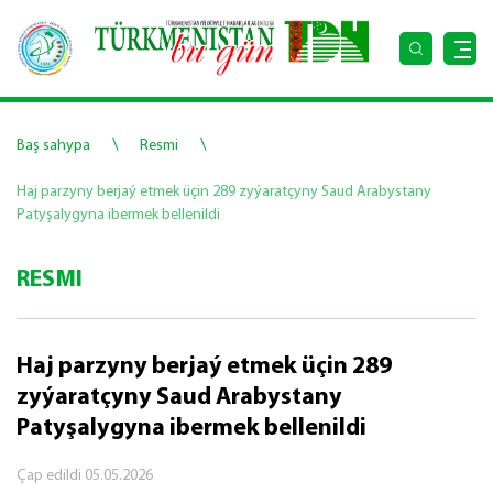
\
\
Baş sahypa
Resmi
Haj parzyny berjaý etmek üçin 289 zyýaratçyny Saud Arabystany
Patyşalygyna ibermek bellenildi
RESMI
Haj parzyny berjaý etmek üçin 289
zyýaratçyny Saud Arabystany
Patyşalygyna ibermek bellenildi
Çap edildi
05.05.2026