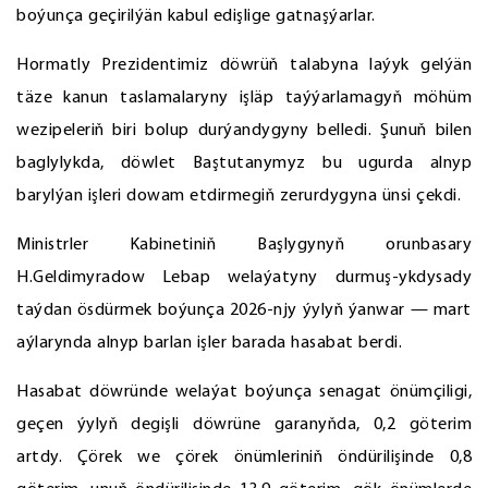
boýunça geçirilýän kabul edişlige gatnaşýarlar.
Hormatly Prezidentimiz döwrüň talabyna laýyk gelýän
täze kanun taslamalaryny işläp taýýarlamagyň möhüm
wezipeleriň biri bolup durýandygyny belledi. Şunuň bilen
baglylykda, döwlet Baştutanymyz bu ugurda alnyp
barylýan işleri dowam etdirmegiň zerurdygyna ünsi çekdi.
Ministrler Kabinetiniň Başlygynyň orunbasary
H.Geldimyradow Lebap welaýatyny durmuş-ykdysady
taýdan ösdürmek boýunça 2026-njy ýylyň ýanwar — mart
aýlarynda alnyp barlan işler barada hasabat berdi.
Hasabat döwründe welaýat boýunça senagat önümçiligi,
geçen ýylyň degişli döwrüne garanyňda, 0,2 göterim
artdy. Çörek we çörek önümleriniň öndürilişinde 0,8