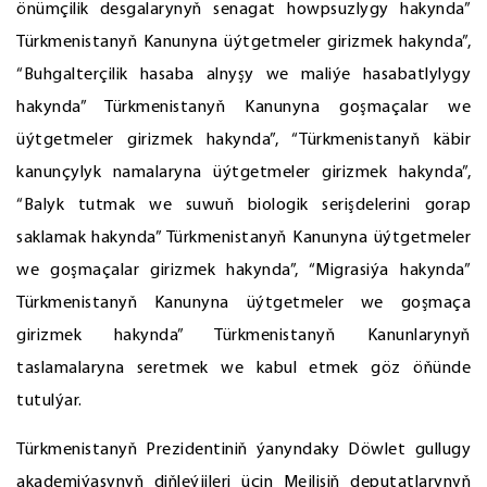
önümçilik desgalarynyň senagat howpsuzlygy hakynda”
Türkmenistanyň Kanunyna üýtgetmeler girizmek hakynda”,
“Buhgalterçilik hasaba alnyşy we maliýe hasabatlylygy
hakynda” Türkmenistanyň Kanunyna goşmaçalar we
üýtgetmeler girizmek hakynda”, “Türkmenistanyň käbir
kanunçylyk namalaryna üýtgetmeler girizmek hakynda”,
“Balyk tutmak we suwuň biologik serişdelerini gorap
saklamak hakynda” Türkmenistanyň Kanunyna üýtgetmeler
we goşmaçalar girizmek hakynda”, “Migrasiýa hakynda”
Türkmenistanyň Kanunyna üýtgetmeler we goşmaça
girizmek hakynda” Türkmenistanyň Kanunlarynyň
taslamalaryna seretmek we kabul etmek göz öňünde
tutulýar.
Türkmenistanyň Prezidentiniň ýanyndaky Döwlet gullugy
akademiýasynyň diňleýjileri üçin Mejlisiň deputatlarynyň