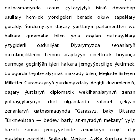
gatnaşmagynda kanun çykaryjylyk işiniň döwrebap
usullary hem-de ýörelgeleri barada okuw sapaklary
guraldy. Ýurdumyzyň daşary ýurtlaryň parlamentleri we
halkara guramalar bilen ýola goýlan gatnaşyklary
yzygiderli ösdürilýär. Diýarymyzda zenanlaryň
mümkinçiliklerini hemmetaraplaýyn giňeltmek boýunça
durmuşa geçirilýän işleri halkara jemgyýetçilige ýetirmek,
bu ugurda tejribe alyşmak maksady bilen, Mejlisde Birleşen
Milletler Guramasynyň ýurdumyzdaky degişli düzümleriniň,
daşary ýurtlaryň diplomatik wekilhanalarynyň zenan
ýolbaşçylarynyň, dürli ulgamlarda zähmet çekýän
zenanlaryň gatnaşmagynda “Garaşsyz, baky Bitarap
Türkmenistan — bedew batly at-myradyň mekany” ýyly:
häzirki zaman jemgyýetinde zenanlaryň orny” atly
maslahat geçirildi. Şeýle-de Merkezi Aziýa ýurtlary bilen