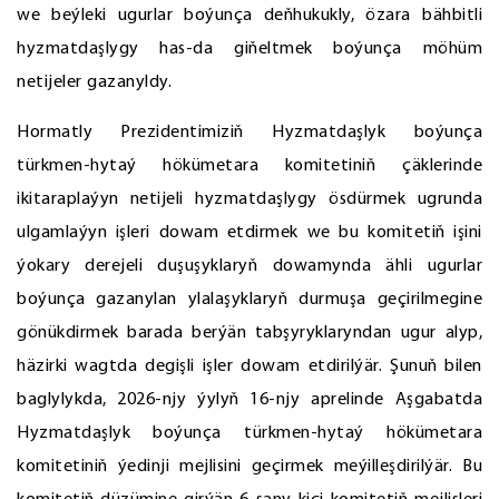
we beýleki ugurlar boýunça deňhukukly, özara bähbitli
hyzmatdaşlygy has-da giňeltmek boýunça möhüm
netijeler gazanyldy.
Hormatly Prezidentimiziň Hyzmatdaşlyk boýunça
türkmen-hytaý hökümetara komitetiniň çäklerinde
ikitaraplaýyn netijeli hyzmatdaşlygy ösdürmek ugrunda
ulgamlaýyn işleri dowam etdirmek we bu komitetiň işini
ýokary derejeli duşuşyklaryň dowamynda ähli ugurlar
boýunça gazanylan ylalaşyklaryň durmuşa geçirilmegine
gönükdirmek barada berýän tabşyryklaryndan ugur alyp,
häzirki wagtda degişli işler dowam etdirilýär. Şunuň bilen
baglylykda, 2026-njy ýylyň 16-njy aprelinde Aşgabatda
Hyzmatdaşlyk boýunça türkmen-hytaý hökümetara
komitetiniň ýedinji mejlisini geçirmek meýilleşdirilýär. Bu