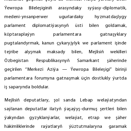
Ýewropa Bileleşiginiň arasyndaky syýasy-diplomatik,
medeni-ynsanperwer ugurlardaky hyzmatdaşlygy
parlament diplomatiýasynyň üsti bilen goldamak,
köptaraplaýyn parlamentara gatnaşyklary
pugtalandyrmak, kanun çykaryjylyk we parlament işinde
tejribe alyşmak maksady bilen, Mejlisiň wekilleri
Özbegistan Respublikasynyň Samarkant şäherinde
geçirilen “Merkezi Aziýa — Ýewropa Bileleşigi” birinji
parlamentara forumyna gatnaşmak üçin dostlukly ýurtda
iş saparynda boldular.
Mejlisiň deputatlary, şol sanda Lebap welaýatyndan
saýlanan deputatlar ilatyň ýaşaýyş-durmuş şertleri bilen
ýakyndan gyzyklanýarlar, welaýat, etrap we şäher
häkimliklerinde raýatlaryň ýüztutmalaryna garamak