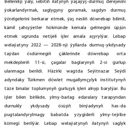
Bellenilişi ýaly, sebitiň ilatynyň ýaşaýyş-durmuş derejesini
ýokarlandyrmak, saglygyny goramak, sagdyn durmuş
ýörelgelerini berkarar etmek, ýaş nesliň döwrebap bilimli,
kämil şahsyýetler hökmünde kemala gelmegini üpjün
etmek ugrunda netijeli işler amala aşyrylýar. Lebap
welaýatyny 2022 — 2028-nji ýyllarda durmuş-ykdysady
taýdan ösdürmegiň çäklerinde döwrebap orta
mekdepleriň 11-si, çagalar baglarynyň 2-si gurlup
ulanmaga berildi. Häzirki wagtda Seýitnazar Seýdi
adyndaky Türkmen döwlet mugallymçylyk institutynyň
täze binalar toplumynyň gurluşyk işleri alnyp barylýar. Bu
işler bilen birlikde, ylmy-barlag edaralary tarapyndan
durnukly ykdysady ösüşiň binýadynyň has-da
pugtalandyrylmagy babatda yzygiderli ylmy-tejribe
kömegi berilýär. Lebap welaýatynyň ilatynyň saglyk