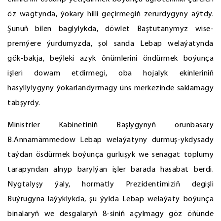
öz wagtynda, ýokary hilli geçirmegiň zerurdygyny aýtdy.
Şunuň bilen baglylykda, döwlet Baştutanymyz wise-
premýere ýurdumyzda, şol sanda Lebap welaýatynda
gök-bakja, beýleki azyk önümlerini öndürmek boýunça
işleri dowam etdirmegi, oba hojalyk ekinleriniň
hasyllylygyny ýokarlandyrmagy üns merkezinde saklamagy
tabşyrdy.
Ministrler Kabinetiniň Başlygynyň orunbasary
B.Annamämmedow Lebap welaýatyny durmuş-ykdysady
taýdan ösdürmek boýunça gurluşyk we senagat toplumy
tarapyndan alnyp barylýan işler barada hasabat berdi.
Nygtalyşy ýaly, hormatly Prezidentimiziň degişli
Buýrugyna laýyklykda, şu ýylda Lebap welaýaty boýunça
binalaryň we desgalaryň 8-siniň açylmagy göz öňünde