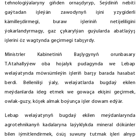
tehnologiýalaryny giňden ornaşdyryp, Seýdiniň nebiti
gaýtadan işleýän zawodynyň işini yzygiderli
kämilleşdirmegi, buraw işleriniň netijeliligini
ýokarlandyrmagy, gaz çykarylýan guýularda abatlaýyş
işlerini öz wagtynda geçirmegi tabşyrdy.
Ministrler Kabinetiniň Başlygynyň orunbasary
T.Atahallyýew oba hojalyk pudagynda we Lebap
welaýatynda möwsümleýin işleriň barşy barada hasabat
berdi. Bellenilişi ýaly, welaýatlarda bugdaý ekilen
meýdanlarda ideg etmek we gowaça ekişini geçirmek,
owlak-guzy, köşek almak boýunça işler dowam edýär.
Lebap welaýatynyň bugdaý ekilen meýdanlarynda
agrotehnikanyň kadalaryna laýyklykda mineral dökünler
bilen iýmitlendirmek, ösüş suwuny tutmak işleri alnyp