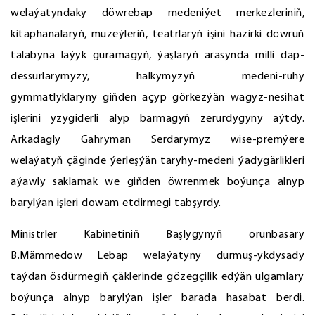
welaýatyndaky döwrebap medeniýet merkezleriniň,
kitaphanalaryň, muzeýleriň, teatrlaryň işini häzirki döwrüň
talabyna laýyk guramagyň, ýaşlaryň arasynda milli däp-
dessurlarymyzy, halkymyzyň medeni-ruhy
gymmatlyklaryny giňden açyp görkezýän wagyz-nesihat
işlerini yzygiderli alyp barmagyň zerurdygyny aýtdy.
Arkadagly Gahryman Serdarymyz wise-premýere
welaýatyň çäginde ýerleşýän taryhy-medeni ýadygärlikleri
aýawly saklamak we giňden öwrenmek boýunça alnyp
barylýan işleri dowam etdirmegi tabşyrdy.
Ministrler Kabinetiniň Başlygynyň orunbasary
B.Mämmedow Lebap welaýatyny durmuş-ykdysady
taýdan ösdürmegiň çäklerinde gözegçilik edýän ulgamlary
boýunça alnyp barylýan işler barada hasabat berdi.