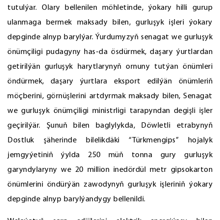
tutulýar. Olary bellenilen möhletinde, ýokary hilli gurup
ulanmaga bermek maksady bilen, gurluşyk işleri ýokary
depginde alnyp barylýar. Ýurdumyzyň senagat we gurluşyk
önümçiligi pudagyny has-da ösdürmek, daşary ýurtlardan
getirilýän gurluşyk harytlarynyň ornuny tutýan önümleri
öndürmek, daşary ýurtlara eksport edilýän önümleriň
möçberini, görnüşlerini artdyrmak maksady bilen, Senagat
we gurluşyk önümçiligi ministrligi tarapyndan degişli işler
geçirilýär. Şunuň bilen baglylykda, Döwletli etrabynyň
Dostluk şäherinde bilelikdäki “Türkmengips” hojalyk
jemgyýetiniň ýylda 250 müň tonna gury gurluşyk
garyndylaryny we 20 million inedördül metr gipsokarton
önümlerini öndürýän zawodynyň gurluşyk işleriniň ýokary
depginde alnyp barylýandygy bellenildi.