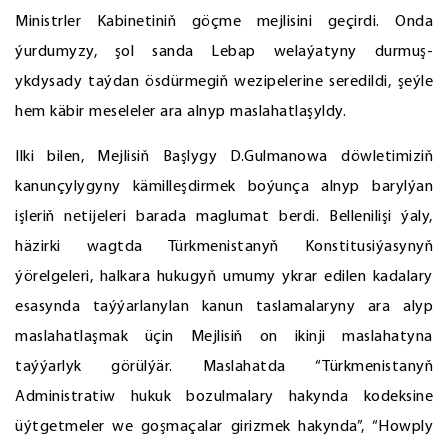
Ministrler Kabinetiniň göçme mejlisini geçirdi. Onda
ýurdumyzy, şol sanda Lebap welaýatyny durmuş-
ykdysady taýdan ösdürmegiň wezipelerine seredildi, şeýle
hem käbir meseleler ara alnyp maslahatlaşyldy.
Ilki bilen, Mejlisiň Başlygy D.Gulmanowa döwletimiziň
kanunçylygyny kämilleşdirmek boýunça alnyp barylýan
işleriň netijeleri barada maglumat berdi. Bellenilişi ýaly,
häzirki wagtda Türkmenistanyň Konstitusiýasynyň
ýörelgeleri, halkara hukugyň umumy ykrar edilen kadalary
esasynda taýýarlanylan kanun taslamalaryny ara alyp
maslahatlaşmak üçin Mejlisiň on ikinji maslahatyna
taýýarlyk görülýär. Maslahatda “Türkmenistanyň
Administratiw hukuk bozulmalary hakynda kodeksine
üýtgetmeler we goşmaçalar girizmek hakynda”, “Howply