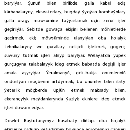
barylýar. Şunuň bilen birlikde, galla kabul ediş
kärhanalaryny, elewatorlary, bugdaý ýygýan kombaýnlary
galla oragy möwsümine taýýarlamak üçin zerur işler
geçirilýär. Sebitde gowaça ekişini bellenen möhletlerde
geçirmek, ekiş möwsüminde ulanylýan oba hojalyk
tehnikalaryny we gurallary netijeli işletmek, gögeriş
suwuny tutmak işleri alnyp barylýar. Welaýatda ýüpek
gurçugyna talabalaýyk ideg etmek babatda degişli işler
amala aşyrylýar. Ýeralmanyň, gök-bakja önümleriniň
öndürilýän möçberini artdyrmak, bu önümler bilen ilaty
ýeterlik möçberde üpjün etmek maksady bilen,
ekerançylyk meýdanlarynda ýazlyk ekinlere ideg etmek
işleri dowam edýär.
Döwlet Baştutanymyz hasabaty diňläp, oba hojalyk
ekinlerini ösdürip ýetişdirmek boýunça agrotehniki çäreleri