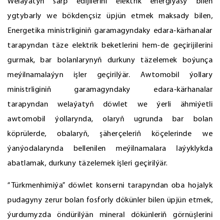
Welaýatyň sarp edijilerini elektrik energiýasy bilen
ygtybarly we bökdençsiz üpjün etmek maksady bilen,
Energetika ministrliginiň garamagyndaky edara-kärhanalar
tarapyndan täze elektrik beketlerini hem-de geçirijilerini
gurmak, bar bolanlarynyň durkuny täzelemek boýunça
meýilnamalaýyn işler geçirilýär. Awtomobil ýollary
ministrliginiň garamagyndaky edara-kärhanalar
tarapyndan welaýatyň döwlet we ýerli ähmiýetli
awtomobil ýollarynda, olaryň ugrunda bar bolan
köprülerde, obalaryň, şäherçeleriň köçelerinde we
ýanýodalarynda bellenilen meýilnamalara laýyklykda
abatlamak, durkuny täzelemek işleri geçirilýär.
“Türkmenhimiýa” döwlet konserni tarapyndan oba hojalyk
pudagyny zerur bolan fosforly dökünler bilen üpjün etmek,
ýurdumyzda öndürilýän mineral dökünleriň görnüşlerini