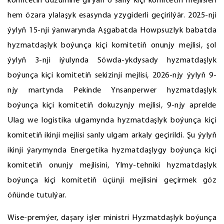
komitetiň düzümine girýän 6 sany kiçi komitetiň mejlisleri
hem özara ylalaşyk esasynda yzygiderli geçirilýär. 2025-nji
ýylyň 15-nji ýanwarynda Aşgabatda Howpsuzlyk babatda
hyzmatdaşlyk boýunça kiçi komitetiň onunjy mejlisi, şol
ýylyň 3-nji iýulynda Söwda-ykdysady hyzmatdaşlyk
boýunça kiçi komitetiň sekizinji mejlisi, 2026-njy ýylyň 9-
njy martynda Pekinde Ynsanperwer hyzmatdaşlyk
boýunça kiçi komitetiň dokuzynjy mejlisi, 9-njy aprelde
Ulag we logistika ulgamynda hyzmatdaşlyk boýunça kiçi
komitetiň ikinji mejlisi sanly ulgam arkaly geçirildi. Şu ýylyň
ikinji ýarymynda Energetika hyzmatdaşlygy boýunça kiçi
komitetiň onunjy mejlisini, Ylmy-tehniki hyzmatdaşlyk
boýunça kiçi komitetiň üçünji mejlisini geçirmek göz
öňünde tutulýar.
Wise-premýer, daşary işler ministri Hyzmatdaşlyk boýunça