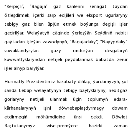
“Kerpiçli”, “Bagaja” gaz känlerini senagat taýdan
özleşdirmek, içerki sarp edijileri we eksport ugurlaryny
tebigy gaz bilen üpjün etmek boýunça degişli işler
geçirilýär. Welaýatyň çäginde ýerleşýän Seýdiniň nebiti
gaýtadan işleýän zawodynyň, “Bagajadaky”, “Naýypdaky”
suwuklandyrylan gazy öndürýän desgalaryň
kuwwatlyklaryndan netijeli peýdalanmak babatda zerur
işler alnyp barylýar.
Hormatly Prezidentimiz hasabaty diňläp, ýurdumyzyň, şol
sanda Lebap welaýatynyň tebigy baýlyklaryny, nebitgaz
gorlaryny netijeli ulanmak üçin toplumyň edara-
kärhanalarynyň işini döwrebaplaşdyrmagy dowam
etdirmegiň möhümdigine ünsi çekdi. Döwlet
Baştutanymyz wise-premýere häzirki zaman