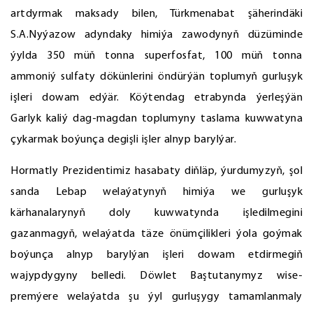
artdyrmak maksady bilen, Türkmenabat şäherindäki
S.A.Nyýazow adyndaky himiýa zawodynyň düzüminde
ýylda 350 müň tonna superfosfat, 100 müň tonna
ammoniý sulfaty dökünlerini öndürýän toplumyň gurluşyk
işleri dowam edýär. Köýtendag etrabynda ýerleşýän
Garlyk kaliý dag-magdan toplumyny taslama kuwwatyna
çykarmak boýunça degişli işler alnyp barylýar.
Hormatly Prezidentimiz hasabaty diňläp, ýurdumyzyň, şol
sanda Lebap welaýatynyň himiýa we gurluşyk
kärhanalarynyň doly kuwwatynda işledilmegini
gazanmagyň, welaýatda täze önümçilikleri ýola goýmak
boýunça alnyp barylýan işleri dowam etdirmegiň
wajypdygyny belledi. Döwlet Baştutanymyz wise-
premýere welaýatda şu ýyl gurluşygy tamamlanmaly