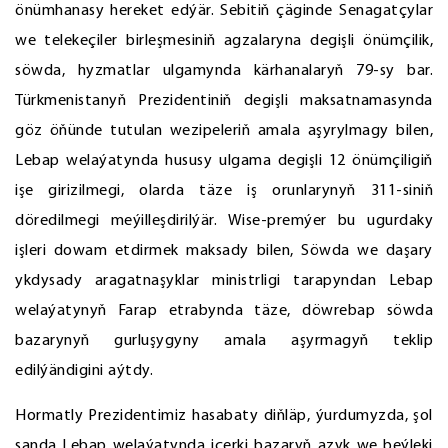
önümhanasy hereket edýär. Sebitiň çäginde Senagatçylar
we telekeçiler birleşmesiniň agzalaryna degişli önümçilik,
söwda, hyzmatlar ulgamynda kärhanalaryň 79-sy bar.
Türkmenistanyň Prezidentiniň degişli maksatnamasynda
göz öňünde tutulan wezipeleriň amala aşyrylmagy bilen,
Lebap welaýatynda hususy ulgama degişli 12 önümçiligiň
işe girizilmegi, olarda täze iş orunlarynyň 311-siniň
döredilmegi meýilleşdirilýär. Wise-premýer bu ugurdaky
işleri dowam etdirmek maksady bilen, Söwda we daşary
ykdysady aragatnaşyklar ministrligi tarapyndan Lebap
welaýatynyň Farap etrabynda täze, döwrebap söwda
bazarynyň gurluşygyny amala aşyrmagyň teklip
edilýändigini aýtdy.
Hormatly Prezidentimiz hasabaty diňläp, ýurdumyzda, şol
sanda Lebap welaýatynda içerki bazaryň azyk we beýleki