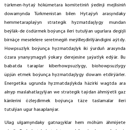
türkmen-hytaý hökümetara komitetiniň ýedinji mejlisiniň
dowamynda Türkmenistan bilen Hytaýyň arasyndaky
hemmetaraplaýyn strategik hyzmatdaşlygy mundan
beýläk-de ösdürmek boýunça ileri tutulýan ugurlara degişli
birnäçe meselelere seretmegiň meýilleşdirilýändigini aýtdy.
Howpsuzlyk boýunça hyzmatdaşlyk iki ýurduň arasynda
özara ynanyşmagyň ýokary derejesine şaýatlyk edýär. Bu
babatda taraplar kiberhowpsuzlygy, biohowpsuzlygy
üpjün etmek boýunça hyzmatdaşlygy dowam etdirýärler.
Energetika ugrunda hyzmatdaşlykda häzirki wagtda ara
alnyp maslahatlaşylýan we strategik taýdan ähmiýetli gaz
känlerini özleşdirmek boýunça täze taslamalar ileri
tutulýan ugur hasaplanýar.
Ulag ulgamyndaky gatnaşyklar hem möhüm ähmiýete