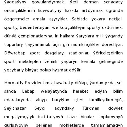
ýagdaýyny gowulandyrmak, ýerli derman senagaty
önümçilikleriniň kuwwatyny has-da artdyrmak ugrunda
özgertmeler amala aşyrylýar. Sebitde ýokary netijeli
sporty, bedenterbiýäni we köpçülikleýin sporty ösdürmek,
dünýä çempionatlaryna, iri halkara ýaryşlara milli ýygyndy
toparlary taýýarlamak üçin giň mümkinçilikler döredilýär.
Döwrebap sport desgalary, stadionlar, ýöriteleşdirilen
sport mekdepleri zehinli ýaşlaryň kemala gelmeginde
ygtybarly binýat bolup hyzmat edýär.
Hormatly Prezidentimiz hasabaty diňläp, ýurdumyzda, şol
sanda Lebap welaýatynda hereket edýän bilim
edaralarynda alnyp barylýan işleri kämilleşdirmegiň,
Seýitnazar Seýdi adyndaky Türkmen döwlet
mugallymçylyk institutynyň täze binalar toplumynyň
gurluşygyny bellenen möhletlerde tamamlamagyň