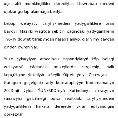
üçin ähli mümkinçilikler döredilýär. Döwrebap medeni
ojaklar gurlup ulanmaga berilýär.
Lebap welaýaty taryhy-medeni ýadygärliklere örän
baýdyr. Häzirki wagtda sebitiň çägindäki ýadygärlikleriň
196-sy döwlet tarapyndan hasaba alnyp, olar ylmy taýdan
giňden öwrenilýär.
Ýüze çykarylýan arheologik tapyndylaryň köp bölegi
welaýatyň çägindäki muzeýlerde sergilenip, halk
köpçüligine ýetirilýär. «Beýik Ýüpek ýoly: Zerewşan —
Garagum geçelgesi» atly köptaraplaýyn hödürnamanyň
2023-nji ýylda ÝUNESKO-nyň Bütindünýä mirasynyň
sanawyna girizilmegi bolsa sebitdäki taryhy-medeni
ýadygärlikleriň halkara derejede ykrar edilýändigini
görkezýär.