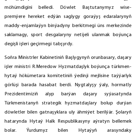
möhümdigini belledi. Döwlet Baştutanymyz wise-
premýere hereket edýän saglygy goraýyş edaralarynyň
maddy-enjamlaýyn binýadyny berkitmegi üns merkezinde
saklamagy, sport desgalaryny netijeli ulanmak boýunça
degişli işleri geçirmegi tabşyrdy.
Soňra Ministrler Kabinetiniň Başlygynyň orunbasary, daşary
işler ministri R.Meredow Hyzmatdaşlyk boýunça türkmen-
hytaý hökümetara komitetiniň ýedinji mejlisine taýýarlyk
görlüşi barada hasabat berdi. Nygtalyşy ýaly, hormatly
Prezidentimiziň alyp barýan daşary syýasatynda
Türkmenistanyň strategik hyzmatdaşlary bolup durýan
döwletler bilen gatnaşyklara uly ähmiýet berilýär. Şolaryň
hatarynda Hytaý Halk Respublikasyny aýratyn bellemek
bolar. Ýurdumyz bilen Hytaýyň arasyndaky