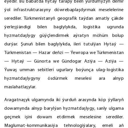
eýedir. Bu babatda hytaý tarapy bilen ýurdumyzyň demir
ýol infrastrukturasyny döwrebaplaşdyrmak meselelerine
serediler. Türkmenistanyň geografik taýdan amatly çäkde
ýerleşýändigi bilen baglylykda, logistika ugrunda
hyzmatdaşlygy güýçlendirmek aýratyn möhüm bolup
durýar. Şunuň bilen baglylykda, ileri tutulýan Hytaý —
Türkmenistan — Hazar deňzi — Ýewropa we Türkmenistan
— Hytaý — Günorta we Gündogar Aziýa — Aziýa —
Ýuwaş umman sebitleri ugurlary boýunça ulag-logistika
hyzmatdaşlygyny ösdürmek meselesi ara alnyp
maslahatlaşylar.
Aragatnaşyk ulgamynda iki ýurduň arasynda köp ýyllaryň
dowamynda alnyp barylýan hyzmatdaşlygy, sanly ulgama
geçmek işini dowam etdirmek meselesine serediler.
Maglumat-kommunikasiýa tehnologiýalary, emeli aň