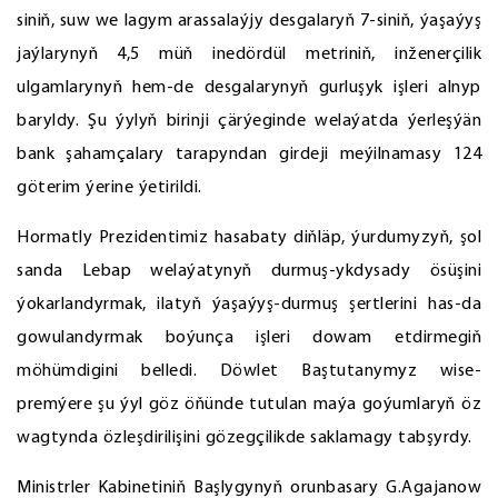
siniň, suw we lagym arassalaýjy desgalaryň 7-siniň, ýaşaýyş
jaýlarynyň 4,5 müň inedördül metriniň, inženerçilik
ulgamlarynyň hem-de desgalarynyň gurluşyk işleri alnyp
baryldy. Şu ýylyň birinji çärýeginde welaýatda ýerleşýän
bank şahamçalary tarapyndan girdeji meýilnamasy 124
göterim ýerine ýetirildi.
Hormatly Prezidentimiz hasabaty diňläp, ýurdumyzyň, şol
sanda Lebap welaýatynyň durmuş-ykdysady ösüşini
ýokarlandyrmak, ilatyň ýaşaýyş-durmuş şertlerini has-da
gowulandyrmak boýunça işleri dowam etdirmegiň
möhümdigini belledi. Döwlet Baştutanymyz wise-
premýere şu ýyl göz öňünde tutulan maýa goýumlaryň öz
wagtynda özleşdirilişini gözegçilikde saklamagy tabşyrdy.
Ministrler Kabinetiniň Başlygynyň orunbasary G.Agajanow