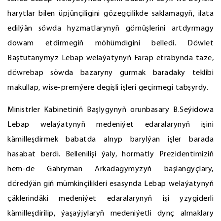
harytlar bilen üpjünçiligini gözegçilikde saklamagyň, ilata
edilýän söwda hyzmatlarynyň görnüşlerini artdyrmagy
dowam etdirmegiň möhümdigini belledi. Döwlet
Baştutanymyz Lebap welaýatynyň Farap etrabynda täze,
döwrebap söwda bazaryny gurmak baradaky teklibi
makullap, wise-premýere degişli işleri geçirmegi tabşyrdy.
Ministrler Kabinetiniň Başlygynyň orunbasary B.Seýidowa
Lebap welaýatynyň medeniýet edaralarynyň işini
kämilleşdirmek babatda alnyp barylýan işler barada
hasabat berdi. Bellenilişi ýaly, hormatly Prezidentimiziň
hem-de Gahryman Arkadagymyzyň başlangyçlary,
döredýän giň mümkinçilikleri esasynda Lebap welaýatynyň
çäklerindäki medeniýet edaralarynyň işi yzygiderli
kämilleşdirilip, ýaşaýjylaryň medeniýetli dynç almaklary