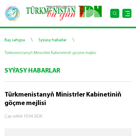
\
\
Baş sahypa
Syýasy habarlar
Türkmenistanyň Ministrler Kabinetiniň göçme mejlisi
SYÝASY HABARLAR
Türkmenistanyň Ministrler Kabinetiniň
göçme mejlisi
Çap edildi
10.04.2026