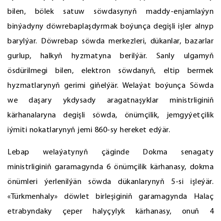
bilen, bölek satuw söwdasynyň maddy-enjamlaýyn
binýadyny döwrebaplaşdyrmak boýunça degişli işler alnyp
barylýar. Döwrebap söwda merkezleri, dükanlar, bazarlar
gurlup, halkyň hyzmatyna berilýär. Sanly ulgamyň
ösdürilmegi bilen, elektron söwdanyň, eltip bermek
hyzmatlarynyň gerimi giňelýär. Welaýat boýunça Söwda
we daşary ykdysady aragatnaşyklar ministrliginiň
kärhanalaryna degişli söwda, önümçilik, jemgyýetçilik
iýmiti nokatlarynyň jemi 860-sy hereket edýär.
Lebap welaýatynyň çäginde Dokma senagaty
ministrliginiň garamagynda 6 önümçilik kärhanasy, dokma
önümleri ýerlenilýän söwda dükanlarynyň 5-si işleýär.
«Türkmenhaly» döwlet birleşiginiň garamagynda Halaç
etrabyndaky çeper halyçylyk kärhanasy, onuň 4