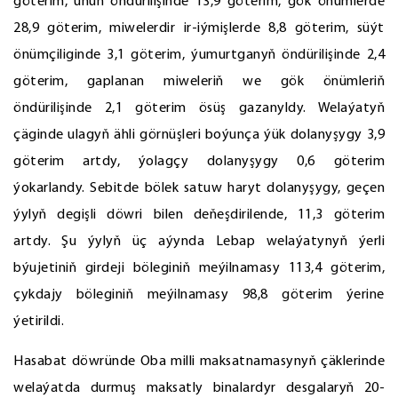
göterim, unuň öndürilişinde 13,9 göterim, gök önümlerde
28,9 göterim, miwelerdir ir-iýmişlerde 8,8 göterim, süýt
önümçiliginde 3,1 göterim, ýumurtganyň öndürilişinde 2,4
göterim, gaplanan miweleriň we gök önümleriň
öndürilişinde 2,1 göterim ösüş gazanyldy. Welaýatyň
çäginde ulagyň ähli görnüşleri boýunça ýük dolanyşygy 3,9
göterim artdy, ýolagçy dolanyşygy 0,6 göterim
ýokarlandy. Sebitde bölek satuw haryt dolanyşygy, geçen
ýylyň degişli döwri bilen deňeşdirilende, 11,3 göterim
artdy. Şu ýylyň üç aýynda Lebap welaýatynyň ýerli
býujetiniň girdeji böleginiň meýilnamasy 113,4 göterim,
çykdajy böleginiň meýilnamasy 98,8 göterim ýerine
ýetirildi.
Hasabat döwründe Oba milli maksatnamasynyň çäklerinde
welaýatda durmuş maksatly binalardyr desgalaryň 20-