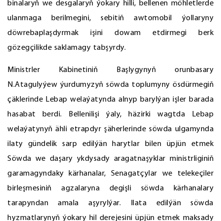
binalaryň we desgalaryň ýokary hilli, bellenen möhletlerde
ulanmaga berilmegini, sebitiň awtomobil ýollaryny
döwrebaplaşdyrmak işini dowam etdirmegi berk
gözegçilikde saklamagy tabşyrdy.
Ministrler Kabinetiniň Başlygynyň orunbasary
N.Atagulyýew ýurdumyzyň söwda toplumyny ösdürmegiň
çäklerinde Lebap welaýatynda alnyp barylýan işler barada
hasabat berdi. Bellenilişi ýaly, häzirki wagtda Lebap
welaýatynyň ähli etrapdyr şäherlerinde söwda ulgamynda
ilaty gündelik sarp edilýän harytlar bilen üpjün etmek
Söwda we daşary ykdysady aragatnaşyklar ministrliginiň
garamagyndaky kärhanalar, Senagatçylar we telekeçiler
birleşmesiniň agzalaryna degişli söwda kärhanalary
tarapyndan amala aşyrylýar. Ilata edilýän söwda
hyzmatlarynyň ýokary hil derejesini üpjün etmek maksady