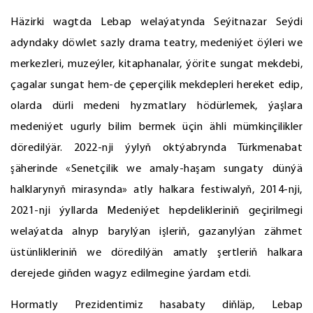
Häzirki wagtda Lebap welaýatynda Seýitnazar Seýdi
adyndaky döwlet sazly drama teatry, medeniýet öýleri we
merkezleri, muzeýler, kitaphanalar, ýörite sungat mekdebi,
çagalar sungat hem-de çeperçilik mekdepleri hereket edip,
olarda dürli medeni hyzmatlary hödürlemek, ýaşlara
medeniýet ugurly bilim bermek üçin ähli mümkinçilikler
döredilýär. 2022-nji ýylyň oktýabrynda Türkmenabat
şäherinde «Senetçilik we amaly-haşam sungaty dünýä
halklarynyň mirasynda» atly halkara festiwalyň, 2014-nji,
2021-nji ýyllarda Medeniýet hepdelikleriniň geçirilmegi
welaýatda alnyp barylýan işleriň, gazanylýan zähmet
üstünlikleriniň we döredilýän amatly şertleriň halkara
derejede giňden wagyz edilmegine ýardam etdi.
Hormatly Prezidentimiz hasabaty diňläp, Lebap