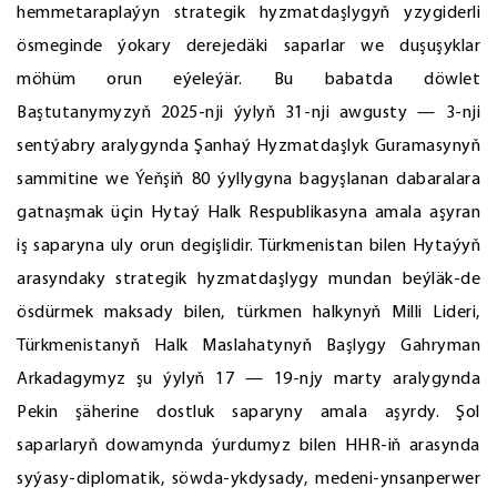
hemmetaraplaýyn strategik hyzmatdaşlygyň yzygiderli
ösmeginde ýokary derejedäki saparlar we duşuşyklar
möhüm orun eýeleýär. Bu babatda döwlet
Baştutanymyzyň 2025-nji ýylyň 31-nji awgusty — 3-nji
sentýabry aralygynda Şanhaý Hyzmatdaşlyk Guramasynyň
sammitine we Ýeňşiň 80 ýyllygyna bagyşlanan dabaralara
gatnaşmak üçin Hytaý Halk Respublikasyna amala aşyran
iş saparyna uly orun degişlidir. Türkmenistan bilen Hytaýyň
arasyndaky strategik hyzmatdaşlygy mundan beýläk-de
ösdürmek maksady bilen, türkmen halkynyň Milli Lideri,
Türkmenistanyň Halk Maslahatynyň Başlygy Gahryman
Arkadagymyz şu ýylyň 17 — 19-njy marty aralygynda
Pekin şäherine dostluk saparyny amala aşyrdy. Şol
saparlaryň dowamynda ýurdumyz bilen HHR-iň arasynda
syýasy-diplomatik, söwda-ykdysady, medeni-ynsanperwer