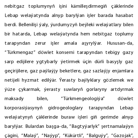
nebitgaz toplumynyň işini kämilleşdirmegiň çäklerinde
Lebap welaýatynda alnyp barylýan işler barada hasabat
berdi. Bellenilişi ýaly, ýurdumyzyň beýleki welaýatlary bilen
bir hatarda, Lebap welaýatynda hem nebitgaz toplumy
tarapyndan zerur işler amala aşyrylýar. Hususan-da,
“Türkmengaz” döwlet konserni tarapyndan tebigy gazy
sarp edijilere ygtybarly ýetirmek üçin dürli basyşly gaz
geçirijilere, gaz paýlaýjy beketlere, gaz sazlaýjy enjamlara
netijeli hyzmat edilýär. Ýerasty baýlyklary gözlemek we
ýüze çykarmak, ýerasty suwlaryň gorlaryny artdyrmak
maksady bilen, “Türkmengeologiýa” döwlet
korporasiýasynyň gidrogeologlary tarapyndan Lebap
welaýatynyň çäklerinde buraw işleri giň gerimde alnyp
barylýar. Bulardan başga-da, “Bagtyýarlyk” şertnamalaýyn
çägini, “Malaý”, “Naýyp”, “Kükürtli”, “Balguýy”, “Gazojak”,