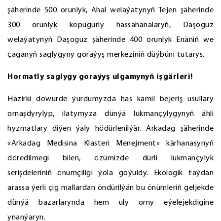
şäherinde 500 orunlyk, Ahal welaýatynyň Tejen şäherinde
300 orunlyk köpugurly hassahanalaryň, Daşoguz
welaýatynyň Daşoguz şäherinde 400 orunlyk Enäniň we
çaganyň saglygyny goraýyş merkeziniň düýbüni tutarys.
Hormatly saglygy goraýyş ulgamynyň işgärleri!
Häzirki döwürde ýurdumyzda has kämil bejeriş usullary
ornaşdyrylyp, ilatymyza dünýä lukmançylygynyň ähli
hyzmatlary diýen ýaly hödürlenilýär. Arkadag şäherinde
«Arkadag Medisina Klasteri Menejment» kärhanasynyň
döredilmegi bilen, özümizde dürli lukmançylyk
serişdeleriniň önümçiligi ýola goýuldy. Ekologik taýdan
arassa ýerli çig mallardan öndürilýän bu önümleriň geljekde
dünýä bazarlarynda hem uly orny eýelejekdigine
ynanýaryn.