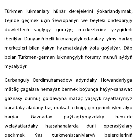
Türkmen lukmanlary hünär derejelerini ýokarlandyrmak,
tejribe geçmek üçin Ýewropanyň we beýleki öňdebaryjy
döwletleriň saglygy goraýyş merkezlerine yzygiderli
iberilýär. Dünýäniň belli lukmançylyk edaralary, ylmy-barlag
merkezleri bilen ýakyn hyzmatdaşlyk ýola goýulýar. Däp
bolan Türkmen-german lukmançylyk forumy munuň aýdyň
mysalydyr.
Gurbanguly Berdimuhamedow adyndaky Howandarlyga
mätäç çagalara hemaýat bermek boýunça haýyr-sahawat
gaznasy durmuş goldawyna mätäç ýaşajyk raýatlarymyz
baradaky aladany baş maksat edinip, giň gerimli işleri alyp
barýar. Gaznadan paýtagtymyzdaky hem-de
welaýatlardaky hassahanalarda dürli operasiýalary
geçirmek, ýaş türkmenistanlylaryň bejergileriniň