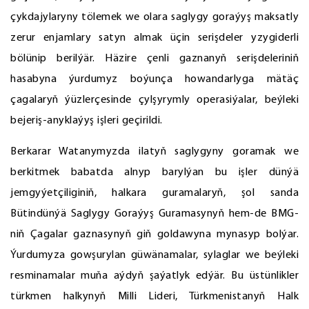
çykdajylaryny tölemek we olara saglygy goraýyş maksatly
zerur enjamlary satyn almak üçin serişdeler yzygiderli
bölünip berilýär. Häzire çenli gaznanyň serişdeleriniň
hasabyna ýurdumyz boýunça howandarlyga mätäç
çagalaryň ýüzlerçesinde çylşyrymly operasiýalar, beýleki
bejeriş-anyklaýyş işleri geçirildi.
Berkarar Watanymyzda ilatyň saglygyny goramak we
berkitmek babatda alnyp barylýan bu işler dünýä
jemgyýetçiliginiň, halkara guramalaryň, şol sanda
Bütindünýä Saglygy Goraýyş Guramasynyň hem-de BMG-
niň Çagalar gaznasynyň giň goldawyna mynasyp bolýar.
Ýurdumyza gowşurylan güwänamalar, sylaglar we beýleki
resminamalar muňa aýdyň şaýatlyk edýär. Bu üstünlikler
türkmen halkynyň Milli Lideri, Türkmenistanyň Halk