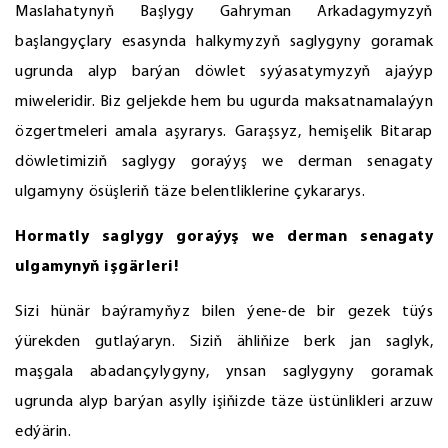
Maslahatynyň Başlygy Gahryman Arkadagymyzyň
başlangyçlary esasynda halkymyzyň saglygyny goramak
ugrunda alyp barýan döwlet syýasatymyzyň ajaýyp
miweleridir. Biz geljekde hem bu ugurda maksatnamalaýyn
özgertmeleri amala aşyrarys. Garaşsyz, hemişelik Bitarap
döwletimiziň saglygy goraýyş we derman senagaty
ulgamyny ösüşleriň täze belentliklerine çykararys.
Hormatly saglygy goraýyş we derman senagaty
ulgamynyň işgärleri!
Sizi hünär baýramyňyz bilen ýene-de bir gezek tüýs
ýürekden gutlaýaryn. Siziň ähliňize berk jan saglyk,
maşgala abadançylygyny, ynsan saglygyny goramak
ugrunda alyp barýan asylly işiňizde täze üstünlikleri arzuw
edýärin.