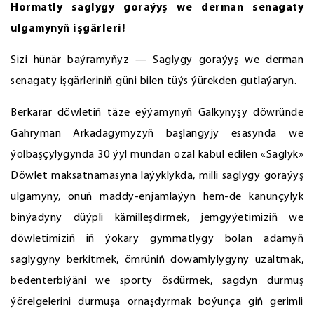
Hormatly saglygy goraýyş we derman senagaty
ulgamynyň işgärleri!
Sizi hünär baýramyňyz — Saglygy goraýyş we derman
senagaty işgärleriniň güni bilen tüýs ýürekden gutlaýaryn.
Berkarar döwletiň täze eýýamynyň Galkynyşy döwründe
Gahryman Arkadagymyzyň başlangyjy esasynda we
ýolbaşçylygynda 30 ýyl mundan ozal kabul edilen «Saglyk»
Döwlet maksatnamasyna laýyklykda, milli saglygy goraýyş
ulgamyny, onuň maddy-enjamlaýyn hem-de kanunçylyk
binýadyny düýpli kämilleşdirmek, jemgyýetimiziň we
döwletimiziň iň ýokary gymmatlygy bolan adamyň
saglygyny berkitmek, ömrüniň dowamlylygyny uzaltmak,
bedenterbiýäni we sporty ösdürmek, sagdyn durmuş
ýörelgelerini durmuşa ornaşdyrmak boýunça giň gerimli