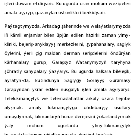
işleri dowam etdirýäris. Bu ugurda örän möhüm wezipeleri
amala aşyryp, gazanylan üstünlikleri berkidýäris.
Paýtagtymyzda, Arkadag şäherinde we welaýatlarymyzda
iň kämil enjamlar bilen üpjün edilen häzirki zaman ylmy-
kliniki, bejeriş-anyklaýyş merkezlerini, şypahanalary, saglyk
öýlerini, ýerli çig maldan derman serişdelerini öndürýän
kärhanalary gurup, Garaşsyz Watanymyzyň taryhyna
şöhratly sahypalary ýazýarys. Bu ugurda halkara bileleşik,
aýratyn-da, Bütindünýä Saglygy Goraýyş Guramasy
tarapyndan ykrar edilen nusgalyk işleri amala aşyrýarys.
Telelukmançylyk we telemaslahatlar arkaly özara tejribe
alyşmak, amaly lukmançylyga öňdebaryjy usullary
ornaşdyrmak, lukmanlaryň hünär derejesini ýokarlandyrmak
ýaly möhüm ugurlarda ylmy-lukmançylyk