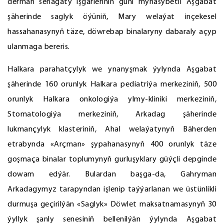
derman senagaty işgärleriniň güni mynasybetli Aşgabat
şäherinde saglyk öýüniň, Mary welaýat inçekesel
hassahanasynyň täze, döwrebap binalaryny dabaraly açyp
ulanmaga bereris.
Halkara parahatçylyk we ynanyşmak ýylynda Aşgabat
şäherinde 160 orunlyk Halkara pediatriýa merkeziniň, 500
orunlyk Halkara onkologiýa ylmy-kliniki merkeziniň,
Stomatologiýa merkeziniň, Arkadag şäherinde
lukmançylyk klasteriniň, Ahal welaýatynyň Bäherden
etrabynda «Arçman» şypahanasynyň 400 orunlyk täze
goşmaça binalar toplumynyň gurluşyklary güýçli depginde
dowam edýär. Bulardan başga-da, Gahryman
Arkadagymyz tarapyndan işlenip taýýarlanan we üstünlikli
durmuşa geçirilýän «Saglyk» Döwlet maksatnamasynyň 30
ýyllyk şanly senesiniň bellenilýän ýylynda Aşgabat