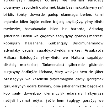
Ýurdumyzyň saglygy goraýyş we derman senagaty
ulgamyny yzygiderli ösdürmek biziň baş maksatlarymyzyň
biridir. Soňky döwürde gurlup ulanmaga berlen, kämil
enjamlar bilen üpjün edilen bejeriş-anyklaýyş, ylmy-kliniki
merkezler, hassahanalar bilen bir hatarda, Arkadag
şäherinde Enäniň we çaganyň saglygyny goraýyş merkezi,
köpugurly hassahana, Gurbanguly Berdimuhamedow
adyndaky çagalar sagaldyş-dikeldiş merkezi, Aşgabatda
Halkara fiziologiýa ylmy-kliniki we Halkara sagaldyş-
dikeldiş merkezleri, Türkmenabat şäherinde glisirrizin
turşusyny öndürýän kärhana, Mary welaýat hem-de şäher
Arassaçylyk we keselleriň ýaýramagyna garşy göreşmek
gulluklarynyň edara binalary, oba-şäherlerimizde başga-da
köp sanly döwrebap lukmançylyk edaralary halkymyza
netijeli hyzmat edýär. Şeýle hem Saglygy goraýyş we