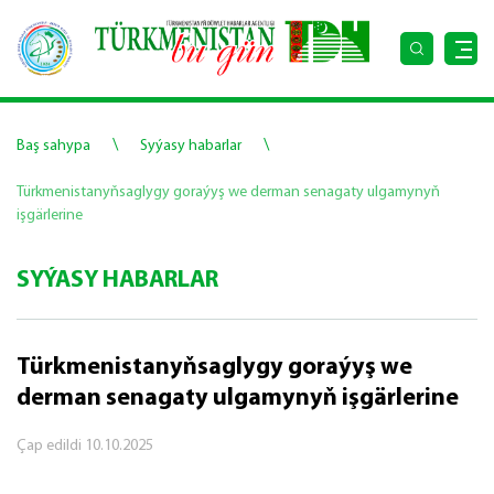
\
\
Baş sahypa
Syýasy habarlar
Türkmenistanyňsaglygy goraýyş we derman senagaty ulgamynyň
işgärlerine
SYÝASY HABARLAR
Türkmenistanyňsaglygy goraýyş we
derman senagaty ulgamynyň işgärlerine
Çap edildi
10.10.2025