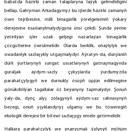
babatda häzirki zaman talaplaryna laýyk gelmelidigini
belläp, Gahryman Arkadagymyz bu işlerde häzirki zamanyň
ösen tejribesine, milli binagärlik ýörelgeleriniň ýokary
derejesine esaslanylmalydygyna ünsi çekdi. Şunda ýerine
ýetirilýän işler uzak geljegi nazarlaýan binagärlik
çözgütlerine öwrülmelidir. Olarda berklik, oňaýlylyk we
owadanlyk sazlaşykly utgaşmalydyr. Aýratyn-da, dünýäniň
dürli ýurtlarynyň sungat ussatlarynyň gatnaşmagynda
guraljak aýdym-sazly çykyşlarda ýurdumyzda
parahatçylygyň we durnukly ösüşiň üpjün edilmegine
gönükdirilýän tagallalar öz beýanyny tapmalydyr. Şonuň
ýaly-da, dynç alyş zolagynyň aýdym-saz sahnasynyň
bezegi, onuň yşyklandyryş ulgamy we bu töweregiň
ekologik derejesi bir bitewi sazlaşygy emele getirmelidir.
Halkara parahatçylyk we ynanyşmak ýylynyň möhüm