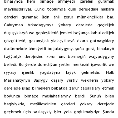
binasynda hem birnäçe ähmiýetli çäreleri guramak
meýilleşdirilýär. Çünki toplumda dürli derejedäki halkara
çäreleri guramak üçin ähli zerur mümkinçilikler bar.
Gahryman Arkadagymyz ýokary derejede geçiriljek
duşuşyklaryň we gepleşikleriň jemleri boýunça kabul ediljek
çözgütleriň, gazanyljak ylalaşyklaryň özara gatnaşyklary
ösdürmekde ähmiýetli boljakdygyny, şoňa görä, binalaryň
taýýarlyk derejesine zerur üns bermegiň wajypdygyny
belledi. Bu ýerde döredilýän şertler merkeziň işewürlik we
syýasy işjeňlik ýagdaýyna laýyk gelmelidir. Halk
Maslahatynyň Başlygy daşary ýurtly wekilleriň ýokary
derejede işläp bilmekleri babatda zerur tagallalary etmek
boýunça birnäçe maslahatlaryny berdi. Şunuň bilen
baglylykda, meýilleşdirilen çäreleri ýokary derejede
geçirmek üçin sazlaşykly işler ýola goýulmalydyr. Şunda