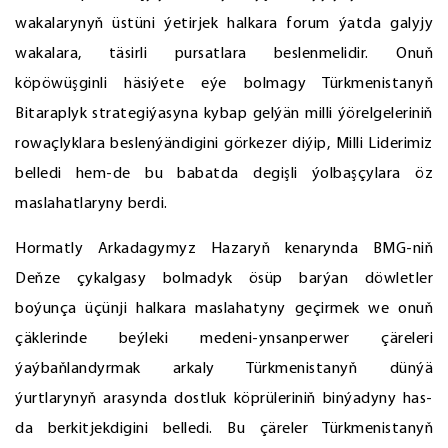
wakalarynyň üstüni ýetirjek halkara forum ýatda galyjy
wakalara, täsirli pursatlara beslenmelidir. Onuň
köpöwüşginli häsiýete eýe bolmagy Türkmenistanyň
Bitaraplyk strategiýasyna kybap gelýän milli ýörelgeleriniň
rowaçlyklara beslenýändigini görkezer diýip, Milli Liderimiz
belledi hem-de bu babatda degişli ýolbaşçylara öz
maslahatlaryny berdi.
Hormatly Arkadagymyz Hazaryň kenarynda BMG-niň
Deňze çykalgasy bolmadyk ösüp barýan döwletler
boýunça üçünji halkara maslahatyny geçirmek we onuň
çäklerinde beýleki medeni-ynsanperwer çäreleri
ýaýbaňlandyrmak arkaly Türkmenistanyň dünýä
ýurtlarynyň arasynda dostluk köprüleriniň binýadyny has-
da berkitjekdigini belledi. Bu çäreler Türkmenistanyň