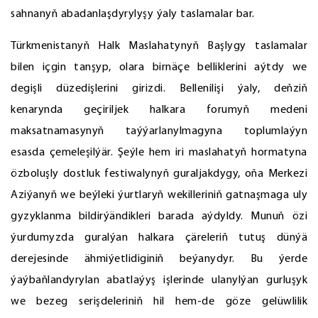
sahnanyň abadanlaşdyrylyşy ýaly taslamalar bar.
Türkmenistanyň Halk Maslahatynyň Başlygy taslamalar
bilen içgin tanşyp, olara birnäçe belliklerini aýtdy we
degişli düzedişlerini girizdi. Bellenilişi ýaly, deňziň
kenarynda geçiriljek halkara forumyň medeni
maksatnamasynyň taýýarlanylmagyna toplumlaýyn
esasda çemeleşilýär. Şeýle hem iri maslahatyň hormatyna
özboluşly dostluk festiwalynyň guraljakdygy, oňa Merkezi
Aziýanyň we beýleki ýurtlaryň wekilleriniň gatnaşmaga uly
gyzyklanma bildirýändikleri barada aýdyldy. Munuň özi
ýurdumyzda guralýan halkara çäreleriň tutuş dünýä
derejesinde ähmiýetlidiginiň beýanydyr. Bu ýerde
ýaýbaňlandyrylan abatlaýyş işlerinde ulanylýan gurluşyk
we bezeg serişdeleriniň hil hem-de göze gelüwlilik