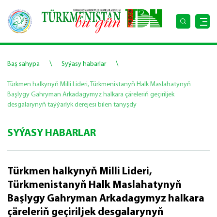
\
\
Baş sahypa
Syýasy habarlar
Türkmen halkynyň Milli Lideri, Türkmenistanyň Halk Maslahatynyň
Başlygy Gahryman Arkadagymyz halkara çäreleriň geçiriljek
desgalarynyň taýýarlyk derejesi bilen tanyşdy
SYÝASY HABARLAR
Türkmen halkynyň Milli Lideri,
Türkmenistanyň Halk Maslahatynyň
Başlygy Gahryman Arkadagymyz halkara
çäreleriň geçiriljek desgalarynyň