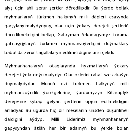
alyş üçin ähli zerur şertler döredilipdir. Bu ýerde boljak
myhmanlaryň türkmen halkynyň milli däpleri esasynda
garşylanylmalydygyny, olar üçin ýokary derejeli şertleriň
döredilmelidigini belläp, Gahryman Arkadagymyz foruma
gatnaşyjylaryň türkmen myhmansöýerligini duýmaklary
babatda zerur tagallalaryň edilmelidigine ünsi çekdi.
Myhmanhanalaryň otaglarynda hyzmatlaryň ýokary
derejesi ýola goýulmalydyr. Olar özlerini rahat we arkaýyn
duýmalydyrlar. Munuň özi türkmen halkynyň milli
myhmansöýerlik ýörelgelerine, ýurdumyzyň Bitaraplyk
derejesine kybap gelýän şertleriň üpjün edilmelidigini
aňladýar. Bu ugurda hiç bir meseläniň ünsden düşürilmeli
däldigini aýdyp, Milli Liderimiz myhmanhananyň
gapysyndan ätlän her bir adamyň bu ýerde bolan