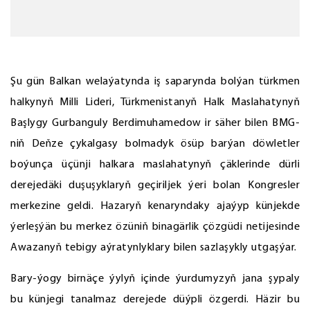
Şu gün Balkan welaýatynda iş saparynda bolýan türkmen
halkynyň Milli Lideri, Türkmenistanyň Halk Maslahatynyň
Başlygy Gurbanguly Berdimuhamedow ir säher bilen BMG-
niň Deňze çykalgasy bolmadyk ösüp barýan döwletler
boýunça üçünji halkara maslahatynyň çäklerinde dürli
derejedäki duşuşyklaryň geçiriljek ýeri bolan Kongresler
merkezine geldi. Hazaryň kenaryndaky ajaýyp künjekde
ýerleşýän bu merkez özüniň binagärlik çözgüdi netijesinde
Awazanyň tebigy aýratynlyklary bilen sazlaşykly utgaşýar.
Bary-ýogy birnäçe ýylyň içinde ýurdumyzyň jana şypaly
bu künjegi tanalmaz derejede düýpli özgerdi. Häzir bu