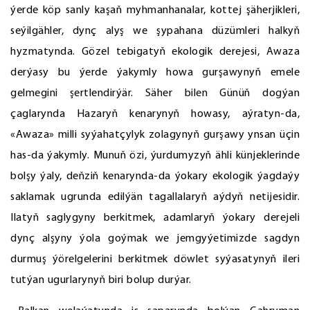
ýerde köp sanly kaşaň myhmanhanalar, kottej şäherjikleri,
seýilgähler, dynç alyş we şypahana düzümleri halkyň
hyzmatynda. Gözel tebigatyň ekologik derejesi, Awaza
derýasy bu ýerde ýakymly howa gurşawynyň emele
gelmegini şertlendirýär. Säher bilen Günüň dogýan
çaglarynda Hazaryň kenarynyň howasy, aýratyn-da,
«Awaza» milli syýahatçylyk zolagynyň gurşawy ynsan üçin
has-da ýakymly. Munuň özi, ýurdumyzyň ähli künjeklerinde
bolşy ýaly, deňziň kenarynda-da ýokary ekologik ýagdaýy
saklamak ugrunda edilýän tagallalaryň aýdyň netijesidir.
Ilatyň saglygyny berkitmek, adamlaryň ýokary derejeli
dynç alşyny ýola goýmak we jemgyýetimizde sagdyn
durmuş ýörelgelerini berkitmek döwlet syýasatynyň ileri
tutýan ugurlarynyň biri bolup durýar.