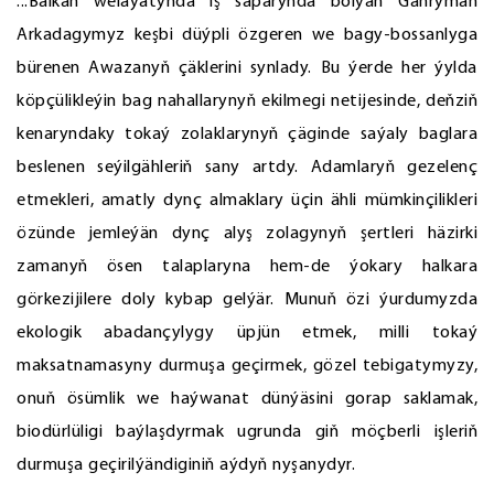
...Balkan welaýatynda iş saparynda bolýan Gahryman
Arkadagymyz keşbi düýpli özgeren we bagy-bossanlyga
bürenen Awazanyň çäklerini synlady. Bu ýerde her ýylda
köpçülikleýin bag nahallarynyň ekilmegi netijesinde, deňziň
kenaryndaky tokaý zolaklarynyň çäginde saýaly baglara
beslenen seýilgähleriň sany artdy. Adamlaryň gezelenç
etmekleri, amatly dynç almaklary üçin ähli mümkinçilikleri
özünde jemleýän dynç alyş zolagynyň şertleri häzirki
zamanyň ösen talaplaryna hem-de ýokary halkara
görkezijilere doly kybap gelýär. Munuň özi ýurdumyzda
ekologik abadançylygy üpjün etmek, milli tokaý
maksatnamasyny durmuşa geçirmek, gözel tebigatymyzy,
onuň ösümlik we haýwanat dünýäsini gorap saklamak,
biodürlüligi baýlaşdyrmak ugrunda giň möçberli işleriň
durmuşa geçirilýändiginiň aýdyň nyşanydyr.