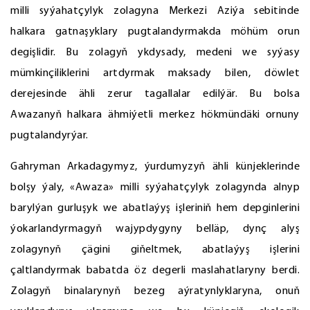
milli syýahatçylyk zolagyna Merkezi Aziýa sebitinde
halkara gatnaşyklary pugtalandyrmakda möhüm orun
degişlidir. Bu zolagyň ykdysady, medeni we syýasy
mümkinçiliklerini artdyrmak maksady bilen, döwlet
derejesinde ähli zerur tagallalar edilýär. Bu bolsa
Awazanyň halkara ähmiýetli merkez hökmündäki ornuny
pugtalandyrýar.
Gahryman Arkadagymyz, ýurdumyzyň ähli künjeklerinde
bolşy ýaly, «Awaza» milli syýahatçylyk zolagynda alnyp
barylýan gurluşyk we abatlaýyş işleriniň hem depginlerini
ýokarlandyrmagyň wajypdygyny belläp, dynç alyş
zolagynyň çägini giňeltmek, abatlaýyş işlerini
çaltlandyrmak babatda öz degerli maslahatlaryny berdi.
Zolagyň binalarynyň bezeg aýratynlyklaryna, onuň