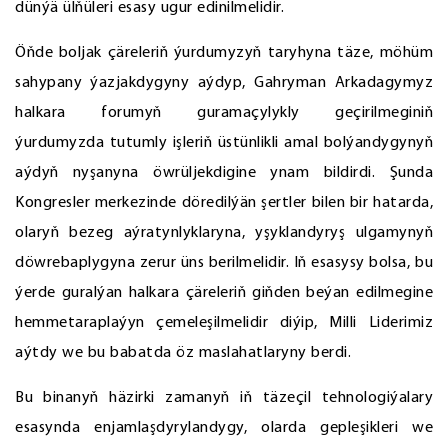
dünýä ülňüleri esasy ugur edinilmelidir.
Öňde boljak çäreleriň ýurdumyzyň taryhyna täze, möhüm
sahypany ýazjakdygyny aýdyp, Gahryman Arkadagymyz
halkara forumyň guramaçylykly geçirilmeginiň
ýurdumyzda tutumly işleriň üstünlikli amal bolýandygynyň
aýdyň nyşanyna öwrüljekdigine ynam bildirdi. Şunda
Kongresler merkezinde döredilýän şertler bilen bir hatarda,
olaryň bezeg aýratynlyklaryna, yşyklandyryş ulgamynyň
döwrebaplygyna zerur üns berilmelidir. Iň esasysy bolsa, bu
ýerde guralýan halkara çäreleriň giňden beýan edilmegine
hemmetaraplaýyn çemeleşilmelidir diýip, Milli Liderimiz
aýtdy we bu babatda öz maslahatlaryny berdi.
Bu binanyň häzirki zamanyň iň täzeçil tehnologiýalary
esasynda enjamlaşdyrylandygy, olarda gepleşikleri we