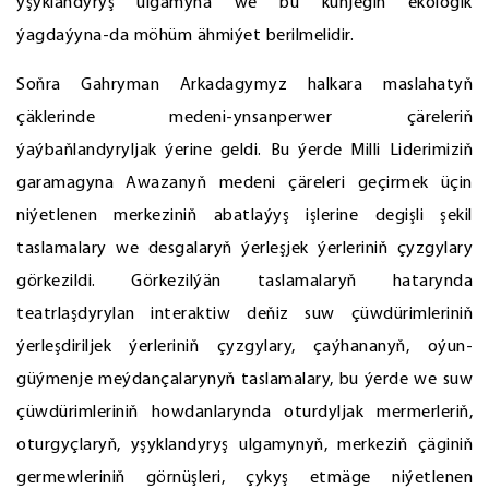
yşyklandyryş ulgamyna we bu künjegiň ekologik
ýagdaýyna-da möhüm ähmiýet berilmelidir.
Soňra Gahryman Arkadagymyz halkara maslahatyň
çäklerinde medeni-ynsanperwer çäreleriň
ýaýbaňlandyryljak ýerine geldi. Bu ýerde Milli Liderimiziň
garamagyna Awazanyň medeni çäreleri geçirmek üçin
niýetlenen merkeziniň abatlaýyş işlerine degişli şekil
taslamalary we desgalaryň ýerleşjek ýerleriniň çyzgylary
görkezildi. Görkezilýän taslamalaryň hatarynda
teatrlaşdyrylan interaktiw deňiz suw çüwdürimleriniň
ýerleşdiriljek ýerleriniň çyzgylary, çaýhananyň, oýun-
güýmenje meýdançalarynyň taslamalary, bu ýerde we suw
çüwdürimleriniň howdanlarynda oturdyljak mermerleriň,
oturgyçlaryň, yşyklandyryş ulgamynyň, merkeziň çäginiň
germewleriniň görnüşleri, çykyş etmäge niýetlenen