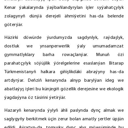
Kenar ýakalarynda ýaýbaňlandyrylan işler syýahatçylyk
zolagynyň dünýä derejeli ähmiýetini has-da belende
göterýär.
Häzirki döwürde ýurdumyzda sagdynlyk, raýdaşlyk,
dostluk we ynsanperwerlik ýaly umumadamzat
gymmatlyklary barha rowaçlanýar. Munuň özi
parahatçylyk söýüjilik ýörelgelerine esaslanýan Bitarap
Türkmenistanyň halkara giňişlikdäki abraýyny has-da
artdyrýar. Deňziň kenarynda alnyp barylýan ideg we
abatlaýyş işleri bu künjegiň gözellik derejesine we ekologik
ýagdaýyna öz täsirini ýetirýär.
Hazaryň kenarynda ýylyň ähli paslynda dynç almak we
saglygyňy berkitmek üçin zerur bolan amatly şertler üpjün
edildi. Aýratyn-da, tomusky dynç alyş möwsüminde bu