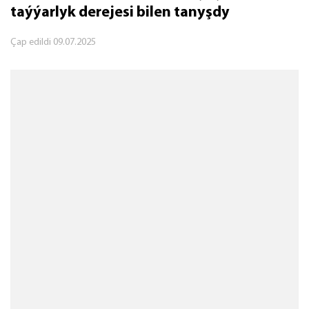
taýýarlyk derejesi bilen tanyşdy
Çap edildi
09.07.2025