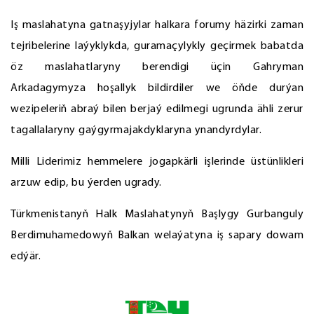
Iş maslahatyna gatnaşyjylar halkara forumy häzirki zaman
tejribelerine laýyklykda, guramaçylykly geçirmek babatda
öz maslahatlaryny berendigi üçin Gahryman
Arkadagymyza hoşallyk bildirdiler we öňde durýan
wezipeleriň abraý bilen berjaý edilmegi ugrunda ähli zerur
tagallalaryny gaýgyrmajakdyklaryna ynandyrdylar.
Milli Liderimiz hemmelere jogapkärli işlerinde üstünlikleri
arzuw edip, bu ýerden ugrady.
Türkmenistanyň Halk Maslahatynyň Başlygy Gurbanguly
Berdimuhamedowyň Balkan welaýatyna iş sapary dowam
edýär.