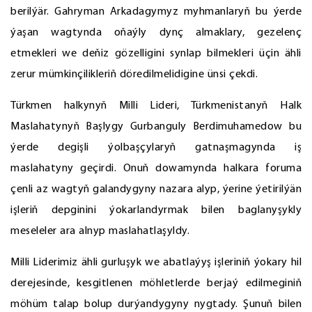
berilýär. Gahryman Arkadagymyz myhmanlaryň bu ýerde
ýaşan wagtynda oňaýly dynç almaklary, gezelenç
etmekleri we deňiz gözelligini synlap bilmekleri üçin ähli
zerur mümkinçilikleriň döredilmelidigine ünsi çekdi.
Türkmen halkynyň Milli Lideri, Türkmenistanyň Halk
Maslahatynyň Başlygy Gurbanguly Berdimuhamedow bu
ýerde degişli ýolbaşçylaryň gatnaşmagynda iş
maslahatyny geçirdi. Onuň dowamynda halkara foruma
çenli az wagtyň galandygyny nazara alyp, ýerine ýetirilýän
işleriň depginini ýokarlandyrmak bilen baglanyşykly
meseleler ara alnyp maslahatlaşyldy.
Milli Liderimiz ähli gurluşyk we abatlaýyş işleriniň ýokary hil
derejesinde, kesgitlenen möhletlerde berjaý edilmeginiň
möhüm talap bolup durýandygyny nygtady. Şunuň bilen