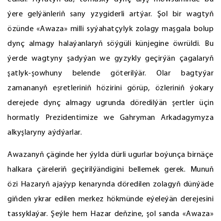
ýere gelýänleriň sany yzygiderli artýar. Şol bir wagtyň
özünde «Awaza» milli syýahatçylyk zolagy maşgala bolup
dynç almagy halaýanlaryň söýgüli künjegine öwrüldi. Bu
ýerde wagtyny şadyýan we gyzykly geçirýän çagalaryň
şatlyk-şowhuny belende göterilýär. Olar bagtyýar
zamananyň eşretleriniň hözirini görüp, özleriniň ýokary
derejede dynç almagy ugrunda döredilýän şertler üçin
hormatly Prezidentimize we Gahryman Arkadagymyza
alkyşlaryny aýdýarlar.
Awazanyň çäginde her ýylda dürli ugurlar boýunça birnäçe
halkara çäreleriň geçirilýändigini bellemek gerek. Munuň
özi Hazaryň ajaýyp kenarynda döredilen zolagyň dünýäde
giňden ykrar edilen merkez hökmünde eýeleýän derejesini
tassyklaýar. Şeýle hem Hazar deňzine, şol sanda «Awaza»