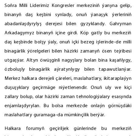
Soňra Milli Liderimiz Kongresler merkeziniň ýanyna gelip,
binanyň daş keşbini synlady, onuň ýanaşyk ýerleriniň
abadanlaşdyrylyş derejesi bilen gyzyklandy. Gahryman
Arkadagymyz binanyň içine girdi. Köp gatly bu merkeziň
daş keşbinde bolşy ýaly, onuň içki bezeg işlerinde-de milli
binagärlik ýörelgeleri bilen häzirki zamanyň ösen tejribesi
utgaşýar. Altyn öwüşginli nagyşlary bolan bina kaşaňlygy,
özboluşly binagärlik aýratynlygy bilen tapawutlanýar.
Merkez halkara derejeli çäreleri, maslahatlary, ikitaraplaýyn
duşuşyklary geçirmäge niýetlenendir. Onuň uly we kiçi
zallary bolup, olar häzirki zaman tehnologiýalary esasynda
enjamlaşdyrylan. Bu bolsa merkezde onlaýn görnüşdäki
maslahatlary guramaga-da mümkinçilik berýär.
Halkara forumyň geçiriljek günlerinde bu merkeziň