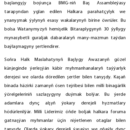
başlangyjy boýunça BMG-niň Baş Assambleýasy
tarapyndan yglan edilen Halkara parahatçylyk we
ynanyşmak ýylynyň esasy wakalarynyň birine öwrüler. Bu
bolsa Watanymyzyň hemişelik Bitaraplygynyň 30 ýyllygy
mynasybetli guraljak dabaralaryň many-mazmun taýdan
baýlaşmagyny şertlendirer.
Soňra Halk Maslahatynyň Başlygy Awazanyň gözel
künjeginde ýerleşýän käbir myhmanhanalaryň taýýarlyk
derejesi we olarda döredilen şertler bilen tanyşdy. Kaşaň
binada häzirki zamanyň ösen tejribesi bilen milli binagärlik
ýörelgeleriniň sazlaşygyny duýmak bolýar. Bu ýerde
adamlara dynç alşyň ýokary derejeli hyzmatlary
hödürlenilýär. Milli Liderimiz öňde boljak halkara foruma
gatnaşýan myhmanlar üçin niýetlenen otaglar bilen
tanyşdy. Olarda ýokary derejeli ýaşaýyş we oňaýly dynç