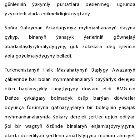
günleriniň ýakymly pursatlara beslenmegi ugrunda
yzygiderli alada edilmelidigini nygtady.
Soňra Gahryman Arkadagymyz myhmanhananyň daşyna
çykyp, binanyň ýanaşyk ýerleriniň göwnejaý
abadanlaşdyrylmalydygyny, gök zolaklara ideg işleriniň
ýola goýulmalydygyny belledi.
Türkmenistanyň Halk Maslahatynyň Başlygy Awazanyň
çäklerinde bar bolan myhmanhanalaryň taýýarlyk derejesi
bilen baglanyşykly tanyşlygyny dowam etdi. BMG-niň
Deňze çykalgasy bolmadyk ösüp barýan döwletler
boýunça forumyna gatnaşyjylaryň bir böleginiň ýaşajak
myhmanhanalarynda ýokary derejeli şertler üpjün edilýär.
Şol bir wagtyň özünde binalaryň enjamlaşdyrylyşyna,
olarda döredilýän şertleriň amatlylygyna möhüm ähmiýet