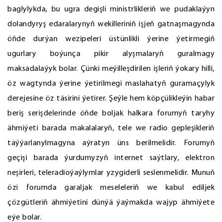
baglylykda, bu ugra degişli ministrlikleriň we pudaklaýyn
dolandyryş edaralarynyň wekilleriniň işjeň gatnaşmagynda
öňde durýan wezipeleri üstünlikli ýerine ýetirmegiň
ugurlary boýunça pikir alyşmalaryň guralmagy
maksadalaýyk bolar. Çünki meýilleşdirilen işleriň ýokary hilli,
öz wagtynda ýerine ýetirilmegi maslahatyň guramaçylyk
derejesine öz täsirini ýetirer. Şeýle hem köpçülikleýin habar
beriş serişdelerinde öňde boljak halkara forumyň taryhy
ähmiýeti barada makalalaryň, tele we radio gepleşikleriň
taýýarlanylmagyna aýratyn üns berilmelidir. Forumyň
geçişi barada ýurdumyzyň internet saýtlary, elektron
neşirleri, teleradioýaýlymlar yzygiderli seslenmelidir. Munuň
özi forumda garaljak meseleleriň we kabul ediljek
çözgütleriň ähmiýetini dünýä ýaýmakda wajyp ähmiýete
eýe bolar.