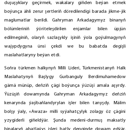
duşuşyklary geçirmek, wakalary giňden beýan etmek
boýunça ähli zerur şertleriň döredilendigi barada jikme-jik
maglumatlar berildi. Gahryman Arkadagymyz binanyň
bölümleriniň ýöriteleşdirilen enjamlar bilen üpjün
edilmeginiň, olaryň sazlaşykly işiniň ýola goýulmagynyň
wajypdygyna ünsi çekdi we bu babatda degişli
maslahatlaryny beýan etdi.
Soňra türkmen halkynyň Milli Lideri, Türkmenistanyň Halk
Maslahatynyň Başlygy Gurbanguly Berdimuhamedow
gämä münüp, deňziň çägi boýunça ýüzüşi amala aşyrdy.
Ýüzüşiň dowamynda Gahryman Arkadagymyz deňziň
kenarynda ýaýbaňlandyrylan işler bilen tanyşdy. Mälim
bolşy ýaly, «Awaza» milli syýahatçylyk zolagy öz çägini
yzygiderli giňeldýär. Şunda medeni-durmuş maksatly
binalaryň abatlaýyş işleri batly depginde dowam edýär.