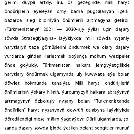
gerimi düýpli artdy. Bu, öz gezeginde, milli haryt
öndürijileriň eýeleýän orny barha pugtalanýan içerki
bazarda isleg bildirilýän önümleriň artmagyna getirdi.
«Türkmenistanyň 2021 — 2030-njy ýyllar üçin daşary
söwda Strategiýasyna» laýyklykda, milli söwda nyşanly
harytlaryň täze görnüşlerini öndürmek we olary daşary
ýurtlarda giňden ilerletmek boýunça möhüm wezipeler
öňde goýuldy. Türkmenistan halkara jemgyýetçilikde
harytlary öndürmek ulgamynda uly kuwwata eýe bolan
döwlet hökmünde tanalýar. Milli haryt öndürijileriň
önümleriniň ýokary hiliniň, ýurdumyzyň halkara abraýynyň
artmagynyň özboluşly nyşany bolan “Türkmenistanda
öndürilen” haryt nyşanynyň döwrüň talabyna laýyklykda
döredilendigi mese-mälim ýagdaýdyr. Dürli ulgamlarda, şol
sanda daşary söwda işinde ýetilen belent sepgitler munuň