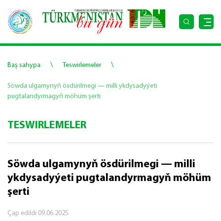
\
\
Baş sahypa
Teswirlemeler
Söwda ulgamynyň ösdürilmegi — milli ykdysadyýeti
pugtalandyrmagyň möhüm şerti
TESWIRLEMELER
Söwda ulgamynyň ösdürilmegi — milli
ykdysadyýeti pugtalandyrmagyň möhüm
şerti
Çap edildi
09.06.2025