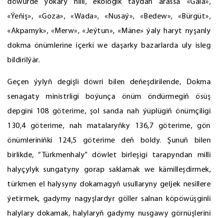
döwürde ýokary hilli, ekologik taýdan arassa «Gala»,
«Ýeňiş», «Goza», «Wada», «Nusaý», «Bedew», «Bürgüt»,
«Akpamyk», «Merw», «Jeýtun», «Mäne» ýaly haryt nyşanly
dokma önümlerine içerki we daşarky bazarlarda uly isleg
bildirilýär.
Geçen ýylyň degişli döwri bilen deňeşdirilende, Dokma
senagaty ministrligi boýunça önüm öndürmegiň ösüş
depgini 108 göterime, şol sanda nah ýüplügiň önümçiligi
130,4 göterime, nah matalaryňky 136,7 göterime, gön
önümleriniňki 124,5 göterime deň boldy. Şunuň bilen
birlikde, “Türkmenhaly” döwlet birleşigi tarapyndan milli
halyçylyk sungatyny gorap saklamak we kämilleşdirmek,
türkmen el halysyny dokamagyň usullaryny geljek nesillere
ýetirmek, gadymy nagyşlardyr göller salnan köpöwüşginli
halylary dokamak, halylaryň gadymy nusgawy görnüşlerini