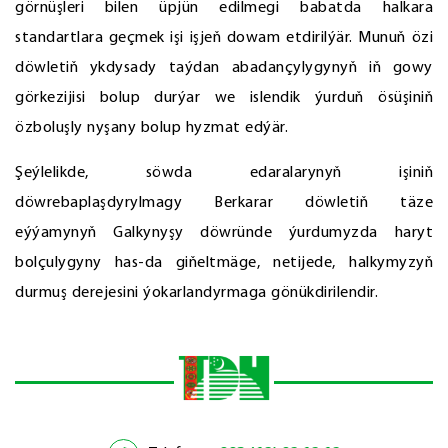
görnüşleri bilen üpjün edilmegi babatda halkara
standartlara geçmek işi işjeň dowam etdirilýär. Munuň özi
döwletiň ykdysady taýdan abadançylygynyň iň gowy
görkezijisi bolup durýar we islendik ýurduň ösüşiniň
özboluşly nyşany bolup hyzmat edýär.
Şeýlelikde, söwda edaralarynyň işiniň
döwrebaplaşdyrylmagy Berkarar döwletiň täze
eýýamynyň Galkynyşy döwründe ýurdumyzda haryt
bolçulygyny has-da giňeltmäge, netijede, halkymyzyň
durmuş derejesini ýokarlandyrmaga gönükdirilendir.