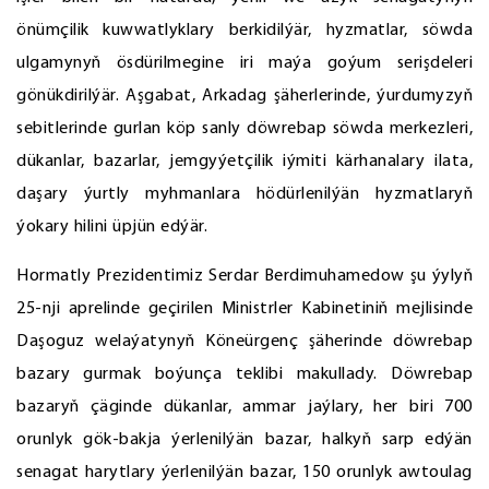
önümçilik kuwwatlyklary berkidilýär, hyzmatlar, söwda
ulgamynyň ösdürilmegine iri maýa goýum serişdeleri
gönükdirilýär. Aşgabat, Arkadag şäherlerinde, ýurdumyzyň
sebitlerinde gurlan köp sanly döwrebap söwda merkezleri,
dükanlar, bazarlar, jemgyýetçilik iýmiti kärhanalary ilata,
daşary ýurtly myhmanlara hödürlenilýän hyzmatlaryň
ýokary hilini üpjün edýär.
Hormatly Prezidentimiz Serdar Berdimuhamedow şu ýylyň
25-nji aprelinde geçirilen Ministrler Kabinetiniň mejlisinde
Daşoguz welaýatynyň Köneürgenç şäherinde döwrebap
bazary gurmak boýunça teklibi makullady. Döwrebap
bazaryň çäginde dükanlar, ammar jaýlary, her biri 700
orunlyk gök-bakja ýerlenilýän bazar, halkyň sarp edýän
senagat harytlary ýerlenilýän bazar, 150 orunlyk awtoulag