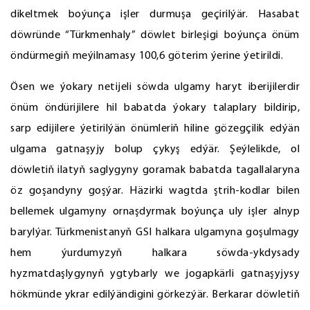
dikeltmek boýunça işler durmuşa geçirilýär. Hasabat
döwründe “Türkmenhaly” döwlet birleşigi boýunça önüm
öndürmegiň meýilnamasy 100,6 göterim ýerine ýetirildi.
Ösen we ýokary netijeli söwda ulgamy haryt iberijilerdir
önüm öndürijilere hil babatda ýokary talaplary bildirip,
sarp edijilere ýetirilýän önümleriň hiline gözegçilik edýän
ulgama gatnaşyjy bolup çykyş edýär. Şeýlelikde, ol
döwletiň ilatyň saglygyny goramak babatda tagallalaryna
öz goşandyny goşýar. Häzirki wagtda ştrih-kodlar bilen
bellemek ulgamyny ornaşdyrmak boýunça uly işler alnyp
barylýar. Türkmenistanyň GSI halkara ulgamyna goşulmagy
hem ýurdumyzyň halkara söwda-ykdysady
hyzmatdaşlygynyň ygtybarly we jogapkärli gatnaşyjysy
hökmünde ykrar edilýändigini görkezýär. Berkarar döwletiň