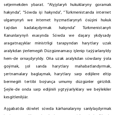
seljermekden ybarat. “Alyjylaryň hukuklaryny goramak
hakynda”, “Söwda işi hakynda”, “Türkmenistanda internet
ulgamynyň we internet hyzmatlarynyň ösüşini hukuk
taýdan kadalaşdyrmak hakynda” Türkmenistanyň
Kanunlarynyň esasynda Söwda we daşary ykdysady
aragatnaşyklar ministrligi tarapyndan harytlary uzak
aralykdan ýerlemegiň Düzgünnamasy işlenip taýýarlanyldy
hem-de ornaşdyryldy. Oňa uzak aralykdan söwdany ýola
goýmak, şol sanda harytlary mahabatlandyrmak,
şertnamalary baglaşmak, harytlary sarp edijilere eltip
bermegiň tertibi boýunça umumy düzgünler girizildi.
Şeýle-de onda sarp edijiniň ygtyýarlyklary we beýlekiler
kesgitlenilýär.
Aşgabatda döwlet söwda kärhanalaryny sanlylaşdyrmak