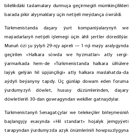
bilelikdäki taslamalary durmuşa geçirmegiň mümkinçilikleri
barada pikir alyşmaklary üçin netijeli meýdança öwrüldi.
Türkmenistanda daşary ýurt kompaniýalarynyň we
maýadarlaryň netijeli işlemegi üçin ähli şertler döredilýär.
Munuň özi şu ýylyň 29-njy apreli — 1-nji maýy aralygynda
geçirilen «Halkara söwda we hyzmatlar» atly sergi-
ýarmarkada hem-de «Türkmenistanda halkara ülňülere
laýyk gelýän hil üpjünçiligi» atly halkara maslahatda-da
aýdyň beýanyny tapdy. Üç günläp dowam eden foruma
ýurdumyzyň döwlet, hususy düzümlerinden, daşary
döwletleriň 30-dan gowragyndan wekiller gatnaşdylar.
Türkmenistanyň Senagatçylar we telekeçiler birleşmesiniň
başlangyjy esasynda «Hil standart» hojalyk jemgyýeti
tarapyndan ýurdumyzda azyk önümleriniň howpsuzlygyna