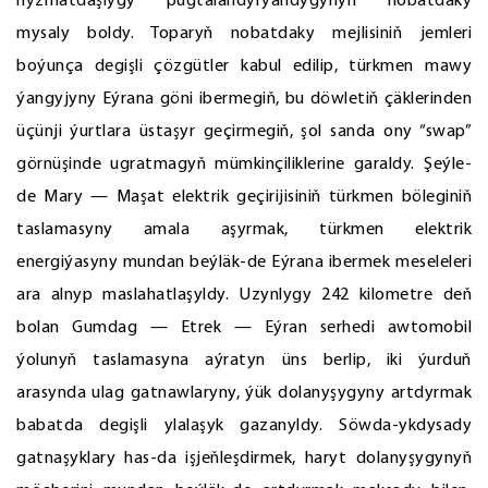
hyzmatdaşlygy pugtalandyrýandygynyň nobatdaky
mysaly boldy. Toparyň nobatdaky mejlisiniň jemleri
boýunça degişli çözgütler kabul edilip, türkmen mawy
ýangyjyny Eýrana göni ibermegiň, bu döwletiň çäklerinden
üçünji ýurtlara üstaşyr geçirmegiň, şol sanda ony “swap”
görnüşinde ugratmagyň mümkinçiliklerine garaldy. Şeýle-
de Mary — Maşat elektrik geçirijisiniň türkmen böleginiň
taslamasyny amala aşyrmak, türkmen elektrik
energiýasyny mundan beýläk-de Eýrana ibermek meseleleri
ara alnyp maslahatlaşyldy. Uzynlygy 242 kilometre deň
bolan Gumdag — Etrek — Eýran serhedi awtomobil
ýolunyň taslamasyna aýratyn üns berlip, iki ýurduň
arasynda ulag gatnawlaryny, ýük dolanyşygyny artdyrmak
babatda degişli ylalaşyk gazanyldy. Söwda-ykdysady
gatnaşyklary has-da işjeňleşdirmek, haryt dolanyşygynyň