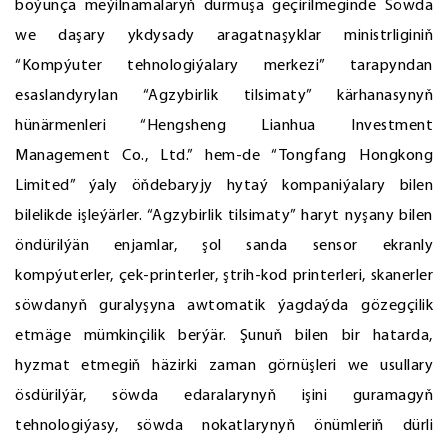
boýunça meýilnamalaryň durmuşa geçirilmeginde Söwda
we daşary ykdysady aragatnaşyklar ministrliginiň
“Kompýuter tehnologiýalary merkezi” tarapyndan
esaslandyrylan “Agzybirlik tilsimaty” kärhanasynyň
hünärmenleri “Hengsheng Lianhua Investment
Management Co., Ltd.” hem-de “Tongfang Hongkong
Limited” ýaly öňdebaryjy hytaý kompaniýalary bilen
bilelikde işleýärler. “Agzybirlik tilsimaty” haryt nyşany bilen
öndürilýän enjamlar, şol sanda sensor ekranly
kompýuterler, çek-printerler, ştrih-kod printerleri, skanerler
söwdanyň guralyşyna awtomatik ýagdaýda gözegçilik
etmäge mümkinçilik berýär. Şunuň bilen bir hatarda,
hyzmat etmegiň häzirki zaman görnüşleri we usullary
ösdürilýär, söwda edaralarynyň işini guramagyň
tehnologiýasy, söwda nokatlarynyň önümleriň dürli