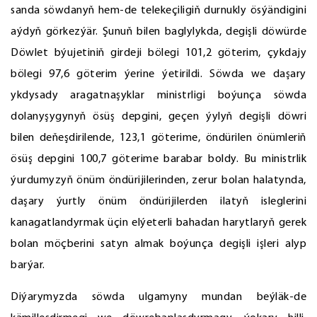
sanda söwdanyň hem-de telekeçiligiň durnukly ösýändigini
aýdyň görkezýär. Şunuň bilen baglylykda, degişli döwürde
Döwlet býujetiniň girdeji bölegi 101,2 göterim, çykdajy
bölegi 97,6 göterim ýerine ýetirildi. Söwda we daşary
ykdysady aragatnaşyklar ministrligi boýunça söwda
dolanyşygynyň ösüş depgini, geçen ýylyň degişli döwri
bilen deňeşdirilende, 123,1 göterime, öndürilen önümleriň
ösüş depgini 100,7 göterime barabar boldy. Bu ministrlik
ýurdumyzyň önüm öndürijilerinden, zerur bolan halatynda,
daşary ýurtly önüm öndürijilerden ilatyň isleglerini
kanagatlandyrmak üçin elýeterli bahadan harytlaryň gerek
bolan möçberini satyn almak boýunça degişli işleri alyp
barýar.
Diýarymyzda söwda ulgamyny mundan beýläk-de