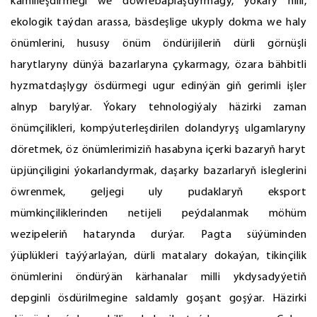
kämilleşdirmegi we döwrebaplaşdyrmagy, ýokary hilli,
ekologik taýdan arassa, bäsdeşlige ukyply dokma we haly
önümlerini, hususy önüm öndürijileriň dürli görnüşli
harytlaryny dünýä bazarlaryna çykarmagy, özara bähbitli
hyzmatdaşlygy ösdürmegi ugur edinýän giň gerimli işler
alnyp barylýar. Ýokary tehnologiýaly häzirki zaman
önümçilikleri, kompýuterleşdirilen dolandyryş ulgamlaryny
döretmek, öz önümlerimiziň hasabyna içerki bazaryň haryt
üpjünçiligini ýokarlandyrmak, daşarky bazarlaryň isleglerini
öwrenmek, geljegi uly pudaklaryň eksport
mümkinçiliklerinden netijeli peýdalanmak möhüm
wezipeleriň hatarynda durýar. Pagta süýüminden
ýüplükleri taýýarlaýan, dürli matalary dokaýan, tikinçilik
önümlerini öndürýän kärhanalar milli ykdysadyýetiň
depginli ösdürilmegine saldamly goşant goşýar. Häzirki