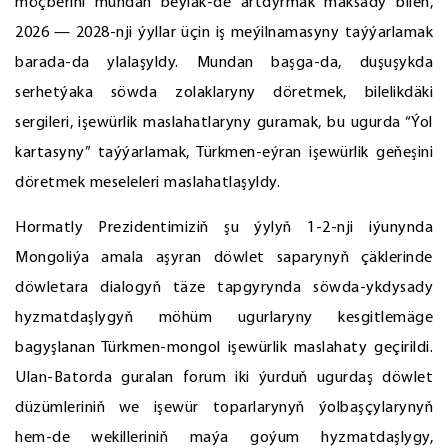
möçberini mundan beýläk-de artdyrmak maksady bilen,
2026 — 2028-nji ýyllar üçin iş meýilnamasyny taýýarlamak
barada-da ylalaşyldy. Mundan başga-da, duşuşykda
serhetýaka söwda zolaklaryny döretmek, bilelikdäki
sergileri, işewürlik maslahatlaryny guramak, bu ugurda “Ýol
kartasyny” taýýarlamak, Türkmen-eýran işewürlik geňeşini
döretmek meseleleri maslahatlaşyldy.
Hormatly Prezidentimiziň şu ýylyň 1-2-nji iýunynda
Mongoliýa amala aşyran döwlet saparynyň çäklerinde
döwletara dialogyň täze tapgyrynda söwda-ykdysady
hyzmatdaşlygyň möhüm ugurlaryny kesgitlemäge
bagyşlanan Türkmen-mongol işewürlik maslahaty geçirildi.
Ulan-Batorda guralan forum iki ýurduň ugurdaş döwlet
düzümleriniň we işewür toparlarynyň ýolbaşçylarynyň
hem-de wekilleriniň maýa goýum hyzmatdaşlygy,