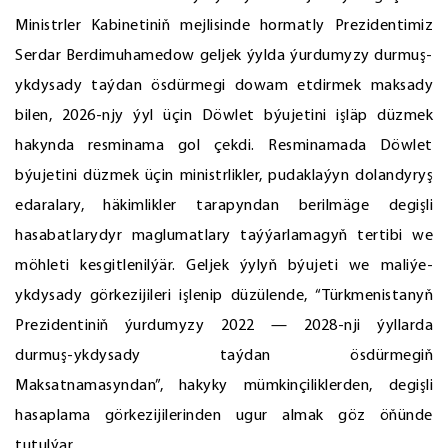
Ministrler Kabinetiniň mejlisinde hormatly Prezidentimiz
Serdar Berdimuhamedow geljek ýylda ýurdumyzy durmuş-
ykdysady taýdan ösdürmegi dowam etdirmek maksady
bilen, 2026-njy ýyl üçin Döwlet býujetini işläp düzmek
hakynda resminama gol çekdi. Resminamada Döwlet
býujetini düzmek üçin ministrlikler, pudaklaýyn dolandyryş
edaralary, häkimlikler tarapyndan berilmäge degişli
hasabatlarydyr maglumatlary taýýarlamagyň tertibi we
möhleti kesgitlenilýär. Geljek ýylyň býujeti we maliýe-
ykdysady görkezijileri işlenip düzülende, “Türkmenistanyň
Prezidentiniň ýurdumyzy 2022 — 2028-nji ýyllarda
durmuş-ykdysady taýdan ösdürmegiň
Maksatnamasyndan”, hakyky mümkinçiliklerden, degişli
hasaplama görkezijilerinden ugur almak göz öňünde
tutulýar.