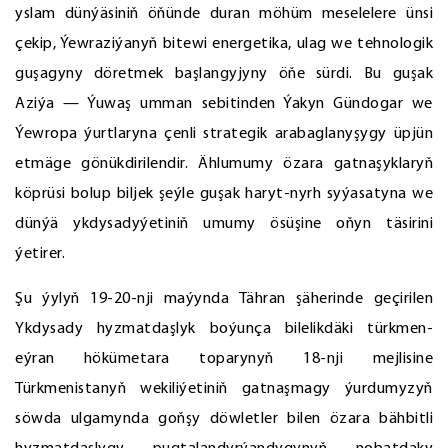
yslam dünýäsiniň öňünde duran möhüm meselelere ünsi
çekip, Ýewraziýanyň bitewi energetika, ulag we tehnologik
guşagyny döretmek başlangyjyny öňe sürdi. Bu guşak
Aziýa — Ýuwaş umman sebitinden Ýakyn Gündogar we
Ýewropa ýurtlaryna çenli strategik arabaglanyşygy üpjün
etmäge gönükdirilendir. Ählumumy özara gatnaşyklaryň
köprüsi bolup biljek şeýle guşak haryt-nyrh syýasatyna we
dünýä ykdysadyýetiniň umumy ösüşine oňyn täsirini
ýetirer.
Şu ýylyň 19-20-nji maýynda Tähran şäherinde geçirilen
Ykdysady hyzmatdaşlyk boýunça bilelikdäki türkmen-
eýran hökümetara toparynyň 18-nji mejlisine
Türkmenistanyň wekiliýetiniň gatnaşmagy ýurdumyzyň
söwda ulgamynda goňşy döwletler bilen özara bähbitli