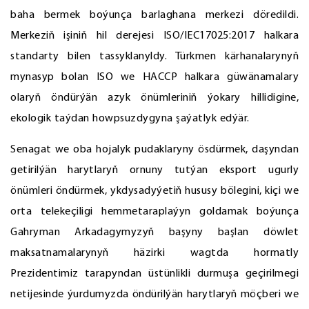
baha bermek boýunça barlaghana merkezi döredildi.
Merkeziň işiniň hil derejesi ISO/IEC17025:2017 halkara
standarty bilen tassyklanyldy. Türkmen kärhanalarynyň
mynasyp bolan ISO we HACCP halkara güwänamalary
olaryň öndürýän azyk önümleriniň ýokary hillidigine,
ekologik taýdan howpsuzdygyna şaýatlyk edýär.
Senagat we oba hojalyk pudaklaryny ösdürmek, daşyndan
getirilýän harytlaryň ornuny tutýan eksport ugurly
önümleri öndürmek, ykdysadyýetiň hususy bölegini, kiçi we
orta telekeçiligi hemmetaraplaýyn goldamak boýunça
Gahryman Arkadagymyzyň başyny başlan döwlet
maksatnamalarynyň häzirki wagtda hormatly
Prezidentimiz tarapyndan üstünlikli durmuşa geçirilmegi
netijesinde ýurdumyzda öndürilýän harytlaryň möçberi we