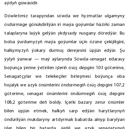
aýdyň güwäsidir.
Döwletimiz tarapyndan söwda we hyzmatlar ulgamyny
ösdürmäge gönükdirilýän iri maýa goýumlar häzirki zaman
talaplaryna laýyk gelýän ykdysady nusgany döredýär. Bu
bolsa ýurdumyzyň maýa goýumlar üçin özüne çekijiligini,
halkymyzyň ýokary durmuş derejesini üpjün edýär. Şu
ýylyň ýanwar — maý aýlarynda Söwda-senagat edarasy
boýunça ýerine ýetirilen işleriň ösüş depgini 103 göterime,
Senagatçylar we telekeçiler birleşmesi boýunça oba
hojalyk we azyk önümlerini öndürmegiň ösüş depgini 107,2
göterime, senagat önümlerini öndürmegiň ösüş depgini
108,2 göterime deň boldy. Içerki bazary zerur önümler
bilen üpjün etmek, halkyň sarp edýän harytlarynyň
öndürilýän mukdaryny artdyrmak babatda alnyp barylýan
işler bilen bir hatarda, ýeňil we azyk senagatynyň