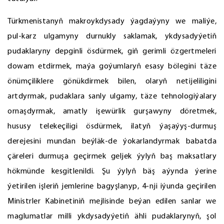
Türkmenistanyň makroykdysady ýagdaýyny we maliýe,
pul-karz ulgamyny durnukly saklamak, ykdysadyýetiň
pudaklaryny depginli ösdürmek, giň gerimli özgertmeleri
dowam etdirmek, maýa goýumlaryň esasy bölegini täze
önümçiliklere gönükdirmek bilen, olaryň netijeliligini
artdyrmak, pudaklara sanly ulgamy, täze tehnologiýalary
ornaşdyrmak, amatly işewürlik gurşawyny döretmek,
hususy telekeçiligi ösdürmek, ilatyň ýaşaýyş-durmuş
derejesini mundan beýläk-de ýokarlandyrmak babatda
çäreleri durmuşa geçirmek geljek ýylyň baş maksatlary
hökmünde kesgitlenildi. Şu ýylyň bäş aýynda ýerine
ýetirilen işleriň jemlerine bagyşlanyp, 4-nji iýunda geçirilen
Ministrler Kabinetiniň mejlisinde beýan edilen sanlar we
maglumatlar milli ykdysadyýetiň ähli pudaklarynyň, şol