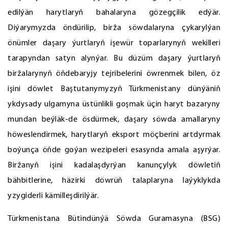
edilýän harytlaryň bahalaryna gözegçilik edýär.
Diýarymyzda öndürilip, birža söwdalaryna çykarylýan
önümler daşary ýurtlaryň işewür toparlarynyň wekilleri
tarapyndan satyn alynýar. Bu düzüm daşary ýurtlaryň
biržalarynyň öňdebaryjy tejribelerini öwrenmek bilen, öz
işini döwlet Baştutanymyzyň Türkmenistany dünýäniň
ykdysady ulgamyna üstünlikli goşmak üçin haryt bazaryny
mundan beýläk-de ösdürmek, daşary söwda amallaryny
höweslendirmek, harytlaryň eksport möçberini artdyrmak
boýunça öňde goýan wezipeleri esasynda amala aşyrýar.
Biržanyň işini kadalaşdyrýan kanunçylyk döwletiň
bähbitlerine, häzirki döwrüň talaplaryna laýyklykda
yzygiderli kämilleşdirilýär.
Türkmenistana Bütindünýä Söwda Guramasyna (BSG)