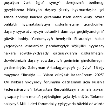
goşulýan ýurt (işjeň synçy) derejesiniň berilmegi
gyzyklanma bildirýän daşary ýurtly hyzmatdaşlar, şol
sanda abraýly halkara guramalar bilen deňhukukly, özara
bähbitli hyzmatdaşlygyň ösdürilmegine gönükdirilen
daşary syýasatymyzyň üstünlikli durmuşa geçirilýändiginiň
güwäsi boldy. Ýurdumyzyň hemişelik Bitaraplyk hukuk
ýagdaýyna esaslanýan parahatçylyk söýüjilikli syýasaty
halkara söwda-ykdysady gatnaşyklaryň ösdürilmegini,
döwletimiziň daşary söwdasynyň geriminiň giňeldilmegini
şertlendirýär. Gahryman Arkadagymyzyň şu ýylyň 16-njy
maýynda “Russiýa — Yslam dünýäsi: KazanForum 2025”
XVI halkara ykdysady forumyna gatnaşmak üçin Russiýa
Federasiýasynyň Tatarystan Respublikasyna amala aşyran
iş sapary hem munuň şeýledigine şaýatlyk edýär. Türkmen
halkynyň Milli Lideri forumdaky çykyşynda häzirki döwürde