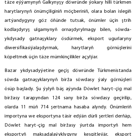
täze eýýamynyň Galkynyşy döwründe ýokary hilli türkmen
harytlarynyň önümçiliginiň möçberiniň, olara bolan islegiň
artýandygyny göz öňünde tutsak, önümler üçin ştrih
kodlaşdyryş ulgamynyň ornaşdyrylmagy bilen, söwda-
ykdysady gatnaşyklary ösdürmek, eksport ugurlaryny
diwersifikasiýalaşdyrmak, harytlaryň görnüşlerini
köpeltmek üçin täze mümkinçilikler açylýar.
Bazar ykdysadyýetine geçiş döwründe Türkmenistanda
söwda gatnaşyklarynyň birža söwdasy ýaly görnüşleri
ösüp başlady. Şu ýylyň bäş aýynda Döwlet haryt-çig mal
biržasy tarapyndan 124 sany birža söwdasy geçirilip,
olarda 11 müň 714 şertnama hasaba alyndy. Önümleriň
importyna we eksportyna täsir edýän dürli şertleri derňäp,
Döwlet haryt-çig mal biržasy ýurtda importyň hem
eksportyň maksadalaýyklygyny kesgitleýär, eksport