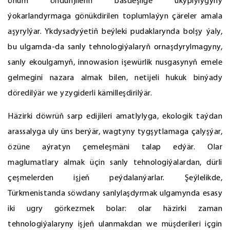
önüm öndürijileriň bäsdeşlige ukyplylygyny
ýokarlandyrmaga gönükdirilen toplumlaýyn çäreler amala
aşyrylýar. Ykdysadyýetiň beýleki pudaklarynda bolşy ýaly,
bu ulgamda-da sanly tehnologiýalaryň ornaşdyrylmagyny,
sanly ekoulgamyň, innowasion işewürlik nusgasynyň emele
gelmegini nazara almak bilen, netijeli hukuk binýady
döredilýär we yzygiderli kämilleşdirilýär.
Häzirki döwrüň sarp edijileri amatlylyga, ekologik taýdan
arassalyga uly üns berýär, wagtyny tygşytlamaga çalyşýar,
özüne aýratyn çemeleşmäni talap edýär. Olar
maglumatlary almak üçin sanly tehnologiýalardan, dürli
çeşmelerden işjeň peýdalanýarlar. Şeýlelikde,
Türkmenistanda söwdany sanlylaşdyrmak ulgamynda esasy
iki ugry görkezmek bolar: olar häzirki zaman
tehnologiýalaryny işjeň ulanmakdan we müşderileri içgin