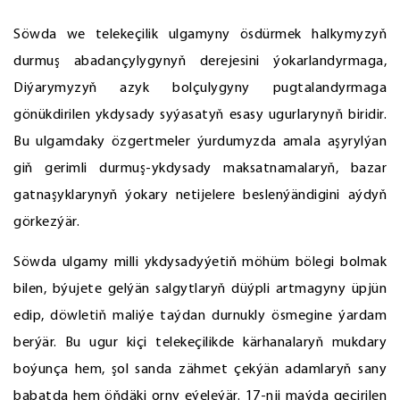
Söwda we telekeçilik ulgamyny ösdürmek halkymyzyň
durmuş abadançylygynyň derejesini ýokarlandyrmaga,
Diýarymyzyň azyk bolçulygyny pugtalandyrmaga
gönükdirilen ykdysady syýasatyň esasy ugurlarynyň biridir.
Bu ulgamdaky özgertmeler ýurdumyzda amala aşyrylýan
giň gerimli durmuş-ykdysady maksatnamalaryň, bazar
gatnaşyklarynyň ýokary netijelere beslenýändigini aýdyň
görkezýär.
Söwda ulgamy milli ykdysadyýetiň möhüm bölegi bolmak
bilen, býujete gelýän salgytlaryň düýpli artmagyny üpjün
edip, döwletiň maliýe taýdan durnukly ösmegine ýardam
berýär. Bu ugur kiçi telekeçilikde kärhanalaryň mukdary
boýunça hem, şol sanda zähmet çekýän adamlaryň sany
babatda hem öňdäki orny eýeleýär. 17-nji maýda geçirilen