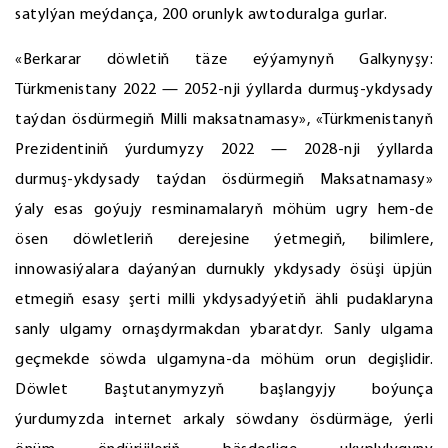
satylýan meýdança, 200 orunlyk awtoduralga gurlar.
«Berkarar döwletiň täze eýýamynyň Galkynyşy:
Türkmenistany 2022 — 2052-nji ýyllarda durmuş-ykdysady
taýdan ösdürmegiň Milli maksatnamasy», «Türkmenistanyň
Prezidentiniň ýurdumyzy 2022 — 2028-nji ýyllarda
durmuş-ykdysady taýdan ösdürmegiň Maksatnamasy»
ýaly esas goýujy resminamalaryň möhüm ugry hem-de
ösen döwletleriň derejesine ýetmegiň, bilimlere,
innowasiýalara daýanýan durnukly ykdysady ösüşi üpjün
etmegiň esasy şerti milli ykdysadyýetiň ähli pudaklaryna
sanly ulgamy ornaşdyrmakdan ybaratdyr. Sanly ulgama
geçmekde söwda ulgamyna-da möhüm orun degişlidir.
Döwlet Baştutanymyzyň başlangyjy boýunça
ýurdumyzda internet arkaly söwdany ösdürmäge, ýerli