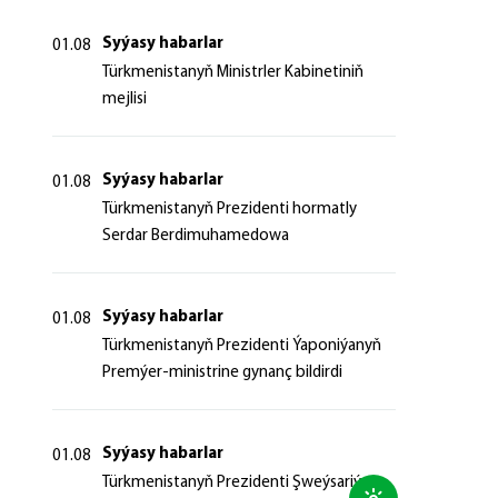
Syýasy habarlar
01.08
Türkmenistanyň Ministrler Kabinetiniň
mejlisi
Syýasy habarlar
01.08
Türkmenistanyň Prezidenti hormatly
Serdar Berdimuhamedowa
Syýasy habarlar
01.08
Türkmenistanyň Prezidenti Ýaponiýanyň
Premýer-ministrine gynanç bildirdi
Syýasy habarlar
01.08
Türkmenistanyň Prezidenti Şweýsariýa