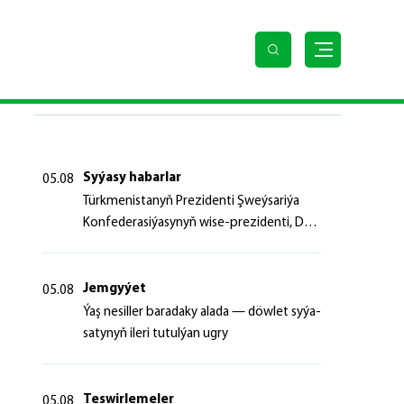
ldi
SOŇKY HABARLAR
Syýasy habarlar
05.08
Türk­me­nis­ta­nyň Prezidenti Şweý­sa­ri­ýa
Kon­fe­de­ra­si­ýa­sy­nyň wi­se-prezidenti, Da­
şa­ry iş­ler fe­de­ral de­par­ta­men­ti­niň baş­ly­
gy­ny ka­bul et­di
Jemgyýet
05.08
Ýaş ne­sil­ler ba­ra­da­ky ala­da — döw­let sy­ýa­
sa­ty­nyň ile­ri tu­tul­ýan ug­ry
Teswirlemeler
05.08