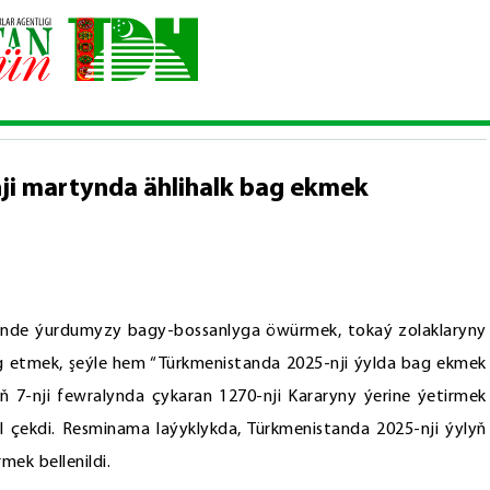
lyň 22-nji martynda ählihalk bag ekmek dabarasyny geçirmek belleni
nji martynda ählihalk bag ekmek
ünde ýurdumyzy bagy-bossanlyga öwürmek, tokaý zolaklaryny
g etmek, şeýle hem “Türkmenistanda 2025-nji ýylda bag ekmek
yň 7-nji fewralynda çykaran 1270-nji Kararyny ýerine ýetirmek
l çekdi. Resminama laýyklykda, Türkmenistanda 2025-nji ýylyň
ek bellenildi.