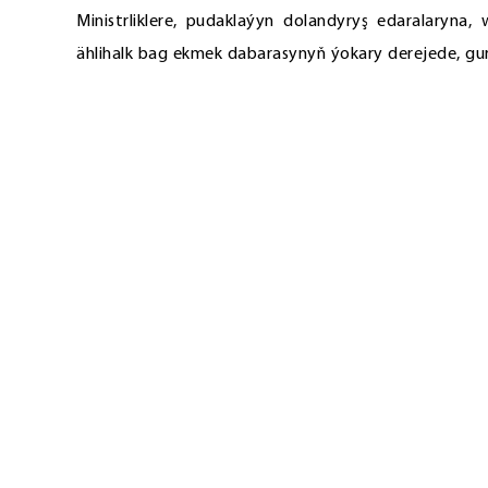
Ministrliklere, pudaklaýyn dolandyryş edaralaryna,
ählihalk bag ekmek dabarasynyň ýokary derejede, gur