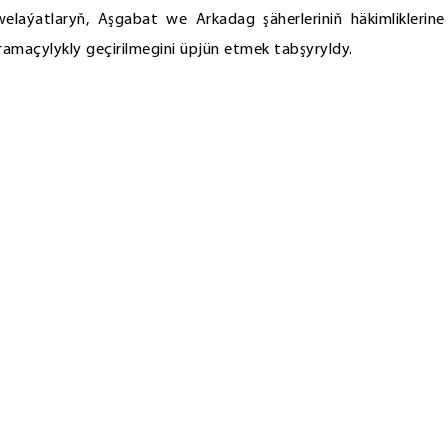
 welaýatlaryň, Aşgabat we Arkadag şäherleriniň häkimliklerine
amaçylykly geçirilmegini üpjün etmek tabşyryldy.