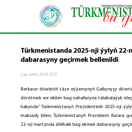
Baş sahypa
\
Resmi
\
Türkmenistanda 2025-nji ýy
RESMI
Türkmenistanda 2025-nji ýylyň 22-
dabarasyny geçirmek bellenildi
Çap edildi
20.03.2025
Berkarar döwletiň täze eýýamynyň Galkynyşy döwr
döretmek we ekilen bag nahallaryna talabalaýyk ide
hakynda” Türkmenistanyň Prezidentiniň 2025-nji ýyl
maksady bilen, Türkmenistanyň Prezidenti Karara go
22-nji martynda ählihalk bag ekmek dabarasyny geçirm