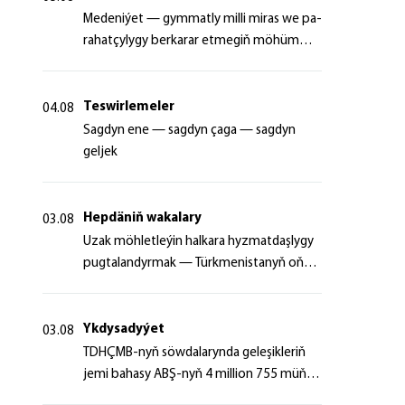
Me­de­ni­ýet — gym­mat­ly milli mi­ras we pa­
ra­hat­çy­ly­gy ber­ka­rar et­me­giň mö­hüm
şer­ti
Teswirlemeler
04.08
Sagdyn ene — sagdyn çaga — sagdyn
geljek
Hepdäniň wakalary
03.08
Uzak möhletleýin halkara hyzmatdaşlygy
pugtalandyrmak — Türkmenistanyň oňyn
başlangyçlarynyň maksady
Ykdysadyýet
03.08
TDHÇMB-nyň söwdalarynda geleşikleriň
jemi bahasy ABŞ-nyň 4 million 755 müň
dollaryndan gowrak boldy