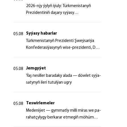
2026-njy ýylyň iýuly: Türkmenistanyň
Prezidentiniň daşary syýasy
başlangyçlaryndan ugur alyp
Syýasy habarlar
05.08
Türk­me­nis­ta­nyň Prezidenti Şweý­sa­ri­ýa
Kon­fe­de­ra­si­ýa­sy­nyň wi­se-prezidenti, Da­
şa­ry iş­ler fe­de­ral de­par­ta­men­ti­niň baş­ly­
gy­ny ka­bul et­di
Jemgyýet
05.08
Ýaş ne­sil­ler ba­ra­da­ky ala­da — döw­let sy­ýa­
sa­ty­nyň ile­ri tu­tul­ýan ug­ry
Teswirlemeler
05.08
Me­de­ni­ýet — gym­mat­ly milli mi­ras we pa­
ra­hat­çy­ly­gy ber­ka­rar et­me­giň mö­hüm
şer­ti