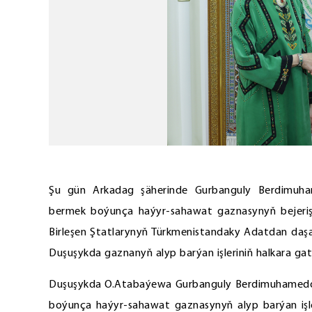
Şu gün Arkadag şäherinde Gurbanguly Berdimu
bermek boýunça haýyr-sahawat gaznasynyň bejeriş
Birleşen Ştatlarynyň Türkmenistandaky Adatdan daşar
Duşuşykda gaznanyň alyp barýan işleriniň halkara gat
Duşuşykda O.Atabaýewa Gurbanguly Berdimuhamed
boýunça haýyr-sahawat gaznasynyň alyp barýan işle