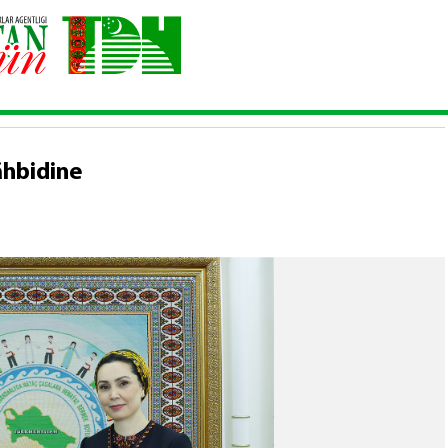
urmuşynyň bähbidine
hbidine