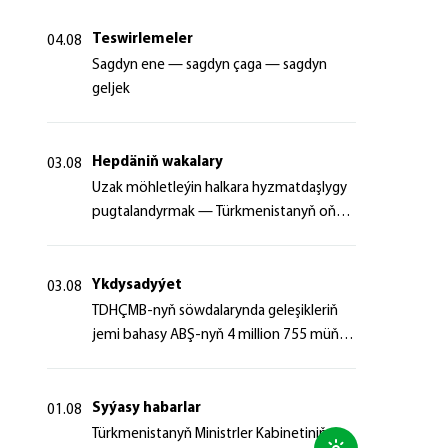
Teswirlemeler
04.08
Sagdyn ene — sagdyn çaga — sagdyn
geljek
Hepdäniň wakalary
03.08
Uzak möhletleýin halkara hyzmatdaşlygy
pugtalandyrmak — Türkmenistanyň oňyn
başlangyçlarynyň maksady
Ykdysadyýet
03.08
TDHÇMB-nyň söwdalarynda geleşikleriň
jemi bahasy ABŞ-nyň 4 million 755 müň
dollaryndan gowrak boldy
Syýasy habarlar
01.08
Türkmenistanyň Ministrler Kabinetiniň