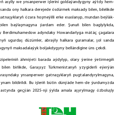
 asylly we ynsanperwer işlerini goldaýandygyny aýtdy hem-
l sanda ony halkara derejede ösdürmek maksady bilen, bilelikde
tnaşyklaryň özara hoşmeýilli erke esaslanyp, mundan beýläk-
bilen baýlaşmagyna ýardam eder. Şunuň bilen baglylykda,
y Berdimuhamedow adyndaky Howandarlyga mätäç çagalara
ň ugurdaş düzümler, abraýly halkara guramalar, şol sanda
magynyň maksadalaýyk boljakdygyny belländigine üns çekdi.
zipeleriniň ähmiýeti barada aýdylyp, olary ýerine ýetirmegiň
ilen birlikde, Garaşsyz Türkmenistanyň yzygiderli eýerýän
ň arasyndaky ynsanperwer gatnaşyklaryň pugtalandyrylmagyna,
ynam bildirildi. Bu işleriň bütin dünýäde hem-de ýurdumyzda
 astynda geçýän 2025-nji ýylda amala aşyrylmagy özboluşly