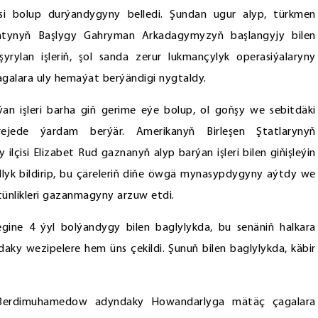
esi bolup durýandygyny belledi. Şundan ugur alyp, türkmen
ahatynyň Başlygy Gahryman Arkadagymyzyň başlangyjy bilen
rylan işleriň, şol sanda zerur lukmançylyk operasiýalaryny
galara uly hemaýat berýändigi nygtaldy.
rýan işleri barha giň gerime eýe bolup, ol goňşy we sebitdäki
rejede ýardam berýär. Amerikanyň Birleşen Ştatlarynyň
çisi Elizabet Rud gaznanyň alyp barýan işleri bilen giňişleýin
llyk bildirip, bu çäreleriň diňe öwgä mynasypdygyny aýtdy we
stünlikleri gazanmagyny arzuw etdi.
ne 4 ýyl bolýandygy bilen baglylykda, bu senäniň halkara
radaky wezipelere hem üns çekildi. Şunuň bilen baglylykda, käbir
ly Berdimuhamedow adyndaky Howandarlyga mätäç çagalara