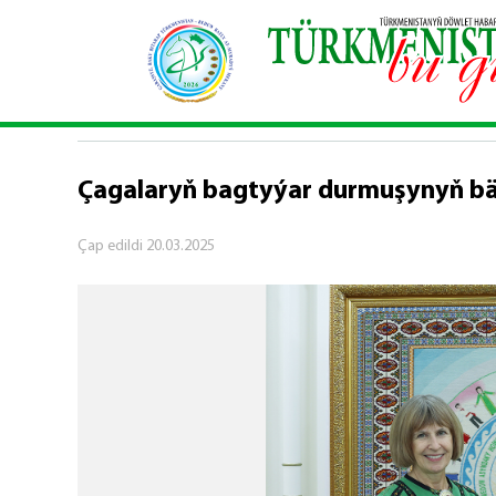
Baş sahypa
\
Jemgyýet
\
Çagalaryň bagtyýar d
JEMGYÝET
Çagalaryň bagtyýar durmuşynyň bä
Çap edildi
20.03.2025