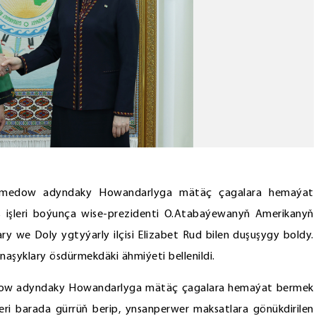
hamedow adyndaky Howandarlyga mätäç çagalara hemaýat
 işleri boýunça wise-prezidenti O.Atabaýewanyň Amerikanyň
y we Doly ygtyýarly ilçisi Elizabet Rud bilen duşuşygy boldy.
naşyklary ösdürmekdäki ähmiýeti bellenildi.
ow adyndaky Howandarlyga mätäç çagalara hemaýat bermek
ri barada gürrüň berip, ynsanperwer maksatlara gönükdirilen