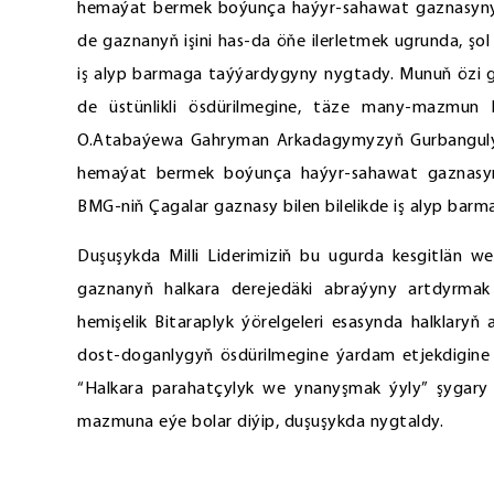
hemaýat bermek boýunça haýyr-sahawat gaznasynyň
de gaznanyň işini has-da öňe ilerletmek ugrunda, şo
iş alyp barmaga taýýardygyny nygtady. Munuň özi ga
de üstünlikli ösdürilmegine, täze many-mazmun 
O.Atabaýewa Gahryman Arkadagymyzyň Gurbangul
hemaýat bermek boýunça haýyr-sahawat gaznasyny
BMG-niň Çagalar gaznasy bilen bilelikde iş alyp bar
Duşuşykda Milli Liderimiziň bu ugurda kesgitlän we
gaznanyň halkara derejedäki abraýyny artdyrmak b
hemişelik Bitaraplyk ýörelgeleri esasynda halklary
dost-doganlygyň ösdürilmegine ýardam etjekdigine 
“Halkara parahatçylyk we ynanyşmak ýyly” şygary
mazmuna eýe bolar diýip, duşuşykda nygtaldy.