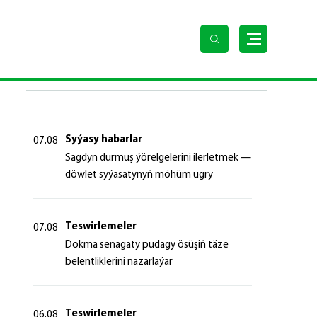
SOŇKY HABARLAR
Syýasy habarlar
07.08
Sagdyn durmuş ýörelgelerini ilerletmek —
döwlet syýasatynyň möhüm ugry
Teswirlemeler
07.08
Dokma senagaty pudagy ösüşiň täze
belentliklerini nazarlaýar
Teswirlemeler
06.08