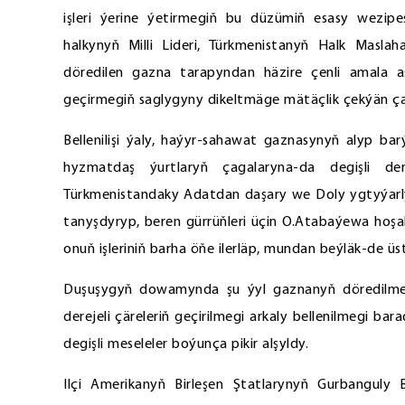
işleri ýerine ýetirmegiň bu düzümiň esasy wezip
halkynyň Milli Lideri, Türkmenistanyň Halk Masl
döredilen gazna tarapyndan häzire çenli amala aşy
geçirmegiň saglygyny dikeltmäge mätäçlik çekýän ça
Bellenilişi ýaly, haýyr-sahawat gaznasynyň alyp ba
hyzmatdaş ýurtlaryň çagalaryna-da degişli de
Türkmenistandaky Adatdan daşary we Doly ygtyýarly il
tanyşdyryp, beren gürrüňleri üçin O.Atabaýewa hoşa
onuň işleriniň barha öňe ilerläp, mundan beýläk-de ü
Duşuşygyň dowamynda şu ýyl gaznanyň döredilmegi
derejeli çäreleriň geçirilmegi arkaly bellenilmegi ba
degişli meseleler boýunça pikir alşyldy.
Ilçi Amerikanyň Birleşen Ştatlarynyň Gurbangu