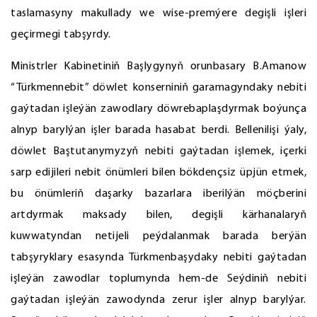
taslamasyny makullady we wise-premýere degişli işleri
geçirmegi tabşyrdy.
Ministrler Kabinetiniň Başlygynyň orunbasary B.Amanow
“Türkmennebit” döwlet konserniniň garamagyndaky nebiti
gaýtadan işleýän zawodlary döwrebaplaşdyrmak boýunça
alnyp barylýan işler barada hasabat berdi. Bellenilişi ýaly,
döwlet Baştutanymyzyň nebiti gaýtadan işlemek, içerki
sarp edijileri nebit önümleri bilen bökdençsiz üpjün etmek,
bu önümleriň daşarky bazarlara iberilýän möçberini
artdyrmak maksady bilen, degişli kärhanalaryň
kuwwatyndan netijeli peýdalanmak barada berýän
tabşyryklary esasynda Türkmenbaşydaky nebiti gaýtadan
işleýän zawodlar toplumynda hem-de Seýdiniň nebiti
gaýtadan işleýän zawodynda zerur işler alnyp barylýar.