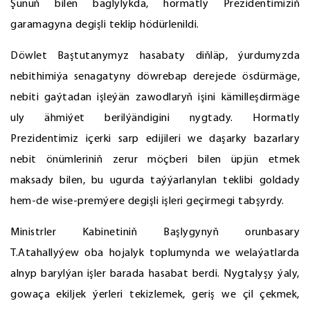
Şunuň bilen baglylykda, hormatly Prezidentimiziň
garamagyna degişli teklip hödürlenildi.
Döwlet Baştutanymyz hasabaty diňläp, ýurdumyzda
nebithimiýa senagatyny döwrebap derejede ösdürmäge,
nebiti gaýtadan işleýän zawodlaryň işini kämilleşdirmäge
uly ähmiýet berilýändigini nygtady. Hormatly
Prezidentimiz içerki sarp edijileri we daşarky bazarlary
nebit önümleriniň zerur möçberi bilen üpjün etmek
maksady bilen, bu ugurda taýýarlanylan teklibi goldady
hem-de wise-premýere degişli işleri geçirmegi tabşyrdy.
Ministrler Kabinetiniň Başlygynyň orunbasary
T.Atahallyýew oba hojalyk toplumynda we welaýatlarda
alnyp barylýan işler barada hasabat berdi. Nygtalyşy ýaly,
gowaça ekiljek ýerleri tekizlemek, geriş we çil çekmek,