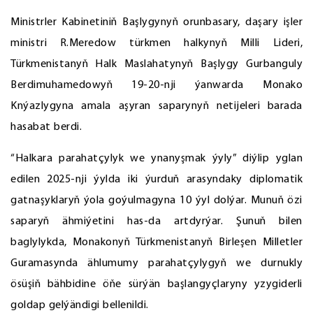
Ministrler Kabinetiniň Başlygynyň orunbasary, daşary işler
ministri R.Meredow türkmen halkynyň Milli Lideri,
Türkmenistanyň Halk Maslahatynyň Başlygy Gurbanguly
Berdimuhamedowyň 19-20-nji ýanwarda Monako
Knýazlygyna amala aşyran saparynyň netijeleri barada
hasabat berdi.
“Halkara parahatçylyk we ynanyşmak ýyly” diýlip yglan
edilen 2025-nji ýylda iki ýurduň arasyndaky diplomatik
gatnaşyklaryň ýola goýulmagyna 10 ýyl dolýar. Munuň özi
saparyň ähmiýetini has-da artdyrýar. Şunuň bilen
baglylykda, Monakonyň Türkmenistanyň Birleşen Milletler
Guramasynda ählumumy parahatçylygyň we durnukly
ösüşiň bähbidine öňe sürýän başlangyçlaryny yzygiderli
goldap gelýändigi bellenildi.