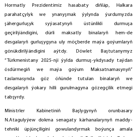
Hormatly Prezidentimiz hasabaty diňläp, Halkara
parahatçylyk we ynanyşmak ýylynda ýurdumyzda
şähergurluşyk syýasatynyň üstünlikli durmuşa
geçirilýändigini, dürli maksatly binalaryň hem-de
desgalaryň gurluşygyna uly möçberde maýa goýumlaryň
gönükdirilýändigini aýtdy. Döwlet Baştutanymyz
“Türkmenistany 2025-nji ýylda durmuş-ykdysady taýdan
ösdürmegiň we maýa goýum Maksatnamasynyň”
taslamasynda göz öňünde tutulan binalaryň we
desgalaryň ýokary hilli gurulmagyna gözegçilik etmegi
tabşyrdy.
Ministrler Kabinetiniň Başlygynyň orunbasary
N.Atagulyýew dokma senagaty kärhanalarynyň maddy-
tehniki üpjünçiligini gowulandyrmak boýunça amala