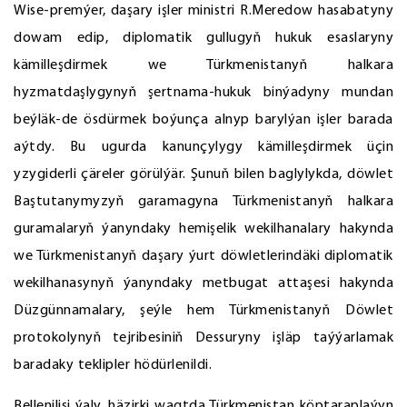
Wise-premýer, daşary işler ministri R.Meredow hasabatyny
dowam edip, diplomatik gullugyň hukuk esaslaryny
kämilleşdirmek we Türkmenistanyň halkara
hyzmatdaşlygynyň şertnama-hukuk binýadyny mundan
beýläk-de ösdürmek boýunça alnyp barylýan işler barada
aýtdy. Bu ugurda kanunçylygy kämilleşdirmek üçin
yzygiderli çäreler görülýär. Şunuň bilen baglylykda, döwlet
Baştutanymyzyň garamagyna Türkmenistanyň halkara
guramalaryň ýanyndaky hemişelik wekilhanalary hakynda
we Türkmenistanyň daşary ýurt döwletlerindäki diplomatik
wekilhanasynyň ýanyndaky metbugat attaşesi hakynda
Düzgünnamalary, şeýle hem Türkmenistanyň Döwlet
protokolynyň tejribesiniň Dessuryny işläp taýýarlamak
baradaky teklipler hödürlenildi.
Bellenilişi ýaly, häzirki wagtda Türkmenistan köptaraplaýyn