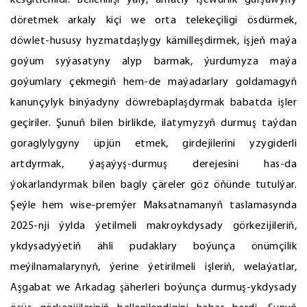
kesgitlenildi. Bellenilişi ýaly, amatly işewürlik gurşawyny
döretmek arkaly kiçi we orta telekeçiligi ösdürmek,
döwlet-hususy hyzmatdaşlygy kämilleşdirmek, işjeň maýa
goýum syýasatyny alyp barmak, ýurdumyza maýa
goýumlary çekmegiň hem-de maýadarlary goldamagyň
kanunçylyk binýadyny döwrebaplaşdyrmak babatda işler
geçiriler. Şunuň bilen birlikde, ilatymyzyň durmuş taýdan
goraglylygyny üpjün etmek, girdejilerini yzygiderli
artdyrmak, ýaşaýyş-durmuş derejesini has-da
ýokarlandyrmak bilen bagly çäreler göz öňünde tutulýar.
Şeýle hem wise-premýer Maksatnamanyň taslamasynda
2025-nji ýylda ýetilmeli makroykdysady görkezijileriň,
ykdysadyýetiň ähli pudaklary boýunça önümçilik
meýilnamalarynyň, ýerine ýetirilmeli işleriň, welaýatlar,
Aşgabat we Arkadag şäherleri boýunça durmuş-ykdysady