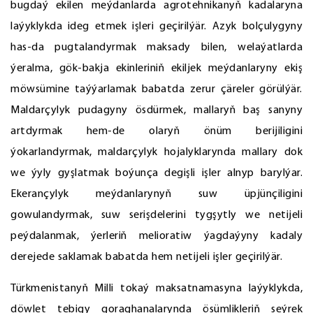
bugdaý ekilen meýdanlarda agrotehnikanyň kadalaryna
laýyklykda ideg etmek işleri geçirilýär. Azyk bolçulygyny
has-da pugtalandyrmak maksady bilen, welaýatlarda
ýeralma, gök-bakja ekinleriniň ekiljek meýdanlaryny ekiş
möwsümine taýýarlamak babatda zerur çäreler görülýär.
Maldarçylyk pudagyny ösdürmek, mallaryň baş sanyny
artdyrmak hem-de olaryň önüm berijiligini
ýokarlandyrmak, maldarçylyk hojalyklarynda mallary dok
we ýyly gyşlatmak boýunça degişli işler alnyp barylýar.
Ekerançylyk meýdanlarynyň suw üpjünçiligini
gowulandyrmak, suw serişdelerini tygşytly we netijeli
peýdalanmak, ýerleriň melioratiw ýagdaýyny kadaly
derejede saklamak babatda hem netijeli işler geçirilýär.
Türkmenistanyň Milli tokaý maksatnamasyna laýyklykda,
döwlet tebigy goraghanalarynda ösümlikleriň seýrek