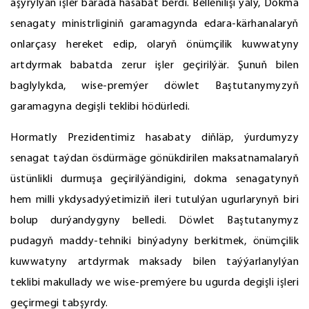
aşyrylýan işler barada hasabat berdi. Bellenilişi ýaly, Dokma
senagaty ministrliginiň garamagynda edara-kärhanalaryň
onlarçasy hereket edip, olaryň önümçilik kuwwatyny
artdyrmak babatda zerur işler geçirilýär. Şunuň bilen
baglylykda, wise-premýer döwlet Baştutanymyzyň
garamagyna degişli teklibi hödürledi.
Hormatly Prezidentimiz hasabaty diňläp, ýurdumyzy
senagat taýdan ösdürmäge gönükdirilen maksatnamalaryň
üstünlikli durmuşa geçirilýändigini, dokma senagatynyň
hem milli ykdysadyýetimiziň ileri tutulýan ugurlarynyň biri
bolup durýandygyny belledi. Döwlet Baştutanymyz
pudagyň maddy-tehniki binýadyny berkitmek, önümçilik
kuwwatyny artdyrmak maksady bilen taýýarlanylýan
teklibi makullady we wise-premýere bu ugurda degişli işleri
geçirmegi tabşyrdy.