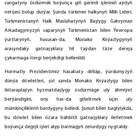
sungatyny ösdürmek boýunça giň gerimli işleriniň aýdyň
netijesi bolup durýar. Şunda türkmen halkynyň Milli Lideri,
Türkmenistanyň Halk Maslahatynyň Başlygy Gahryman
Arkadagymyzyň saparynyň Türkmenistan bilen Ýewropa
ýurtlarynyň, hususan-da, Monako Knýazlygynyň
arasyndaky gatnaşyklary hil taýdan täze derejä
çykarmaga itergi berjekdigi bellenildi.
Hormatly Prezidentimiz hasabaty diňläp, ýurdumyzyň
dünýä döwletleri, şol sanda Monako Knýazlygy bilen
ikitaraplaýyn hyzmatdaşlygy ösdürmäge uly ähmiýet
berýändigini, ony has-da giňeltmek üçin uly
mümkinçilikleriň bardygyny belledi. Şunuň bilen baglylykda,
bu döwlet bilen özara bähbitli gatnaşyklary ilerletmek
boýunça degişli işleri alyp barmagyň zerurdygy nygtaldy.