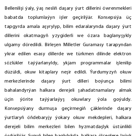
Bellenilişi ýaly, ýaş nesliň daşary ýurt dillerini öwrenmekleri
babatda toplumlaýyn işler geçirilýär. Konsepsiýa üç
tapgyrda amala aşyrylyp, bilim edaralarynda daşary ýurt
dillerini okatmagyň yzygiderli we özara baglanyşykly
ulgamy döredildi. Birleşen Milletler Guramasy tarapyndan
ykrar edilen esasy dillerde we türkmen dilinde elektron
sözlükler taýýarlanyldy, ykjam programmalar işlenilip
düzüldi, okuw kitaplary neşir edildi. Ýurdumyzyň okuw
merkezlerinde daşary ýurt dilleri boýunça bilimi
bahalandyrýan halkara derejeli şahadatnamalary almak
üçin ýörite taýýarlaýyş okuwlary ýola goýuldy.
Konsepsiýany durmuşa geçirmegiň çäklerinde daşary
ýurtlaryň öňdebaryjy ýokary okuw mekdepleri, halkara
derejeli bilim merkezleri bilen hyzmatdaşlyk üstünlikli