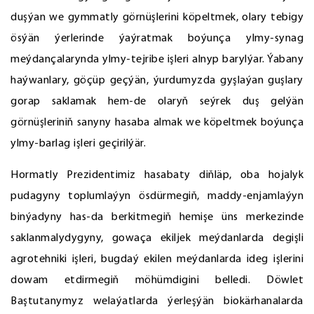
duşýan we gymmatly görnüşlerini köpeltmek, olary tebigy
ösýän ýerlerinde ýaýratmak boýunça ylmy-synag
meýdançalarynda ylmy-tejribe işleri alnyp barylýar. Ýabany
haýwanlary, göçüp geçýän, ýurdumyzda gyşlaýan guşlary
gorap saklamak hem-de olaryň seýrek duş gelýän
görnüşleriniň sanyny hasaba almak we köpeltmek boýunça
ylmy-barlag işleri geçirilýär.
Hormatly Prezidentimiz hasabaty diňläp, oba hojalyk
pudagyny toplumlaýyn ösdürmegiň, maddy-enjamlaýyn
binýadyny has-da berkitmegiň hemişe üns merkezinde
saklanmalydygyny, gowaça ekiljek meýdanlarda degişli
agrotehniki işleri, bugdaý ekilen meýdanlarda ideg işlerini
dowam etdirmegiň möhümdigini belledi. Döwlet
Baştutanymyz welaýatlarda ýerleşýän biokärhanalarda