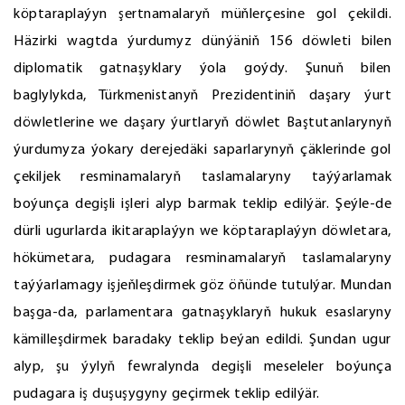
köptaraplaýyn şertnamalaryň müňlerçesine gol çekildi.
Häzirki wagtda ýurdumyz dünýäniň 156 döwleti bilen
diplomatik gatnaşyklary ýola goýdy. Şunuň bilen
baglylykda, Türkmenistanyň Prezidentiniň daşary ýurt
döwletlerine we daşary ýurtlaryň döwlet Baştutanlarynyň
ýurdumyza ýokary derejedäki saparlarynyň çäklerinde gol
çekiljek resminamalaryň taslamalaryny taýýarlamak
boýunça degişli işleri alyp barmak teklip edilýär. Şeýle-de
dürli ugurlarda ikitaraplaýyn we köptaraplaýyn döwletara,
hökümetara, pudagara resminamalaryň taslamalaryny
taýýarlamagy işjeňleşdirmek göz öňünde tutulýar. Mundan
başga-da, parlamentara gatnaşyklaryň hukuk esaslaryny
kämilleşdirmek baradaky teklip beýan edildi. Şundan ugur
alyp, şu ýylyň fewralynda degişli meseleler boýunça
pudagara iş duşuşygyny geçirmek teklip edilýär.