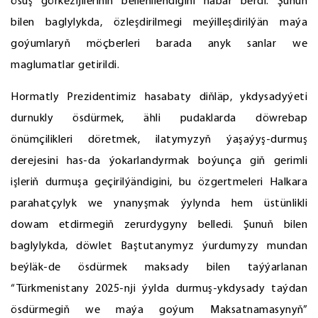
ösüş görkezijileriniň bellenilendigini habar berdi. Şunuň
bilen baglylykda, özleşdirilmegi meýilleşdirilýän maýa
goýumlaryň möçberleri barada anyk sanlar we
maglumatlar getirildi.
Hormatly Prezidentimiz hasabaty diňläp, ykdysadyýeti
durnukly ösdürmek, ähli pudaklarda döwrebap
önümçilikleri döretmek, ilatymyzyň ýaşaýyş-durmuş
derejesini has-da ýokarlandyrmak boýunça giň gerimli
işleriň durmuşa geçirilýändigini, bu özgertmeleri Halkara
parahatçylyk we ynanyşmak ýylynda hem üstünlikli
dowam etdirmegiň zerurdygyny belledi. Şunuň bilen
baglylykda, döwlet Baştutanymyz ýurdumyzy mundan
beýläk-de ösdürmek maksady bilen taýýarlanan
“Türkmenistany 2025-nji ýylda durmuş-ykdysady taýdan
ösdürmegiň we maýa goýum Maksatnamasynyň”