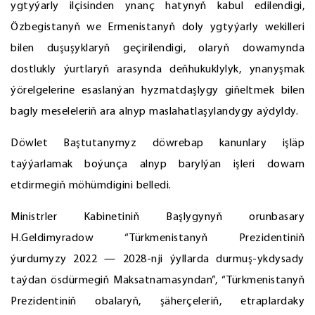
ygtyýarly ilçisinden ynanç hatynyň kabul edilendigi,
Özbegistanyň we Ermenistanyň doly ygtyýarly wekilleri
bilen duşuşyklaryň geçirilendigi, olaryň dowamynda
dostlukly ýurtlaryň arasynda deňhukuklylyk, ynanyşmak
ýörelgelerine esaslanýan hyzmatdaşlygy giňeltmek bilen
bagly meseleleriň ara alnyp maslahatlaşylandygy aýdyldy.
Döwlet Baştutanymyz döwrebap kanunlary işläp
taýýarlamak boýunça alnyp barylýan işleri dowam
etdirmegiň möhümdigini belledi.
Ministrler Kabinetiniň Başlygynyň orunbasary
H.Geldimyradow “Türkmenistanyň Prezidentiniň
ýurdumyzy 2022 — 2028-nji ýyllarda durmuş-ykdysady
taýdan ösdürmegiň Maksatnamasyndan”, “Türkmenistanyň
Prezidentiniň obalaryň, şäherçeleriň, etraplardaky