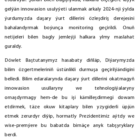
ösdürilýär. Şunuň bilen baglylykda, halkara ölçeglere laýyk
gelýän innowasion usulyýeti ulanmak arkaly 2024-nji ýylda
ýurdumyzda daşary ýurt dillerini özleşdiriş derejesini
bahalandyrmak boýunça monitoring geçirildi. Onuň
netijeleri bilen bagly jemleýji halkara ylmy maslahat
guraldy.
Döwlet Baştutanymyz hasabaty diňläp, Diýarymyzda
bilim özgertmeleriniň üstünlikli durmuşa geçirilýändigini
belledi. Bilim edaralarynda daşary ýurt dillerini okatmagyň
innowasion usullaryny we tehnologiýalaryny
ornaşdyrmagy hem-de bu işi kämilleşdirmegi dowam
etdirmek, täze okuw kitaplary bilen yzygiderli üpjün
etmek zerurdyr diýip, hormatly Prezidentimiz aýtdy we
wise-premýere bu babatda birnäçe anyk tabşyryklary
berdi.