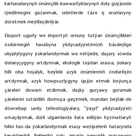
kärhanalarynyň önümçilik kuwwatlyklarynyň doly güýjünde
işledilmegini gazanmak, sebitlerde täze iş orunlaryny
döretmek meýilleşdirilýär.
Eksport ugurly we importyň ornuny tutýan önümçilikleri
ösdürmegiň hasabyna ykdysadyýetimiziň bäsdeşlige
ukyplylygyny ýokarlandyrmak we netijede, daşary söwda
dolanyşygyny artdyrmak, ekologik taýdan arassa, ýokary
hilli oba hojalyk, beýleki azyk önümleriniň öndürilişini
artdyrmak, azyk howpsuzlygyny üpjün etmek boýunça
çäreleri dowam etdirmek, daşky gurşawy goramak
çärelerini üstünlikli durmuşa geçirmek, mundan beýläk-de
döwrebap sanly tehnologiýalary, “ýaşyl” ykdysadyýeti
ornaşdyrmak, dürli ulgamlarda ilata edilýän hyzmatlaryň
hilini has-da ýokarlandyrmak esasy wezipeleriň hatarynda