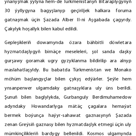
ynanyşmak ýylyna hem-de Türkmenistanyň Bitaraplygynyň
30 ýyllygyna bagyşlanyp geçiriljek halkara foruma
gatnaşmak üçin Şazada Alber II-ni Aşgabada çagyrdy.
Çakylyk hoşallyk bilen kabul edildi.
Gepleşikleriň dowamynda özara bähbitli döwletara
hyzmatdaşlygyň birnäçe meseleleri, şol sanda daşky
gurşawy goramak ugry gyzyklanma bildirilip ara alnyp
maslahatlaşyldy. Bu babatda Türkmenistan we Monako
möhüm başlangyçlar bilen çykyş edýärler. Şeýle hem
ynsanperwer ulgamdaky gatnaşyklara uly üns berildi.
Şunuň bilen baglylykda, Gurbanguly Berdimuhamedow
adyndaky Howandarlyga mätäç çagalara hemaýat
bermek boýunça haýyr-sahawat gaznasynyň Şazada
zenan Greýsiň gaznasy bilen hyzmatdaşlyk etmegi üçin uly
mümkinçilikleriň bardygy bellenildi. Kosmos ulgamynda