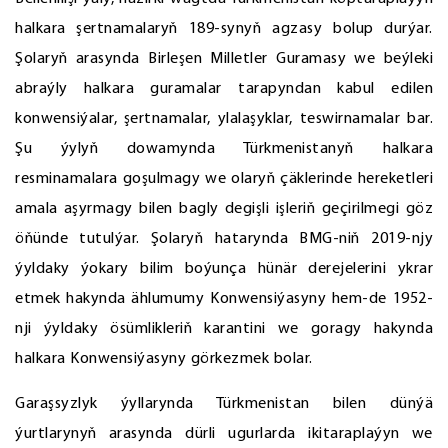
halkara şertnamalaryň 189-synyň agzasy bolup durýar.
Şolaryň arasynda Birleşen Milletler Guramasy we beýleki
abraýly halkara guramalar tarapyndan kabul edilen
konwensiýalar, şertnamalar, ylalaşyklar, teswirnamalar bar.
Şu ýylyň dowamynda Türkmenistanyň halkara
resminamalara goşulmagy we olaryň çäklerinde hereketleri
amala aşyrmagy bilen bagly degişli işleriň geçirilmegi göz
öňünde tutulýar. Şolaryň hatarynda BMG-niň 2019-njy
ýyldaky ýokary bilim boýunça hünär derejelerini ykrar
etmek hakynda ählumumy Konwensiýasyny hem-de 1952-
nji ýyldaky ösümlikleriň karantini we goragy hakynda
halkara Konwensiýasyny görkezmek bolar.
Garaşsyzlyk ýyllarynda Türkmenistan bilen dünýä
ýurtlarynyň arasynda dürli ugurlarda ikitaraplaýyn we