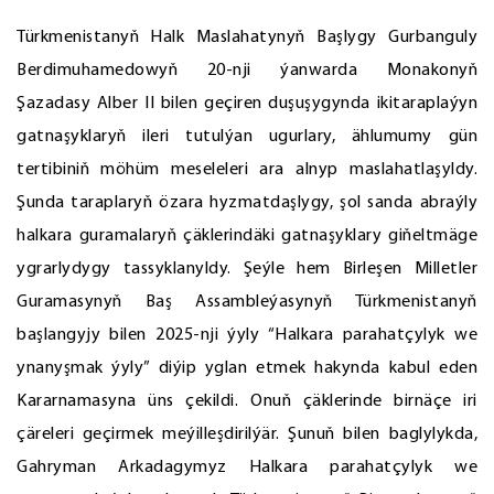
Türkmenistanyň Halk Maslahatynyň Başlygy Gurbanguly
Berdimuhamedowyň 20-nji ýanwarda Monakonyň
Şazadasy Alber II bilen geçiren duşuşygynda ikitaraplaýyn
gatnaşyklaryň ileri tutulýan ugurlary, ählumumy gün
tertibiniň möhüm meseleleri ara alnyp maslahatlaşyldy.
Şunda taraplaryň özara hyzmatdaşlygy, şol sanda abraýly
halkara guramalaryň çäklerindäki gatnaşyklary giňeltmäge
ygrarlydygy tassyklanyldy. Şeýle hem Birleşen Milletler
Guramasynyň Baş Assambleýasynyň Türkmenistanyň
başlangyjy bilen 2025-nji ýyly “Halkara parahatçylyk we
ynanyşmak ýyly” diýip yglan etmek hakynda kabul eden
Kararnamasyna üns çekildi. Onuň çäklerinde birnäçe iri
çäreleri geçirmek meýilleşdirilýär. Şunuň bilen baglylykda,
Gahryman Arkadagymyz Halkara parahatçylyk we