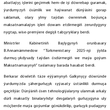
abatlaýyş işlerini geçirmek hem-de işi döwrebap guramak,
ýurdumyzyň ösümlik we haýwanat dünýäsini gorap
saklamak, olary ylmy taýdan öwrenmek boýunça
maksatnamalaýyn işleri dowam etdirmegiň zerurdygyny
nygtap, wise-premýere degişli tabşyryklary berdi.
Ministrler Kabinetiniň Başlygynyň orunbasary
B.Annamämmedow “Türkmenistany 2025-nji ýylda
durmuş-ykdysady taýdan ösdürmegiň we maýa goýum
Maksatnamasynyň” taslamasy barada hasabat berdi.
Berkarar döwletiň täze eýýamynyň Galkynyşy döwründe
ýurdumyzda şähergurluşyk syýasaty üstünlikli durmuşa
geçirilýär. Dünýäniň ösen tehnologiýalaryny ulanmak arkaly
dürli maksatly binalaryňdyr desgalaryň gurluşygyna uly
möçberde maýa goýumlar gönükdirilip, gurluşyk pudagyny