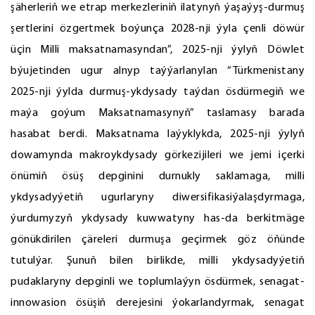
şäherleriň we etrap merkezleriniň ilatynyň ýaşaýyş-durmuş
şertlerini özgertmek boýunça 2028-nji ýyla çenli döwür
üçin Milli maksatnamasyndan”, 2025-nji ýylyň Döwlet
býujetinden ugur alnyp taýýarlanylan “Türkmenistany
2025-nji ýylda durmuş-ykdysady taýdan ösdürmegiň we
maýa goýum Maksatnamasynyň” taslamasy barada
hasabat berdi. Maksatnama laýyklykda, 2025-nji ýylyň
dowamynda makroykdysady görkezijileri we jemi içerki
önümiň ösüş depginini durnukly saklamaga, milli
ykdysadyýetiň ugurlaryny diwersifikasiýalaşdyrmaga,
ýurdumyzyň ykdysady kuwwatyny has-da berkitmäge
gönükdirilen çäreleri durmuşa geçirmek göz öňünde
tutulýar. Şunuň bilen birlikde, milli ykdysadyýetiň
pudaklaryny depginli we toplumlaýyn ösdürmek, senagat-
innowasion ösüşiň derejesini ýokarlandyrmak, senagat