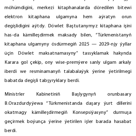
möhümdigini, merkezi kitaphanalarda döredilen bitewi
elektron kitaphana ulgamyna hem aýratyn orun
degişlidigini aýtdy. Döwlet Baştutanymyz kitaphana işini
has-da kämilleşdirmek maksady bilen, “Türkmenistanyň
kitaphana ulgamyny ösdürmegiň 2025 — 2029-njy ýyllar
üçin Döwlet maksatnamasyny” tassyklamak hakynda
Karara gol çekip, ony wise-premýere sanly ulgam arkaly
iberdi we resminamanyň talabalaýyk ýerine ýetirilmegi
babatda degişli tabşyryklary berdi.
Ministrler Kabinetiniň Başlygynyň orunbasary
B.Orazdurdyýewa “Türkmenistanda daşary ýurt dillerini
okatmagy kämilleşdirmegiň Konsepsiýasyny” durmuşa
geçirmek boýunça ýerine ýetirilen işler barada hasabat
berdi.