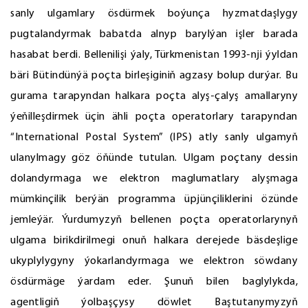
sanly ulgamlary ösdürmek boýunça hyzmatdaşlygy
pugtalandyrmak babatda alnyp barylýan işler barada
hasabat berdi. Bellenilişi ýaly, Türkmenistan 1993-nji ýyldan
bäri Bütindünýä poçta birleşiginiň agzasy bolup durýar. Bu
gurama tarapyndan halkara poçta alyş-çalyş amallaryny
ýeňilleşdirmek üçin ähli poçta operatorlary tarapyndan
“International Postal System” (IPS) atly sanly ulgamyň
ulanylmagy göz öňünde tutulan. Ulgam poçtany dessin
dolandyrmaga we elektron maglumatlary alyşmaga
mümkinçilik berýän programma üpjünçiliklerini özünde
jemleýär. Ýurdumyzyň bellenen poçta operatorlarynyň
ulgama birikdirilmegi onuň halkara derejede bäsdeşlige
ukyplylygyny ýokarlandyrmaga we elektron söwdany
ösdürmäge ýardam eder. Şunuň bilen baglylykda,
agentligiň ýolbaşçysy döwlet Baştutanymyzyň