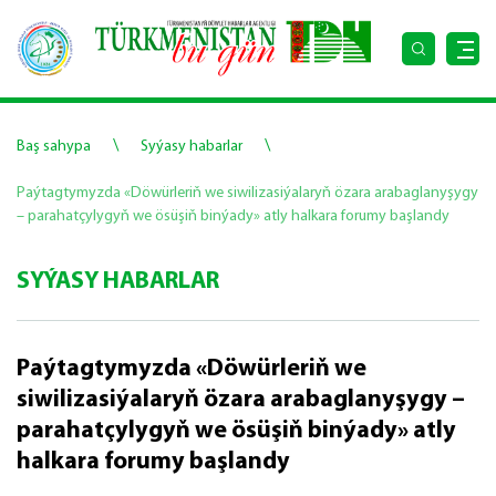
\
\
Baş sahypa
Syýasy habarlar
Paýtagtymyzda «Döwürleriň we siwilizasiýalaryň özara arabaglanyşygy
– parahatçylygyň we ösüşiň binýady» atly halkara forumy başlandy
SYÝASY HABARLAR
Paýtagtymyzda «Döwürleriň we
siwilizasiýalaryň özara arabaglanyşygy –
parahatçylygyň we ösüşiň binýady» atly
halkara forumy başlandy