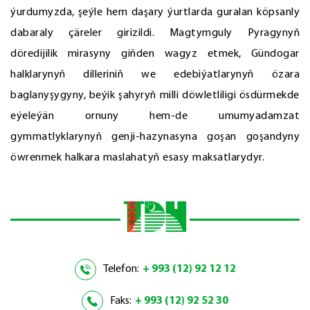
ýurdumyzda, şeýle hem daşary ýurtlarda guralan köpsanly
dabaraly çäreler girizildi. Magtymguly Pyragynyň
döredijilik mirasyny giňden wagyz etmek, Gündogar
halklarynyň dilleriniň we edebiýatlarynyň özara
baglanyşygyny, beýik şahyryň milli döwletliligi ösdürmekde
eýeleýän ornuny hem-de umumyadamzat
gymmatlyklarynyň genji-hazynasyna goşan goşandyny
öwrenmek halkara maslahatyň esasy maksatlarydyr.
Telefon:
+ 993 (12) 92 12 12
Faks:
+ 993 (12) 92 52 30