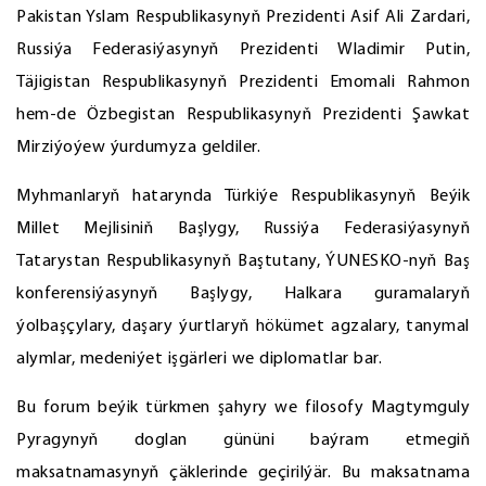
Pakistan Yslam Respublikasynyň Prezidenti Asif Ali Zardari,
Russiýa Federasiýasynyň Prezidenti Wladimir Putin,
Täjigistan Respublikasynyň Prezidenti Emomali Rahmon
hem-de Özbegistan Respublikasynyň Prezidenti Şawkat
Mirziýoýew ýurdumyza geldiler.
Myhmanlaryň hatarynda Türkiýe Respublikasynyň Beýik
Millet Mejlisiniň Başlygy, Russiýa Federasiýasynyň
Tatarystan Respublikasynyň Baştutany, ÝUNESKO-nyň Baş
konferensiýasynyň Başlygy, Halkara guramalaryň
ýolbaşçylary, daşary ýurtlaryň hökümet agzalary, tanymal
alymlar, medeniýet işgärleri we diplomatlar bar.
Bu forum beýik türkmen şahyry we filosofy Magtymguly
Pyragynyň doglan gününi baýram etmegiň
maksatnamasynyň çäklerinde geçirilýär. Bu maksatnama