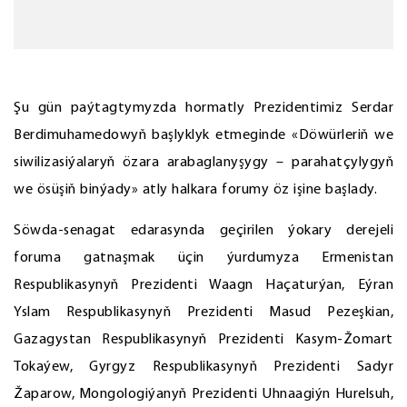
Şu gün paýtagtymyzda hormatly Prezidentimiz Serdar
Berdimuhamedowyň başlyklyk etmeginde «Döwürleriň we
siwilizasiýalaryň özara arabaglanyşygy – parahatçylygyň
we ösüşiň binýady» atly halkara forumy öz işine başlady.
Söwda-senagat edarasynda geçirilen ýokary derejeli
foruma gatnaşmak üçin ýurdumyza Ermenistan
Respublikasynyň Prezidenti Waagn Haçaturýan, Eýran
Yslam Respublikasynyň Prezidenti Masud Pezeşkian,
Gazagystan Respublikasynyň Prezidenti Kasym-Žomart
Tokaýew, Gyrgyz Respublikasynyň Prezidenti Sadyr
Žaparow, Mongologiýanyň Prezidenti Uhnaagiýn Hurelsuh,