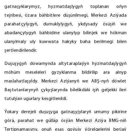
gatnaşyklarymyz, hyzmatdaşlygyň toplanan oňyn
tejribesi, özara bähbitlere düşünilmegi, Merkezi Aziýada
parahatçylygyň, durnuklylygyň, ykdysady ösüşiň we
abadançylygyň bähbidine ulanylyp bilinjek we hökman
ulanylmaly uly kuwwata hakyky baha berilmegi bilen
şertlendirilendir.
Duşuşygyň dowamynda altytaraplaýyn hyzmatdaşlygyň
möhüm meseleleri gyzyklanma bildirilip ara alnyp
maslahatlaşyldy. Merkezi Aziýanyň we ABŞ-nyň döwlet
Baştutanlarynyň çykyşlarynda bilelikdäki işiň geljekki ileri
tutulýan ugurlary kesgitlenildi.
Ýokary derejeli duşuşyga gatnaşyjylaryň umumy pikirine
görä, parahat we gülläp ösýän Merkezi Aziýa BMG-niň
Tertipnamasyny, onuň esas goýujy ýörelgelerini berjaý