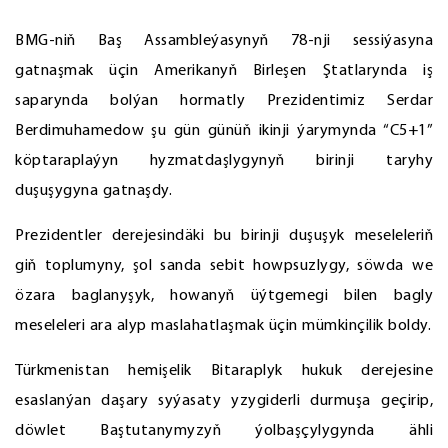
BMG-niň Baş Assambleýasynyň 78-nji sessiýasyna
gatnaşmak üçin Amerikanyň Birleşen Ştatlarynda iş
saparynda bolýan hormatly Prezidentimiz Serdar
Berdimuhamedow şu gün günüň ikinji ýarymynda “C5+1”
köptaraplaýyn hyzmatdaşlygynyň birinji taryhy
duşuşygyna gatnaşdy.
Prezidentler derejesindäki bu birinji duşuşyk meseleleriň
giň toplumyny, şol sanda sebit howpsuzlygy, söwda we
özara baglanyşyk, howanyň üýtgemegi bilen bagly
meseleleri ara alyp maslahatlaşmak üçin mümkinçilik boldy.
Türkmenistan hemişelik Bitaraplyk hukuk derejesine
esaslanýan daşary syýasaty yzygiderli durmuşa geçirip,
döwlet Baştutanymyzyň ýolbaşçylygynda ähli