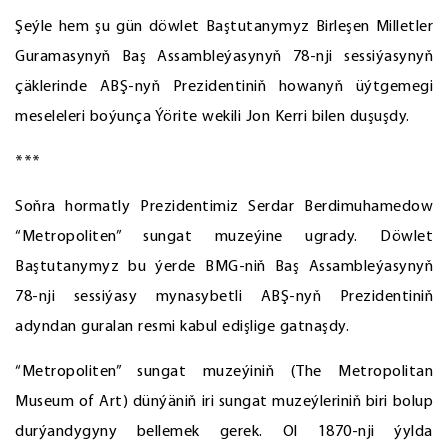
Şeýle hem şu gün döwlet Baştutanymyz Birleşen Milletler
Guramasynyň Baş Assambleýasynyň 78-nji sessiýasynyň
çäklerinde ABŞ-nyň Prezidentiniň howanyň üýtgemegi
meseleleri boýunça Ýörite wekili Jon Kerri bilen duşuşdy.
***
Soňra hormatly Prezidentimiz Serdar Berdimuhamedow
“Metropoliten” sungat muzeýine ugrady. Döwlet
Baştutanymyz bu ýerde BMG-niň Baş Assambleýasynyň
78-nji sessiýasy mynasybetli ABŞ-nyň Prezidentiniň
adyndan guralan resmi kabul edişlige gatnaşdy.
“Metropoliten” sungat muzeýiniň (The Metropolitan
Museum of Art) dünýäniň iri sungat muzeýleriniň biri bolup
durýandygyny bellemek gerek. Ol 1870-nji ýylda