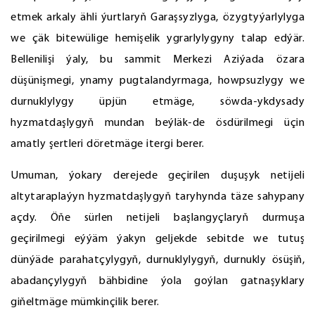
etmek arkaly ähli ýurtlaryň Garaşsyzlyga, özygtyýarlylyga
we çäk bitewülige hemişelik ygrarlylygyny talap edýär.
Bellenilişi ýaly, bu sammit Merkezi Aziýada özara
düşünişmegi, ynamy pugtalandyrmaga, howpsuzlygy we
durnuklylygy üpjün etmäge, söwda-ykdysady
hyzmatdaşlygyň mundan beýläk-de ösdürilmegi üçin
amatly şertleri döretmäge itergi berer.
Umuman, ýokary derejede geçirilen duşuşyk netijeli
altytaraplaýyn hyzmatdaşlygyň taryhynda täze sahypany
açdy. Öňe sürlen netijeli başlangyçlaryň durmuşa
geçirilmegi eýýäm ýakyn geljekde sebitde we tutuş
dünýäde parahatçylygyň, durnuklylygyň, durnukly ösüşiň,
abadançylygyň bähbidine ýola goýlan gatnaşyklary
giňeltmäge mümkinçilik berer.