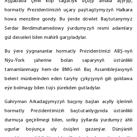
Aşgabada çenli köp sagatlyk uçuşy amala aşyryp,
hormatly Prezidentimiziň uçary paýtagtymyzyň Halkara
howa menziline gondy. Bu ýerde döwlet Baştutanymyz
Serdar Berdimuhamedowy ýurdumyzyň resmi adamlary
gül desseleri bilen mähirli garşyladylar.
Bu ýere ýygnananlar hormatly Prezidentimizi ABŞ-nyň
Nýu-Ýork şäherine bolan saparynyň üstünlikli
tamamlanmagy hem-de BMG-niň Baş Assambleýasynyň
belent münberinden eden taryhy çykyşynyň giň goldawa
eýe bolmagy bilen tüýs ýürekden gutladylar.
Gahryman Arkadagymyzyň başyny başlan asylly işleriniň
hormatly Prezidentimiziň baştutanlygynda üstünlikli
durmuşa geçirilmegi bilen, soňky ýyllarda ýurdumyz ähli
ugurlar boýunça uly ösüşleri gazanýar. Dünýäniň