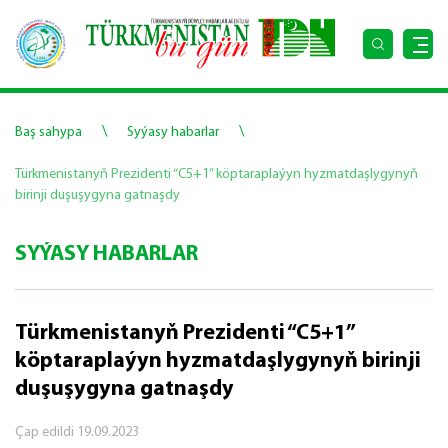
\
\
Baş sahypa
Syýasy habarlar
Türkmenistanyň Prezidenti “C5+1” köptaraplaýyn hyzmatdaşlygynyň
birinji duşuşygyna gatnaşdy
SYÝASY HABARLAR
Türkmenistanyň Prezidenti “C5+1”
köptaraplaýyn hyzmatdaşlygynyň birinji
duşuşygyna gatnaşdy
Çap edildi
19.09.2023