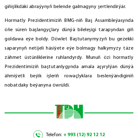
giňişlikdäki abraýynyň belende galmagyny şertlendirýär.
Hormatly Prezidentimiziň BMG-niň Baş Assambleýasynda
öňe süren başlangyçlary dünýä bileleşigi tarapyndan giň
goldawa eýe boldy. Döwlet Baştutanymyzyň bu gezekki
saparynyň netijeli häsiýete eýe bolmagy halkymyzy täze
zähmet üstünliklerine ruhlandyrdy. Munuň özi hormatly
Prezidentimiziň baştutanlygynda amala aşyrylýan dünýä
ähmiýetli beýik işleriň rowaçlyklara beslenýändiginiň
nobatdaky beýanyna öwrüldi.
Telefon:
+ 993 (12) 92 12 12