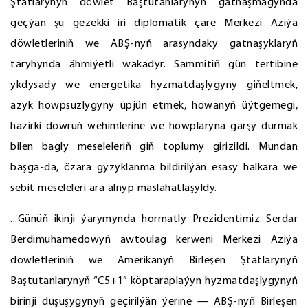
Ştatlarynyň döwlet Baştutanlarynyň gatnaşmagynda
geçýän şu gezekki iri diplomatik çäre Merkezi Aziýa
döwletleriniň we ABŞ-nyň arasyndaky gatnaşyklaryň
taryhynda ähmiýetli wakadyr. Sammitiň gün tertibine
ykdysady we energetika hyzmatdaşlygyny giňeltmek,
azyk howpsuzlygyny üpjün etmek, howanyň üýtgemegi,
häzirki döwrüň wehimlerine we howplaryna garşy durmak
bilen bagly meseleleriň giň toplumy girizildi. Mundan
başga-da, özara gyzyklanma bildirilýän esasy halkara we
sebit meseleleri ara alnyp maslahatlaşyldy.
...Günüň ikinji ýarymynda hormatly Prezidentimiz Serdar
Berdimuhamedowyň awtoulag kerweni Merkezi Aziýa
döwletleriniň we Amerikanyň Birleşen Ştatlarynyň
Baştutanlarynyň “C5+1” köptaraplaýyn hyzmatdaşlygynyň
birinji duşuşygynyň geçirilýän ýerine — ABŞ-nyň Birleşen