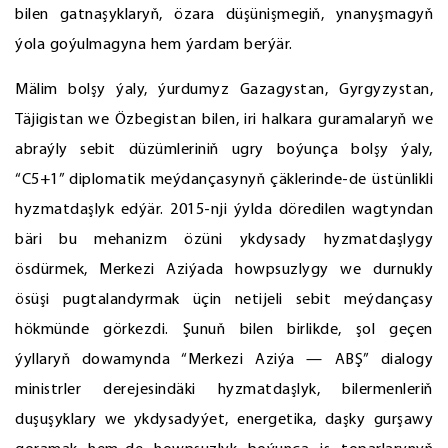
bilen gatnaşyklaryň, özara düşünişmegiň, ynanyşmagyň
ýola goýulmagyna hem ýardam berýär.
Mälim bolşy ýaly, ýurdumyz Gazagystan, Gyrgyzystan,
Täjigistan we Özbegistan bilen, iri halkara guramalaryň we
abraýly sebit düzümleriniň ugry boýunça bolşy ýaly,
“C5+1” diplomatik meýdançasynyň çäklerinde-de üstünlikli
hyzmatdaşlyk edýär. 2015-nji ýylda döredilen wagtyndan
bäri bu mehanizm özüni ykdysady hyzmatdaşlygy
ösdürmek, Merkezi Aziýada howpsuzlygy we durnukly
ösüşi pugtalandyrmak üçin netijeli sebit meýdançasy
hökmünde görkezdi. Şunuň bilen birlikde, şol geçen
ýyllaryň dowamynda “Merkezi Aziýa — ABŞ” dialogy
ministrler derejesindäki hyzmatdaşlyk, bilermenleriň
duşuşyklary we ykdysadyýet, energetika, daşky gurşawy