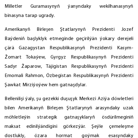
Milletler Guramasynyň ýanyndaky wekilhanasynyň
binasyna tarap ugrady.
Amerikanyň Birleşen Ştatlarynyň Prezidenti Jozef
Baýdeniň başlyklyk etmeginde geçirilýän ýokary derejeli
çärä Gazagystan Respublikasynyň Prezidenti Kasym-
Žomart Tokaýew, Gyrgyz Respublikasynyň Prezidenti
Sadyr Žaparow, Täjigistan Respublikasynyň Prezidenti
Emomali Rahmon, Özbegistan Respublikasynyň Prezidenti
Şawkat Mirziýoýew hem gatnaşdylar.
Bellenilişi ýaly, şu gezekki duşuşyk Merkezi Aziýa döwletleri
bilen Amerikanyň Birleşen Ştatlarynyň arasyndaky uzak
möhletleýin strategik gatnaşyklaryň ösdürilmeginiň
maksat edinilýändigini görkezýär. Şeýle çemeleşme
dostlukly, özara hormat goýmak esasyndaky