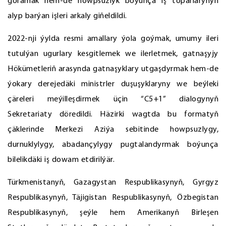
goramak hem-de howpsuzlyk boýunça iş toparlarynyň
alyp barýan işleri arkaly giňeldildi.
2022-nji ýylda resmi amallary ýola goýmak, umumy ileri
tutulýan ugurlary kesgitlemek we ilerletmek, gatnaşyjy
Hökümetleriň arasynda gatnaşyklary utgaşdyrmak hem-de
ýokary derejedäki ministrler duşuşyklaryny we beýleki
çäreleri meýilleşdirmek üçin “C5+1” dialogynyň
Sekretariaty döredildi. Häzirki wagtda bu formatyň
çäklerinde Merkezi Aziýa sebitinde howpsuzlygy,
durnuklylygy, abadançylygy pugtalandyrmak boýunça
bilelikdäki iş dowam etdirilýär.
Türkmenistanyň, Gazagystan Respublikasynyň, Gyrgyz
Respublikasynyň, Täjigistan Respublikasynyň, Özbegistan
Respublikasynyň, şeýle hem Amerikanyň Birleşen