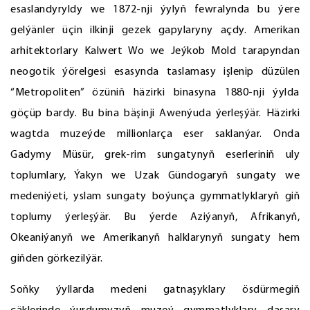
esaslandyryldy we 1872-nji ýylyň fewralynda bu ýere
gelýänler üçin ilkinji gezek gapylaryny açdy. Amerikan
arhitektorlary Kalwert Wo we Jeýkob Mold tarapyndan
neogotik ýörelgesi esasynda taslamasy işlenip düzülen
“Metropoliten” özüniň häzirki binasyna 1880-nji ýylda
göçüp bardy. Bu bina bäşinji Awenýuda ýerleşýär. Häzirki
wagtda muzeýde millionlarça eser saklanýar. Onda
Gadymy Müsür, grek-rim sungatynyň eserleriniň uly
toplumlary, Ýakyn we Uzak Gündogaryň sungaty we
medeniýeti, yslam sungaty boýunça gymmatlyklaryň giň
toplumy ýerleşýär. Bu ýerde Aziýanyň, Afrikanyň,
Okeaniýanyň we Amerikanyň halklarynyň sungaty hem
giňden görkezilýär.
Soňky ýyllarda medeni gatnaşyklary ösdürmegiň