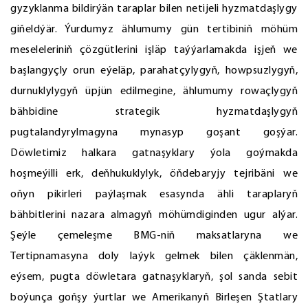
gyzyklanma bildirýän taraplar bilen netijeli hyzmatdaşlygy
giňeldýär. Ýurdumyz ählumumy gün tertibiniň möhüm
meseleleriniň çözgütlerini işläp taýýarlamakda işjeň we
başlangyçly orun eýeläp, parahatçylygyň, howpsuzlygyň,
durnuklylygyň üpjün edilmegine, ählumumy rowaçlygyň
bähbidine strategik hyzmatdaşlygyň
pugtalandyrylmagyna mynasyp goşant goşýar.
Döwletimiz halkara gatnaşyklary ýola goýmakda
hoşmeýilli erk, deňhukuklylyk, öňdebaryjy tejribäni we
oňyn pikirleri paýlaşmak esasynda ähli taraplaryň
bähbitlerini nazara almagyň möhümdiginden ugur alýar.
Şeýle çemeleşme BMG-niň maksatlaryna we
Tertipnamasyna doly laýyk gelmek bilen çäklenmän,
eýsem, pugta döwletara gatnaşyklaryň, şol sanda sebit
boýunça goňşy ýurtlar we Amerikanyň Birleşen Ştatlary