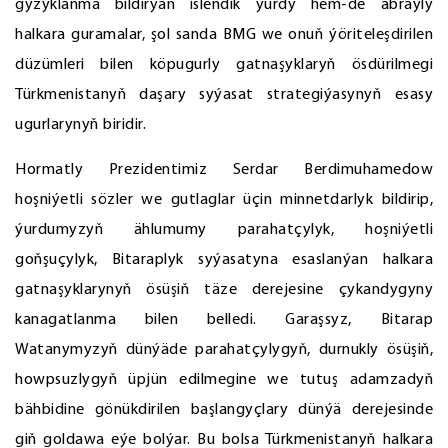
gyzyklanma bildirýän islendik ýurdy hem-de abraýly
halkara guramalar, şol sanda BMG we onuň ýöriteleşdirilen
düzümleri bilen köpugurly gatnaşyklaryň ösdürilmegi
Türkmenistanyň daşary syýasat strategiýasynyň esasy
ugurlarynyň biridir.
Hormatly Prezidentimiz Serdar Berdimuhamedow
hoşniýetli sözler we gutlaglar üçin minnetdarlyk bildirip,
ýurdumyzyň ählumumy parahatçylyk, hoşniýetli
goňşuçylyk, Bitaraplyk syýasatyna esaslanýan halkara
gatnaşyklarynyň ösüşiň täze derejesine çykandygyny
kanagatlanma bilen belledi. Garaşsyz, Bitarap
Watanymyzyň dünýäde parahatçylygyň, durnukly ösüşiň,
howpsuzlygyň üpjün edilmegine we tutuş adamzadyň
bähbidine gönükdirilen başlangyçlary dünýä derejesinde
giň goldawa eýe bolýar. Bu bolsa Türkmenistanyň halkara