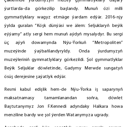
çäklerinde ýurdumyzyň muzeý gymmatlyklary daşary
ýurtlarda-da görkezilip başlandy. Munuň özi milli
gymmatlyklary wagyz etmäge ýardam edýär. 2016-njy
ýylda guralan “Köşk dünýäsi we älem: Seljuklaryň beýik
eýýamy” atly sergi hem munuň aýdyň mysalydyr. Bu sergi
üç aýyň dowamynda Nýu-Ýorkuň “Metropoliten”
muzeýinde ýaýbaňlandyryldy. Onda ýurdumyzyň
muzeýleriniň gymmatlyklary görkezildi. Şol gymmatlyklar
Beýik Seljuklar döwletinde, Gadymy Merwde sungatyň
ösüş derejesine şaýatlyk edýär.
Resmi kabul edişlik hem-de Nýu-Ýorka iş saparynyň
maksatnamasy tamamlanandan soňra, döwlet
Baştutanymyz Jon F.Kennedi adyndaky Halkara howa
menziline bardy we şol ýerden Watanymyza ugrady.