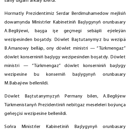
sanly ulgam arkaly iberdi.
Hormatly Prezidentimiz Serdar Berdimuhamedow mejlisiň
dowamynda Ministrler Kabinetiniň Başlygynyň orunbasary
A.Begliýewi, başga işe geçmegi sebäpli eýeleýän
wezipesinden boşatdy. Döwlet Baştutanymyz bu wezipä
B.Amanowy belläp, ony döwlet ministri — “Türkmengaz”
döwlet konserniniň başlygy wezipesinden boşatdy. Döwlet
ministri — “Türkmengaz” döwlet konserniniň başlygy
wezipesine bu konserniň başlygynyň orunbasary
M.Babaýew bellenildi.
Döwlet Baştutanymyzyň Permany bilen, A.Begliýew
Türkmenistanyň Prezidentiniň nebitgaz meseleleri boýunça
geňeşçisi wezipesine bellenildi.
Soňra Ministrler Kabinetiniň Başlygynyň orunbasary