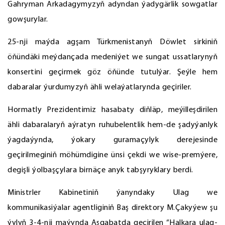
Gahryman Arkadagymyzyň adyndan ýadygärlik sowgatlar
gowşurylar.
25-nji maýda agşam Türkmenistanyň Döwlet sirkiniň
öňündäki meýdançada medeniýet we sungat ussatlarynyň
konsertini geçirmek göz öňünde tutulýar. Şeýle hem
dabaralar ýurdumyzyň ähli welaýatlarynda geçiriler.
Hormatly Prezidentimiz hasabaty diňläp, meýilleşdirilen
ähli dabaralaryň aýratyn ruhubelentlik hem-de şadyýanlyk
ýagdaýynda, ýokary guramaçylyk derejesinde
geçirilmeginiň möhümdigine ünsi çekdi we wise-premýere,
degişli ýolbaşçylara birnäçe anyk tabşyryklary berdi.
Ministrler Kabinetiniň ýanyndaky Ulag we
kommunikasiýalar agentliginiň Baş direktory M.Çakyýew şu
ýylyň 3-4-nji maýynda Aşgabatda geçirilen “Halkara ulag-