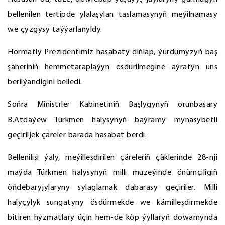
bellenilen tertipde ylalaşylan taslamasynyň meýilnamasy
we çyzgysy taýýarlanyldy.
Hormatly Prezidentimiz hasabaty diňläp, ýurdumyzyň baş
şäheriniň hemmetaraplaýyn ösdürilmegine aýratyn üns
berilýändigini belledi.
Soňra Ministrler Kabinetiniň Başlygynyň orunbasary
B.Atdaýew Türkmen halysynyň baýramy mynasybetli
geçiriljek çäreler barada hasabat berdi.
Bellenilişi ýaly, meýilleşdirilen çäreleriň çäklerinde 28-nji
maýda Türkmen halysynyň milli muzeýinde önümçiligiň
öňdebaryjylaryny sylaglamak dabarasy geçiriler. Milli
halyçylyk sungatyny ösdürmekde we kämilleşdirmekde
bitiren hyzmatlary üçin hem-de köp ýyllaryň dowamynda