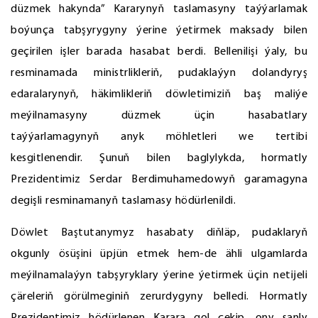
düzmek hakynda” Kararynyň taslamasyny taýýarlamak
boýunça tabşyrygyny ýerine ýetirmek maksady bilen
geçirilen işler barada hasabat berdi. Bellenilişi ýaly, bu
resminamada ministrlikleriň, pudaklaýyn dolandyryş
edaralarynyň, häkimlikleriň döwletimiziň baş maliýe
meýilnamasyny düzmek üçin hasabatlary
taýýarlamagynyň anyk möhletleri we tertibi
kesgitlenendir. Şunuň bilen baglylykda, hormatly
Prezidentimiz Serdar Berdimuhamedowyň garamagyna
degişli resminamanyň taslamasy hödürlenildi.
Döwlet Baştutanymyz hasabaty diňläp, pudaklaryň
okgunly ösüşini üpjün etmek hem-de ähli ulgamlarda
meýilnamalaýyn tabşyryklary ýerine ýetirmek üçin netijeli
çäreleriň görülmeginiň zerurdygyny belledi. Hormatly