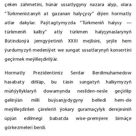
çeken zähmetini, hünär ussatlygyny nazara alyp, olara
“Türkmenistanyň at gazanan halyçysy” diýen hormatly
atlar dakylar. Paýtagtymyzda “Türkmeniň halysy —
türkmeniň kalby” atly türkmen halyşynaslarynyň
Bütindünýä jemgyýetiniň XXIII mejlisini, şeýle hem
ýurdumyzyň medeniýet we sungat ussatlarynyň konsertini
geçirmek meýilleşdirilýär.
Hormatly Prezidentimiz Serdar Berdimuhamedow
hasabaty diňläp, bu täsin sungatyň halkymyzyň
müňýyllyklaryň dowamynda nesilden-nesle geçirilip
gelinýän milli buýsanjydygyny belledi hem-de
meýilleşdirilen çäreleriň ýokary guramaçylyk derejesiniň
üpjün edilmegi babatda wise-premýere birnäçe
görkezmeleri berdi.