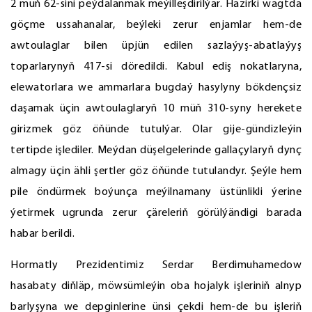
2 müň 62-sini peýdalanmak meýilleşdirilýär. Häzirki wagtda
göçme ussahanalar, beýleki zerur enjamlar hem-de
awtoulaglar bilen üpjün edilen sazlaýyş-abatlaýyş
toparlarynyň 417-si döredildi. Kabul ediş nokatlaryna,
elewatorlara we ammarlara bugdaý hasylyny bökdençsiz
daşamak üçin awtoulaglaryň 10 müň 310-syny herekete
girizmek göz öňünde tutulýar. Olar gije-gündizleýin
tertipde işlediler. Meýdan düşelgelerinde gallaçylaryň dynç
almagy üçin ähli şertler göz öňünde tutulandyr. Şeýle hem
pile öndürmek boýunça meýilnamany üstünlikli ýerine
ýetirmek ugrunda zerur çäreleriň görülýändigi barada
habar berildi.
Hormatly Prezidentimiz Serdar Berdimuhamedow
hasabaty diňläp, möwsümleýin oba hojalyk işleriniň alnyp
barlyşyna we depginlerine ünsi çekdi hem-de bu işleriň