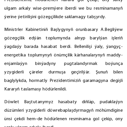
Prezidentimiz hödürlenen Karara gol çekip, ony sanly
ulgam arkaly wise-premýere iberdi we bu resminamanyň
ýerine ýetirilişini gözegçilikde saklamagy tabşyrdy.
Ministrler Kabinetiniň Başlygynyň orunbasary A.Begliýew
gözegçilik edýän toplumynda alnyp barylýan işleriň
ýagdaýy barada hasabat berdi. Bellenilişi ýaly, ýangyç-
energetika toplumynyň önümçilik kärhanalarynyň maddy-
enjamlaýyn binýadyny pugtalandyrmak boýunça
yzygiderli çäreler durmuşa geçirilýär. Şunuň bilen
baglylykda, hormatly Prezidentimiziň garamagyna degişli
Kararyň taslamasy hödürlenildi.
Döwlet Baştutanymyz hasabaty diňläp, pudaklaýyn
düzümleri yzygiderli döwrebaplaşdyrmagyň möhümdigine
ünsi çekdi hem-de hödürlenen resminama gol çekip, ony