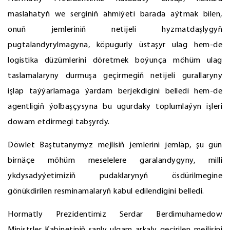
maslahatyň we serginiň ähmiýeti barada aýtmak bilen,
onuň jemleriniň netijeli hyzmatdaşlygyň
pugtalandyrylmagyna, köpugurly üstaşyr ulag hem-de
logistika düzümlerini döretmek boýunça möhüm ulag
taslamalaryny durmuşa geçirmegiň netijeli gurallaryny
işläp taýýarlamaga ýardam berjekdigini belledi hem-de
agentligiň ýolbaşçysyna bu ugurdaky toplumlaýyn işleri
dowam etdirmegi tabşyrdy.
Döwlet Baştutanymyz mejlisiň jemlerini jemläp, şu gün
birnäçe möhüm meselelere garalandygyny, milli
ykdysadyýetimiziň pudaklarynyň ösdürilmegine
gönükdirilen resminamalaryň kabul edilendigini belledi.
Hormatly Prezidentimiz Serdar Berdimuhamedow