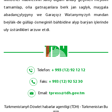
Ministrler Kabinetiniň sanly ulgam arkaly geçirilen mejlisini
tamamlap, oňa gatnaşanlara berk jan saglyk, maşgala
abadançylygyny we Garaşsyz Watanymyzyň mundan
beýläk-de gülläp ösmeginiň bähbidine alyp barýan işlerinde
uly üstünlikleri arzuw etdi.
Telefon:
+ 993 (12) 92 12 12
Faks:
+ 993 (12) 92 52 30
Email:
tpress@tdh.gov.tm
Türkmenistanyň Döwlet habarlar agentligi (TDH) - Türkmenistan Bu
gün