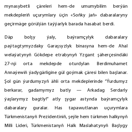
mynasybetli çäreleri hem-de umumybilim berýän
mekdepleriň uçurymlary üçin «Soňky jaň» dabaralaryny
geçirmäge görülýän taýýarlyk barada hasabat berdi.
Däp bolşy ýaly, baýramçylyk dabaralary
paýtagtymyzdaky Garaşsyzlyk binasyna hem-de Ahal
welaýatynyň Gökdepe etrabynyň Yzgant şäherçesindäki
27-nji orta mekdepde oturdylan Berdimuhamet
Annaýewiň ýadygärligine gül goýmak çäresi bilen başlanar.
Şol gün ýurdumyzyň ähli orta mekdeplerinde “Ýurdumyz
berkarar, gadamymyz batly — Arkadag Serdarly
ýaşlarymyz bagtly!” atly şygar astynda baýramçylyk
dabaralary guralar. Has tapawutlanan uçurymlara
Türkmenistanyň Prezidentiniň, şeýle hem türkmen halkynyň
Milli Lideri, Türkmenistanyň Halk Maslahatynyň Başlygy