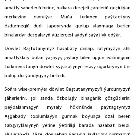
amatly şäherleriň birine, halkara derejeli çäreleriň geçirilýän
merkezine öwrülýär. Muňa türkmen paýtagtyny
ösdürmegiň dürli tapgyrynda gurlup ulanmaga berlen
binalardyr desgalaryň ýüzlerçesi aýdyň şaýatlyk edýär.
Döwlet Baştutanymyz hasabaty diňläp, ilatymyzyň ähli
amatlyklary bolan ýaşaýyş jaýlary bilen üpjün edilmeginiň
Türkmenistanyň döwlet syýasatynyň esasy ugurlarynyň biri
bolup durýandygyny belledi.
Soňra wise-premýer döwlet Baştutanymyzyň ýurdumyzyň
şäherlerini, şol sanda özboluşly binagärlik çözgütlerini
peýdalanmagyň mysaly hökmünde paýtagtymyz
Aşgabady toplumlaýyn gurmak boýunça ozal beren
tabşyryklarynyň ýerine ýetirilişi barada hasabat berdi.
Hususan-da, täze, döwrebap ýaşaýyş jaýlaryny gurmagyň