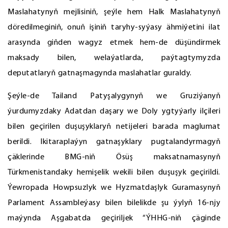
Maslahatynyň mejlisiniň, şeýle hem Halk Maslahatynyň
döredilmeginiň, onuň işiniň taryhy-syýasy ähmiýetini ilat
arasynda giňden wagyz etmek hem-de düşündirmek
maksady bilen, welaýatlarda, paýtagtymyzda
deputatlaryň gatnaşmagynda maslahatlar guraldy.
Şeýle-de Tailand Patyşalygynyň we Gruziýanyň
ýurdumyzdaky Adatdan daşary we Doly ygtyýarly ilçileri
bilen geçirilen duşuşyklaryň netijeleri barada maglumat
berildi. Ikitaraplaýyn gatnaşyklary pugtalandyrmagyň
çäklerinde BMG-niň Ösüş maksatnamasynyň
Türkmenistandaky hemişelik wekili bilen duşuşyk geçirildi.
Ýewropada Howpsuzlyk we Hyzmatdaşlyk Guramasynyň
Parlament Assambleýasy bilen bilelikde şu ýylyň 16-njy
maýynda Aşgabatda geçiriljek “ÝHHG-niň çäginde