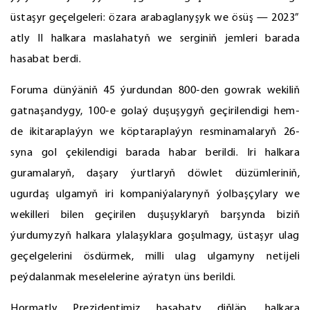
üstaşyr geçelgeleri: özara arabaglanyşyk we ösüş — 2023”
atly II halkara maslahatyň we serginiň jemleri barada
hasabat berdi.
Foruma dünýäniň 45 ýurdundan 800-den gowrak wekiliň
gatnaşandygy, 100-e golaý duşuşygyň geçirilendigi hem-
de ikitaraplaýyn we köptaraplaýyn resminamalaryň 26-
syna gol çekilendigi barada habar berildi. Iri halkara
guramalaryň, daşary ýurtlaryň döwlet düzümleriniň,
ugurdaş ulgamyň iri kompaniýalarynyň ýolbaşçylary we
wekilleri bilen geçirilen duşuşyklaryň barşynda biziň
ýurdumyzyň halkara ylalaşyklara goşulmagy, üstaşyr ulag
geçelgelerini ösdürmek, milli ulag ulgamyny netijeli
peýdalanmak meselelerine aýratyn üns berildi.
Hormatly Prezidentimiz hasabaty diňläp, halkara