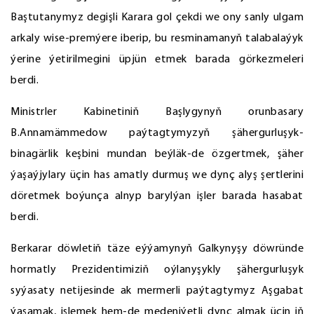
Baştutanymyz degişli Karara gol çekdi we ony sanly ulgam
arkaly wise-premýere iberip, bu resminamanyň talabalaýyk
ýerine ýetirilmegini üpjün etmek barada görkezmeleri
berdi.
Ministrler Kabinetiniň Başlygynyň orunbasary
B.Annamämmedow paýtagtymyzyň şähergurluşyk-
binagärlik keşbini mundan beýläk-de özgertmek, şäher
ýaşaýjylary üçin has amatly durmuş we dynç alyş şertlerini
döretmek boýunça alnyp barylýan işler barada hasabat
berdi.
Berkarar döwletiň täze eýýamynyň Galkynyşy döwründe
hormatly Prezidentimiziň oýlanyşykly şähergurluşyk
syýasaty netijesinde ak mermerli paýtagtymyz Aşgabat
ýaşamak, işlemek hem-de medeniýetli dynç almak üçin iň