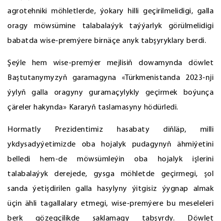
agrotehniki möhletlerde, ýokary hilli geçirilmelidigi, galla
oragy möwsümine talabalaýyk taýýarlyk görülmelidigi
babatda wise-premýere birnäçe anyk tabşyryklary berdi.
Şeýle hem wise-premýer mejlisiň dowamynda döwlet
Baştutanymyzyň garamagyna «Türkmenistanda 2023-nji
ýylyň galla oragyny guramaçylykly geçirmek boýunça
çäreler hakynda» Kararyň taslamasyny hödürledi.
Hormatly Prezidentimiz hasabaty diňläp, milli
ykdysadyýetimizde oba hojalyk pudagynyň ähmiýetini
belledi hem-de möwsümleýin oba hojalyk işlerini
talabalaýyk derejede, gysga möhletde geçirmegi, şol
sanda ýetişdirilen galla hasylyny ýitgisiz ýygnap almak
üçin ähli tagallalary etmegi, wise-premýere bu meseleleri
berk gözegçilikde saklamagy tabşyrdy. Döwlet