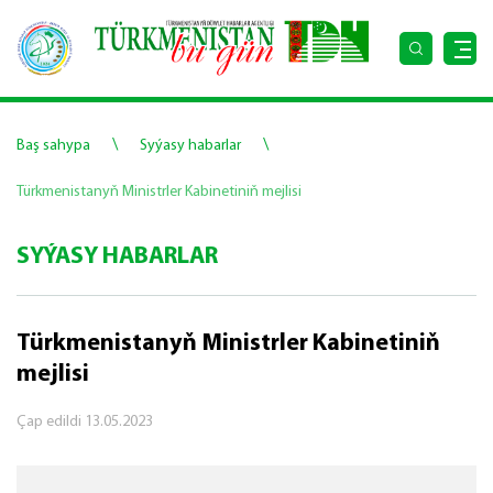
\
\
Baş sahypa
Syýasy habarlar
Türkmenistanyň Ministrler Kabinetiniň mejlisi
SYÝASY HABARLAR
Türkmenistanyň Ministrler Kabinetiniň
mejlisi
Çap edildi
13.05.2023