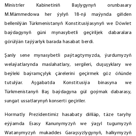
Ministrler Kabinetiniň Başlygynyň orunbasary
M.Mämmedowa her ýylyň 18-nji maýynda giňden
bellenilýän Türkmenistanyň Konstitusiýasynyň we Döwlet
baýdagynyň güni mynasybetli geçiriljek dabaralara
görülýän taýýarlyk barada hasabat berdi.
Şanly sene mynasybetli paýtagtymyzda, ýurdumyzyň
welaýatlarynda maslahatlary, sergileri, duşuşyklary we
beýleki baýramçylyk çärelerini geçirmek göz öňünde
tutulýar. Aşgabatda Konstitusiýa binasyna we
Türkmenistanyň Baş baýdagyna gül goýmak dabarasy,
sungat ussatlarynyň konserti geçiriler.
Hormatly Prezidentimiz hasabaty diňläp, täze taryhy
eýýamda Esasy Kanunymyzyň we ýaşyl tugumyzyň
Watanymyzyň mukaddes Garaşsyzlygynyň, halkymyzyň