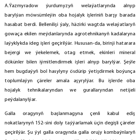
A.Ýazmyradow ýurdumyzyň welaýatlarynda alnyp
barylýan möwsümleýin oba hojalyk işleriniň barşy barada
hasabat berdi. Bellenilişi ýaly, häzirki wagtda welaýatlaryň
gowaça ekilen meýdanlarynda agrotehnikanyň kadalaryna
laýyklykda ideg işleri geçirilýär. Hususan-da, birinji hatarara
bejergi we ýekelemek, otag etmek, ekinleri mineral
dökünler bilen iýmitlendirmek işleri alnyp barylýar. Şeýle
hem bugdaýyň bol hasylyny ösdürip ýetişdirmek boýunça
toplumlaýyn çäreler amala aşyrylýar. Bu işlerde oba
hojalyk tehnikalaryndan we gurallaryndan netijeli
peýdalanylýar.
Galla oragynyň başlanmagyna çenli kabul ediş
nokatlarynyň 152-sini doly taýýarlamak üçin degişli çäreler
geçirilýär. Şu ýyl galla oragynda galla orujy kombaýnlaryň