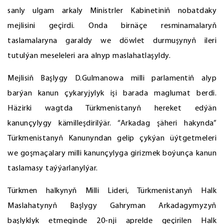
sanly ulgam arkaly Ministrler Kabinetiniň nobatdaky
mejlisini geçirdi. Onda birnäçe resminamalaryň
taslamalaryna garaldy we döwlet durmuşynyň ileri
tutulýan meseleleri ara alnyp maslahatlaşyldy.
Mejlisiň Başlygy D.Gulmanowa milli parlamentiň alyp
barýan kanun çykaryjylyk işi barada maglumat berdi.
Häzirki wagtda Türkmenistanyň hereket edýän
kanunçylygy kämilleşdirilýär. “Arkadag şäheri hakynda”
Türkmenistanyň Kanunyndan gelip çykýan üýtgetmeleri
we goşmaçalary milli kanunçylyga girizmek boýunça kanun
taslamasy taýýarlanylýar.
Türkmen halkynyň Milli Lideri, Türkmenistanyň Halk
Maslahatynyň Başlygy Gahryman Arkadagymyzyň
başlyklyk etmeginde 20-nji aprelde geçirilen Halk