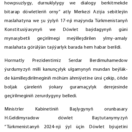
howpsuzlygy, durnuklylygy we dialogy berkitmekde
bitarap döwletleriň orny” atly Merkezi Aziýa sebitleýin
maslahatyna we şu ýylyň 17-nji maýynda Türkmenistanyň
Konstitusiýasynyň we Döwlet baýdagynyň güni
mynasybetli geçirilmegi meýilleşdirilen ylmy-amaly
maslahata görülýän taýýarlyk barada hem habar berildi.
Hormatly Prezidentimiz Serdar Berdimuhamedow
ýurdumyzyň milli kanunçylyk ulgamynyň mundan beýläk-
de kämilleşdirilmeginiň möhüm ähmiýetine ünsi çekip, öňde
boljak çäreleriň ýokary guramaçylyk derejesinde
geçirilmeginiň zerurdygyny belledi.
Ministrler Kabinetiniň Başlygynyň orunbasary
H.Geldimyradow döwlet Baştutanymyzyň
“Türkmenistanyň 2024-nji ýyl üçin Döwlet býujetini