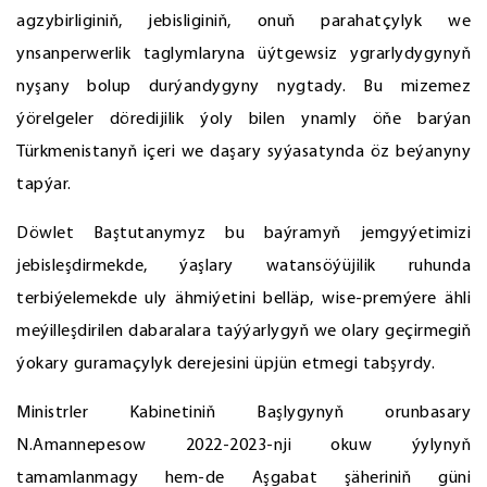
agzybirliginiň, jebisliginiň, onuň parahatçylyk we
ynsanperwerlik taglymlaryna üýtgewsiz ygrarlydygynyň
nyşany bolup durýandygyny nygtady. Bu mizemez
ýörelgeler döredijilik ýoly bilen ynamly öňe barýan
Türkmenistanyň içeri we daşary syýasatynda öz beýanyny
tapýar.
Döwlet Baştutanymyz bu baýramyň jemgyýetimizi
jebisleşdirmekde, ýaşlary watansöýüjilik ruhunda
terbiýelemekde uly ähmiýetini belläp, wise-premýere ähli
meýilleşdirilen dabaralara taýýarlygyň we olary geçirmegiň
ýokary guramaçylyk derejesini üpjün etmegi tabşyrdy.
Ministrler Kabinetiniň Başlygynyň orunbasary
N.Amannepesow 2022-2023-nji okuw ýylynyň
tamamlanmagy hem-de Aşgabat şäheriniň güni